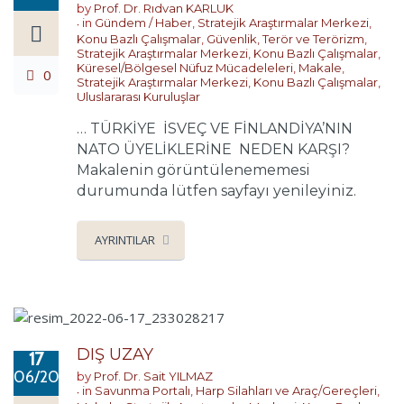
by
Prof. Dr. Rıdvan KARLUK
in
Gündem / Haber
,
Stratejik Araştırmalar Merkezi
,
Konu Bazlı Çalışmalar
,
Güvenlik, Terör ve Terörizm
,
Stratejik Araştırmalar Merkezi
,
Konu Bazlı Çalışmalar
,
Küresel/Bölgesel Nüfuz Mücadeleleri
,
Makale
,
0
Stratejik Araştırmalar Merkezi
,
Konu Bazlı Çalışmalar
,
Uluslararası Kuruluşlar
… TÜRKİYE İSVEÇ VE FİNLANDİYA’NIN
NATO ÜYELİKLERİNE NEDEN KARŞI?
Makalenin görüntülenememesi
durumunda lütfen sayfayı yenileyiniz.
AYRINTILAR
DIŞ UZAY
17
06/2022
by
Prof. Dr. Sait YILMAZ
in
Savunma Portalı
,
Harp Silahları ve Araç/Gereçleri
,