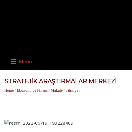
Menu
STRATEJIK ARAŞTIRMALAR MERKEZI
Home
/
Ekonomi ve Finans
/
Makale
/
Türkiye
/