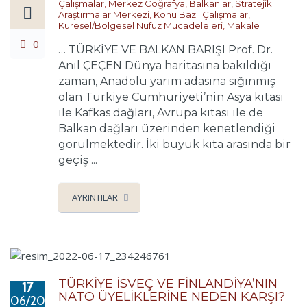
Çalışmalar
,
Merkez Coğrafya
,
Balkanlar
,
Stratejik
Araştırmalar Merkezi
,
Konu Bazlı Çalışmalar
,
Küresel/Bölgesel Nüfuz Mücadeleleri
,
Makale
0
… TÜRKİYE VE BALKAN BARIŞI Prof. Dr.
Anıl ÇEÇEN Dünya haritasına bakıldığı
zaman, Anadolu yarım adasına sığınmış
olan Türkiye Cumhuriyeti’nin Asya kıtası
ile Kafkas dağları, Avrupa kıtası ile de
Balkan dağları üzerinden kenetlendiği
görülmektedir. İki büyük kıta arasında bir
geçiş ...
AYRINTILAR
TÜRKİYE İSVEÇ VE FİNLANDİYA’NIN
17
NATO ÜYELİKLERİNE NEDEN KARŞI?
06/2022