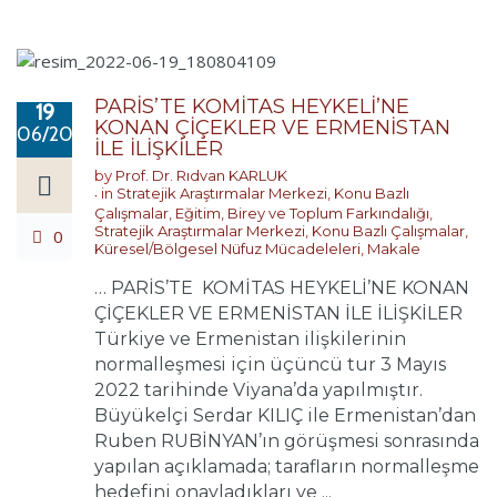
PARİS’TE KOMİTAS HEYKELİ’NE
19
KONAN ÇİÇEKLER VE ERMENİSTAN
06/2022
İLE İLİŞKİLER
by
Prof. Dr. Rıdvan KARLUK
in
Stratejik Araştırmalar Merkezi
,
Konu Bazlı
Çalışmalar
,
Eğitim, Birey ve Toplum Farkındalığı
,
Stratejik Araştırmalar Merkezi
,
Konu Bazlı Çalışmalar
,
0
Küresel/Bölgesel Nüfuz Mücadeleleri
,
Makale
… PARİS’TE KOMİTAS HEYKELİ’NE KONAN
ÇİÇEKLER VE ERMENİSTAN İLE İLİŞKİLER
Türkiye ve Ermenistan ilişkilerinin
normalleşmesi için üçüncü tur 3 Mayıs
2022 tarihinde Viyana’da yapılmıştır.
Büyükelçi Serdar KILIÇ ile Ermenistan’dan
Ruben RUBİNYAN’ın görüşmesi sonrasında
yapılan açıklamada; tarafların normalleşme
hedefini onayladıkları ve ...