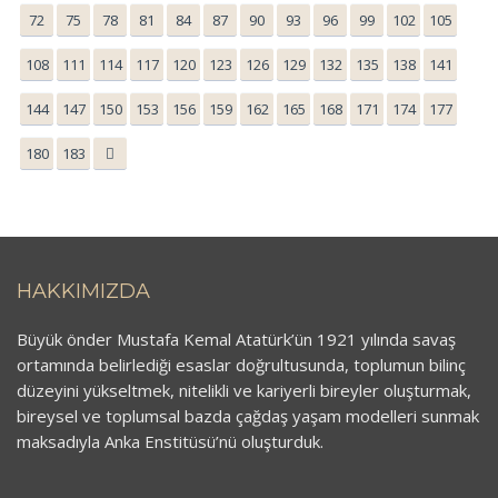
72
75
78
81
84
87
90
93
96
99
102
105
108
111
114
117
120
123
126
129
132
135
138
141
144
147
150
153
156
159
162
165
168
171
174
177
180
183
HAKKIMIZDA
Büyük önder Mustafa Kemal Atatürk’ün 1921 yılında savaş
ortamında belirlediği esaslar doğrultusunda, toplumun bilinç
düzeyini yükseltmek, nitelikli ve kariyerli bireyler oluşturmak,
bireysel ve toplumsal bazda çağdaş yaşam modelleri sunmak
maksadıyla Anka Enstitüsü’nü oluşturduk.