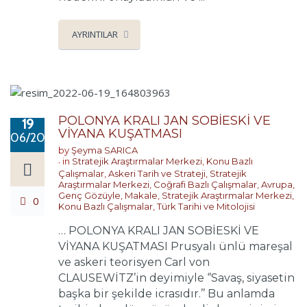
AYRINTILAR
POLONYA KRALI JAN SOBİESKİ VE
19
VİYANA KUŞATMASI
06/2022
by
Şeyma SARICA
in
Stratejik Araştırmalar Merkezi
,
Konu Bazlı
Çalışmalar
,
Askeri Tarih ve Strateji
,
Stratejik
Araştırmalar Merkezi
,
Coğrafi Bazlı Çalışmalar
,
Avrupa
,
Genç Gözüyle
,
Makale
,
Stratejik Araştırmalar Merkezi
,
0
Konu Bazlı Çalışmalar
,
Türk Tarihi ve Mitolojisi
… POLONYA KRALI JAN SOBİESKİ VE
VİYANA KUŞATMASI Prusyalı ünlü mareşal
ve askeri teorisyen Carl von
CLAUSEWİTZ’in deyimiyle ‘’Savaş, siyasetin
başka bir şekilde icrasıdır.’’ Bu anlamda