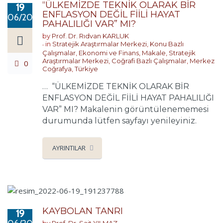
“ÜLKEMİZDE TEKNİK OLARAK BİR
19
ENFLASYON DEĞİL FİİLİ HAYAT
06/2022
PAHALILIĞI VAR” MI?
by
Prof. Dr. Rıdvan KARLUK
in
Stratejik Araştırmalar Merkezi
,
Konu Bazlı
Çalışmalar
,
Ekonomi ve Finans
,
Makale
,
Stratejik
Araştırmalar Merkezi
,
Coğrafi Bazlı Çalışmalar
,
Merkez
0
Coğrafya
,
Türkiye
… “ÜLKEMİZDE TEKNİK OLARAK BİR
ENFLASYON DEĞİL FİİLİ HAYAT PAHALILIĞI
VAR” MI? Makalenin görüntülenememesi
durumunda lütfen sayfayı yenileyiniz.
AYRINTILAR
KAYBOLAN TANRI
19
by
Prof. Dr. Sait YILMAZ