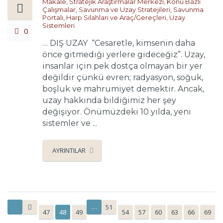
Makale
,
Stratejik Araştırmalar Merkezi
,
Konu Bazlı
Çalışmalar
,
Savunma ve Uzay Stratejileri
,
Savunma
Portalı
,
Harp Silahları ve Araç/Gereçleri
,
Uzay
Sistemleri
0
… DIŞ UZAY “Cesaretle, kimsenin daha
önce gitmediği yerlere gideceğiz”. Uzay,
insanlar için pek dostça olmayan bir yer
değildir çünkü evren; radyasyon, soğuk,
boşluk ve mahrumiyet demektir. Ancak,
uzay hakkında bildiğimiz her şey
değişiyor. Önümüzdeki 10 yılda, yeni
sistemler ve ...
AYRINTILAR
…
51
47
48
49
54
57
60
63
66
69