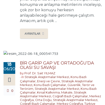
konuşma ve anlaşma metinlerini inceleyip,
çok zor bir konuyu herkesin
anlayabileceği hale getirmeye çalıştım.
Amacım, artık çok ...
AYRINTILAR
BİR GARİP GAP VE ORTADOĞU’DA
18
OLASI SU SAVAŞI
06/2022
by
Prof. Dr. Sait YILMAZ
in
Stratejik Araştırmalar Merkezi
,
Konu Bazlı
Çalışmalar
,
Enerji ve Çevre
,
Stratejik Araştırmalar
Merkezi
,
Konu Bazlı Çalışmalar
,
Güvenlik, Terör ve
Terörizm
,
Stratejik Araştırmalar Merkezi
,
Konu Bazlı
0
Çalışmalar
,
Kırsal Kalkınma
,
Makale
,
Stratejik
Araştırmalar Merkezi
,
Coğrafi Bazlı Çalışmalar
,
Merkez
Coğrafya
,
Orta Doğu
,
Stratejik Araştırmalar Merkezi
,
Coğrafi Bazlı Çalışmalar
,
Merkez Coğrafya
,
Türkiye