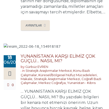
tarihin her döngüsünde, diplomasinin işe
yaramadığı zamanlarda, milletler amaçları
için savaşmayı tercih etmişlerdir. Elbette, ...
AYRINTILAR
YUNANİSTAN’A KARŞI ELİMİZ ÇOK
18
GÜÇLÜ… NASIL MI?
06/2022
by
Gürbüz EVREN
in
Stratejik Araştırmalar Merkezi
,
Konu Bazlı
Çalışmalar
,
Küresel/Bölgesel Nüfuz Mücadeleleri
,
Makale
,
Stratejik Araştırmalar Merkezi
,
Coğrafi Bazlı
Çalışmalar
,
Merkez Coğrafya
,
Yunanistan - Kıbrıs
0
… YUNANİSTAN’A KARŞI ELİMİZ ÇOK
GÜÇLÜ… NASIL MI? Bu yazıdaki bilgileri
bir kenara not etmenizi öneririm. Uzun
yıllar boyunca birçok kaynak, belge, kitap,