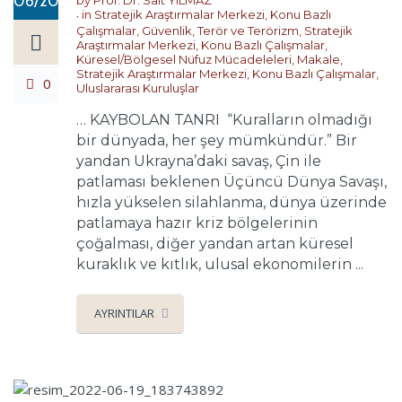
06/2022
in
Stratejik Araştırmalar Merkezi
,
Konu Bazlı
Çalışmalar
,
Güvenlik, Terör ve Terörizm
,
Stratejik
Araştırmalar Merkezi
,
Konu Bazlı Çalışmalar
,
Küresel/Bölgesel Nüfuz Mücadeleleri
,
Makale
,
Stratejik Araştırmalar Merkezi
,
Konu Bazlı Çalışmalar
,
0
Uluslararası Kuruluşlar
… KAYBOLAN TANRI “Kuralların olmadığı
bir dünyada, her şey mümkündür.” Bir
yandan Ukrayna’daki savaş, Çin ile
patlaması beklenen Üçüncü Dünya Savaşı,
hızla yükselen silahlanma, dünya üzerinde
patlamaya hazır kriz bölgelerinin
çoğalması, diğer yandan artan küresel
kuraklık ve kıtlık, ulusal ekonomilerin ...
AYRINTILAR