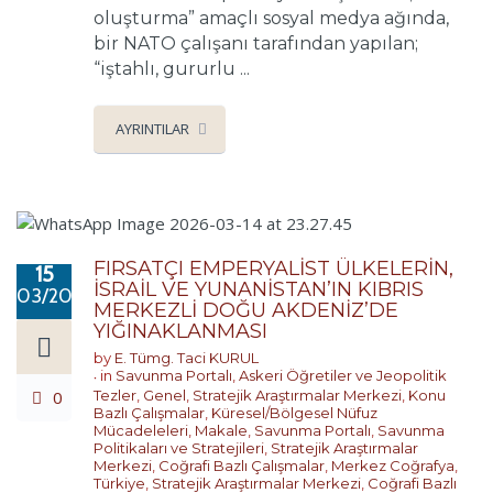
oluşturma” amaçlı sosyal medya ağında,
bir NATO çalışanı tarafından yapılan;
“iştahlı, gururlu ...
AYRINTILAR
FIRSATÇI EMPERYALİST ÜLKELERİN,
15
İSRAİL VE YUNANİSTAN’IN KIBRIS
03/2026
MERKEZLİ DOĞU AKDENİZ’DE
YIĞINAKLANMASI
by
E. Tümg. Taci KURUL
in
Savunma Portalı
,
Askeri Öğretiler ve Jeopolitik
0
Tezler
,
Genel
,
Stratejik Araştırmalar Merkezi
,
Konu
Bazlı Çalışmalar
,
Küresel/Bölgesel Nüfuz
Mücadeleleri
,
Makale
,
Savunma Portalı
,
Savunma
Politikaları ve Stratejileri
,
Stratejik Araştırmalar
Merkezi
,
Coğrafi Bazlı Çalışmalar
,
Merkez Coğrafya
,
Türkiye
,
Stratejik Araştırmalar Merkezi
,
Coğrafi Bazlı