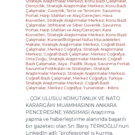
Stratejik Araştırmalar Merkezi
,
Konu Bazlı Çalışmalar
,
Denizcilik
,
Stratejik Araştırmalar Merkezi
,
Konu Bazlı
Çalışmalar
,
Güvenlik, Terör ve Terörizm
,
Savunma
Portalı
,
Harp Silahları ve Araç/Gereçleri
,
Hava
Kuvvetleri
,
Stratejik Araştırmalar Merkezi
,
Konu Bazlı
Çalışmalar
,
İstihbarat ve Siber Güvenlik
,
Savunma
Portalı
,
Harp Silahları ve Araç/Gereçleri
,
Kara
Kuvvetleri
,
Stratejik Araştırmalar Merkezi
,
Konu Bazlı
Çalışmalar
,
Küresel/Bölgesel Nüfuz Mücadeleleri
,
Makale
,
Stratejik Araştırmalar Merkezi
,
Coğrafi Bazlı
Çalışmalar
,
Merkez Coğrafya
,
Stratejik Araştırmalar
Merkezi
,
Coğrafi Bazlı Çalışmalar
,
Merkez Coğrafya
,
Orta Doğu
,
Stratejik Araştırmalar Merkezi
,
Coğrafi
Bazlı Çalışmalar
,
Asya - Pasifik
,
Rusya
,
Savunma Portalı
,
Savunma Politikaları ve Stratejileri
,
Stratejik
Araştırmalar Merkezi
,
Stratejik Araştırmalar Merkezi
,
Coğrafi Bazlı Çalışmalar
,
Merkez Coğrafya
,
Türkiye
,
Stratejik Araştırmalar Merkezi
,
Coğrafi Bazlı
Çalışmalar
,
Merkez Coğrafya
,
Yunanistan - Kıbrıs
… ÇOK ULUSLU KOMUTANLIK VE NATO
KARARGÂHI MUAMMASININ ANKARA
PENCERESİNE YANSIMASI Araştırma
yapma ve haberleştirme alanında başarılı
bir gazeteci olan Sn. Barış TERKOĞLU’nun
LinkedIn adlı “profesyonel iş kurma,