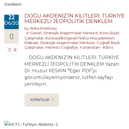
DOĞU AKDENİZ’İN KİLİTLERİ: TÜRKİYE
22
MERKEZLİ JEOPOLİTİK DENKLEM
06/2026
by
Anka Enstitüsü
in
Genel
,
Stratejik Araştırmalar Merkezi
,
Konu Bazlı
Çalışmalar
,
Küresel/Bölgesel Nüfuz Mücadeleleri
,
Makale
,
Stratejik Araştırmalar Merkezi
,
Coğrafi Bazlı
Çalışmalar
,
Merkez Coğrafya
,
Yunanistan - Kıbrıs
0
… DOĞU AKDENİZ’İN KİLİTLERİ: TÜRKİYE
MERKEZLİ JEOPOLİTİK DENKLEM Yazan:
Dr. Huzur KESKİN *Eğer PDF’yi
görüntüleyemiyorsanız, lütfen sayfayı
yenileyin.
AYRINTILAR