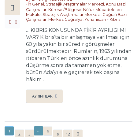
in
Genel
,
Stratejik Araştırmalar Merkezi
,
Konu Bazlı
Çalışmalar
,
Küresel/Bölgesel Nüfuz Mücadeleleri
,
Makale
,
Stratejik Araştırmalar Merkezi
,
Coğrafi Bazlı
Çalışmalar
,
Merkez Coğrafya
,
Yunanistan - Kıbrıs
0
… KIBRIS KONUSUNDA FİKİR AYRILIĞI MI
VAR? Kıbrıs’ta bir anlaşmaya varılması için
60 yıla yakın bir süredir görüşmeler
sürdürülmektedir. Rumların, 1963 yılından
itibaren Türkleri önce azınlık durumuna
düşürme sonra da tamamen yok etme,
bütün Ada’yı ele geçirerek tek başına
hâkim ...
AYRINTILAR
…
1
6
2
3
9
12