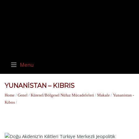
Menu
YUNANISTAN – KIBRIS
Home
/
Genel
/
Küresel/Bölgesel Nüfuz Mücadeleleri
/
Makale
/
Yunanistan -
Kıbrıs
/