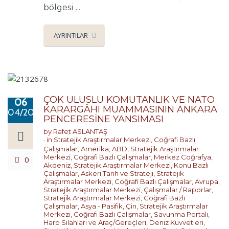
bölgesi ...
AYRINTILAR
ÇOK ULUSLU KOMUTANLIK VE NATO
06
KARARGÂHI MUAMMASININ ANKARA
04/2026
PENCERESİNE YANSIMASI
by
Rafet ASLANTAŞ
in
Stratejik Araştırmalar Merkezi
,
Coğrafi Bazlı
Çalışmalar
,
Amerika
,
ABD
,
Stratejik Araştırmalar
Merkezi
,
Coğrafi Bazlı Çalışmalar
,
Merkez Coğrafya
,
0
Akdeniz
,
Stratejik Araştırmalar Merkezi
,
Konu Bazlı
Çalışmalar
,
Askeri Tarih ve Strateji
,
Stratejik
Araştırmalar Merkezi
,
Coğrafi Bazlı Çalışmalar
,
Avrupa
,
Stratejik Araştırmalar Merkezi
,
Çalışmalar / Raporlar
,
Stratejik Araştırmalar Merkezi
,
Coğrafi Bazlı
Çalışmalar
,
Asya - Pasifik
,
Çin
,
Stratejik Araştırmalar
Merkezi
,
Coğrafi Bazlı Çalışmalar
,
Savunma Portalı
,
Harp Silahları ve Araç/Gereçleri
,
Deniz Kuvvetleri
,