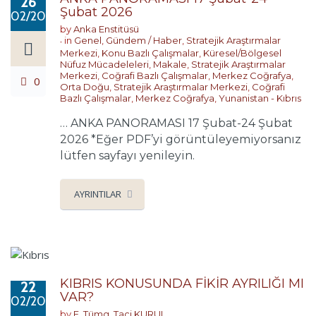
26
Şubat 2026
02/2026
by
Anka Enstitüsü
in
Genel
,
Gündem / Haber
,
Stratejik Araştırmalar
Merkezi
,
Konu Bazlı Çalışmalar
,
Küresel/Bölgesel
Nüfuz Mücadeleleri
,
Makale
,
Stratejik Araştırmalar
Merkezi
,
Coğrafi Bazlı Çalışmalar
,
Merkez Coğrafya
,
0
Orta Doğu
,
Stratejik Araştırmalar Merkezi
,
Coğrafi
Bazlı Çalışmalar
,
Merkez Coğrafya
,
Yunanistan - Kıbrıs
… ANKA PANORAMASI 17 Şubat-24 Şubat
2026 *Eğer PDF’yi görüntüleyemiyorsanız
lütfen sayfayı yenileyin.
AYRINTILAR
KIBRIS KONUSUNDA FİKİR AYRILIĞI MI
22
VAR?
02/2026
by
E. Tümg. Taci KURUL