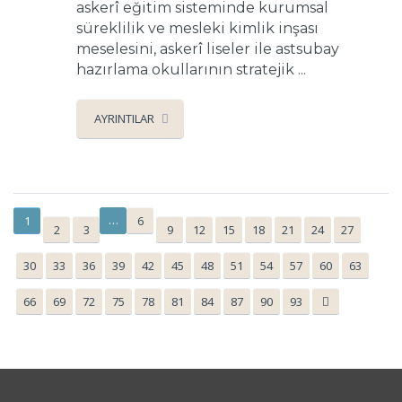
askerî eğitim sisteminde kurumsal
süreklilik ve mesleki kimlik inşası
meselesini, askerî liseler ile astsubay
hazırlama okullarının stratejik ...
AYRINTILAR
…
1
6
2
3
9
12
15
18
21
24
27
30
33
36
39
42
45
48
51
54
57
60
63
66
69
72
75
78
81
84
87
90
93