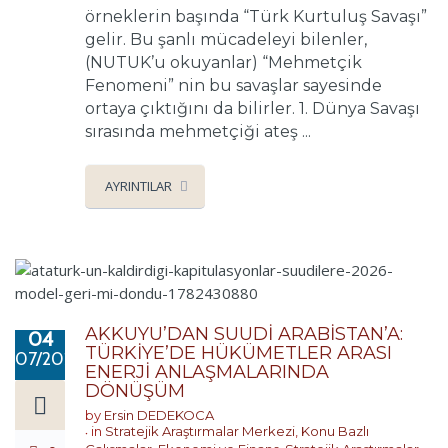
örneklerin başında “Türk Kurtuluş Savaşı”
gelir. Bu şanlı mücadeleyi bilenler,
(NUTUK’u okuyanlar) “Mehmetçik
Fenomeni” nin bu savaşlar sayesinde
ortaya çıktığını da bilirler. 1. Dünya Savaşı
sırasında mehmetçiği ateş ...
AYRINTILAR
AKKUYU’DAN SUUDİ ARABİSTAN’A:
04
TÜRKİYE’DE HÜKÜMETLER ARASI
07/2026
ENERJİ ANLAŞMALARINDA
DÖNÜŞÜM
by
Ersin DEDEKOCA
in
Stratejik Araştırmalar Merkezi
,
Konu Bazlı