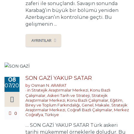
zaferi ile sonuçlandı. Savaşın sonunda
Karabağ’ın büyük bir bölümü yeniden
Azerbaycan’ın kontrolüne geçti. Bu
gelişmenin ...
AYRINTILAR
SON GAZİ YAKUP SATAR
08
07/2026
by
Osman N. ARARAT
in
Stratejik Araştırmalar Merkezi
,
Konu Bazlı
Çalışmalar
,
Askeri Tarih ve Strateji
,
Stratejik
Araştırmalar Merkezi
,
Konu Bazlı Çalışmalar
,
Eğitim,
Birey ve Toplum Farkındalığı
,
Genel
,
Makale
,
Stratejik
Araştırmalar Merkezi
,
Coğrafi Bazlı Çalışmalar
,
Merkez
0
Coğrafya
,
Türkiye
… SON GAZİ YAKUP SATAR Türk askeri
tarihi mükemmel örneklerle doludur. Bu