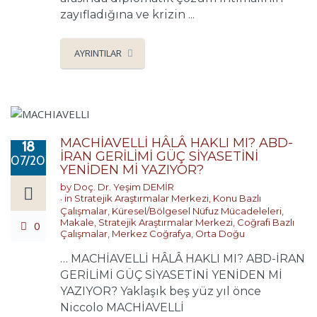
zayıfladığına ve krizin ...
AYRINTILAR
MACHİAVELLİ HÂLÂ HAKLI MI? ABD-
18
İRAN GERİLİMİ GÜÇ SİYASETİNİ
07/2026
YENİDEN Mİ YAZIYOR?
by
Doç. Dr. Yeşim DEMİR
in
Stratejik Araştırmalar Merkezi
,
Konu Bazlı
Çalışmalar
,
Küresel/Bölgesel Nüfuz Mücadeleleri
,
Makale
,
Stratejik Araştırmalar Merkezi
,
Coğrafi Bazlı
0
Çalışmalar
,
Merkez Coğrafya
,
Orta Doğu
… MACHİAVELLİ HÂLÂ HAKLI MI? ABD-İRAN
GERİLİMİ GÜÇ SİYASETİNİ YENİDEN Mİ
YAZIYOR? Yaklaşık beş yüz yıl önce
Niccolo MACHİAVELLİ