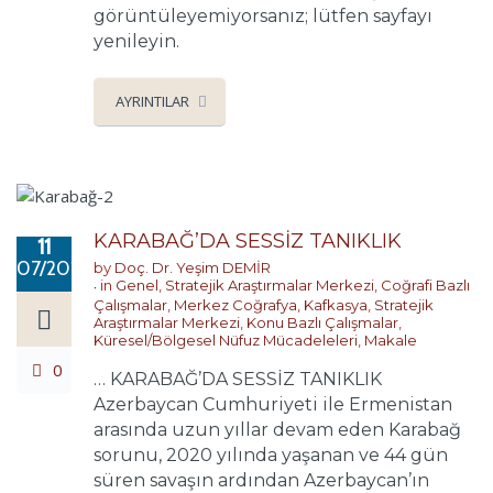
görüntüleyemiyorsanız; lütfen sayfayı
yenileyin.
AYRINTILAR
KARABAĞ’DA SESSİZ TANIKLIK
11
07/2026
by
Doç. Dr. Yeşim DEMİR
in
Genel
,
Stratejik Araştırmalar Merkezi
,
Coğrafi Bazlı
Çalışmalar
,
Merkez Coğrafya
,
Kafkasya
,
Stratejik
Araştırmalar Merkezi
,
Konu Bazlı Çalışmalar
,
Küresel/Bölgesel Nüfuz Mücadeleleri
,
Makale
0
… KARABAĞ’DA SESSİZ TANIKLIK
Azerbaycan Cumhuriyeti ile Ermenistan
arasında uzun yıllar devam eden Karabağ
sorunu, 2020 yılında yaşanan ve 44 gün
süren savaşın ardından Azerbaycan’ın