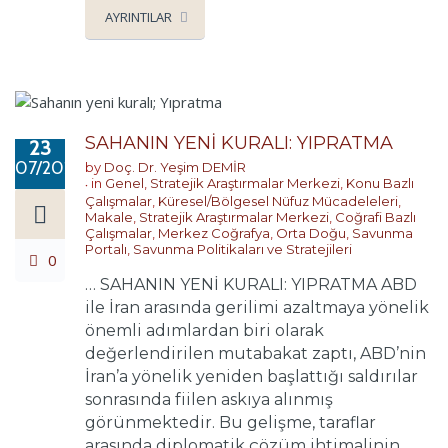
AYRINTILAR
SAHANIN YENİ KURALI: YIPRATMA
23
07/2026
by
Doç. Dr. Yeşim DEMİR
in
Genel
,
Stratejik Araştırmalar Merkezi
,
Konu Bazlı
Çalışmalar
,
Küresel/Bölgesel Nüfuz Mücadeleleri
,
Makale
,
Stratejik Araştırmalar Merkezi
,
Coğrafi Bazlı
Çalışmalar
,
Merkez Coğrafya
,
Orta Doğu
,
Savunma
Portalı
,
Savunma Politikaları ve Stratejileri
0
… SAHANIN YENİ KURALI: YIPRATMA ABD
ile İran arasında gerilimi azaltmaya yönelik
önemli adımlardan biri olarak
değerlendirilen mutabakat zaptı, ABD’nin
İran’a yönelik yeniden başlattığı saldırılar
sonrasında fiilen askıya alınmış
görünmektedir. Bu gelişme, taraflar
arasında diplomatik çözüm ihtimalinin