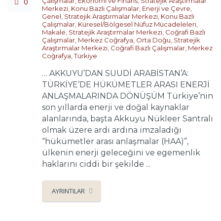
0
Çalışmalar
,
Ekonomi ve Finans
,
Stratejik Araştırmalar
Merkezi
,
Konu Bazlı Çalışmalar
,
Enerji ve Çevre
,
Genel
,
Stratejik Araştırmalar Merkezi
,
Konu Bazlı
Çalışmalar
,
Küresel/Bölgesel Nüfuz Mücadeleleri
,
Makale
,
Stratejik Araştırmalar Merkezi
,
Coğrafi Bazlı
Çalışmalar
,
Merkez Coğrafya
,
Orta Doğu
,
Stratejik
Araştırmalar Merkezi
,
Coğrafi Bazlı Çalışmalar
,
Merkez
Coğrafya
,
Türkiye
… AKKUYU’DAN SUUDİ ARABİSTAN’A:
TÜRKİYE’DE HÜKÜMETLER ARASI ENERJİ
ANLAŞMALARINDA DÖNÜŞÜM Türkiye’nin
son yıllarda enerji ve doğal kaynaklar
alanlarında, başta Akkuyu Nükleer Santralı
olmak üzere ardı ardına imzaladığı
“hükümetler arası anlaşmalar (HAA)”,
ülkenin enerji geleceğini ve egemenlik
haklarını ciddi bir şekilde ...
AYRINTILAR