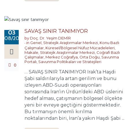
SAVAŞ SINIR TANIMIYOR
03
08/2026
by
Doç. Dr. Yeşim DEMİR
in
Genel
,
Stratejik Araştırmalar Merkezi
,
Konu Bazlı
Çalışmalar
,
Küresel/Bölgesel Nüfuz Mücadeleleri
,
Makale
,
Stratejik Araştırmalar Merkezi
,
Coğrafi Bazlı
Çalışmalar
,
Merkez Coğrafya
,
Orta Doğu
,
Savunma
Portalı
,
Savunma Politikaları ve Stratejileri
0
… SAVAŞ SINIR TANIMIYOR Irak’ta Haşdi
Şabi saldırılarıyla artan gerilim ve bunu
izleyen ABD-Suudi operasyonları
sonrasında İran’ın Ürdün’deki ABD üslerini
hedef alması, çatışmanın bölgesel ölçekte
yeni bir evreye geçtiğini göstermektedir.
Bu tırmanışın önemli kırılma
noktalarından biri, İran’a yakın Haşdi Şabi ...