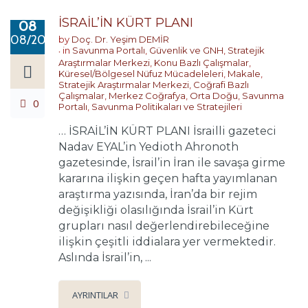
İSRAİL’İN KÜRT PLANI
08
08/2026
by
Doç. Dr. Yeşim DEMİR
in
Savunma Portalı
,
Güvenlik ve GNH
,
Stratejik
Araştırmalar Merkezi
,
Konu Bazlı Çalışmalar
,
Küresel/Bölgesel Nüfuz Mücadeleleri
,
Makale
,
Stratejik Araştırmalar Merkezi
,
Coğrafi Bazlı
Çalışmalar
,
Merkez Coğrafya
,
Orta Doğu
,
Savunma
0
Portalı
,
Savunma Politikaları ve Stratejileri
… İSRAİL’İN KÜRT PLANI İsrailli gazeteci
Nadav EYAL’in Yedioth Ahronoth
gazetesinde, İsrail’in İran ile savaşa girme
kararına ilişkin geçen hafta yayımlanan
araştırma yazısında, İran’da bir rejim
değişikliği olasılığında İsrail’in Kürt
grupları nasıl değerlendirebileceğine
ilişkin çeşitli iddialara yer vermektedir.
Aslında İsrail’in, ...
AYRINTILAR