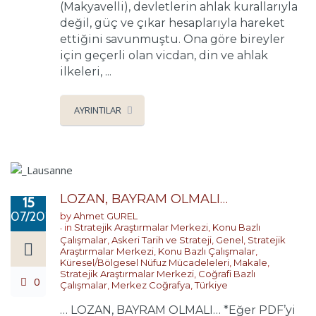
(Makyavelli), devletlerin ahlak kurallarıyla
değil, güç ve çıkar hesaplarıyla hareket
ettiğini savunmuştu. Ona göre bireyler
için geçerli olan vicdan, din ve ahlak
ilkeleri, ...
AYRINTILAR
LOZAN, BAYRAM OLMALI…
15
07/2026
by
Ahmet GUREL
in
Stratejik Araştırmalar Merkezi
,
Konu Bazlı
Çalışmalar
,
Askeri Tarih ve Strateji
,
Genel
,
Stratejik
Araştırmalar Merkezi
,
Konu Bazlı Çalışmalar
,
Küresel/Bölgesel Nüfuz Mücadeleleri
,
Makale
,
Stratejik Araştırmalar Merkezi
,
Coğrafi Bazlı
0
Çalışmalar
,
Merkez Coğrafya
,
Türkiye
… LOZAN, BAYRAM OLMALI… *Eğer PDF’yi