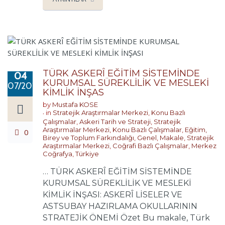
TÜRK ASKERÎ EĞİTİM SİSTEMİNDE
04
KURUMSAL SÜREKLİLİK VE MESLEKİ
07/2026
KİMLİK İNŞAS
by
Mustafa KOSE
in
Stratejik Araştırmalar Merkezi
,
Konu Bazlı
Çalışmalar
,
Askeri Tarih ve Strateji
,
Stratejik
Araştırmalar Merkezi
,
Konu Bazlı Çalışmalar
,
Eğitim,
0
Birey ve Toplum Farkındalığı
,
Genel
,
Makale
,
Stratejik
Araştırmalar Merkezi
,
Coğrafi Bazlı Çalışmalar
,
Merkez
Coğrafya
,
Türkiye
… TÜRK ASKERÎ EĞİTİM SİSTEMİNDE
KURUMSAL SÜREKLİLİK VE MESLEKİ
KİMLİK İNŞASI: ASKERÎ LİSELER VE
ASTSUBAY HAZIRLAMA OKULLARININ
STRATEJİK ÖNEMİ Özet Bu makale, Türk