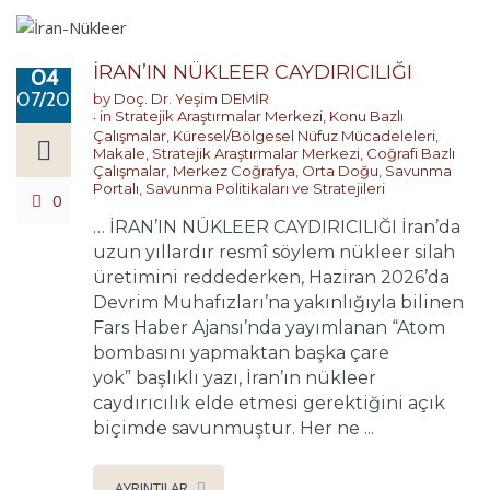
İRAN’IN NÜKLEER CAYDIRICILIĞI
04
07/2026
by
Doç. Dr. Yeşim DEMİR
in
Stratejik Araştırmalar Merkezi
,
Konu Bazlı
Çalışmalar
,
Küresel/Bölgesel Nüfuz Mücadeleleri
,
Makale
,
Stratejik Araştırmalar Merkezi
,
Coğrafi Bazlı
Çalışmalar
,
Merkez Coğrafya
,
Orta Doğu
,
Savunma
Portalı
,
Savunma Politikaları ve Stratejileri
0
… İRAN’IN NÜKLEER CAYDIRICILIĞI İran’da
uzun yıllardır resmî söylem nükleer silah
üretimini reddederken, Haziran 2026’da
Devrim Muhafızları’na yakınlığıyla bilinen
Fars Haber Ajansı’nda yayımlanan “Atom
bombasını yapmaktan başka çare
yok” başlıklı yazı, İran’ın nükleer
caydırıcılık elde etmesi gerektiğini açık
biçimde savunmuştur. Her ne ...
AYRINTILAR