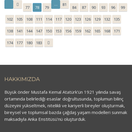
…
81
77
78
79
84
87
90
93
96
99
102
105
108
111
114
117
120
123
126
129
132
135
138
141
144
147
150
153
156
159
162
165
168
171
174
177
180
183
HAKKIMIZDA
Büyük önder Mustafa Kemal Atatürk’ün 1921 yılında savaş
ortamında belirlediği esaslar doğrultusunda, toplumun bilinç
düzeyini yükseltmek, nitelikli ve kariyerli bireyler oluşturmak,
bireysel ve toplumsal bazda çağdaş yaşam modelleri sunmak
maksadıyla Anka Enstitüsü’nü oluşturduk.