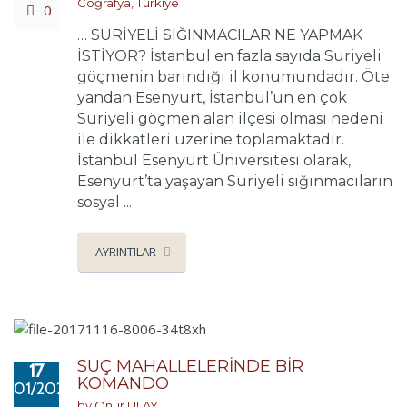
Coğrafya
,
Türkiye
0
… SURİYELİ SIĞINMACILAR NE YAPMAK
İSTİYOR? İstanbul en fazla sayıda Suriyeli
göçmenin barındığı il konumundadır. Öte
yandan Esenyurt, İstanbul’un en çok
Suriyeli göçmen alan ilçesi olması nedeni
ile dikkatleri üzerine toplamaktadır.
İstanbul Esenyurt Üniversitesi olarak,
Esenyurt’ta yaşayan Suriyeli sığınmacıların
sosyal ...
AYRINTILAR
SUÇ MAHALLELERİNDE BİR
17
KOMANDO
01/2020
by
Onur ULAY