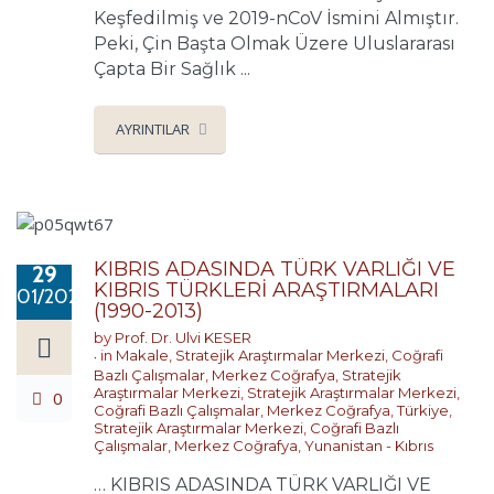
Keşfedilmiş ve 2019-nCoV İsmini Almıştır.
Peki, Çin Başta Olmak Üzere Uluslararası
Çapta Bir Sağlık ...
AYRINTILAR
KIBRIS ADASINDA TÜRK VARLIĞI VE
29
KIBRIS TÜRKLERİ ARAŞTIRMALARI
01/2020
(1990-2013)
by
Prof. Dr. Ulvi KESER
in
Makale
,
Stratejik Araştırmalar Merkezi
,
Coğrafi
Bazlı Çalışmalar
,
Merkez Coğrafya
,
Stratejik
Araştırmalar Merkezi
,
Stratejik Araştırmalar Merkezi
,
0
Coğrafi Bazlı Çalışmalar
,
Merkez Coğrafya
,
Türkiye
,
Stratejik Araştırmalar Merkezi
,
Coğrafi Bazlı
Çalışmalar
,
Merkez Coğrafya
,
Yunanistan - Kıbrıs
… KIBRIS ADASINDA TÜRK VARLIĞI VE