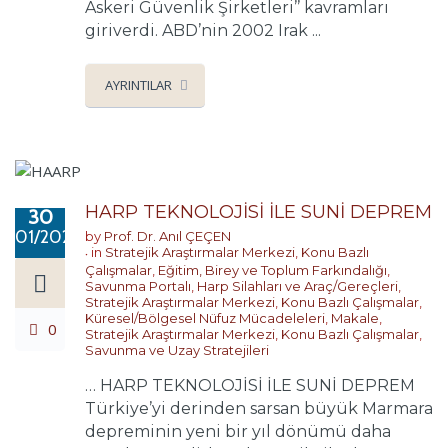
Askeri Güvenlik Şirketleri’’ kavramları
giriverdi. ABD’nin 2002 Irak ...
AYRINTILAR
HARP TEKNOLOJİSİ İLE SUNİ DEPREM
30
01/2020
by
Prof. Dr. Anıl ÇEÇEN
in
Stratejik Araştırmalar Merkezi
,
Konu Bazlı
Çalışmalar
,
Eğitim, Birey ve Toplum Farkındalığı
,
Savunma Portalı
,
Harp Silahları ve Araç/Gereçleri
,
Stratejik Araştırmalar Merkezi
,
Konu Bazlı Çalışmalar
,
Küresel/Bölgesel Nüfuz Mücadeleleri
,
Makale
,
0
Stratejik Araştırmalar Merkezi
,
Konu Bazlı Çalışmalar
,
Savunma ve Uzay Stratejileri
… HARP TEKNOLOJİSİ İLE SUNİ DEPREM
Türkiye’yi derinden sarsan büyük Marmara
depreminin yeni bir yıl dönümü daha