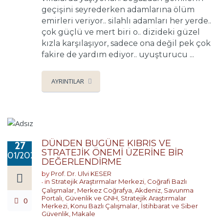
geçişini seyrederken adamlarına ölüm
emirleri veriyor.. silahlı adamları her yerde..
çok güçlü ve mert biri o.. dizideki güzel
kızla karşılaşıyor, sadece ona değil pek çok
fakire de yardım ediyor.. uyuşturucu ...
AYRINTILAR
DÜNDEN BUGÜNE KIBRIS VE
27
STRATEJİK ÖNEMİ ÜZERİNE BİR
01/2020
DEĞERLENDİRME
by
Prof. Dr. Ulvi KESER
in
Stratejik Araştırmalar Merkezi
,
Coğrafi Bazlı
Çalışmalar
,
Merkez Coğrafya
,
Akdeniz
,
Savunma
Portalı
,
Güvenlik ve GNH
,
Stratejik Araştırmalar
0
Merkezi
,
Konu Bazlı Çalışmalar
,
İstihbarat ve Siber
Güvenlik
,
Makale