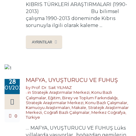
KIBRIS TÜRKLERİ ARAŞTIRMALARI (1990-
2013) Bu bilimsel
çalışma 1990-2013 döneminde Kıbrıs
sorunuyla ilgili olarak kaleme ...
AYRINTILAR
MAFYA, UYUŞTURUCU VE FUHUŞ
28
01/2020
by
Prof. Dr. Sait YILMAZ
in
Stratejik Araştırmalar Merkezi
,
Konu Bazlı
Çalışmalar
,
Eğitim, Birey ve Toplum Farkındalığı
,
Stratejik Araştırmalar Merkezi
,
Konu Bazlı Çalışmalar
,
Kamuoyu Araştırmaları
,
Makale
,
Stratejik Araştırmalar
Merkezi
,
Coğrafi Bazlı Çalışmalar
,
Merkez Coğrafya
,
0
Türkiye
… MAFYA, UYUŞTURUCU VE FUHUŞ Lüks
villalarda yaşıyorlar.. boğazdan gemilerin