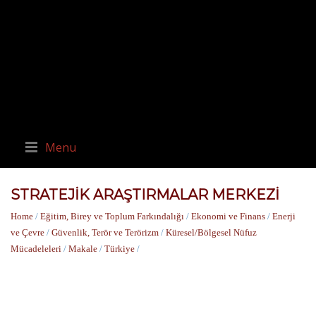
Menu
STRATEJIK ARAŞTIRMALAR MERKEZI
Home
/
Eğitim, Birey ve Toplum Farkındalığı
/
Ekonomi ve Finans
/
Enerji
ve Çevre
/
Güvenlik, Terör ve Terörizm
/
Küresel/Bölgesel Nüfuz
Mücadeleleri
/
Makale
/
Türkiye
/