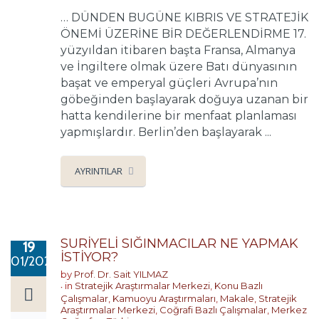
… DÜNDEN BUGÜNE KIBRIS VE STRATEJİK
ÖNEMİ ÜZERİNE BİR DEĞERLENDİRME 17.
yüzyıldan itibaren başta Fransa, Almanya
ve İngiltere olmak üzere Batı dünyasının
başat ve emperyal güçleri Avrupa’nın
göbeğinden başlayarak doğuya uzanan bir
hatta kendilerine bir menfaat planlaması
yapmışlardır. Berlin’den başlayarak ...
AYRINTILAR
SURİYELİ SIĞINMACILAR NE YAPMAK
19
İSTİYOR?
01/2020
by
Prof. Dr. Sait YILMAZ
in
Stratejik Araştırmalar Merkezi
,
Konu Bazlı
Çalışmalar
,
Kamuoyu Araştırmaları
,
Makale
,
Stratejik
Araştırmalar Merkezi
,
Coğrafi Bazlı Çalışmalar
,
Merkez