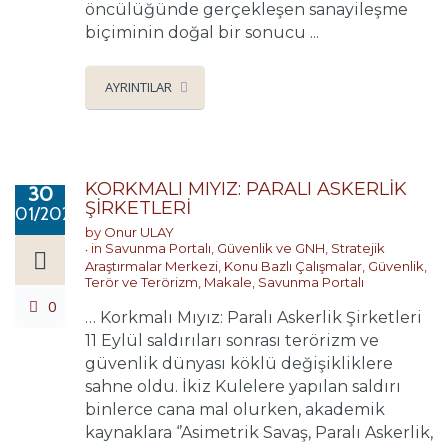
öncülüğünde gerçekleşen sanayileşme
biçiminin doğal bir sonucu ...
AYRINTILAR
KORKMALI MIYIZ: PARALI ASKERLİK
30
ŞİRKETLERİ
01/2020
by
Onur ULAY
in
Savunma Portalı
,
Güvenlik ve GNH
,
Stratejik
Araştırmalar Merkezi
,
Konu Bazlı Çalışmalar
,
Güvenlik,
Terör ve Terörizm
,
Makale
,
Savunma Portalı
0
… Korkmalı Mıyız: Paralı Askerlik Şirketleri
11 Eylül saldırıları sonrası terörizm ve
güvenlik dünyası köklü değişikliklere
sahne oldu. İkiz Kulelere yapılan saldırı
binlerce cana mal olurken, akademik
kaynaklara ‘’Asimetrik Savaş, Paralı Askerlik,