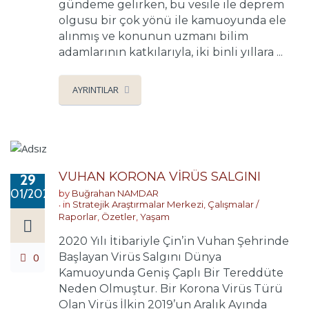
gündeme gelirken, bu vesile ile deprem
olgusu bir çok yönü ile kamuoyunda ele
alınmış ve konunun uzmanı bilim
adamlarının katkılarıyla, iki binli yıllara ...
AYRINTILAR
VUHAN KORONA VİRÜS SALGINI
29
01/2020
by
Buğrahan NAMDAR
in
Stratejik Araştırmalar Merkezi
,
Çalışmalar /
Raporlar
,
Özetler
,
Yaşam
2020 Yılı İtibariyle Çin’in Vuhan Şehrinde
0
Başlayan Virüs Salgını Dünya
Kamuoyunda Geniş Çaplı Bir Tereddüte
Neden Olmuştur. Bir Korona Virüs Türü
Olan Virüs İlkin 2019’un Aralık Ayında