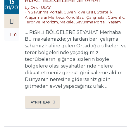
RİSKLİ BÖLGELERE SEYAHAT
15
01/2020
by
Onur ULAY
in
Savunma Portalı
,
Güvenlik ve GNH
,
Stratejik
Araştırmalar Merkezi
,
Konu Bazlı Çalışmalar
,
Güvenlik,
Terör ve Terörizm
,
Makale
,
Savunma Portalı
,
Yaşam
… RİSKLİ BÖLGELERE SEYAHAT Merhaba.
0
Bu makalemizde; yıllardan beri çalışma
sahamız haline gelen Ortadoğu ülkeleri ve
terör bölgelerinde yaşadığımız
tecrübelerin ışığında, sizlerin böyle
bölgelere olası seyahatlerinde nelere
dikkat etmeniz gerektiğini kaleme aldım.
Dünyanın neresine giderseniz gidin
gitmeden evvel yapacağınız ufak ...
AYRINTILAR