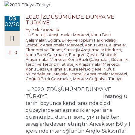
2020 İZDÜŞÜMÜNDE DÜNYA VE
03
TÜRKİYE
02/2020
by
Bekir KAVRUK
in
Stratejik Araştırmalar Merkezi
,
Konu Bazlı
Çalışmalar
,
Eğitim, Birey ve Toplum Farkındalığı
,
Stratejik Araştırmalar Merkezi
,
Konu Bazlı Çalışmalar
,
Ekonomi ve Finans
,
Stratejik Araştırmalar Merkezi
,
0
Konu Bazlı Çalışmalar
,
Enerji ve Çevre
,
Stratejik
Araştırmalar Merkezi
,
Konu Bazlı Çalışmalar
,
Güvenlik,
Terör ve Terörizm
,
Stratejik Araştırmalar Merkezi
,
Konu Bazlı Çalışmalar
,
Küresel/Bölgesel Nüfuz
Mücadeleleri
,
Makale
,
Stratejik Araştırmalar Merkezi
,
Coğrafi Bazlı Çalışmalar
,
Merkez Coğrafya
,
Türkiye
… 2020 İZDÜŞÜMÜNDE DÜNYA VE
TÜRKİYE İnsanoğlu
tarihi boyunca kendi arasında ciddi
düzeylerde anlaşmazlıklar içerisine
düşmüş bu durum sonu yıkımla biten
savaşlarla devam etmiştir. Ancak son 150 yıl
içersinde insanoğlunun Anglo-Sakson’lar