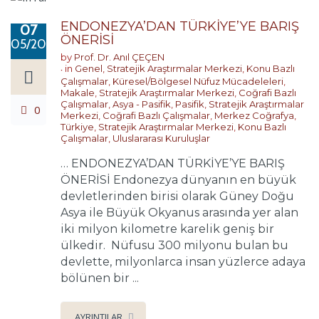
ENDONEZYA’DAN TÜRKİYE’YE BARIŞ
07
ÖNERİSİ
05/2024
by
Prof. Dr. Anıl ÇEÇEN
in
Genel
,
Stratejik Araştırmalar Merkezi
,
Konu Bazlı
Çalışmalar
,
Küresel/Bölgesel Nüfuz Mücadeleleri
,
Makale
,
Stratejik Araştırmalar Merkezi
,
Coğrafi Bazlı
Çalışmalar
,
Asya - Pasifik
,
Pasifik
,
Stratejik Araştırmalar
0
Merkezi
,
Coğrafi Bazlı Çalışmalar
,
Merkez Coğrafya
,
Türkiye
,
Stratejik Araştırmalar Merkezi
,
Konu Bazlı
Çalışmalar
,
Uluslararası Kuruluşlar
… ENDONEZYA’DAN TÜRKİYE’YE BARIŞ
ÖNERİSİ Endonezya dünyanın en büyük
devletlerinden birisi olarak Güney Doğu
Asya ile Büyük Okyanus arasında yer alan
iki milyon kilometre karelik geniş bir
ülkedir. Nüfusu 300 milyonu bulan bu
devlette, milyonlarca insan yüzlerce adaya
bölünen bir ...
AYRINTILAR