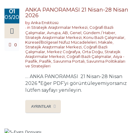
ANKA PANORAMASI 21 Nisan-28 Nisan
01
2026
05/2026
by
Anka Enstitüsü
in
Stratejik Araştırmalar Merkezi
,
Coğrafi Bazlı
Çalışmalar
,
Avrupa
,
AB
,
Genel
,
Gündem / Haber
,
Stratejik Araştırmalar Merkezi
,
Konu Bazlı Çalışmalar
,
Küresel/Bölgesel Nüfuz Mücadeleleri
,
Makale
,
0
Stratejik Araştırmalar Merkezi
,
Coğrafi Bazlı
Çalışmalar
,
Merkez Coğrafya
,
Orta Doğu
,
Stratejik
Araştırmalar Merkezi
,
Coğrafi Bazlı Çalışmalar
,
Asya -
Pasifik
,
Pasifik
,
Savunma Portalı
,
Savunma Politikaları
ve Stratejileri
… ANKA PANORAMASI 21 Nisan-28 Nisan
2026 *Eğer PDF’yi görüntüleyemiyorsanız
lütfen sayfayı yenileyin.
AYRINTILAR