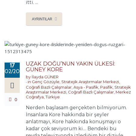
itti. ...
AYRINTILAR
UZAK DOĞU’NUN YAKIN ÜLKESİ:
17
GÜNEY KORE
02/2018
by
İlayda GÜNER
in
Genç Gözüyle
,
Stratejik Araştırmalar Merkezi
,
Coğrafi Bazlı Çalışmalar
,
Asya - Pasifik
,
Pasifik
,
Stratejik
Araştırmalar Merkezi
,
Coğrafi Bazlı Çalışmalar
,
Merkez
Coğrafya
,
Türkiye
0
Nerden başlasam gerçekten bilmiyorum.
İnsanlara Kore hakkında bir şeyler
anlatmayı, Kore hakkında konuşmayı o
kadar çok seviyorum ki… Bendeki bu
sevda televizyonda izlediğim bir diziyle