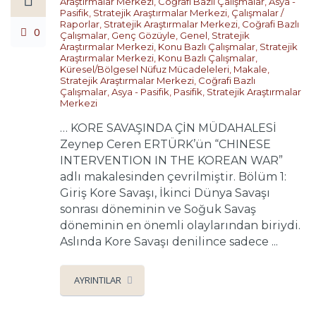
Araştırmalar Merkezi
,
Coğrafi Bazlı Çalışmalar
,
Asya -
Pasifik
,
Stratejik Araştırmalar Merkezi
,
Çalışmalar /
Raporlar
,
Stratejik Araştırmalar Merkezi
,
Coğrafi Bazlı
0
Çalışmalar
,
Genç Gözüyle
,
Genel
,
Stratejik
Araştırmalar Merkezi
,
Konu Bazlı Çalışmalar
,
Stratejik
Araştırmalar Merkezi
,
Konu Bazlı Çalışmalar
,
Küresel/Bölgesel Nüfuz Mücadeleleri
,
Makale
,
Stratejik Araştırmalar Merkezi
,
Coğrafi Bazlı
Çalışmalar
,
Asya - Pasifik
,
Pasifik
,
Stratejik Araştırmalar
Merkezi
… KORE SAVAŞINDA ÇİN MÜDAHALESİ
Zeynep Ceren ERTÜRK’ün “CHINESE
INTERVENTION IN THE KOREAN WAR”
adlı makalesinden çevrilmiştir. Bölüm 1:
Giriş Kore Savaşı, İkinci Dünya Savaşı
sonrası döneminin ve Soğuk Savaş
döneminin en önemli olaylarından biriydi.
Aslında Kore Savaşı denilince sadece ...
AYRINTILAR