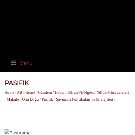
Menu
PASIFIK
Home
/
AB
/
Genel
/
Gündem / Haber
/
Küresel/Bölgesel Nüfuz Mücadeleleri
/
Makale
/
Orta Doğu
/
Pasifik
/
Savunma Politikaları ve Stratejileri
/