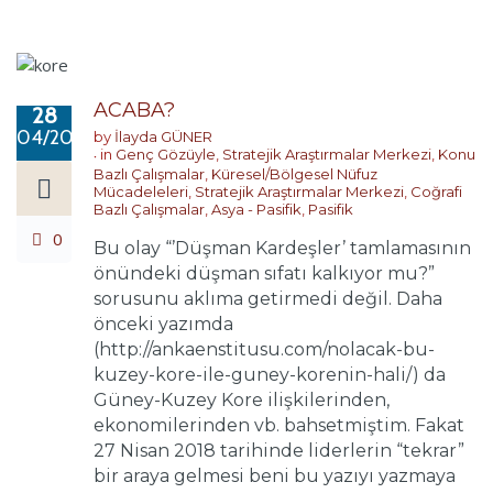
ACABA?
28
04/2018
by
İlayda GÜNER
in
Genç Gözüyle
,
Stratejik Araştırmalar Merkezi
,
Konu
Bazlı Çalışmalar
,
Küresel/Bölgesel Nüfuz
Mücadeleleri
,
Stratejik Araştırmalar Merkezi
,
Coğrafi
Bazlı Çalışmalar
,
Asya - Pasifik
,
Pasifik
0
Bu olay “’Düşman Kardeşler’ tamlamasının
önündeki düşman sıfatı kalkıyor mu?”
sorusunu aklıma getirmedi değil. Daha
önceki yazımda
(http://ankaenstitusu.com/nolacak-bu-
kuzey-kore-ile-guney-korenin-hali/) da
Güney-Kuzey Kore ilişkilerinden,
ekonomilerinden vb. bahsetmiştim. Fakat
27 Nisan 2018 tarihinde liderlerin “tekrar”
bir araya gelmesi beni bu yazıyı yazmaya