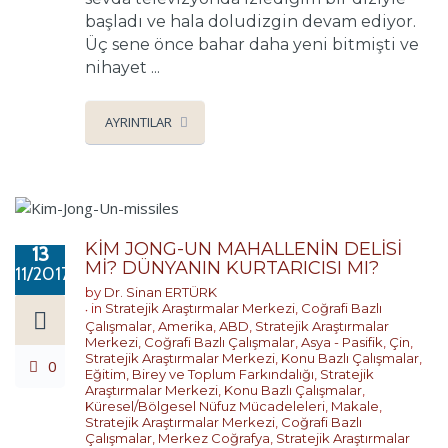
başladı ve hala doludizgin devam ediyor.
Üç sene önce bahar daha yeni bitmişti ve
nihayet ...
AYRINTILAR
KİM JONG-UN MAHALLENİN DELİSİ
13
Mİ? DÜNYANIN KURTARICISI MI?
11/2017
by
Dr. Sinan ERTÜRK
in
Stratejik Araştırmalar Merkezi
,
Coğrafi Bazlı
Çalışmalar
,
Amerika
,
ABD
,
Stratejik Araştırmalar
Merkezi
,
Coğrafi Bazlı Çalışmalar
,
Asya - Pasifik
,
Çin
,
Stratejik Araştırmalar Merkezi
,
Konu Bazlı Çalışmalar
,
0
Eğitim, Birey ve Toplum Farkındalığı
,
Stratejik
Araştırmalar Merkezi
,
Konu Bazlı Çalışmalar
,
Küresel/Bölgesel Nüfuz Mücadeleleri
,
Makale
,
Stratejik Araştırmalar Merkezi
,
Coğrafi Bazlı
Çalışmalar
,
Merkez Coğrafya
,
Stratejik Araştırmalar