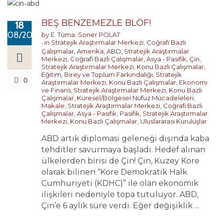
BEŞ BENZEMEZLE BLÖF!
18
08/2017
by
E. Tüma. Soner POLAT
in
Stratejik Araştırmalar Merkezi
,
Coğrafi Bazlı
Çalışmalar
,
Amerika
,
ABD
,
Stratejik Araştırmalar
Merkezi
,
Coğrafi Bazlı Çalışmalar
,
Asya - Pasifik
,
Çin
,
Stratejik Araştırmalar Merkezi
,
Konu Bazlı Çalışmalar
,
Eğitim, Birey ve Toplum Farkındalığı
,
Stratejik
0
Araştırmalar Merkezi
,
Konu Bazlı Çalışmalar
,
Ekonomi
ve Finans
,
Stratejik Araştırmalar Merkezi
,
Konu Bazlı
Çalışmalar
,
Küresel/Bölgesel Nüfuz Mücadeleleri
,
Makale
,
Stratejik Araştırmalar Merkezi
,
Coğrafi Bazlı
Çalışmalar
,
Asya - Pasifik
,
Pasifik
,
Stratejik Araştırmalar
Merkezi
,
Konu Bazlı Çalışmalar
,
Uluslararası Kuruluşlar
ABD artık diplomasi geleneği dışında kaba
tehditler savurmaya başladı. Hedef alınan
ülkelerden birisi de Çin! Çin, Kuzey Kore
olarak bilinen “Kore Demokratik Halk
Cumhuriyeti (KDHC)” ile olan ekonomik
ilişkileri nedeniyle topa tutuluyor. ABD,
Çin’e 6 aylık süre verdi. Eğer değişiklik ...