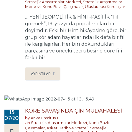
Stratejik Araştırmalar Merkezi
,
Stratejik Araştırmalar
Merkezi
,
Konu Bazlı Çalışmalar
,
Uluslararası Kuruluşlar
… YENİ JEOPOLİTİK & HİNT-PASİFİK “Fili
görmek”, 19. yüzyılda popüler olan bir
deyimdir. Eski bir Hint hikâyesine göre, bir
grup kör adam hayatlarında ilk defa bir fil
ile karşılaşırlar. Her biri dokundukları
parçasına ve önceki tecrübesine göre fili
farklı bir ...
AYRINTILAR
KORE SAVAŞINDA ÇİN MÜDAHALESİ
15
07/2022
by
Anka Enstitüsü
in
Stratejik Araştırmalar Merkezi
,
Konu Bazlı
Çalışmalar
,
Askeri Tarih ve Strateji
,
Stratejik