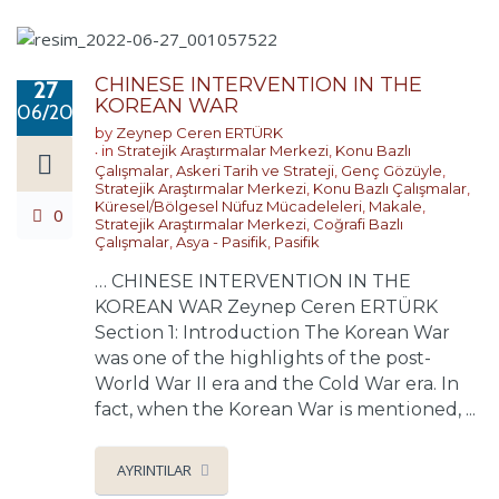
CHINESE INTERVENTION IN THE
27
KOREAN WAR
06/2022
by
Zeynep Ceren ERTÜRK
in
Stratejik Araştırmalar Merkezi
,
Konu Bazlı
Çalışmalar
,
Askeri Tarih ve Strateji
,
Genç Gözüyle
,
Stratejik Araştırmalar Merkezi
,
Konu Bazlı Çalışmalar
,
Küresel/Bölgesel Nüfuz Mücadeleleri
,
Makale
,
0
Stratejik Araştırmalar Merkezi
,
Coğrafi Bazlı
Çalışmalar
,
Asya - Pasifik
,
Pasifik
… CHINESE INTERVENTION IN THE
KOREAN WAR Zeynep Ceren ERTÜRK
Section 1: Introduction The Korean War
was one of the highlights of the post-
World War II era and the Cold War era. In
fact, when the Korean War is mentioned, ...
AYRINTILAR