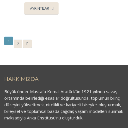
AYRINTILAR
1
2
HAKKIMIZDA
Büyük önder Mustafa Kemal Atatürk’ün 1921 yılında savaş
ortamında belirlediği esaslar doğrultusunda, toplumun bilinç
düzeyini yükseltmek, nitelikli ve kariyerli bireyler oluşturmak,
bireysel ve toplumsal bazda çağdaş yaşam modelleri sunmak
maksadıyla Anka Enstitüsü’nü oluşturduk.