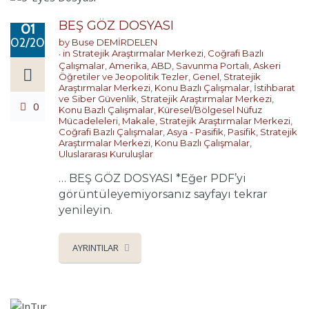
BEŞ GÖZ DOSYASI
01
02/2025
by
Buse DEMİRDELEN
in
Stratejik Araştırmalar Merkezi
,
Coğrafi Bazlı
Çalışmalar
,
Amerika
,
ABD
,
Savunma Portalı
,
Askeri
Öğretiler ve Jeopolitik Tezler
,
Genel
,
Stratejik
Araştırmalar Merkezi
,
Konu Bazlı Çalışmalar
,
İstihbarat
ve Siber Güvenlik
,
Stratejik Araştırmalar Merkezi
,
0
Konu Bazlı Çalışmalar
,
Küresel/Bölgesel Nüfuz
Mücadeleleri
,
Makale
,
Stratejik Araştırmalar Merkezi
,
Coğrafi Bazlı Çalışmalar
,
Asya - Pasifik
,
Pasifik
,
Stratejik
Araştırmalar Merkezi
,
Konu Bazlı Çalışmalar
,
Uluslararası Kuruluşlar
… BEŞ GÖZ DOSYASI *Eğer PDF’yi
görüntüleyemiyorsanız sayfayı tekrar
yenileyin.
AYRINTILAR