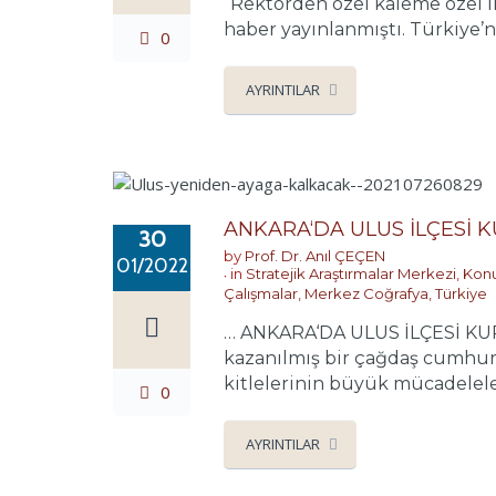
“Rektörden özel kaleme özel ila
haber yayınlanmıştı. Türkiye’nin
0
AYRINTILAR
ANKARA‘DA ULUS İLÇESİ 
30
by
Prof. Dr. Anıl ÇEÇEN
01/2022
in
Stratejik Araştırmalar Merkezi
,
Konu
Çalışmalar
,
Merkez Coğrafya
,
Türkiye
… ANKARA‘DA ULUS İLÇESİ KURU
kazanılmış bir çağdaş cumhuri
kitlelerinin büyük mücadeleler
0
AYRINTILAR