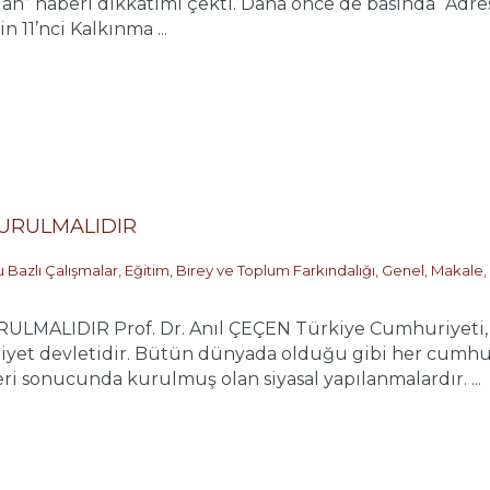
n” haberi dikkatimi çekti. Daha önce de basında “Adrese te
 11’nci Kalkınma ...
KURULMALIDIR
 Bazlı Çalışmalar
,
Eğitim, Birey ve Toplum Farkındalığı
,
Genel
,
Makale
,
LMALIDIR Prof. Dr. Anıl ÇEÇEN Türkiye Cumhuriyeti, bi
yet devletidir. Bütün dünyada olduğu gibi her cumhuriy
i sonucunda kurulmuş olan siyasal yapılanmalardır. ...