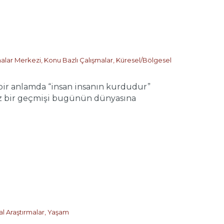
malar Merkezi
,
Konu Bazlı Çalışmalar
,
Küresel/Bölgesel
ir anlamda “insan insanın kurdudur”
suz bir geçmişi bugünün dünyasına
l Araştırmalar
,
Yaşam