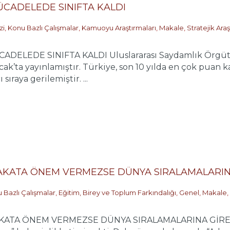
CADELEDE SINIFTA KALDI
zi
,
Konu Bazlı Çalışmalar
,
Kamuoyu Araştırmaları
,
Makale
,
Stratejik Ara
LEDE SINIFTA KALDI Uluslararası Saydamlık Örgütü (T
cak’ta yayınlamıştır. Türkiye, son 10 yılda en çok puan 
ıraya gerilemiştir. ...
İYAKATA ÖNEM VERMEZSE DÜNYA SIRALAMALARI
 Bazlı Çalışmalar
,
Eğitim, Birey ve Toplum Farkındalığı
,
Genel
,
Makale
,
KATA ÖNEM VERMEZSE DÜNYA SIRALAMALARINA GİREMEZ