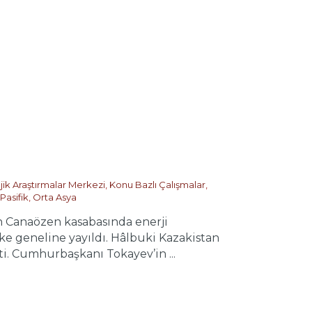
jik Araştırmalar Merkezi
,
Konu Bazlı Çalışmalar
,
Pasifik
,
Orta Asya
 Canaözen kasabasında enerji
lke geneline yayıldı. Hâlbuki Kazakistan
i. Cumhurbaşkanı Tokayev’in ...