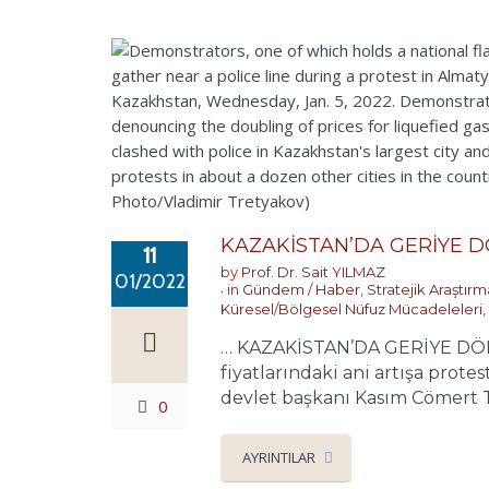
KAZAKİSTAN’DA GERİYE 
11
by
Prof. Dr. Sait YILMAZ
01/2022
in
Gündem / Haber
,
Stratejik Araştır
Küresel/Bölgesel Nüfuz Mücadeleleri
,
… KAZAKİSTAN’DA GERİYE DÖNÜŞ
fiyatlarındaki ani artışa prote
devlet başkanı Kasım Cömert TO
0
AYRINTILAR