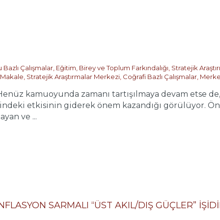
 Bazlı Çalışmalar
,
Eğitim, Birey ve Toplum Farkındalığı
,
Stratejik Araşt
Makale
,
Stratejik Araştırmalar Merkezi
,
Coğrafi Bazlı Çalışmalar
,
Merke
nüz kamuoyunda zamanı tartışılmaya devam etse de, 2
erindeki etkisinin giderek önem kazandığı görülüyor. Ö
yan ve ...
NFLASYON SARMALI “ÜST AKIL/DIŞ GÜÇLER” İŞİD