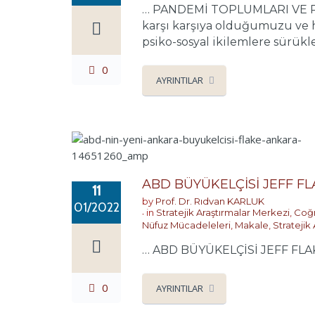
… PANDEMİ TOPLUMLARI VE PSİK
karşı karşıya olduğumuzu ve ha
psiko-sosyal ikilemlere sürükle
0
AYRINTILAR
ABD BÜYÜKELÇİSİ JEFF F
11
by
Prof. Dr. Rıdvan KARLUK
01/2022
in
Stratejik Araştırmalar Merkezi
,
Coğr
Nüfuz Mücadeleleri
,
Makale
,
Stratejik
… ABD BÜYÜKELÇİSİ JEFF FLAK
0
AYRINTILAR