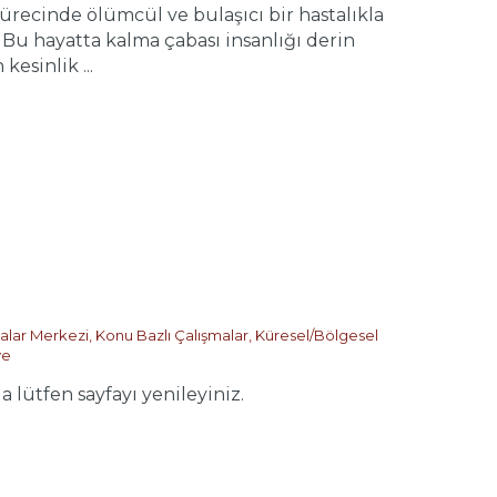
cinde ölümcül ve bulaşıcı bir hastalıkla
 Bu hayatta kalma çabası insanlığı derin
esinlik ...
malar Merkezi
,
Konu Bazlı Çalışmalar
,
Küresel/Bölgesel
ye
tfen sayfayı yenileyiniz.