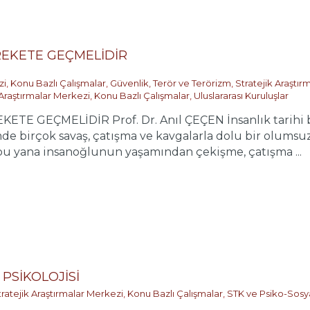
REKETE GEÇMELİDİR
zi
,
Konu Bazlı Çalışmalar
,
Güvenlik, Terör ve Terörizm
,
Stratejik Araştır
 Araştırmalar Merkezi
,
Konu Bazlı Çalışmalar
,
Uluslararası Kuruluşlar
TE GEÇMELİDİR Prof. Dr. Anıl ÇEÇEN İnsanlık tarihi b
de birçok savaş, çatışma ve kavgalarla dolu bir olum
 bu yana insanoğlunun yaşamından çekişme, çatışma ...
PSİKOLOJİSİ
tratejik Araştırmalar Merkezi
,
Konu Bazlı Çalışmalar
,
STK ve Psiko-Sosya