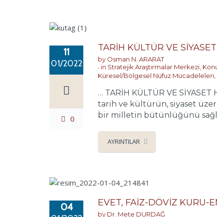
TARİH KÜLTÜR VE SİYASET
11
by
Osman N. ARARAT
01/2022
in
Stratejik Araştırmalar Merkezi
,
Konu
Küresel/Bölgesel Nüfuz Mücadeleleri
,
… TARİH KÜLTÜR VE SİYASET He
tarih ve kültürün, siyaset üz
bir milletin bütünlüğünü sağla
0
AYRINTILAR
EVET, FAİZ-DÖVİZ KURU-E
04
by
Dr. Mete DURDAĞ