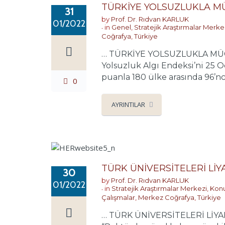
TÜRKİYE YOLSUZLUKLA MÜ
31
by
Prof. Dr. Rıdvan KARLUK
01/2022
in
Genel
,
Stratejik Araştırmalar Merke
Coğrafya
,
Türkiye
… TÜRKİYE YOLSUZLUKLA MÜCADE
Yolsuzluk Algı Endeksi’ni 25 O
puanla 180 ülke arasında 96’ncı s
0
AYRINTILAR
TÜRK ÜNİVERSİTELERİ L
30
by
Prof. Dr. Rıdvan KARLUK
01/2022
in
Stratejik Araştırmalar Merkezi
,
Konu
Çalışmalar
,
Merkez Coğrafya
,
Türkiye
… TÜRK ÜNİVERSİTELERİ LİYA