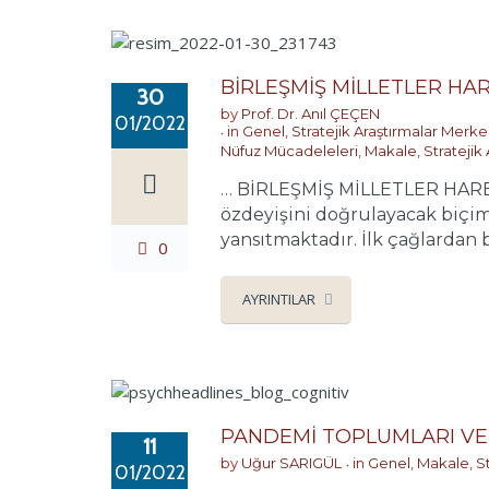
BİRLEŞMİŞ MİLLETLER HA
30
by
Prof. Dr. Anıl ÇEÇEN
01/2022
in
Genel
,
Stratejik Araştırmalar Merke
Nüfuz Mücadeleleri
,
Makale
,
Stratejik
… BİRLEŞMİŞ MİLLETLER HAREKE
özdeyişini doğrulayacak biçim
yansıtmaktadır. İlk çağlardan
0
AYRINTILAR
PANDEMİ TOPLUMLARI VE 
11
by
Uğur SARIGÜL
in
Genel
,
Makale
,
S
01/2022