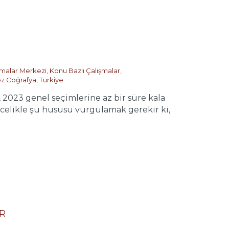
ırmalar Merkezi
,
Konu Bazlı Çalışmalar
,
z Coğrafya
,
Türkiye
023 genel seçimlerine az bir süre kala
ncelikle şu hususu vurgulamak gerekir ki,
İR