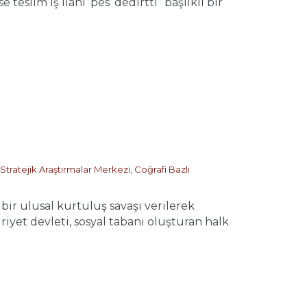
slim iş ilanı ‘pes’ dedirtti” başlıklı bir
Stratejik Araştırmalar Merkezi
,
Coğrafi Bazlı
r ulusal kurtuluş savaşı verilerek
et devleti, sosyal tabanı oluşturan halk