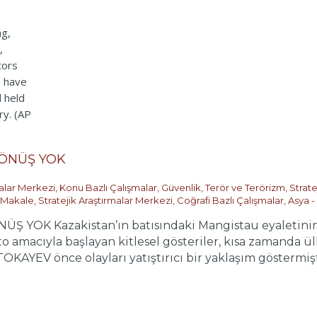
DÖNÜŞ YOK
malar Merkezi
,
Konu Bazlı Çalışmalar
,
Güvenlik, Terör ve Terörizm
,
Strate
Makale
,
Stratejik Araştırmalar Merkezi
,
Coğrafi Bazlı Çalışmalar
,
Asya - 
 YOK Kazakistan’ın batısındaki Mangistau eyaletinin
sto amacıyla başlayan kitlesel gösteriler, kısa zamanda ü
KAYEV önce olayları yatıştırıcı bir yaklaşım göstermişt