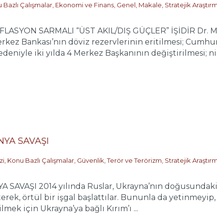
 Bazlı Çalışmalar
,
Ekonomi ve Finans
,
Genel
,
Makale
,
Stratejik Araştır
LASYON SARMALI “ÜST AKIL/DIŞ GÜÇLER” İŞİDİR Dr. Me
kez Bankası’nın döviz rezervlerinin eritilmesi; Cumhur
edeniyle iki yılda 4 Merkez Başkanının değiştirilmesi; n
YA SAVAŞI
zi
,
Konu Bazlı Çalışmalar
,
Güvenlik, Terör ve Terörizm
,
Stratejik Araştır
AŞI 2014 yılında Ruslar, Ukrayna’nın doğusundaki Rus a
terek, örtül bir işgal başlattılar. Bununla da yetinmeyi
lmek için Ukrayna’ya bağlı Kırım’ı ...