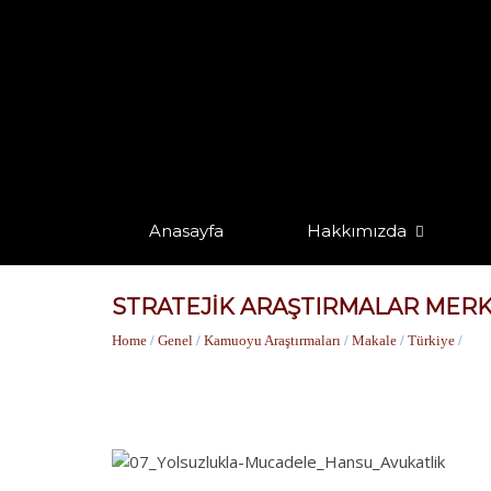
Anasayfa
Hakkımızda
STRATEJIK ARAŞTIRMALAR MERK
Home
/
Genel
/
Kamuoyu Araştırmaları
/
Makale
/
Türkiye
/