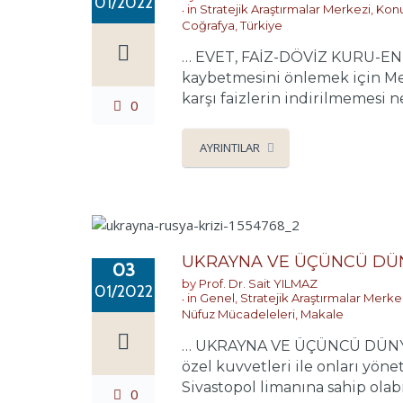
01/2022
in
Stratejik Araştırmalar Merkezi
,
Konu
Coğrafya
,
Türkiye
… EVET, FAİZ-DÖVİZ KURU-ENF
kaybetmesini önlemek için Mer
karşı faizlerin indirilmemesi n
0
AYRINTILAR
UKRAYNA VE ÜÇÜNCÜ DÜN
03
by
Prof. Dr. Sait YILMAZ
01/2022
in
Genel
,
Stratejik Araştırmalar Merke
Nüfuz Mücadeleleri
,
Makale
… UKRAYNA VE ÜÇÜNCÜ DÜNYA SAV
özel kuvvetleri ile onları yöne
Sivastopol limanına sahip olabi
0