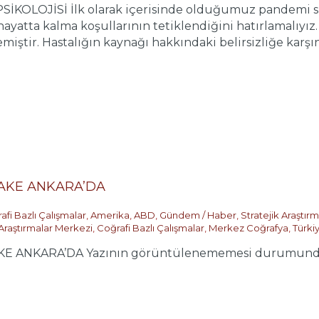
OLOJİSİ İlk olarak içerisinde olduğumuz pandemi süre
yatta kalma koşullarının tetiklendiğini hatırlamalıyız.
miştir. Hastalığın kaynağı hakkındaki belirsizliğe karşın k
LAKE ANKARA’DA
afi Bazlı Çalışmalar
,
Amerika
,
ABD
,
Gündem / Haber
,
Stratejik Araştır
 Araştırmalar Merkezi
,
Coğrafi Bazlı Çalışmalar
,
Merkez Coğrafya
,
Türki
E ANKARA’DA Yazının görüntülenememesi durumunda lü