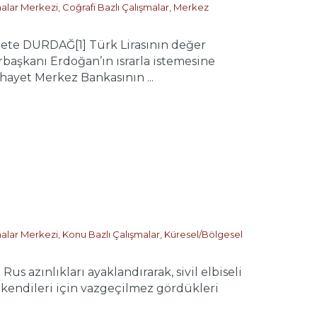
malar Merkezi
,
Coğrafi Bazlı Çalışmalar
,
Merkez
te DURDAĞ[1] Türk Lirasının değer
başkanı Erdoğan’ın ısrarla istemesine
ihayet Merkez Bankasının ...
malar Merkezi
,
Konu Bazlı Çalışmalar
,
Küresel/Bölgesel
zınlıkları ayaklandırarak, sivil elbiseli
p, kendileri için vazgeçilmez gördükleri