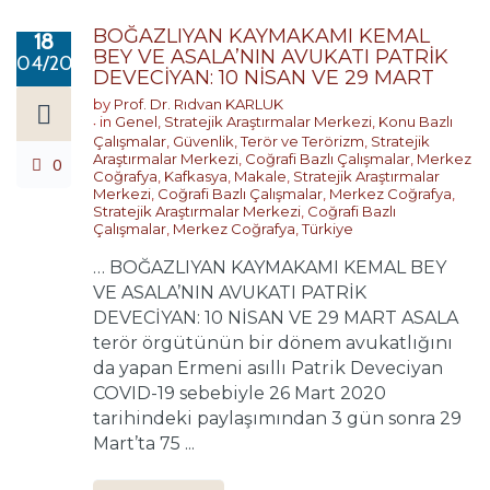
BOĞAZLIYAN KAYMAKAMI KEMAL
18
BEY VE ASALA’NIN AVUKATI PATRİK
04/2020
DEVECİYAN: 10 NİSAN VE 29 MART
by
Prof. Dr. Rıdvan KARLUK
in
Genel
,
Stratejik Araştırmalar Merkezi
,
Konu Bazlı
Çalışmalar
,
Güvenlik, Terör ve Terörizm
,
Stratejik
Araştırmalar Merkezi
,
Coğrafi Bazlı Çalışmalar
,
Merkez
0
Coğrafya
,
Kafkasya
,
Makale
,
Stratejik Araştırmalar
Merkezi
,
Coğrafi Bazlı Çalışmalar
,
Merkez Coğrafya
,
Stratejik Araştırmalar Merkezi
,
Coğrafi Bazlı
Çalışmalar
,
Merkez Coğrafya
,
Türkiye
… BOĞAZLIYAN KAYMAKAMI KEMAL BEY
VE ASALA’NIN AVUKATI PATRİK
DEVECİYAN: 10 NİSAN VE 29 MART ASALA
terör örgütünün bir dönem avukatlığını
da yapan Ermeni asıllı Patrik Deveciyan
COVID-19 sebebiyle 26 Mart 2020
tarihindeki paylaşımından 3 gün sonra 29
Mart’ta 75 ...