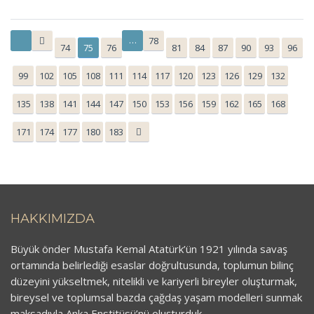
…
78
74
75
76
81
84
87
90
93
96
99
102
105
108
111
114
117
120
123
126
129
132
135
138
141
144
147
150
153
156
159
162
165
168
171
174
177
180
183
HAKKIMIZDA
Büyük önder Mustafa Kemal Atatürk’ün 1921 yılında savaş
ortamında belirlediği esaslar doğrultusunda, toplumun bilinç
düzeyini yükseltmek, nitelikli ve kariyerli bireyler oluşturmak,
bireysel ve toplumsal bazda çağdaş yaşam modelleri sunmak
maksadıyla Anka Enstitüsü’nü oluşturduk.