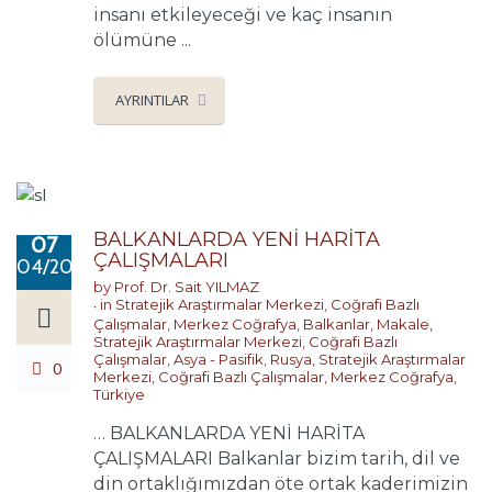
insanı etkileyeceği ve kaç insanın
ölümüne ...
AYRINTILAR
BALKANLARDA YENİ HARİTA
07
ÇALIŞMALARI
04/2020
by
Prof. Dr. Sait YILMAZ
in
Stratejik Araştırmalar Merkezi
,
Coğrafi Bazlı
Çalışmalar
,
Merkez Coğrafya
,
Balkanlar
,
Makale
,
Stratejik Araştırmalar Merkezi
,
Coğrafi Bazlı
Çalışmalar
,
Asya - Pasifik
,
Rusya
,
Stratejik Araştırmalar
0
Merkezi
,
Coğrafi Bazlı Çalışmalar
,
Merkez Coğrafya
,
Türkiye
… BALKANLARDA YENİ HARİTA
ÇALIŞMALARI Balkanlar bizim tarih, dil ve
din ortaklığımızdan öte ortak kaderimizin