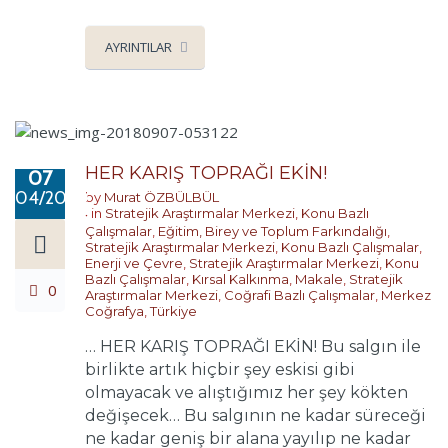
AYRINTILAR
HER KARIŞ TOPRAĞI EKİN!
07
04/2020
by
Murat ÖZBÜLBÜL
in
Stratejik Araştırmalar Merkezi
,
Konu Bazlı
Çalışmalar
,
Eğitim, Birey ve Toplum Farkındalığı
,
Stratejik Araştırmalar Merkezi
,
Konu Bazlı Çalışmalar
,
Enerji ve Çevre
,
Stratejik Araştırmalar Merkezi
,
Konu
Bazlı Çalışmalar
,
Kırsal Kalkınma
,
Makale
,
Stratejik
0
Araştırmalar Merkezi
,
Coğrafi Bazlı Çalışmalar
,
Merkez
Coğrafya
,
Türkiye
… HER KARIŞ TOPRAĞI EKİN! Bu salgın ile
birlikte artık hiçbir şey eskisi gibi
olmayacak ve alıştığımız her şey kökten
değişecek… Bu salgının ne kadar süreceği
ne kadar geniş bir alana yayılıp ne kadar