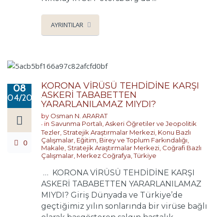
AYRINTILAR
KORONA VİRÜSÜ TEHDİDİNE KARŞI
08
ASKERİ TABABETTEN
04/2020
YARARLANILAMAZ MIYDI?
by
Osman N. ARARAT
in
Savunma Portalı
,
Askeri Öğretiler ve Jeopolitik
Tezler
,
Stratejik Araştırmalar Merkezi
,
Konu Bazlı
Çalışmalar
,
Eğitim, Birey ve Toplum Farkındalığı
,
0
Makale
,
Stratejik Araştırmalar Merkezi
,
Coğrafi Bazlı
Çalışmalar
,
Merkez Coğrafya
,
Türkiye
… KORONA VİRÜSÜ TEHDİDİNE KARŞI
ASKERİ TABABETTEN YARARLANILAMAZ
MIYDI? Giriş Dünyada ve Türkiye’de
geçtiğimiz yılın sonlarında bir virüse bağlı