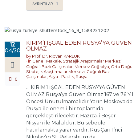
AYRINTILAR
KIRIM’I İŞGAL EDEN RUSYA’YA GÜVEN
12
OLMAZ
04/2020
by
Prof. Dr. Rıdvan KARLUK
in
Genel
,
Makale
,
Stratejik Araştırmalar Merkezi
,
Coğrafi Bazlı Çalışmalar
,
Merkez Coğrafya
,
Orta Doğu
,
Stratejik Araştırmalar Merkezi
,
Coğrafi Bazlı
Çalışmalar
,
Asya - Pasifik
,
Rusya
0
… KIRIM’I İŞGAL EDEN RUSYA’YA GÜVEN
OLMAZ Rusya’ya Güven Olmaz 167 ve 76 Yıl
Öncesi Unutulmamalıdır Yarın Moskova’da
Rusya ile önemli bir toplantıda
gerçekleştirilecektir. Hazıza-i Beşer
Nisyan ile Maluldür. Bu sebeple
hatırlamakta yarar vardır. Rus Çarı 1’nci
Nikolay’ın St. Petersburg’da ...