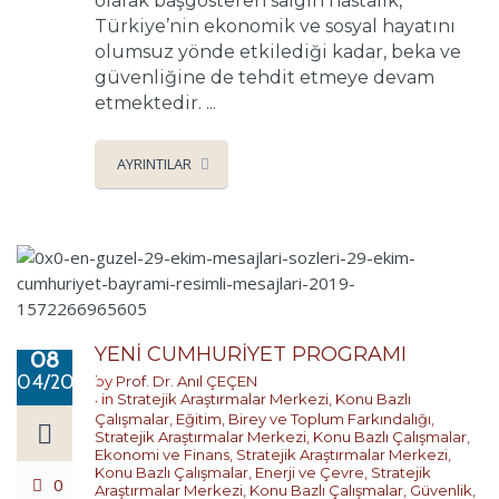
olarak başgösteren salgın hastalık,
Türkiye’nin ekonomik ve sosyal hayatını
olumsuz yönde etkilediği kadar, beka ve
güvenliğine de tehdit etmeye devam
etmektedir. ...
AYRINTILAR
YENİ CUMHURİYET PROGRAMI
08
04/2020
by
Prof. Dr. Anıl ÇEÇEN
in
Stratejik Araştırmalar Merkezi
,
Konu Bazlı
Çalışmalar
,
Eğitim, Birey ve Toplum Farkındalığı
,
Stratejik Araştırmalar Merkezi
,
Konu Bazlı Çalışmalar
,
Ekonomi ve Finans
,
Stratejik Araştırmalar Merkezi
,
Konu Bazlı Çalışmalar
,
Enerji ve Çevre
,
Stratejik
0
Araştırmalar Merkezi
,
Konu Bazlı Çalışmalar
,
Güvenlik,