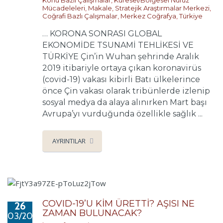
Mücadeleleri
,
Makale
,
Stratejik Araştırmalar Merkezi
,
Coğrafi Bazlı Çalışmalar
,
Merkez Coğrafya
,
Türkiye
… KORONA SONRASI GLOBAL
EKONOMİDE TSUNAMİ TEHLİKESİ VE
TÜRKİYE Çin’in Wuhan şehrinde Aralık
2019 itibariyle ortaya çıkan koronavirüs
(covid-19) vakası kibirli Batı ülkelerince
önce Çin vakası olarak tribünlerde izlenip
sosyal medya da alaya alınırken Mart başı
Avrupa’yı vurduğunda özellikle sağlık ...
AYRINTILAR
COVID-19’U KİM ÜRETTİ? AŞISI NE
26
ZAMAN BULUNACAK?
03/2020