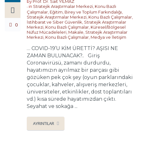
by
Prof. Dr. Sait YILMAZ
in
Stratejik Araştırmalar Merkezi
,
Konu Bazlı
Çalışmalar
,
Eğitim, Birey ve Toplum Farkındalığı
,
Stratejik Araştırmalar Merkezi
,
Konu Bazlı Çalışmalar
,
İstihbarat ve Siber Güvenlik
,
Stratejik Araştırmalar
0
Merkezi
,
Konu Bazlı Çalışmalar
,
Küresel/Bölgesel
Nüfuz Mücadeleleri
,
Makale
,
Stratejik Araştırmalar
Merkezi
,
Konu Bazlı Çalışmalar
,
Medya ve İletişim
… COVID-19’U KİM ÜRETTİ? AŞISI NE
ZAMAN BULUNACAK?.. Giriş
Coronavirüsü, zamanı durdurdu,
hayatımızın ayrılmaz bir parçası gibi
gözüken pek çok şey (oyun parklarındaki
çocuklar, kahveler, alışveriş merkezleri,
üniversiteler, etkinlikler, dost toplantıları
vd.) kısa sürede hayatımızdan çıktı.
Seyahat ve sokağa ...
AYRINTILAR