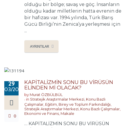
olduğu bir bölge; savaş ve göç. İnsanların
olduğu kadar milletlerin hatta evrenin de
bir hafızası var. 1994 yılında, Türk Barış
Gücü Birliği’nin Zenica’ya yerleşmesi için
...
AYRINTILAR
KAPİTALİZMİN SONU BU VİRÜSÜN
29
ELİNDEN Mİ OLACAK?
03/2020
by
Murat ÖZBÜLBÜL
in
Stratejik Araştırmalar Merkezi
,
Konu Bazlı
Çalışmalar
,
Eğitim, Birey ve Toplum Farkındalığı
,
Stratejik Araştırmalar Merkezi
,
Konu Bazlı Çalışmalar
,
Ekonomi ve Finans
,
Makale
0
… KAPİTALİZMİN SONU BU VİRÜSÜN