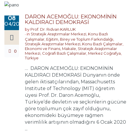
DARON ACEMOĞLU: EKONOMİNİN
08
KALDIRACI DEMOKRASİ
04/2020
by
Prof. Dr. Rıdvan KARLUK
in
Stratejik Araştırmalar Merkezi
,
Konu Bazlı
Çalışmalar
,
Eğitim, Birey ve Toplum Farkındalığı
,
Stratejik Araştırmalar Merkezi
,
Konu Bazlı Çalışmalar
,
Ekonomi ve Finans
,
Makale
,
Stratejik Araştırmalar
0
Merkezi
,
Coğrafi Bazlı Çalışmalar
,
Merkez Coğrafya
,
Türkiye
… DARON ACEMOĞLU: EKONOMİNİN
KALDIRACI DEMOKRASİ Dünyanın önde
gelen iktisatçılarından, Massachusetts
Institute of Technology (MIT) öğretim
üyesi Prof. Dr. Daron Acemoğlu,
Türkiye’de devletin ve seçkinlerin gücüne
göre toplumun çok zayıf olduğunu,
ekonomideki büyümeye rağmen
verimlilik artışının olmadığını 6 Ocak 2020
...