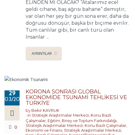
ELİNDEN Mİ OLACAK? “Atalarımız ecel
geldi cihane, baş ağrısı bahane” demiştir,
var olan her şey bir gün sona erer, daha da
doğrusu dönüşür, başka bir biçime evrilir.
Tüm canlılar gibi, bir canlı türü olan
İnsanlar ...
AYRINTILAR
KORONA SONRASI GLOBAL
29
EKONOMİDE TSUNAMİ TEHLİKESİ VE
03/2020
TÜRKİYE
by
Bekir KAVRUK
in
Stratejik Araştırmalar Merkezi
,
Konu Bazlı
Çalışmalar
,
Eğitim, Birey ve Toplum Farkındalığı
,
Stratejik Araştırmalar Merkezi
,
Konu Bazlı Çalışmalar
,
0
Ekonomi ve Finans
,
Stratejik Araştırmalar Merkezi
,
Konu Bazlı Çalışmalar
,
Küresel/Bölgesel Nüfuz