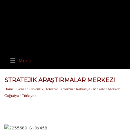
Menu
STRATEJIK ARAŞTIRMALAR MERKEZI
Home
/
Genel
/
Güvenlik, Terör ve Terörizm
/
Kafkasya
/
Makale
/
Merkez
Coğrafya
/
Türkiye
/