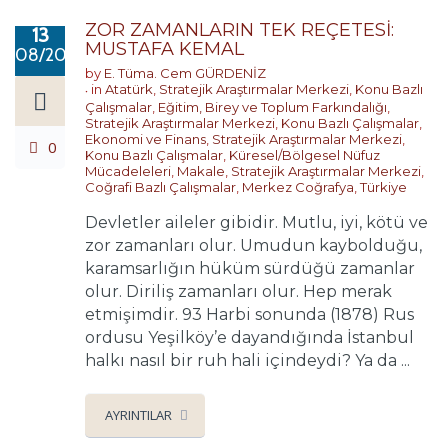
ZOR ZAMANLARIN TEK REÇETESİ:
13
MUSTAFA KEMAL
08/2018
by
E. Tüma. Cem GÜRDENİZ
in
Atatürk
,
Stratejik Araştırmalar Merkezi
,
Konu Bazlı
Çalışmalar
,
Eğitim, Birey ve Toplum Farkındalığı
,
Stratejik Araştırmalar Merkezi
,
Konu Bazlı Çalışmalar
,
Ekonomi ve Finans
,
Stratejik Araştırmalar Merkezi
,
0
Konu Bazlı Çalışmalar
,
Küresel/Bölgesel Nüfuz
Mücadeleleri
,
Makale
,
Stratejik Araştırmalar Merkezi
,
Coğrafi Bazlı Çalışmalar
,
Merkez Coğrafya
,
Türkiye
Devletler aileler gibidir. Mutlu, iyi, kötü ve
zor zamanları olur. Umudun kaybolduğu,
karamsarlığın hüküm sürdüğü zamanlar
olur. Diriliş zamanları olur. Hep merak
etmişimdir. 93 Harbi sonunda (1878) Rus
ordusu Yeşilköy’e dayandığında İstanbul
halkı nasıl bir ruh hali içindeydi? Ya da ...
AYRINTILAR