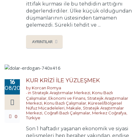
ittifak kurması ile bu tehdidin arttığını
değerlendirdiler. Ülke küçük olduğundan
düşmanlarının üstesinden tamamen
gelemezdi. Sürekli tehdit ve ...
AYRINTILAR
KUR KRİZİ İLE YÜZLEŞMEK
16
08/2018
by
Korcan Romya
in
Stratejik Araştırmalar Merkezi
,
Konu Bazlı
Çalışmalar
,
Ekonomi ve Finans
,
Stratejik Araştırmalar
Merkezi
,
Konu Bazlı Çalışmalar
,
Küresel/Bölgesel
Nüfuz Mücadeleleri
,
Makale
,
Stratejik Araştırmalar
Merkezi
,
Coğrafi Bazlı Çalışmalar
,
Merkez Coğrafya
,
0
Türkiye
Son 1 haftadır yaşanan ekonomik ve siyasi
gelişmeleri hep beraber yakından, endişe