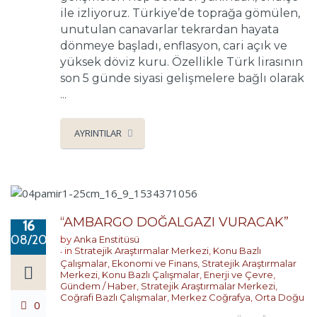
ile izliyoruz. Türkiye’de toprağa gömülen,
unutulan canavarlar tekrardan hayata
dönmeye başladı, enflasyon, cari açık ve
yüksek döviz kuru. Özellikle Türk lirasının
son 5 günde siyasi gelişmelere bağlı olarak
...
AYRINTILAR
“AMBARGO DOĞALGAZI VURACAK”
16
08/2018
by
Anka Enstitüsü
in
Stratejik Araştırmalar Merkezi
,
Konu Bazlı
Çalışmalar
,
Ekonomi ve Finans
,
Stratejik Araştırmalar
Merkezi
,
Konu Bazlı Çalışmalar
,
Enerji ve Çevre
,
Gündem / Haber
,
Stratejik Araştırmalar Merkezi
,
Coğrafi Bazlı Çalışmalar
,
Merkez Coğrafya
,
Orta Doğu
0