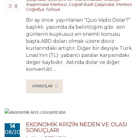
Araştırmalar Merkezi
,
Coğrafi Bazlı Çalışmalar
,
Merkez
0
Coğrafya
,
Türkiye
Bir ay önce yayınlanan “Quo Vadis Dolar?”
başlıklı yazımda da belirttiğim gibi son
günlerin kuşkusuz en önemli konusu
başta ABD doları olmak üzere döviz
kurlarındaki artıştır. Diğer bir deyişle Türk
Lirası’nın (TL) yabancı paralar karşısındaki
değer kaybıdır. Aslında dolar ve diğer
konvertibl ...
AYRINTILAR
EKONOMİK KRİZİN NEDEN VE OLASI
14
SONUÇLARI
08/2018