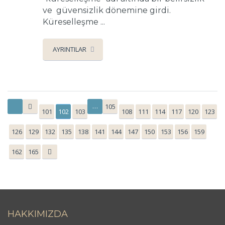
ve güvensizlik dönemine girdi.
Küreselleşme ...
AYRINTILAR
…
105
101
102
103
108
111
114
117
120
123
126
129
132
135
138
141
144
147
150
153
156
159
162
165
HAKKIMIZDA