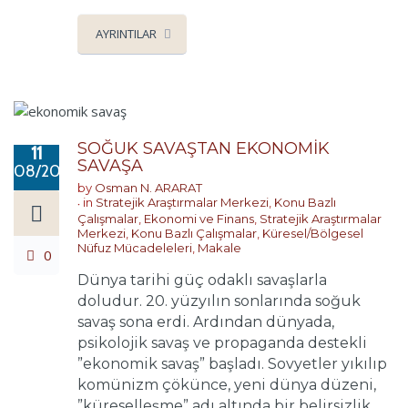
AYRINTILAR
SOĞUK SAVAŞTAN EKONOMİK
11
SAVAŞA
08/2018
by
Osman N. ARARAT
in
Stratejik Araştırmalar Merkezi
,
Konu Bazlı
Çalışmalar
,
Ekonomi ve Finans
,
Stratejik Araştırmalar
Merkezi
,
Konu Bazlı Çalışmalar
,
Küresel/Bölgesel
Nüfuz Mücadeleleri
,
Makale
0
Dünya tarihi güç odaklı savaşlarla
doludur. 20. yüzyılın sonlarında soğuk
savaş sona erdi. Ardından dünyada,
psikolojik savaş ve propaganda destekli
”ekonomik savaş” başladı. Sovyetler yıkılıp
komünizm çökünce, yeni dünya düzeni,
”küreselleşme” adı altında bir belirsizlik