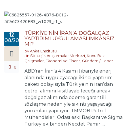
TÜRKİYE’NİN İRAN’A DOĞALGAZ
12
YAPTIRIMI UYGULAMASI İMKÂNSIZ
08/2018
MI?
by
Anka Enstitüsü
in
Stratejik Araştırmalar Merkezi
,
Konu Bazlı
Çalışmalar
,
Ekonomi ve Finans
,
Gündem / Haber
0
ABD’nin İran’a 4 Kasım itibariyle enerji
alanında uygulayacağı ikinci yaptırım
paketi dolayısıyla Türkiye’nin İran’dan
petrol alımını kısıtlayabileceği ancak
doğalgaz alımında ödeme garantili
sözleşme nedeniyle sıkıntı yaşayacağı
yorumları yapılıyor. TMMOB Petrol
Mühendisleri Odası eski Başkanı ve Sigma
Turkey ekibinden Necdet Pamir, ...