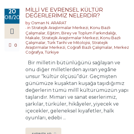
MİLLİ VE EVRENSEL KÜLTÜR
20
DEĞERLERİMİZ NELERDİR?
08/2018
by
Osman N. ARARAT
in
Stratejik Araştırmalar Merkezi
,
Konu Bazlı
Çalışmalar
,
Eğitim, Birey ve Toplum Farkındalığı
,
Makale
,
Stratejik Araştırmalar Merkezi
,
Konu Bazlı
Çalışmalar
,
Türk Tarihi ve Mitolojisi
,
Stratejik
0
Araştırmalar Merkezi
,
Coğrafi Bazlı Çalışmalar
,
Merkez
Coğrafya
,
Türkiye
Bir milletin bütünlüğünü sağlayan ve
onu diğer milletlerden ayıran yegâne
unsur ‘‘kültür ölçüsü’’dür. Geçmişten
günümüze kuşaktan kuşağa taşıdığımız
değerlerin tümü millî kültürümüzün yapı
taşlarıdır. Mimari ve sanat eserlerimiz,
şarkılar, türküler, hikâyeler, yiyecek ve
içecekler, geleneksel kıyafetler, halk
oyunları, edebi ...