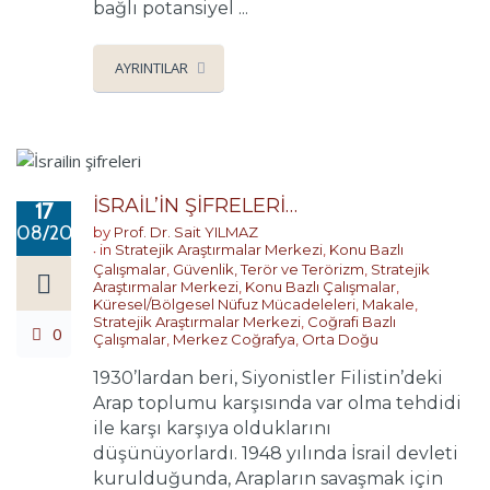
bağlı potansiyel ...
AYRINTILAR
İSRAİL’İN ŞİFRELERİ…
17
08/2018
by
Prof. Dr. Sait YILMAZ
in
Stratejik Araştırmalar Merkezi
,
Konu Bazlı
Çalışmalar
,
Güvenlik, Terör ve Terörizm
,
Stratejik
Araştırmalar Merkezi
,
Konu Bazlı Çalışmalar
,
Küresel/Bölgesel Nüfuz Mücadeleleri
,
Makale
,
Stratejik Araştırmalar Merkezi
,
Coğrafi Bazlı
0
Çalışmalar
,
Merkez Coğrafya
,
Orta Doğu
1930’lardan beri, Siyonistler Filistin’deki
Arap toplumu karşısında var olma tehdidi
ile karşı karşıya olduklarını
düşünüyorlardı. 1948 yılında İsrail devleti
kurulduğunda, Arapların savaşmak için