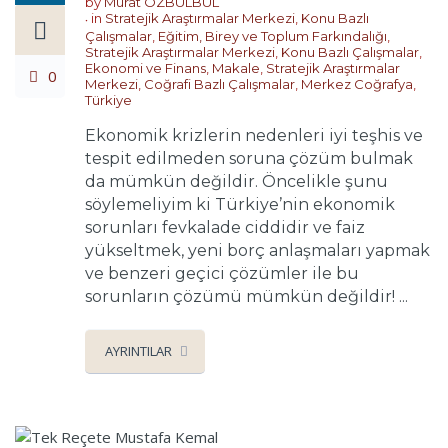
by
Murat ÖZBÜLBÜL
in
Stratejik Araştırmalar Merkezi
,
Konu Bazlı
Çalışmalar
,
Eğitim, Birey ve Toplum Farkındalığı
,
Stratejik Araştırmalar Merkezi
,
Konu Bazlı Çalışmalar
,
Ekonomi ve Finans
,
Makale
,
Stratejik Araştırmalar
0
Merkezi
,
Coğrafi Bazlı Çalışmalar
,
Merkez Coğrafya
,
Türkiye
Ekonomik krizlerin nedenleri iyi teşhis ve
tespit edilmeden soruna çözüm bulmak
da mümkün değildir. Öncelikle şunu
söylemeliyim ki Türkiye’nin ekonomik
sorunları fevkalade ciddidir ve faiz
yükseltmek, yeni borç anlaşmaları yapmak
ve benzeri geçici çözümler ile bu
sorunların çözümü mümkün değildir! ...
AYRINTILAR