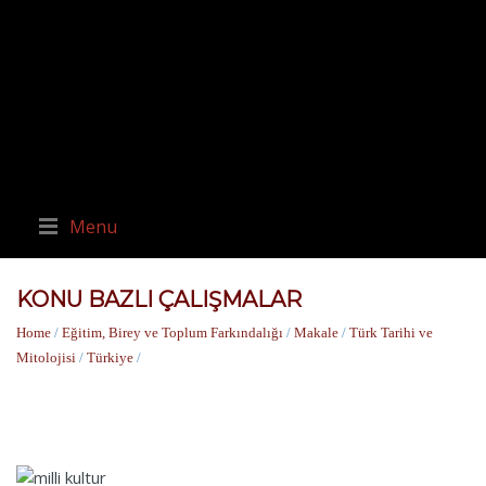
Menu
KONU BAZLI ÇALIŞMALAR
Home
/
Eğitim, Birey ve Toplum Farkındalığı
/
Makale
/
Türk Tarihi ve
Mitolojisi
/
Türkiye
/