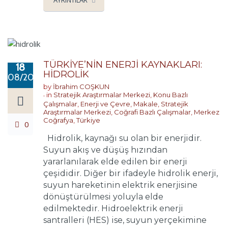
AYRINTILAR
TÜRKİYE’NİN ENERJİ KAYNAKLARI:
18
HİDROLİK
08/2018
by
İbrahim COŞKUN
in
Stratejik Araştırmalar Merkezi
,
Konu Bazlı
Çalışmalar
,
Enerji ve Çevre
,
Makale
,
Stratejik
Araştırmalar Merkezi
,
Coğrafi Bazlı Çalışmalar
,
Merkez
Coğrafya
,
Türkiye
0
Hidrolik, kaynağı su olan bir enerjidir.
Suyun akış ve düşüş hızından
yararlanılarak elde edilen bir enerji
çeşididir. Diğer bir ifadeyle hidrolik enerji,
suyun hareketinin elektrik enerjisine
dönüştürülmesi yoluyla elde
edilmektedir. Hidroelektrik enerji
santralleri (HES) ise, suyun yerçekimine