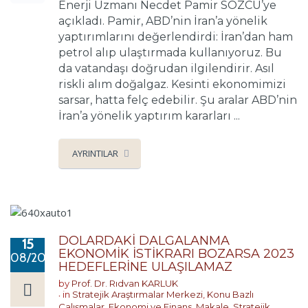
Enerji Uzmanı Necdet Pamir SÖZCÜ’ye
açıkladı. Pamir, ABD’nin İran’a yönelik
yaptırımlarını değerlendirdi: İran’dan ham
petrol alıp ulaştırmada kullanıyoruz. Bu
da vatandaşı doğrudan ilgilendirir. Asıl
riskli alım doğalgaz. Kesinti ekonomimizi
sarsar, hatta felç edebilir. Şu aralar ABD’nin
İran’a yönelik yaptırım kararları ...
AYRINTILAR
DOLARDAKİ DALGALANMA
15
EKONOMİK İSTİKRARI BOZARSA 2023
08/2018
HEDEFLERİNE ULAŞILAMAZ
by
Prof. Dr. Rıdvan KARLUK
in
Stratejik Araştırmalar Merkezi
,
Konu Bazlı
Çalışmalar
,
Ekonomi ve Finans
,
Makale
,
Stratejik