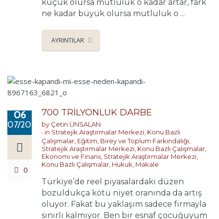
küçük olursa mutluluk o kadar artar, fark
ne kadar büyük olursa mutluluk o ...
AYRINTILAR
700 TRİLYONLUK DARBE
06
07/2017
by
Çetin ÜNSALAN
in
Stratejik Araştırmalar Merkezi
,
Konu Bazlı
Çalışmalar
,
Eğitim, Birey ve Toplum Farkındalığı
,
Stratejik Araştırmalar Merkezi
,
Konu Bazlı Çalışmalar
,
Ekonomi ve Finans
,
Stratejik Araştırmalar Merkezi
,
Konu Bazlı Çalışmalar
,
Hukuk
,
Makale
0
Türkiye’de reel piyasalardaki düzen
bozuldukça kötü niyet oranında da artış
oluyor. Fakat bu yaklaşım sadece firmayla
sınırlı kalmıyor. Ben bir esnaf çocuğuyum