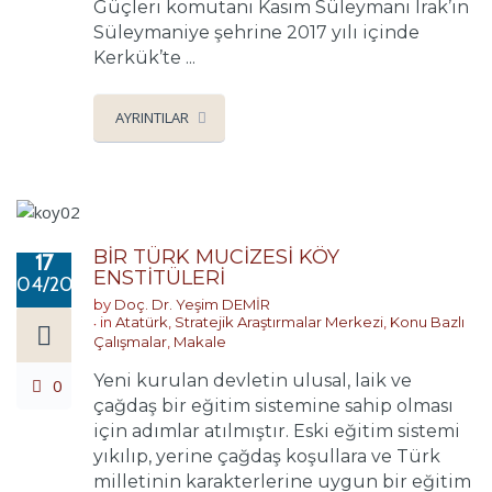
Güçleri komutanı Kasım Süleymani Irak’ın
Süleymaniye şehrine 2017 yılı içinde
Kerkük’te ...
AYRINTILAR
BİR TÜRK MUCİZESİ KÖY
17
ENSTİTÜLERİ
04/2017
by
Doç. Dr. Yeşim DEMİR
in
Atatürk
,
Stratejik Araştırmalar Merkezi
,
Konu Bazlı
Çalışmalar
,
Makale
Yeni kurulan devletin ulusal, laik ve
0
çağdaş bir eğitim sistemine sahip olması
için adımlar atılmıştır. Eski eğitim sistemi
yıkılıp, yerine çağdaş koşullara ve Türk
milletinin karakterlerine uygun bir eğitim