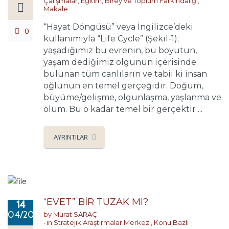
Çalışmalar
,
Eğitim, Birey ve Toplum Farkındalığı
,
Makale
“Hayat Döngüsü” veya İngilizce’deki
0
kullanımıyla “Life Cycle” (Şekil-1);
yaşadığımız bu evrenin, bu boyutun,
yaşam dediğimiz olgunun içerisinde
bulunan tüm canlıların ve tabii ki insan
oğlunun en temel gerçeğidir. Doğum,
büyüme/gelişme, olgunlaşma, yaşlanma ve
ölüm. Bu o kadar temel bir gerçektir ...
AYRINTILAR
“EVET” BİR TUZAK MI?
14
04/2017
by
Murat SARAÇ
in
Stratejik Araştırmalar Merkezi
,
Konu Bazlı