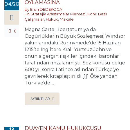
OYLAMASINA
04/2017
by
Ersin DEDEKOCA
in
Stratejik Araştırmalar Merkezi
,
Konu Bazlı
Çalışmalar
,
Hukuk
,
Makale
Magna Carta Libertatum ya da
0
Özgürlüklerin Büyük Sözleşmesi, Windsor
yakınlarındaki Runnymede’de 15 Haziran
1215’te İngiltere Kralı Yurtsuz John ve
onunla gergin ilişkiler içindeki baronlar
tarafından imzalanmıştı. Söz konusu belge
800 yıl sonra Latince aslından Türkçe’ye
çevrilerek kitaplaştırıldı.[1]1 Öte yandan
Türkiye’de ...
AYRINTILAR
DUAYEN KAMU HUKUKÇUSU
13