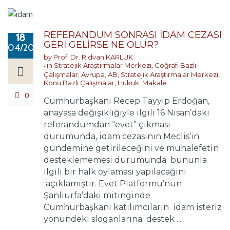
REFERANDUM SONRASI İDAM CEZASI
18
GERİ GELİRSE NE OLUR?
04/2017
by
Prof. Dr. Rıdvan KARLUK
in
Stratejik Araştırmalar Merkezi
,
Coğrafi Bazlı
Çalışmalar
,
Avrupa
,
AB
,
Stratejik Araştırmalar Merkezi
,
Konu Bazlı Çalışmalar
,
Hukuk
,
Makale
0
Cumhurbaşkanı Recep Tayyip Erdoğan,
anayasa değişikliğiyle ilgili 16 Nisan’daki
referandumdan “evet” çıkması
durumunda, idam cezasının Meclis’in
gündemine getirileceğini ve muhalefetin
desteklememesi durumunda bununla
ilgili bir halk oylaması yapılacağını
açıklamıştır. Evet Platformu’nun
Şanlıurfa’daki mitinginde
Cumhurbaşkanı katılımcıların idam isteriz
yönündeki sloganlarına destek ...