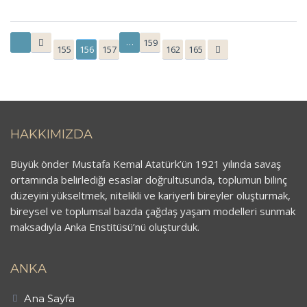
…
159
155
156
157
162
165
HAKKIMIZDA
Büyük önder Mustafa Kemal Atatürk’ün 1921 yılında savaş
ortamında belirlediği esaslar doğrultusunda, toplumun bilinç
düzeyini yükseltmek, nitelikli ve kariyerli bireyler oluşturmak,
bireysel ve toplumsal bazda çağdaş yaşam modelleri sunmak
maksadıyla Anka Enstitüsü’nü oluşturduk.
ANKA
Ana Sayfa