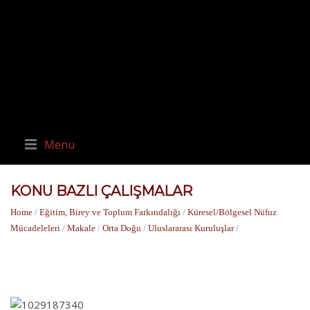
Menu
KONU BAZLI ÇALIŞMALAR
Home
/
Eğitim, Birey ve Toplum Farkındalığı
/
Küresel/Bölgesel Nüfuz
Mücadeleleri
/
Makale
/
Orta Doğu
/
Uluslararası Kuruluşlar
/