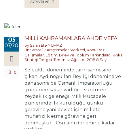
AYRINTILAR
MİLLİ KAHRAMANLARA AHDE VEFA
05
07/2018
by
Şahin Efe YILMAZ
in
Stratejik Araştırmalar Merkezi
,
Konu Bazlı
Çalışmalar
,
Eğitim, Birey ve Toplum Farkındalığı
,
Anka
Strateji Dergisi
,
Temmuz-Ağustos 2018 8.Sayı
Selçuklu döneminde tarih sahnesine
0
çıkan, Aydınoğulları Beyliği dönemine ve
daha sonra da Osmanlı İmparatorluğu
günlerine kadar varlığını sürdüren
zeybeklik geleneği, Milli Mücadele
günlerinde ilk kurulduğu günkü
görevine yani devlet için millete
muhafızlık etme görevine geri
dönmüştür… Osmanlı dönemine kadar