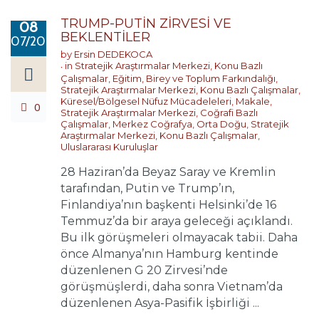
TRUMP-PUTİN ZİRVESİ VE
08
BEKLENTİLER
07/2018
by
Ersin DEDEKOCA
in
Stratejik Araştırmalar Merkezi
,
Konu Bazlı
Çalışmalar
,
Eğitim, Birey ve Toplum Farkındalığı
,
Stratejik Araştırmalar Merkezi
,
Konu Bazlı Çalışmalar
,
Küresel/Bölgesel Nüfuz Mücadeleleri
,
Makale
,
0
Stratejik Araştırmalar Merkezi
,
Coğrafi Bazlı
Çalışmalar
,
Merkez Coğrafya
,
Orta Doğu
,
Stratejik
Araştırmalar Merkezi
,
Konu Bazlı Çalışmalar
,
Uluslararası Kuruluşlar
28 Haziran’da Beyaz Saray ve Kremlin
tarafından, Putin ve Trump’ın,
Finlandiya’nın başkenti Helsinki’de 16
Temmuz’da bir araya geleceği açıklandı.
Bu ilk görüşmeleri olmayacak tabii. Daha
önce Almanya’nın Hamburg kentinde
düzenlenen G 20 Zirvesi’nde
görüşmüşlerdi, daha sonra Vietnam’da
düzenlenen Asya-Pasifik İşbirliği ...