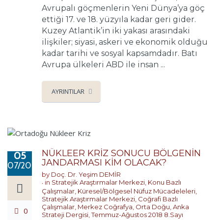
Avrupalı göçmenlerin Yeni Dünya’ya göç
ettiği 17. ve 18. yüzyıla kadar geri gider.
Kuzey Atlantik’in iki yakası arasındaki
ilişkiler; siyasi, askeri ve ekonomik olduğu
kadar tarihi ve sosyal kapsamdadır. Batı
Avrupa ülkeleri ABD ile insan ...
AYRINTILAR
NÜKLEER KRİZ SONUCU BÖLGENİN
05
JANDARMASI KİM OLACAK?
07/2018
by
Doç. Dr. Yeşim DEMİR
in
Stratejik Araştırmalar Merkezi
,
Konu Bazlı
Çalışmalar
,
Küresel/Bölgesel Nüfuz Mücadeleleri
,
Stratejik Araştırmalar Merkezi
,
Coğrafi Bazlı
Çalışmalar
,
Merkez Coğrafya
,
Orta Doğu
,
Anka
0
Strateji Dergisi
,
Temmuz-Ağustos 2018 8.Sayı