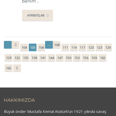
benim ...
AYRINTILAR
…
108
104
105
106
111
114
117
120
123
126
129
132
135
138
141
144
147
150
153
156
159
162
165
HAKKIMIZDA
Büyük önder Mustafa Kemal Atatürk’ün 1921 yılında savaş