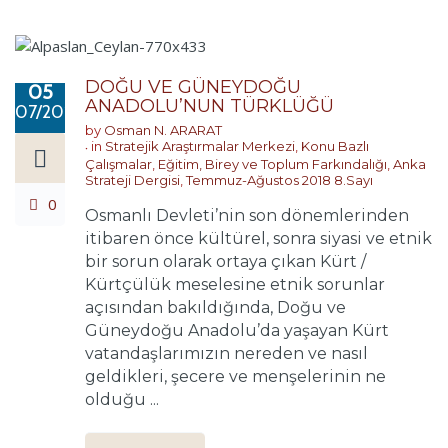
DOĞU VE GÜNEYDOĞU
05
ANADOLU’NUN TÜRKLÜĞÜ
07/2018
by
Osman N. ARARAT
in
Stratejik Araştırmalar Merkezi
,
Konu Bazlı
Çalışmalar
,
Eğitim, Birey ve Toplum Farkındalığı
,
Anka
Strateji Dergisi
,
Temmuz-Ağustos 2018 8.Sayı
0
Osmanlı Devleti’nin son dönemlerinden
itibaren önce kültürel, sonra siyasi ve etnik
bir sorun olarak ortaya çıkan Kürt /
Kürtçülük meselesine etnik sorunlar
açısından bakıldığında, Doğu ve
Güneydoğu Anadolu’da yaşayan Kürt
vatandaşlarımızın nereden ve nasıl
geldikleri, şecere ve menşelerinin ne
olduğu ...