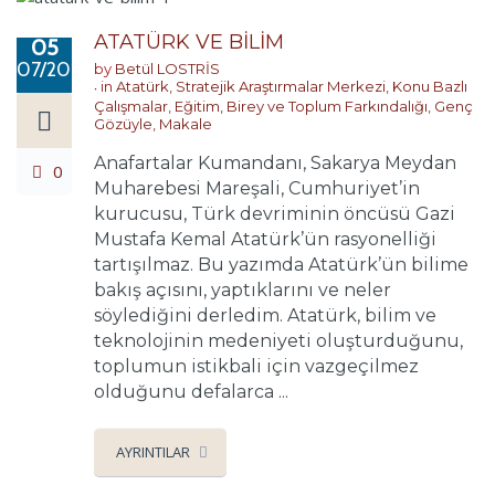
ATATÜRK VE BİLİM
05
07/2018
by
Betül LOSTRİS
in
Atatürk
,
Stratejik Araştırmalar Merkezi
,
Konu Bazlı
Çalışmalar
,
Eğitim, Birey ve Toplum Farkındalığı
,
Genç
Gözüyle
,
Makale
Anafartalar Kumandanı, Sakarya Meydan
0
Muharebesi Mareşali, Cumhuriyet’in
kurucusu, Türk devriminin öncüsü Gazi
Mustafa Kemal Atatürk’ün rasyonelliği
tartışılmaz. Bu yazımda Atatürk’ün bilime
bakış açısını, yaptıklarını ve neler
söylediğini derledim. Atatürk, bilim ve
teknolojinin medeniyeti oluşturduğunu,
toplumun istikbali için vazgeçilmez
olduğunu defalarca ...
AYRINTILAR