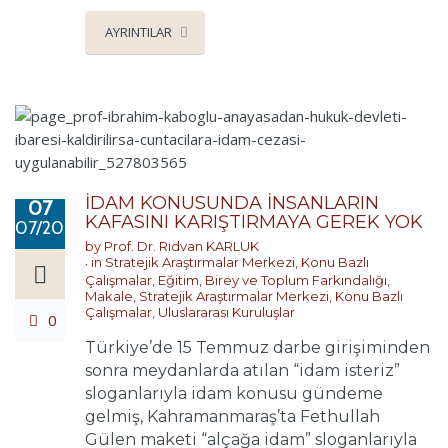
AYRINTILAR
İDAM KONUSUNDA İNSANLARIN
07
KAFASINI KARIŞTIRMAYA GEREK YOK
07/2018
by
Prof. Dr. Rıdvan KARLUK
in
Stratejik Araştırmalar Merkezi
,
Konu Bazlı
Çalışmalar
,
Eğitim, Birey ve Toplum Farkındalığı
,
Makale
,
Stratejik Araştırmalar Merkezi
,
Konu Bazlı
Çalışmalar
,
Uluslararası Kuruluşlar
0
Türkiye’de 15 Temmuz darbe girişiminden
sonra meydanlarda atılan “idam isteriz”
sloganlarıyla idam konusu gündeme
gelmiş, Kahramanmaraş’ta Fethullah
Gülen maketi “alçağa idam” sloganlarıyla