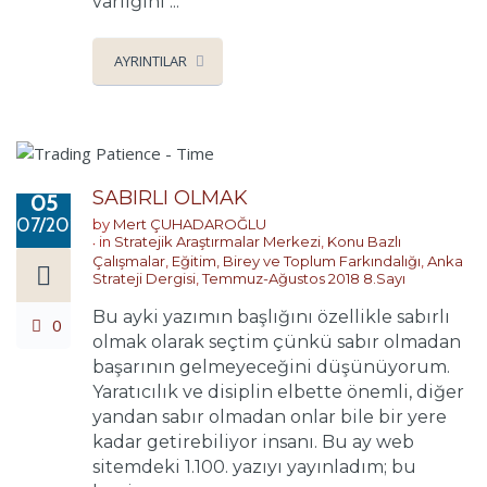
varlığını ...
AYRINTILAR
SABIRLI OLMAK
05
07/2018
by
Mert ÇUHADAROĞLU
in
Stratejik Araştırmalar Merkezi
,
Konu Bazlı
Çalışmalar
,
Eğitim, Birey ve Toplum Farkındalığı
,
Anka
Strateji Dergisi
,
Temmuz-Ağustos 2018 8.Sayı
Bu ayki yazımın başlığını özellikle sabırlı
0
olmak olarak seçtim çünkü sabır olmadan
başarının gelmeyeceğini düşünüyorum.
Yaratıcılık ve disiplin elbette önemli, diğer
yandan sabır olmadan onlar bile bir yere
kadar getirebiliyor insanı. Bu ay web
sitemdeki 1.100. yazıyı yayınladım; bu