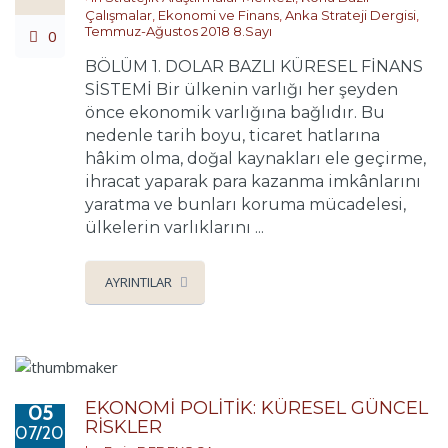
Çalışmalar
,
Ekonomi ve Finans
,
Anka Strateji Dergisi
,
Temmuz-Ağustos 2018 8.Sayı
0
BÖLÜM 1. DOLAR BAZLI KÜRESEL FİNANS
SİSTEMİ Bir ülkenin varlığı her şeyden
önce ekonomik varlığına bağlıdır. Bu
nedenle tarih boyu, ticaret hatlarına
hâkim olma, doğal kaynakları ele geçirme,
ihracat yaparak para kazanma imkânlarını
yaratma ve bunları koruma mücadelesi,
ülkelerin varlıklarını ...
AYRINTILAR
EKONOMİ POLİTİK: KÜRESEL GÜNCEL
05
RİSKLER
07/2018