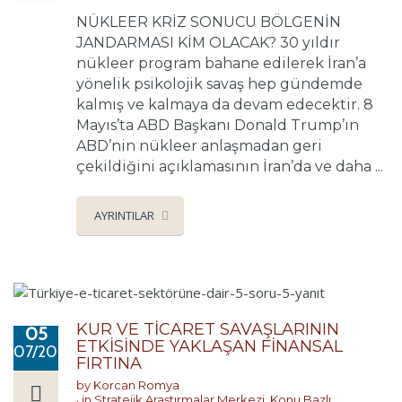
NÜKLEER KRİZ SONUCU BÖLGENİN
JANDARMASI KİM OLACAK? 30 yıldır
nükleer program bahane edilerek İran’a
yönelik psikolojik savaş hep gündemde
kalmış ve kalmaya da devam edecektir. 8
Mayıs’ta ABD Başkanı Donald Trump’ın
ABD’nin nükleer anlaşmadan geri
çekildiğini açıklamasının İran’da ve daha ...
AYRINTILAR
KUR VE TİCARET SAVAŞLARININ
05
ETKİSİNDE YAKLAŞAN FİNANSAL
07/2018
FIRTINA
by
Korcan Romya
in
Stratejik Araştırmalar Merkezi
,
Konu Bazlı