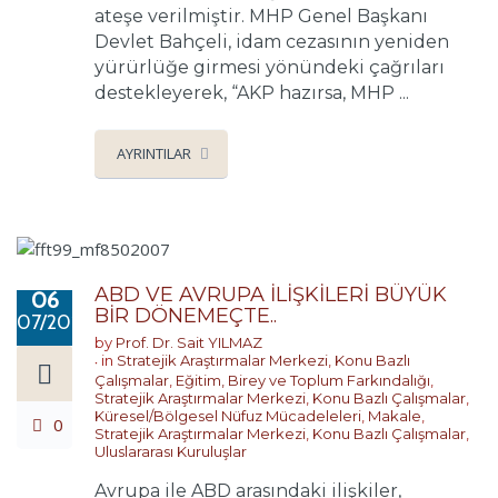
ateşe verilmiştir. MHP Genel Başkanı
Devlet Bahçeli, idam cezasının yeniden
yürürlüğe girmesi yönündeki çağrıları
destekleyerek, “AKP hazırsa, MHP ...
AYRINTILAR
ABD VE AVRUPA İLİŞKİLERİ BÜYÜK
06
BİR DÖNEMEÇTE..
07/2018
by
Prof. Dr. Sait YILMAZ
in
Stratejik Araştırmalar Merkezi
,
Konu Bazlı
Çalışmalar
,
Eğitim, Birey ve Toplum Farkındalığı
,
Stratejik Araştırmalar Merkezi
,
Konu Bazlı Çalışmalar
,
Küresel/Bölgesel Nüfuz Mücadeleleri
,
Makale
,
0
Stratejik Araştırmalar Merkezi
,
Konu Bazlı Çalışmalar
,
Uluslararası Kuruluşlar
Avrupa ile ABD arasındaki ilişkiler,