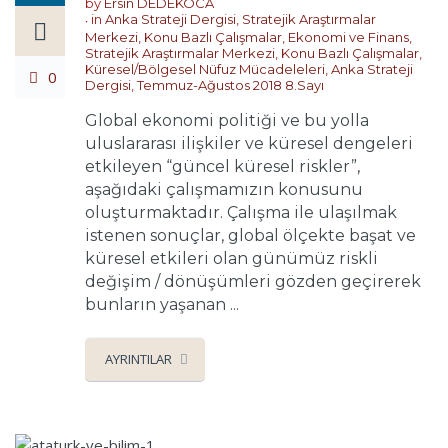
by
Ersin DEDEKOCA
in
Anka Strateji Dergisi
,
Stratejik Araştırmalar
Merkezi
,
Konu Bazlı Çalışmalar
,
Ekonomi ve Finans
,
Stratejik Araştırmalar Merkezi
,
Konu Bazlı Çalışmalar
,
Küresel/Bölgesel Nüfuz Mücadeleleri
,
Anka Strateji
0
Dergisi
,
Temmuz-Ağustos 2018 8.Sayı
Global ekonomi politiği ve bu yolla
uluslararası ilişkiler ve küresel dengeleri
etkileyen “güncel küresel riskler”,
aşağıdaki çalışmamızın konusunu
oluşturmaktadır. Çalışma ile ulaşılmak
istenen sonuçlar, global ölçekte başat ve
küresel etkileri olan günümüz riskli
değişim / dönüşümleri gözden geçirerek
bunların yaşanan ...
AYRINTILAR