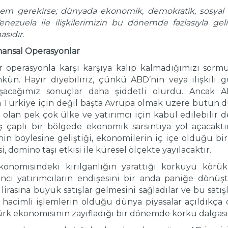
em gerekirse; dünyada ekonomik, demokratik, sosyal 
zuela ile ilişkilerimizin bu dönemde fazlasıyla gel
asıdır.
inansal Operasyonlar
ir operasyonla karşı karşıya kalıp kalmadığımızı so
. Hayır diyebiliriz, çünkü ABD’nin veya ilişkili güç
acağımız sonuçlar daha şiddetli olurdu. Ancak AB
 Türkiye için değil başta Avrupa olmak üzere bütün dü
lı olan pek çok ülke ve yatırımcı için kabul edilebilir 
iş çaplı bir bölgede ekonomik sarsıntıya yol açacak
nin böylesine geliştiği, ekonomilerin iç içe olduğu b
 domino taşı etkisi ile küresel ölçekte yayılacaktır.
ekonomisindeki kırılganlığın yarattığı korkuyu kö
ancı yatırımcıların endişesini bir anda paniğe dönüş
lirasına büyük satışlar gelmesini sağladılar ve bu satı
acimli işlemlerin olduğu dünya piyasalar açıldıkça ol
ı Türk ekonomisinin zayıfladığı bir dönemde korku dalgası