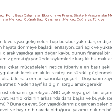
ezi
,
Konu Bazlı Çalışmalar
,
Ekonomi ve Finans
,
Stratejik Araştırmalar M
ırmalar Merkezi
,
Coğrafi Bazlı Çalışmalar
,
Merkez Coğrafya
,
Türkiye
ik ve siyasi gelişmeleri hep beraber yakından, endişe 
hayata dönmeye başladı, enflasyon, cari açık ve yüksek
ı olarak yaşadığı aşırı değer kaybı, bunun finansal bi
mamız gerektiği yönünde söylemlerle karşılık bulmaktad
r arası çıkar mücadeleleri netice itibariyle en basit ş
gulanabilecek en akılcı strateji ise sürekli güçlenmek 
bir olsa bile hala orman kanunları geçerli. Düşmanın zayı
 etmez. Neden zayıf kaldığını sorgulamak gerekir.
rüst olmamız gerekiyor. ABD açık veya gizli bir biçim
vet. Rahip krizinin arkasında daha başka ve büyük sor
 Buna da evet. Son yaşadıklarımız dışardan gelen bir 
evet ve hayırın bir arada olduğunu yazımızın ikinci 