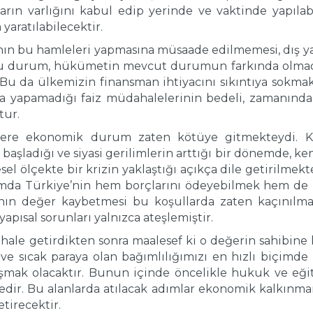
rın varlığını kabul edip yerinde ve vaktinde yapılabi
yaratılabilecektir.
ın bu hamleleri yapmasına müsaade edilmemesi, dış yat
u durum, hükümetin mevcut durumun farkında olmadığ
 Bu da ülkemizin finansman ihtiyacını sıkıntıya sokmakt
 yapamadığı faiz müdahalelerinin bedeli, zamanında 
tur.
üzere ekonomik durum zaten kötüye gitmekteydi. Kür
ın başladığı ve siyasi gerilimlerin arttığı bir dönemde, 
l ölçekte bir krizin yaklaştığı açıkça dile getirilmekt
umda Türkiye’nin hem borçlarını ödeyebilmek hem de it
sının değer kaybetmesi bu koşullarda zaten kaçınılmaz
 yapısal sorunları yalnızca ateşlemiştir.
hale getirdikten sonra maalesef ki o değerin sahibine
ara ve sıcak paraya olan bağımlılığımızı en hızlı biçim
mak olacaktır. Bunun içinde öncelikle hukuk ve eğit
ir. Bu alanlarda atılacak adımlar ekonomik kalkınman
tirecektir.