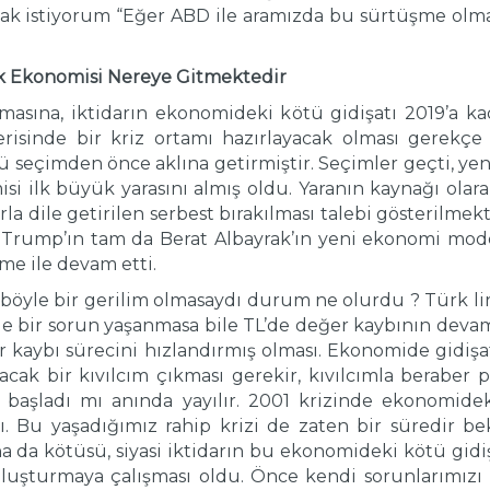
ak istiyorum “Eğer ABD ile aramızda bu sürtüşme olmas
rk Ekonomisi Nereye Gitmektedir
masına, iktidarın ekonomideki kötü gidişatı 2019’a k
erisinde bir kriz ortamı hazırlayacak olması gerekç
 seçimden önce aklına getirmiştir. Seçimler geçti, yen
ilk büyük yarasını almış oldu. Yaranın kaynağı olarak
arla dile getirilen serbest bırakılması talebi gösterilme
 Trump’ın tam da Berat Albayrak’ın yeni ekonomi model
vme ile devam etti.
 böyle bir gerilim olmasaydı durum ne olurdu ? Türk l
 bir sorun yaşanmasa bile TL’de değer kaybının deva
 kaybı sürecini hızlandırmış olması. Ekonomide gidişat
cak bir kıvılcım çıkması gerekir, kıvılcımla beraber pa
aşladı mı anında yayılır. 2001 krizinde ekonomideki
aldı. Bu yaşadığımız rahip krizi de zaten bir süredir 
ha da kötüsü, siyasi iktidarın bu ekonomideki kötü gidi
oluşturmaya çalışması oldu. Önce kendi sorunlarımızı