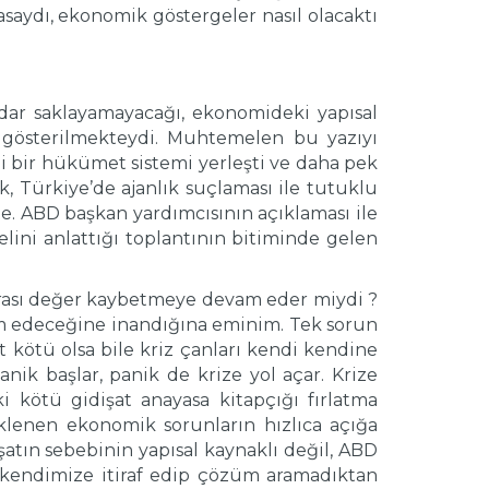
aydı, ekonomik göstergeler nasıl olacaktı
adar saklayamayacağı, ekonomideki yapısal
e gösterilmekteydi. Muhtemelen bu yazıyı
i bir hükümet sistemi yerleşti ve daha pek
, Türkiye’de ajanlık suçlaması ile tutuklu
kte. ABD başkan yardımcısının açıklaması ile
ini anlattığı toplantının bitiminde gelen
irası değer kaybetmeye devam eder miydi ?
m edeceğine inandığına eminim. Tek sorun
 kötü olsa bile kriz çanları kendi kendine
nik başlar, panik de krize yol açar. Krize
 kötü gidişat anayasa kitapçığı fırlatma
beklenen ekonomik sorunların hızlıca açığa
şatın sebebinin yapısal kaynaklı değil, ABD
 kendimize itiraf edip çözüm aramadıktan