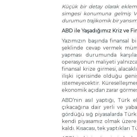
Küçük bir detay olarak eklem
simgesi konumuna gelmiş Vene
durumun trajikomik bir yansım
ABD ile Yaşadığımız Kriz ve F
Yazımızın başında finansal b
şeklinde cevap vermek mümkün
yapması durumunda karşılaş
operasyonun maliyeti yalnızca
finansal krize girmesi, alacak
ilişki içerisinde olduğu gen
istemeyecektir. Küreselleşme
ekonomik açıdan zarar görmesi,
ABD’nin asıl yaptığı, Türk 
çıkacağına dair yerli ve yab
gördüğü sığ piyasalarda Türk 
kendi piyasamız olmak üzere h
kaldı. Kısacası, tek yaptıklar