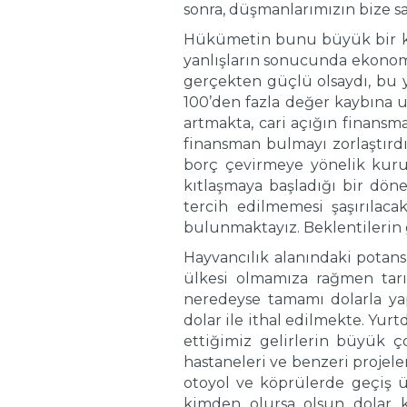
sonra, düşmanlarımızın bize 
Hükümetin bunu büyük bir kr
yanlışların sonucunda ekonomi
gerçekten güçlü olsaydı, bu 
100’den fazla değer kaybına u
artmakta, cari açığın finansm
finansman bulmayı zorlaştırdı
borç çevirmeye yönelik kur
kıtlaşmaya başladığı bir dön
tercih edilmemesi şaşırılaca
bulunmaktayız. Beklentilerin g
Hayvancılık alanındaki potan
ülkesi olmamıza rağmen tarım
neredeyse tamamı dolarla ya
dolar ile ithal edilmekte. Yur
ettiğimiz gelirlerin büyük 
hastaneleri ve benzeri projele
otoyol ve köprülerde geçiş üc
kimden olursa olsun dolar ka