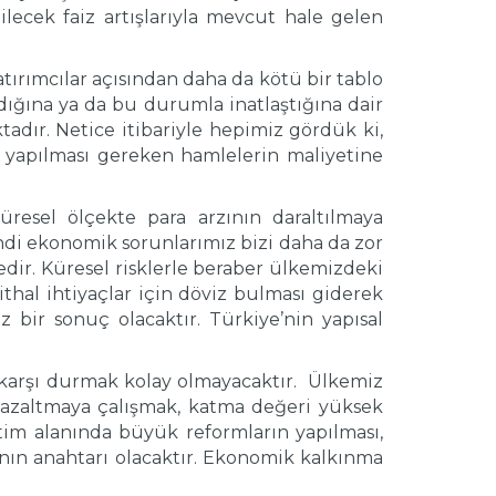
lecek faiz artışlarıyla mevcut hale gelen
ırımcılar açısından daha da kötü bir tablo
ına ya da bu durumla inatlaştığına dair
adır. Netice itibariyle hepimiz gördük ki,
yapılması gereken hamlelerin maliyetine
esel ölçekte para arzının daraltılmaya
kendi ekonomik sorunlarımız bizi daha da zor
edir. Küresel risklerle beraber ülkemizdeki
hal ihtiyaçlar için döviz bulması giderek
 bir sonuç olacaktır. Türkiye’nin yapısal
 karşı durmak kolay olmayacaktır. Ülkemiz
de azaltmaya çalışmak, katma değeri yüksek
im alanında büyük reformların yapılması,
ın anahtarı olacaktır. Ekonomik kalkınma