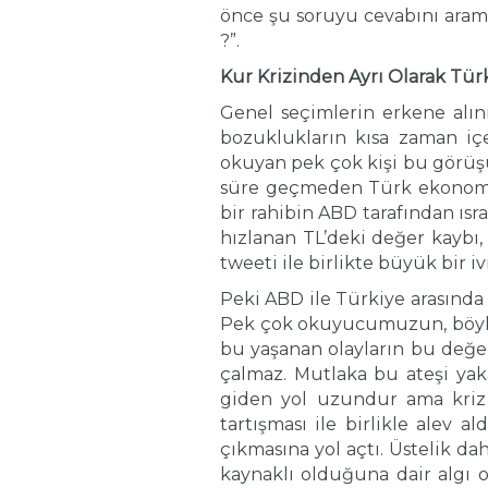
önce şu soruyu cevabını aram
?”.
Kur Krizinden Ayrı Olarak Tü
Genel seçimlerin erkene alın
bozuklukların kısa zaman iç
okuyan pek çok kişi bu görüşü
süre geçmeden Türk ekonomisi 
bir rahibin ABD tarafından ısr
hızlanan TL’deki değer kaybı,
tweeti ile birlikte büyük bir i
Peki ABD ile Türkiye arasında
Pek çok okuyucumuzun, böyle
bu yaşanan olayların bu değer
çalmaz. Mutlaka bu ateşi yaka
giden yol uzundur ama kriz b
tartışması ile birlikle alev 
çıkmasına yol açtı. Üstelik da
kaynaklı olduğuna dair algı 