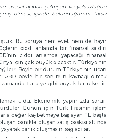
ve siyasal açıdan çöküşün ve yolsuzluğun
işmiş olması, içinde bulunduğumuz tatsız
rmuştuk. Bu soruya hem evet hem de hayır
lerin ciddi anlamda bir finansal saldırı
D’nin ciddi anlamda yapacağı finansal
nya için çok büyük olacaktır. Türkiye’nin
değildir. Böyle bir durum Türkiye’nin ticari
tır. ABD böyle bir sorunun kaynağı olmak
ir zamanda Türkiye gibi büyük bir ülkenin
rüklemek oldu. Ekonomik yapımızda sorun
türdüler. Bunun için Türk lirasının işlem
şlarla değer kaybetmeye başlayan TL, başta
uşan panikle oluşan satış baskısı altında
 yayarak panik oluşmasını sağladılar.