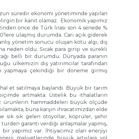
zun süredir ekonomi yönetiminde yapılan
lirgin bir kanıt olamaz. Ekonomik yapımız
zinden önce de Türk lirası son 4 senede %
20’lere ulaşmış durumda. Cari açık giderek
anlış yönetim sonucu oluşan kötü algı, dış
a neden oldu. Sıcak para girişi ve sürekli
ağı belli bir durumdu. Dünyada paranın
uğu ülkemizin dış yatırımcılar tarafından
ırım yapmaya çekindiği bir döneme girmiş
al et satılmaya başlandı. Büyük bir tarım
içimde artmakta. Üstelik bu ithalatların
miz ürünlerin hammaddeleri büyük ölçüde
apılamakta, buna karşın ihracatımızdan elde
ık sık gelen otoyollar, köprüler, şehir
k türden garanti verdiği anlaşmalar yapmış,
bir yapımız var. İhtiyacımız olan enerjiyi
nerji maliyetlerinde büyük artışlara yol