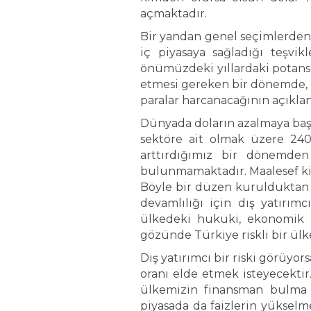
açmaktadır.
Bir yandan genel seçimlerden ön
iç piyasaya sağladığı teşv
önümüzdeki yıllardaki potans
etmesi gereken bir dönemde, 
paralar harcanacağının açıklan
Dünyada doların azalmaya baş
sektöre ait olmak üzere 240
arttırdığımız bir dönemden
bulunmamaktadır. Maalesef ki
Böyle bir düzen kurulduktan
devamlılığı için dış yatırım
ülkedeki hukuki, ekonomik v
gözünde Türkiye riskli bir ü
Dış yatırımcı bir riski görüyo
oranı elde etmek isteyecektir
ülkemizin finansman bulma 
piyasada da faizlerin yüksel