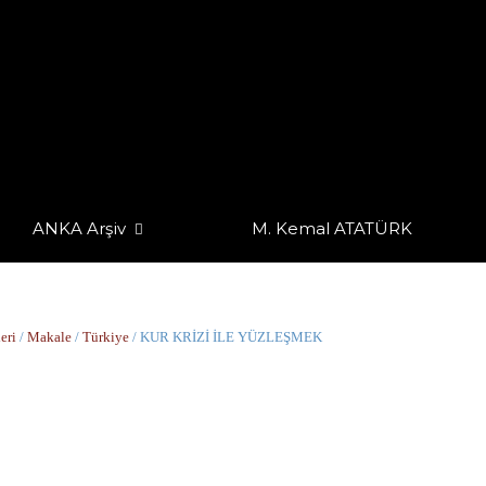
ANKA Arşiv
M. Kemal ATATÜRK
eri
/
Makale
/
Türkiye
/ KUR KRİZİ İLE YÜZLEŞMEK