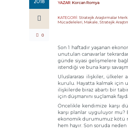
2018
YAZAR:
Korcan Romya
KATEGORİ:
Stratejik Araştırmalar Merk
Mücadeleleri
,
Makale
,
Stratejik Araşt
0
Son 1 haftadır yaşanan ekonom
unutulan canavarlar tekrardan 
günde siyasi gelişmelere bağl
istendiği ve buna karşı savaş
Uluslararası ilişkiler, ülkele
kurulu. Hayatta kalmak için uy
ilişkilerde biraz abartı bir ta
için düşmanını suçlamak fayda
Öncelikle kendimize karşı dü
karşı planlar uyguluyor mu? E
ekonomik durumumuz kötü mü ?
hem hayır. Son soruda neden 