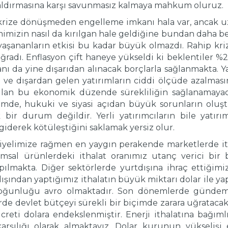
saldırmasına karşı savunmasız kalmaya mahkum oluruz.
ize dönüşmeden engelleme imkanı hala var, ancak u
mizin nasıl da kırılgan hale geldiğine bundan daha be
yaşananların etkisi bu kadar büyük olmazdı. Rahip kri
ğradı. Enflasyon çift haneye yükseldi ki beklentiler %
anı da yine dışarıdan alınacak borçlarla sağlanmakta. Y
 ve dışardan gelen yatırımların ciddi ölçüde azalmasın
ulan bu ekonomik düzende sürekliliğin sağlanamayac
emde, hukuki ve siyasi açıdan büyük sorunların oluşt
k bir durum değildir. Yerli yatırımcıların bile yat
iderek kötüleştiğini saklamak yersiz olur.
siyelimize rağmen en yaygın perakende marketlerde ith
sal ürünlerdeki ithalat oranımız utanç verici bir b
pılmakta. Diğer sektörlerde yurtdışına ihraç ettiği
tdışından yaptığımız ithalatın büyük miktarı dolar ile y
çoğunluğu avro olmaktadır. Son dönemlerde gündeme s
rde devlet bütçeyi sürekli bir biçimde zarara uğrataca
reti dolara endekslenmiştir. Enerji ithalatına bağımlı 
rşılığı olarak almaktayız. Dolar kurunun yükselişi e