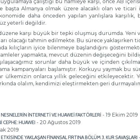
uygulamaya çalıştığı bu hamleye karşı, önce AB içeri
iye başta Almanya olmak üzere alacaklı olan ve ticari
konomide daha önceden yapılan yanlışlara karşılık, 
 yeterli değildir.
 düzene karşı büyük bir tepki oluşmuş durumda. Yeni v
ları olacağı tahmin edilmekte. Bu sürece yaklaşırken ti
sında kılıçların iyice bilenmeye başlandığını göstermek
 hamleler yapmakta, mevcut düzenin değişeceğini bildiği
şılaşacağımız sorunlar daha büyük ve içinden çıkılmaz
lama kampanyaları başlamıştır. Korkuyu yaymak bu süre
r ülkemizin onlarca yıllık geleceğini etkileyecektir. 
farkında olalım, kendimizi eleştirmekten geri durmayal
- 19 Ekim 2019
 NESNELERİN İNTERNETİ VE HUAWEİ FAKTÖRLERİ
- 20 Ağustos 2019
İ CEPHE: HUAWEI
cak 2019
 ETKİSİNDE YAKLAŞAN FİNANSAL FIRTINA BÖLÜM 3. KUR SAVAŞLARI