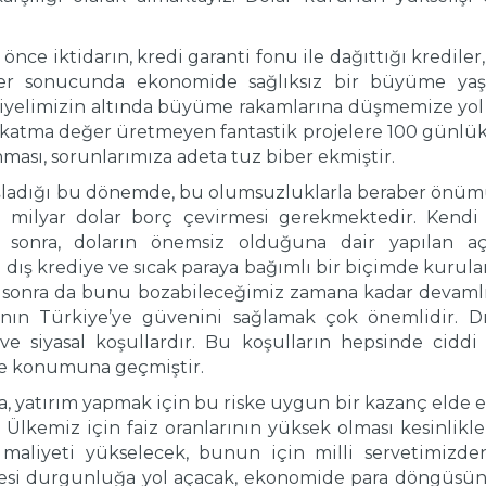
ce iktidarın, kredi garanti fonu ile dağıttığı krediler, t
ikler sonucunda ekonomide sağlıksız bir büyüme yaş
iyelimizin altında büyüme rakamlarına düşmemize yol 
katma değer üretmeyen fantastik projelere 100 günlük
ması, sorunlarımıza adeta tuz biber ekmiştir.
ladığı bu dönemde, bu olumsuzluklarla beraber önümü
 milyar dolar borç çevirmesi gerekmektedir. Kendi 
 sonra, doların önemsiz olduğuna dair yapılan aç
 dış krediye ve sıcak paraya bağımlı bir biçimde kuru
 sonra da bunu bozabileceğimiz zamana kadar devamlı
cının Türkiye’ye güvenini sağlamak çok önemlidir. Dı
e siyasal koşullardır. Bu koşulların hepsinde ciddi
lke konumuna geçmiştir.
rsa, yatırım yapmak için bu riske uygun bir kazanç elde e
. Ülkemiz için faiz oranlarının yüksek olması kesinli
maliyeti yükselecek, bunun için milli servetimizde
mesi durgunluğa yol açacak, ekonomide para döngüsünü