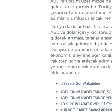
ABD’nin bizim üzerimizde de 
geldi. Krize girmiş bir Türk
çıkarına ters düşmektedir. E
adımlar olumludur ancak henüz
Dünya da dolar bazlı finansal
ABD ve dolar için yıkıcı sonuç
giderek artması, taraflar ara
adına alışılagelmişin dışında
Dolayısı ile bundan sonra kar
ekonomisi aleyhine ağır kara
vakitten sonra atılacak adımla
yerine, kendi eksiklerimizin 
elde edebiliriz.
Yazarın Son Makaleleri
ABD-ÇİN MÜCADELESİNDE, 5G,
ABD-ÇİN MÜCADELESİNDE YEN
- 11 O
2019, 2018’İ ARATIR MI?
KUR VE TİCARET SAVAŞLARININ