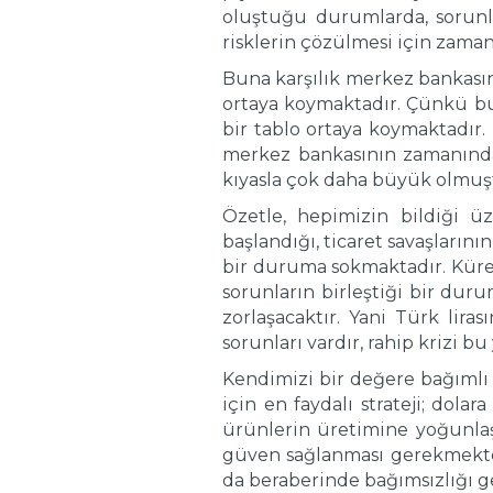
oluştuğu durumlarda, sorunla
risklerin çözülmesi için zaman 
Buna karşılık merkez bankasın
ortaya koymaktadır. Çünkü b
bir tablo ortaya koymaktadır.
merkez bankasının zamanında
kıyasla çok daha büyük olmuş
Özetle, hepimizin bildiği 
başlandığı, ticaret savaşların
bir duruma sokmaktadır. Kürese
sorunların birleştiği bir dur
zorlaşacaktır. Yani Türk lira
sorunları vardır, rahip krizi bu
Kendimizi bir değere bağımlı 
için en faydalı strateji; dol
ürünlerin üretimine yoğunlaş
güven sağlanması gerekmekted
da beraberinde bağımsızlığı ge