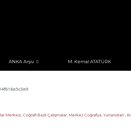
EN “ÇÖZÜM”E
YA ÖLÜM” DEN “ÇÖZÜM”E
ANKA Arşiv
M. Kemal ATATÜRK
alar Merkezi
,
Coğrafi Bazlı Çalışmalar
,
Merkez Coğrafya
,
Yunanistan - Kı