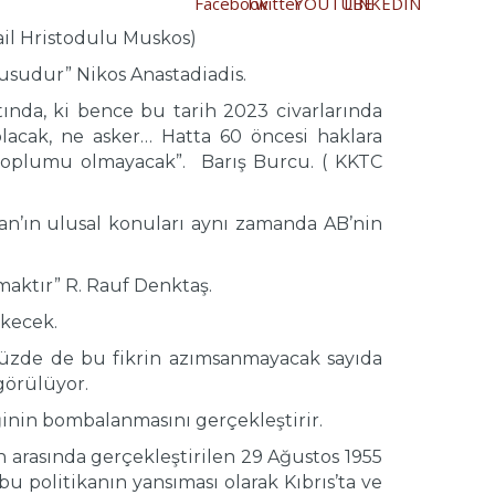
hail Hristodulu Muskos)
nusudur” Nikos Anastadiadis.
ında, ki bence bu tarih 2023 civarlarında
lacak, ne asker… Hatta 60 öncesi haklara
 toplumu olmayacak”. Barış Burcu. ( KKTC
stan’ın ulusal konuları aynı zamanda AB’nin
tmaktır” R. Rauf Denktaş.
ekecek.
ünümüzde de bu fikrin azımsanmayacak sayıda
görülüyor.
inin bombalanmasını gerçekleştirir.
an arasında gerçekleştirilen 29 Ağustos 1955
bu politikanın yansıması olarak Kıbrıs’ta ve