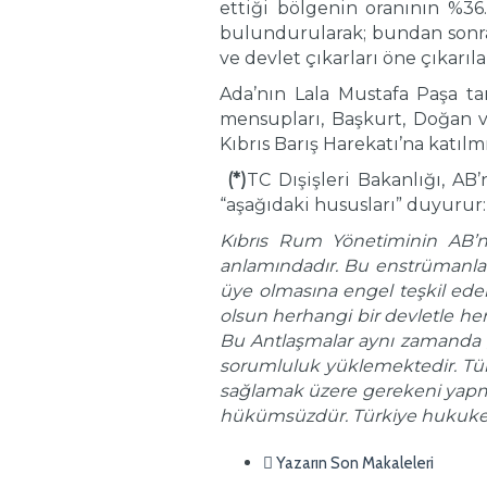
ettiği bölgenin oranının %3
bulundurularak; bundan sonra
ve devlet çıkarları öne çıkarıl
Ada’nın Lala Mustafa Paşa ta
mensupları, Başkurt, Doğan vd
Kıbrıs Barış Harekatı’na katıl
(*)
TC Dışişleri Bakanlığı, AB
“aşağıdaki hususları” duyurur:
Kıbrıs Rum Yönetiminin AB’ne
anlamındadır. Bu enstrümanlar, 
üye olmasına engel teşkil eden
olsun herhangi bir devletle he
Bu Antlaşmalar aynı zamanda ga
sorumluluk yüklemektedir. Tü
sağlamak üzere gerekeni yapmay
hükümsüzdür. Türkiye hukuken
Yazarın Son Makaleleri