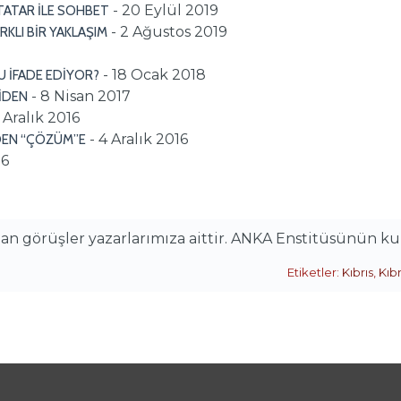
- 20 Eylül 2019
TATAR İLE SOHBET
- 2 Ağustos 2019
RKLI BİR YAKLAŞIM
- 18 Ocak 2018
U İFADE EDİYOR?
- 8 Nisan 2017
NİDEN
5 Aralık 2016
- 4 Aralık 2016
 DEN “ÇÖZÜM”E
16
alan görüşler yazarlarımıza aittir. ANKA Enstitüsünün k
Etiketler:
Kıbrıs
,
Kıb