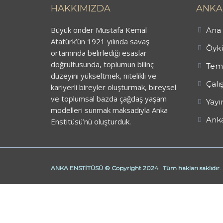
HAKKIMIZDA
ANKA
Büyük önder Mustafa Kemal
Ana 
Atatürk’ün 1921 yılında savaş
Öykü
ortamında belirlediği esaslar
doğrultusunda, toplumun bilinç
Teme
düzeyini yükseltmek, nitelikli ve
Çalı
kariyerli bireyler oluşturmak, bireysel
ve toplumsal bazda çağdaş yaşam
Yayı
modelleri sunmak maksadıyla Anka
Anka
Enstitüsü’nü oluşturduk.
ANKA ENSTİTÜSÜ © Copyright 2024. Tüm hakları saklıdır.
Butik Derhane Ankara
Derhane Ankara
işaret dili kursu