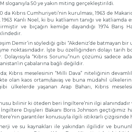
sloganıyla 50 ye yakın miting gerçekleştirildi.
60 da Kıbrıs Cumhuriyeti’nin kurulması, 1963 de Makar
 1963 Kanlı Noel, ki bu katliamın tanığı ve katliamda 
tirmiştir ve bıçağın kemiğe dayandığı 1974 Barış Ha
klindedir.
. Yeşim Demir’in söylediği gibi “Akdeniz’de batmayan b
sişme noktasındadır. İşte bu özelliğinden dolayı tari
ir. Dolayısıyla “Kıbrıs Sorunu”nun çözümü sadece ad
nistan’ın çabalarına bağlı değildir.
a; Kıbrıs meselesinin “Milli Dava” niteliğinin devamlı
kte olan kaos ortamı/savaş ve buna müdahil ülkelerin b
ibi ülkelerde yaşanan Arap Baharı, Kıbrıs mesele
usu bilinir ki öteden beri İngiltere’nin ilgi alanındadı
 İngiltere Dışişleri Bakanı Boris Johnson geçtiğimiz h
tere’nin garantiler konusuyla ilgili istikrarlı çizgisind
nerji ve su kaynakları ile yakından ilgilidir ve bunun