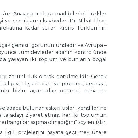
ios’un Anayasanın bazı maddelerini Türkler
eşi ve çocuklarını kaybeden Dr. Nihat İlhan
rekatına kadar süren Kıbrıs Türkleri’nin
ir uçak gemisi” görünümündedir ve Avrupa –
h boyunca tüm devletler adanın kontrolünde
ada yaşayan iki toplum ve bunların doğal
lığı zorunluluk olarak görülmelidir. Gerek
ölgeye ilişkin arzu ve projeleri, gerekse,
sinin bizim açımızdan önemini daha da
r ve adada bulunan askeri üsleri kendilerine
afta adayı ziyaret etmiş, her iki toplumun
e herhangi bir sapma olmadığını” söylemiştir.
la ilgili projelerini hayata geçirmek üzere