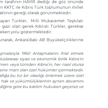
um tarafının HAYIR dediği de göz önünde
n KKTC ile Kıbrıs Türk toplumunun millet
t aklının gereği olarak görünmektedir.
şayan Türkler, Milli Mukavemet Teşkilatı
gazi olan gerek Kıbrıslı Türkler, gerekse
ereken yolu göstermektedir.
lunarak, Ankara’daki AB Büyükelçiliklerine
malarıyla 1960 Anlaşmalarını ihlal etmek
slararası siyasi ve ekonomik birlik Kıbrıs’ın
men veya tümden Kıbrıs’ın, her nasıl olursa
mesine mani olan özel hükümler içermektedir.
lığa bu tür bir olasılığı önlemek üzere özel
 hak ve yükümlülüklerinin aynen devamını
mediğine göre bu katılım hukuken geçersiz ve