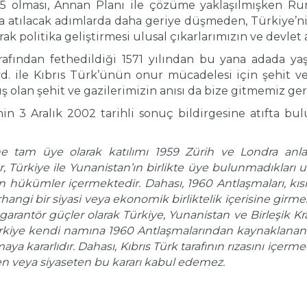
6.5 olması, Annan Planı ile çözüme yaklaşılmışken R
 atılacak adımlarda daha geriye düşmeden, Türkiye’ni
arak politika geliştirmesi ulusal çıkarlarımızın ve devle
rafından fethedildiği 1571 yılından bu yana adada ya
. ile Kıbrıs Türk’ünün onur mücadelesi için şehit ve 
mış olan şehit ve gazilerimizin anısı da bize gitmemiz g
’nin 3 Aralık 2002 tarihli sonuç bildirgesine atıfta bu
 tam üye olarak katılımı 1959 Zürih ve Londra anlaş
Türkiye ile Yunanistan’ın birlikte üye bulunmadıkları ulu
 hükümler içermektedir. Dahası, 1960 Antlaşmaları, kıs
rhangi bir siyasi veya ekonomik birliktelik içerisine gir
rantör güçler olarak Türkiye, Yunanistan ve Birleşik Kral
rkiye kendi namına 1960 Antlaşmalarından kaynaklanan
a kararlıdır. Dahası, Kıbrıs Türk tarafının rızasını içer
 veya siyaseten bu kararı kabul edemez.