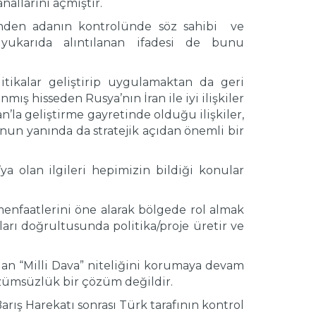
nallarını açmıştır.
den adanın kontrolünde söz sahibi ve
 yukarıda alıntılanan ifadesi de bunu
tikalar geliştirip uygulamaktan da geri
ış hisseden Rusya’nın İran ile iyi ilişkiler
tan’la geliştirme gayretinde olduğu ilişkiler,
nun yanında da stratejik açıdan önemli bir
ya olan ilgileri hepimizin bildiği konular
menfaatlerini öne alarak bölgede rol almak
rları doğrultusunda politika/proje üretir ve
an “Milli Dava” niteliğini korumaya devam
zümsüzlük bir çözüm değildir.
rış Harekatı sonrası Türk tarafının kontrol