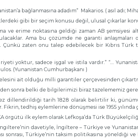
anistan’a bağlanmasına adadım” Makarios. ( asıl adı; Mi
klerdeki gibi bir seçim konusu değil, ulusal çıkarlar ko
ma ve erime noktasına geldiği zaman AB şemsiyesi alt
bulacaklar. Ama bu çözümde ne garanti anlaşmaları o
m. Çünkü zaten onu talep edebilecek bir Kıbrıs Türk
yeti yoktur, sadece işgal ve istila vardır.” “… Yunani
oulos. (Yunanistan Cumhurbaşkanı )
selesini ait olduğu milli garantiler çerçevesinden çıkar
rden sonra belki de bilgilerimizi biraz tazelememiz ger
kez dillendirildiği tarih 1828 olarak belirtilir ki, g
. Fikrin, tedhiş eylemlerine dönüşmesi ise 1955 yılında 
A örgütü ilk eylem olarak Lefkoşa’da Türk Büyükelçiliğ
 İngiltere’nin davetiyle, İngiltere – Türkiye ve Yunanist
sı sonrası, Türkiye’nin taksim politikasına yöneldiği ve 