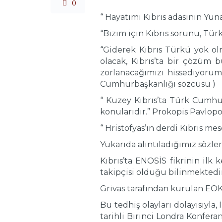
0
“ Hayatımı Kıbrıs adasının Yun
“Bizim için Kıbrıs sorunu, Tür
“Giderek Kıbrıs Türkü yok ol
olacak, Kıbrıs’ta bir çözüm 
zorlanacağımızı hissediyoru
Cumhurbaşkanlığı sözcüsü )
“ Kuzey Kıbrıs’ta Türk Cumhuri
konularıdır.” Prokopis Pavlop
“ Hristofyas’ın derdi Kıbrıs me
Yukarıda alıntıladığımız sözle
Kıbrıs’ta ENOSİS fikrinin ilk 
takipçisi olduğu bilinmektedir
Grivas tarafından kurulan EOK
Bu tedhiş olayları dolayısıyla,
tarihli Birinci Londra Konferan