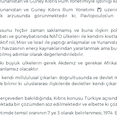
 Yunanistan ve Güney Kıbrıs Rum Yönetimiyle işbirliği ka
 Yunanistan ve Güney Kıbrıs Rum Yönetimi
(*)
üzerin
lmak arzusunda görünmektedir ki; Pavlopoulos’un
sunu hiçbir zaman saklamamış ve buna ilişkin poli
tı ve güneybatısında NATO ülkeleri ile kendini kısıtlanm
ktif rol, Mısır ve İsrail ile yaptığı anlaşmalar ve Yunanis
niz havzasının enerji kaynaklarından yararlanmak ama bu
lmış adımlar olarak değerlendirilebilir.
teki büyük ülkelerin gerek Akdeniz ve gerekse Afrika’
nlamsız olacaktır.
 kendi milli/ulusal çıkarları doğrultusunda ve devlet 
 bilinir ki uluslararası ilişkilerde devletler kendi çıka
erçeveden bakıldığında, Kıbrıs konusu Türkiye açısınd
ktada bir çözümden söz edilmektedir ve elbette ki çö
imde temsil oranının 7 ye 3 olarak belirlenmesi, 1974 Ba