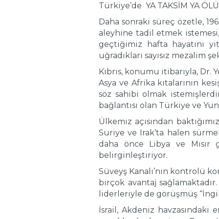
Türkiye’de YA TAKSİM YA ÖLÜM 
Daha sonraki süreç özetle, 19
aleyhine tadil etmek istemesi,
geçtiğimiz hafta hayatını yi
uğradıkları sayısız mezalim şe
Kıbrıs, konumu itibarıyla, Dr
Asya ve Afrika kıtalarının ke
söz sahibi olmak istemişlerd
bağlantısı olan Türkiye ve Yuna
Ülkemiz açısından baktığımızd
Suriye ve Irak’ta halen sürme
daha önce Libya ve Mısır g
belirginleştiriyor.
Süveyş Kanalı’nın kontrolü kon
birçok avantaj sağlamaktadır.
liderleriyle de görüşmüş “İngil
İsrail, Akdeniz havzasındaki e