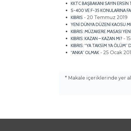
KKTC BAŞBAKANI SAYIN ERSİN 
S-400 VE F-35 KONULARINA FA
- 20 Temmuz 2019
KIBRIS
YENİ DÜNYA DÜZENİ KAOSU M
KIBRIS: MÜZAKERE MASASI YE
- 1
KIBRIS: KAZAN – KAZAN MI?
KIBRIS: “YA TAKSİM YA ÖLÜM”
- 25 Ocak 20
“ANKA” OLMAK
* Makale içeriklerinde yer 