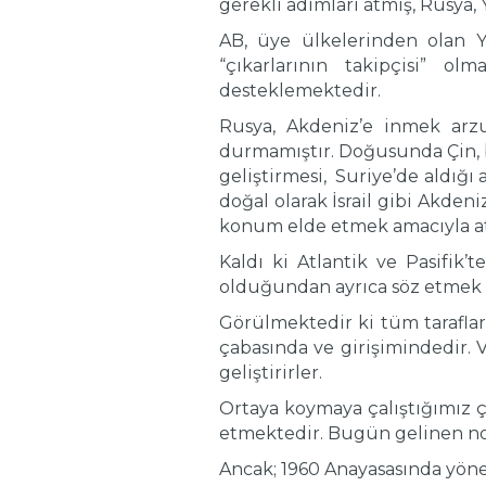
gerekli adımları atmış, Rusya,
AB, üye ülkelerinden olan
“çıkarlarının takipçisi” o
desteklemektedir.
Rusya, Akdeniz’e inmek arzu
durmamıştır. Doğusunda Çin, ba
geliştirmesi, Suriye’de aldığı a
doğal olarak İsrail gibi Akde
konum elde etmek amacıyla atı
Kaldı ki Atlantik ve Pasifik’
olduğundan ayrıca söz etmek a
Görülmektedir ki tüm taraflar
çabasında ve girişimindedir. Ve
geliştirirler.
Ortaya koymaya çalıştığımız ç
etmektedir. Bugün gelinen no
Ancak; 1960 Anayasasında yönet