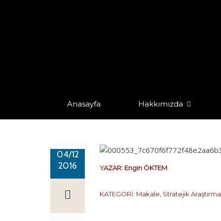
KIBRIS: “YA TAKSİM YA ÖLÜM” D
Home
/
Makale
/
Yunanistan - Kıbrıs
/ KIBRIS: “YA TAKSİM 
Anasayfa
Hakkımızda
04/12
2016
YAZAR:
Engin ÖKTEM
KATEGORİ:
Makale
,
Stratejik Araştırm