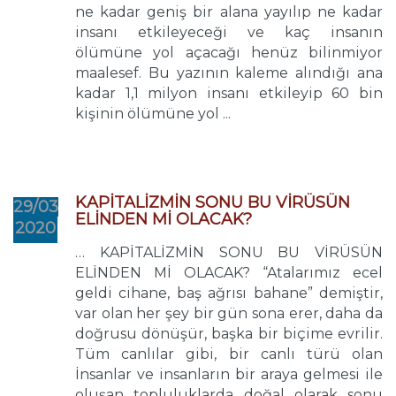
ne kadar geniş bir alana yayılıp ne kadar
insanı etkileyeceği ve kaç insanın
ölümüne yol açacağı henüz bilinmiyor
maalesef. Bu yazının kaleme alındığı ana
kadar 1,1 milyon insanı etkileyip 60 bin
kişinin ölümüne yol ...
KAPİTALİZMİN SONU BU VİRÜSÜN
29/03
ELİNDEN Mİ OLACAK?
2020
… KAPİTALİZMİN SONU BU VİRÜSÜN
ELİNDEN Mİ OLACAK? “Atalarımız ecel
geldi cihane, baş ağrısı bahane” demiştir,
var olan her şey bir gün sona erer, daha da
doğrusu dönüşür, başka bir biçime evrilir.
Tüm canlılar gibi, bir canlı türü olan
İnsanlar ve insanların bir araya gelmesi ile
oluşan topluluklarda doğal olarak sonu