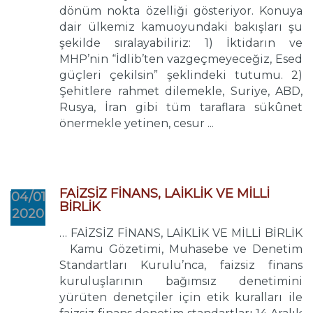
dönüm nokta özelliği gösteriyor. Konuya
dair ülkemiz kamuoyundaki bakışları şu
şekilde sıralayabiliriz: 1) İktidarın ve
MHP’nin “İdlib’ten vazgeçmeyeceğiz, Esed
güçleri çekilsin” şeklindeki tutumu. 2)
Şehitlere rahmet dilemekle, Suriye, ABD,
Rusya, İran gibi tüm taraflara sükûnet
önermekle yetinen, cesur ...
FAİZSİZ FİNANS, LAİKLİK VE MİLLİ
04/01
BİRLİK
2020
… FAİZSİZ FİNANS, LAİKLİK VE MİLLİ BİRLİK
Kamu Gözetimi, Muhasebe ve Denetim
Standartları Kurulu’nca, faizsiz finans
kuruluşlarının bağımsız denetimini
yürüten denetçiler için etik kuralları ile