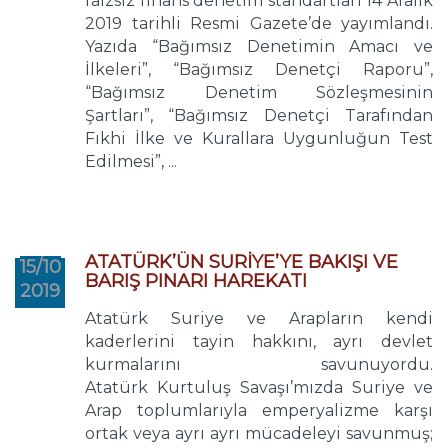
faizsiz finans denetim standartları 14 Aralık
2019 tarihli Resmi Gazete’de yayımlandı.
Yazıda “Bağımsız Denetimin Amacı ve
İlkeleri”, “Bağımsız Denetçi Raporu”,
“Bağımsız Denetim Sözleşmesinin
Şartları”, “Bağımsız Denetçi Tarafından
Fıkhi İlke ve Kurallara Uygunluğun Test
Edilmesi”, ...
ATATÜRK’ÜN SURİYE’YE BAKIŞI VE
15/10
BARIŞ PINARI HAREKATI
2019
Atatürk Suriye ve Arapların kendi
kaderlerini tayin hakkını, ayrı devlet
kurmalarını savunuyordu.
Atatürk Kurtuluş Savaşı’mızda Suriye ve
Arap toplumlarıyla emperyalizme karşı
ortak veya ayrı ayrı mücadeleyi savunmuş;