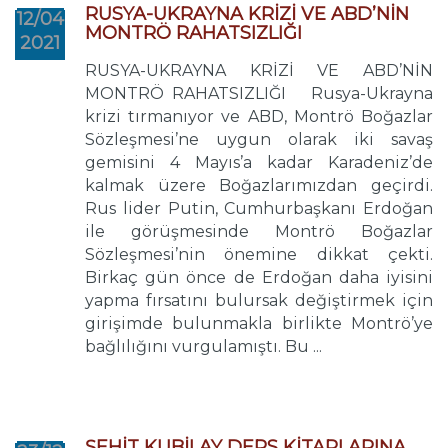
RUSYA-UKRAYNA KRİZİ VE ABD’NİN
12/04
MONTRÖ RAHATSIZLIĞI
2021
RUSYA-UKRAYNA KRİZİ VE ABD’NİN
MONTRÖ RAHATSIZLIĞI Rusya-Ukrayna
krizi tırmanıyor ve ABD, Montrö Boğazlar
Sözleşmesi’ne uygun olarak iki savaş
gemisini 4 Mayıs’a kadar Karadeniz’de
kalmak üzere Boğazlarımızdan geçirdi.
Rus lider Putin, Cumhurbaşkanı Erdoğan
ile görüşmesinde Montrö Boğazlar
Sözleşmesi’nin önemine dikkat çekti.
Birkaç gün önce de Erdoğan daha iyisini
yapma fırsatını bulursak değiştirmek için
girişimde bulunmakla birlikte Montrö’ye
bağlılığını vurgulamıştı. Bu ...
ŞEHİT KUBİLAY DERS KİTAPLARINA