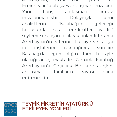
Ermenistan’la ateşkes antlaşması imzaladı.
Yani barış antlaşması henüz
imzalanmamıştır. Dolayısıyla kimi
analistlerin “Karabağ’ın geleceği
konusunda hala tereddütler vardır”
söylemi soru işareti olarak anlamlıdır ama
Azerbaycan’ın zaferine, Türkiye ve Rusya
ile ilişkilerine bakıldığında sürecin
Karabağ’da egemenliğin tam tesisiyle
olacağı anlaşılmaktadır. Zamanla Karabağ
Azerbaycan’a Geçecek Bir kere ateşkes
antlaşması tarafların savaşı sona
erdirmesidir. ...
TEVFİK FİKRET’İN ATATÜRK’Ü
07/09
ETKİLEYEN YÖNLERİ
2020