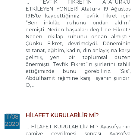
… TEVFİK FİKRET’İN ATATÜRK’Ü
ETKİLEYEN YÖNLERİ Atatürk 19 Ağustos
1915’te kaybettiğimiz Tevfik Fikret için
“Ben inkılâp ruhunu ondan aldım”
demişti. Neden başkaları değil de Fikret?
Neden inkılap ruhunu ondan almıştı?
Çünkü Fikret, devrimciydi. Döneminin
saltanat, eğitim, kadın, din anlayışına karşı
gelmiş, yeni bir toplumsal düzen
önermişti. Tevfik Fikret’’in şiirlerini tahlil
ettiğimizde bunu görebiliriz. “Sis”,
Abdülhamit rejimine karşı isyanın şiiridir.
O, ...
HİLAFET KURULABİLİR Mİ?
11/08
2020
… HİLAFET KURULABİLİR Mİ? Ayasofya’nın
camiye çevrilmesi sonrası Ayasofya