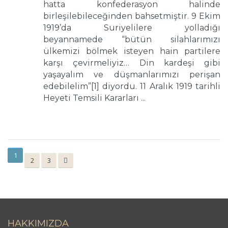
hatta konfederasyon halinde
birleşilebileceğinden bahsetmiştir. 9 Ekim
1919’da Suriyelilere yolladığı
beyannamede “bütün silahlarımızı
ülkemizi bölmek isteyen hain partilere
karşı çevirmeliyiz… Din kardeşi gibi
yaşayalım ve düşmanlarımızı perişan
edebilelim”[1] diyordu. 11 Aralık 1919 tarihli
Heyeti Temsili Kararları ...
1
2
3
HAKKIMIZDA