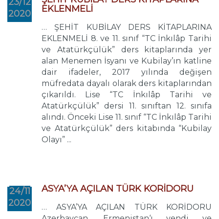
23/12
EKLENMELİ
2020
… ŞEHİT KUBİLAY DERS KİTAPLARINA
EKLENMELİ 8. ve 11. sınıf “TC İnkılâp Tarihi
ve Atatürkçülük” ders kitaplarında yer
alan Menemen İsyanı ve Kubilay’ın katline
dair ifadeler, 2017 yılında değişen
müfredata dayalı olarak ders kitaplarından
çıkarıldı. Lise “TC İnkılâp Tarihi ve
Atatürkçülük” dersi 11. sınıftan 12. sınıfa
alındı. Önceki Lise 11. sınıf “TC İnkılâp Tarihi
ve Atatürkçülük” ders kitabında “Kubilay
Olayı” ...
ASYA’YA AÇILAN TÜRK KORİDORU
24/11
2020
… ASYA’YA AÇILAN TÜRK KORİDORU
Azerbaycan, Ermenistan‘ı yendi ve