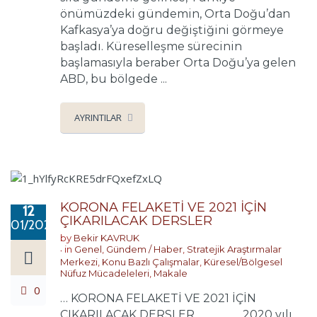
önümüzdeki gündemin, Orta Doğu’dan
Kafkasya’ya doğru değiştiğini görmeye
başladı. Küreselleşme sürecinin
başlamasıyla beraber Orta Doğu’ya gelen
ABD, bu bölgede ...
AYRINTILAR
KORONA FELAKETİ VE 2021 İÇİN
12
ÇIKARILACAK DERSLER
01/2021
by
Bekir KAVRUK
in
Genel
,
Gündem / Haber
,
Stratejik Araştırmalar
Merkezi
,
Konu Bazlı Çalışmalar
,
Küresel/Bölgesel
Nüfuz Mücadeleleri
,
Makale
0
… KORONA FELAKETİ VE 2021 İÇİN
ÇIKARILACAK DERSLER 2020 yılı