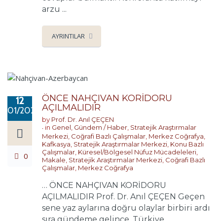
arzu ...
AYRINTILAR
ÖNCE NAHÇIVAN KORİDORU
12
AÇILMALIDIR
01/2021
by
Prof. Dr. Anıl ÇEÇEN
in
Genel
,
Gündem / Haber
,
Stratejik Araştırmalar
Merkezi
,
Coğrafi Bazlı Çalışmalar
,
Merkez Coğrafya
,
Kafkasya
,
Stratejik Araştırmalar Merkezi
,
Konu Bazlı
Çalışmalar
,
Küresel/Bölgesel Nüfuz Mücadeleleri
,
0
Makale
,
Stratejik Araştırmalar Merkezi
,
Coğrafi Bazlı
Çalışmalar
,
Merkez Coğrafya
… ÖNCE NAHÇIVAN KORİDORU
AÇILMALIDIR Prof. Dr. Anıl ÇEÇEN Geçen
sene yaz aylarına doğru olaylar birbiri ardı
sıra gündeme gelince, Türkiye