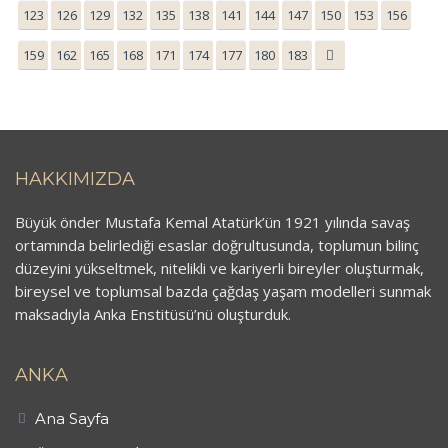
123
126
129
132
135
138
141
144
147
150
153
156
159
162
165
168
171
174
177
180
183
HAKKIMIZDA
Büyük önder Mustafa Kemal Atatürk’ün 1921 yılında savaş
ortamında belirlediği esaslar doğrultusunda, toplumun bilinç
düzeyini yükseltmek, nitelikli ve kariyerli bireyler oluşturmak,
bireysel ve toplumsal bazda çağdaş yaşam modelleri sunmak
maksadıyla Anka Enstitüsü’nü oluşturduk.
ANKA
Ana Sayfa