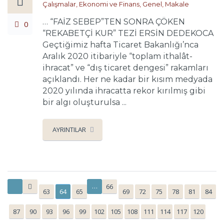
Çalışmalar
,
Ekonomi ve Finans
,
Genel
,
Makale
… “FAİZ SEBEP”TEN SONRA ÇÖKEN
0
“REKABETÇİ KUR” TEZİ ERSİN DEDEKOCA
Geçtiğimiz hafta Ticaret Bakanlığı’nca
Aralık 2020 itibariyle “toplam ithalât-
ihracat” ve “dış ticaret dengesi” rakamları
açıklandı. Her ne kadar bir kısım medyada
2020 yılında ihracatta rekor kırılmış gibi
bir algı oluşturulsa ...
AYRINTILAR
…
66
63
64
65
69
72
75
78
81
84
87
90
93
96
99
102
105
108
111
114
117
120