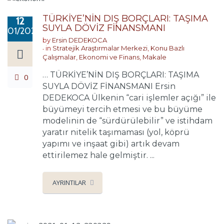
TÜRKİYE’NİN DIŞ BORÇLARI: TAŞIMA
12
SUYLA DÖVİZ FİNANSMANI
01/2021
by
Ersin DEDEKOCA
in
Stratejik Araştırmalar Merkezi
,
Konu Bazlı
Çalışmalar
,
Ekonomi ve Finans
,
Makale
… TÜRKİYE’NİN DIŞ BORÇLARI: TAŞIMA
0
SUYLA DÖVİZ FİNANSMANI Ersin
DEDEKOCA Ülkenin “cari işlemler açığı” ile
büyümeyi tercih etmesi ve bu büyüme
modelinin de “sürdürülebilir” ve istihdam
yaratır nitelik taşımaması (yol, köprü
yapımı ve inşaat gibi) artık devam
ettirilemez hale gelmiştir. ...
AYRINTILAR