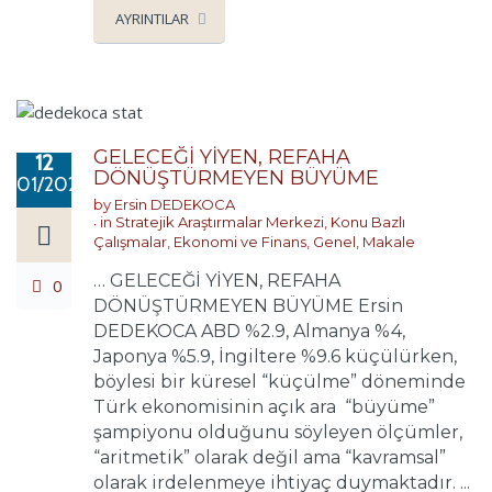
AYRINTILAR
GELECEĞİ YİYEN, REFAHA
12
DÖNÜŞTÜRMEYEN BÜYÜME
01/2021
by
Ersin DEDEKOCA
in
Stratejik Araştırmalar Merkezi
,
Konu Bazlı
Çalışmalar
,
Ekonomi ve Finans
,
Genel
,
Makale
… GELECEĞİ YİYEN, REFAHA
0
DÖNÜŞTÜRMEYEN BÜYÜME Ersin
DEDEKOCA ABD %2.9, Almanya %4,
Japonya %5.9, İngiltere %9.6 küçülürken,
böylesi bir küresel “küçülme” döneminde
Türk ekonomisinin açık ara “büyüme”
şampiyonu olduğunu söyleyen ölçümler,
“aritmetik” olarak değil ama “kavramsal”
olarak irdelenmeye ihtiyaç duymaktadır. ...