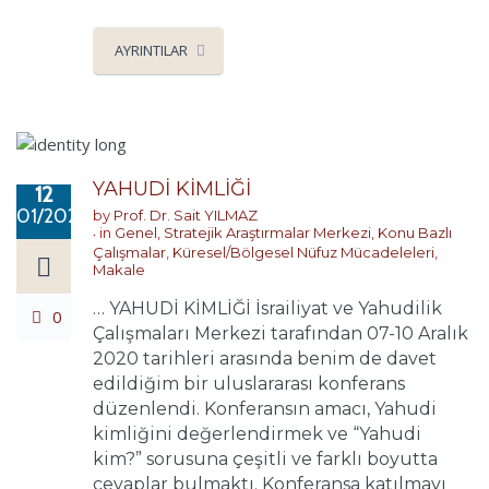
AYRINTILAR
YAHUDİ KİMLİĞİ
12
01/2021
by
Prof. Dr. Sait YILMAZ
in
Genel
,
Stratejik Araştırmalar Merkezi
,
Konu Bazlı
Çalışmalar
,
Küresel/Bölgesel Nüfuz Mücadeleleri
,
Makale
… YAHUDİ KİMLİĞİ İsrailiyat ve Yahudilik
0
Çalışmaları Merkezi tarafından 07-10 Aralık
2020 tarihleri arasında benim de davet
edildiğim bir uluslararası konferans
düzenlendi. Konferansın amacı, Yahudi
kimliğini değerlendirmek ve “Yahudi
kim?” sorusuna çeşitli ve farklı boyutta
cevaplar bulmaktı. Konferansa katılmayı