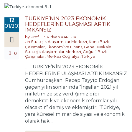
TÜRKİYE’NİN 2023 EKONOMİK
12
HEDEFLERİNE ULAŞMASI ARTIK
01/2021
İMKÂNSIZ
by
Prof. Dr. Rıdvan KARLUK
in
Stratejik Araştırmalar Merkezi
,
Konu Bazlı
Çalışmalar
,
Ekonomi ve Finans
,
Genel
,
Makale
,
Stratejik Araştırmalar Merkezi
,
Coğrafi Bazlı
0
Çalışmalar
,
Merkez Coğrafya
,
Türkiye
… TÜRKİYE’NİN 2023 EKONOMİK
HEDEFLERİNE ULAŞMASI ARTIK İMKÂNSIZ
Cumhurbaşkanı Recep Tayyip Erdoğan
geçen yılın sonlarında “İnşallah 2021 yılı
milletimize söz verdiğimiz gibi
demokratik ve ekonomik reformlar yılı
olacaktır” demiş ve eklemiştir: “Türkiye,
yeni küresel mimaride siyasi ve ekonomik
olarak hak ...