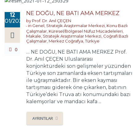
NE DOĞU, NE BATI AMA MERKEZ
12
01/2021
by
Prof. Dr. Anıl ÇEÇEN
in
Genel
,
Stratejik Araştırmalar Merkezi
,
Konu Bazlı
Çalışmalar
,
Küresel/Bölgesel Nüfuz Mücadeleleri
,
Makale
,
Stratejik Araştırmalar Merkezi
,
Coğrafi Bazlı
Çalışmalar
,
Merkez Coğrafya
,
Türkiye
0
… NE DOĞU, NE BATI AMA MERKEZ Prof.
Dr. Anıl ÇEÇEN Uluslararası
konjonktürdeki son gelişmeler yüzünden
Türkiye son zamanlarda eksen tartışmaları
ile uğraşmaktadır. Bir eksen kayması
tartışması giderek öne çıkarken, batının
Türkiye’deki Truva atı konumundaki bazı
kalemşorlar ve mandacı kafa ...
AYRINTILAR