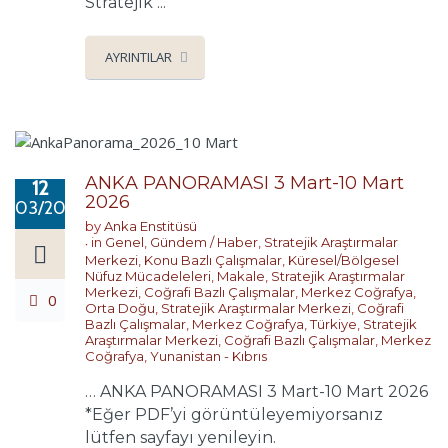
Stratejik ...
AYRINTILAR
ANKA PANORAMASI 3 Mart-10 Mart
12
2026
03/2026
by
Anka Enstitüsü
in
Genel
,
Gündem / Haber
,
Stratejik Araştırmalar
Merkezi
,
Konu Bazlı Çalışmalar
,
Küresel/Bölgesel
Nüfuz Mücadeleleri
,
Makale
,
Stratejik Araştırmalar
Merkezi
,
Coğrafi Bazlı Çalışmalar
,
Merkez Coğrafya
,
0
Orta Doğu
,
Stratejik Araştırmalar Merkezi
,
Coğrafi
Bazlı Çalışmalar
,
Merkez Coğrafya
,
Türkiye
,
Stratejik
Araştırmalar Merkezi
,
Coğrafi Bazlı Çalışmalar
,
Merkez
Coğrafya
,
Yunanistan - Kıbrıs
… ANKA PANORAMASI 3 Mart-10 Mart 2026
*Eğer PDF’yi görüntüleyemiyorsanız
lütfen sayfayı yenileyin.