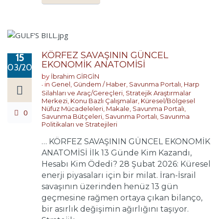
KÖRFEZ SAVAŞININ GÜNCEL
15
EKONOMİK ANATOMİSİ
03/2026
by
İbrahim GİRGİN
in
Genel
,
Gündem / Haber
,
Savunma Portalı
,
Harp
Silahları ve Araç/Gereçleri
,
Stratejik Araştırmalar
Merkezi
,
Konu Bazlı Çalışmalar
,
Küresel/Bölgesel
Nüfuz Mücadeleleri
,
Makale
,
Savunma Portalı
,
0
Savunma Bütçeleri
,
Savunma Portalı
,
Savunma
Politikaları ve Stratejileri
… KÖRFEZ SAVAŞININ GÜNCEL EKONOMİK
ANATOMİSİ İlk 13 Günde Kim Kazandı,
Hesabı Kim Ödedi? 28 Şubat 2026: Küresel
enerji piyasaları için bir milat. İran-İsrail
savaşının üzerinden henüz 13 gün
geçmesine rağmen ortaya çıkan bilanço,
bir asırlık değişimin ağırlığını taşıyor.