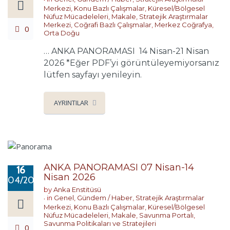
Merkezi
,
Konu Bazlı Çalışmalar
,
Küresel/Bölgesel
Nüfuz Mücadeleleri
,
Makale
,
Stratejik Araştırmalar
Merkezi
,
Coğrafi Bazlı Çalışmalar
,
Merkez Coğrafya
,
0
Orta Doğu
… ANKA PANORAMASI 14 Nisan-21 Nisan
2026 *Eğer PDF’yi görüntüleyemiyorsanız
lütfen sayfayı yenileyin.
AYRINTILAR
ANKA PANORAMASI 07 Nisan-14
16
Nisan 2026
04/2026
by
Anka Enstitüsü
in
Genel
,
Gündem / Haber
,
Stratejik Araştırmalar
Merkezi
,
Konu Bazlı Çalışmalar
,
Küresel/Bölgesel
Nüfuz Mücadeleleri
,
Makale
,
Savunma Portalı
,
Savunma Politikaları ve Stratejileri
0