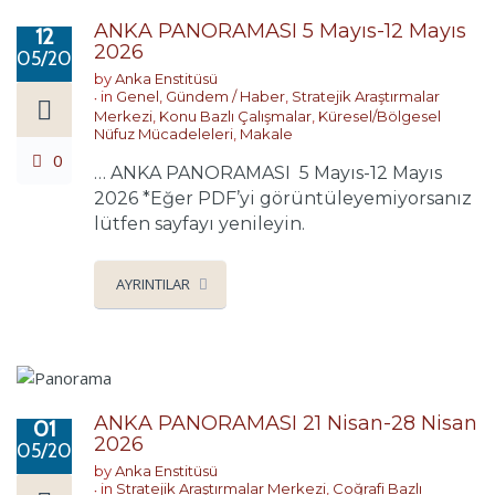
ANKA PANORAMASI 5 Mayıs-12 Mayıs
12
2026
05/2026
by
Anka Enstitüsü
in
Genel
,
Gündem / Haber
,
Stratejik Araştırmalar
Merkezi
,
Konu Bazlı Çalışmalar
,
Küresel/Bölgesel
Nüfuz Mücadeleleri
,
Makale
0
… ANKA PANORAMASI 5 Mayıs-12 Mayıs
2026 *Eğer PDF’yi görüntüleyemiyorsanız
lütfen sayfayı yenileyin.
AYRINTILAR
ANKA PANORAMASI 21 Nisan-28 Nisan
01
2026
05/2026
by
Anka Enstitüsü
in
Stratejik Araştırmalar Merkezi
,
Coğrafi Bazlı