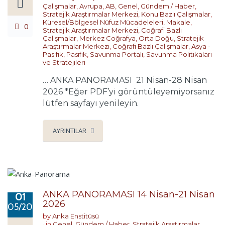
Çalışmalar
,
Avrupa
,
AB
,
Genel
,
Gündem / Haber
,
Stratejik Araştırmalar Merkezi
,
Konu Bazlı Çalışmalar
,
Küresel/Bölgesel Nüfuz Mücadeleleri
,
Makale
,
0
Stratejik Araştırmalar Merkezi
,
Coğrafi Bazlı
Çalışmalar
,
Merkez Coğrafya
,
Orta Doğu
,
Stratejik
Araştırmalar Merkezi
,
Coğrafi Bazlı Çalışmalar
,
Asya -
Pasifik
,
Pasifik
,
Savunma Portalı
,
Savunma Politikaları
ve Stratejileri
… ANKA PANORAMASI 21 Nisan-28 Nisan
2026 *Eğer PDF’yi görüntüleyemiyorsanız
lütfen sayfayı yenileyin.
AYRINTILAR
ANKA PANORAMASI 14 Nisan-21 Nisan
01
2026
05/2026
by
Anka Enstitüsü
in
Genel
,
Gündem / Haber
,
Stratejik Araştırmalar