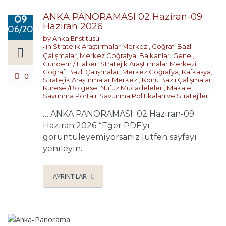
ANKA PANORAMASI 02 Haziran-09
09
Haziran 2026
06/2026
by
Anka Enstitüsü
in
Stratejik Araştırmalar Merkezi
,
Coğrafi Bazlı
Çalışmalar
,
Merkez Coğrafya
,
Balkanlar
,
Genel
,
Gündem / Haber
,
Stratejik Araştırmalar Merkezi
,
Coğrafi Bazlı Çalışmalar
,
Merkez Coğrafya
,
Kafkasya
,
0
Stratejik Araştırmalar Merkezi
,
Konu Bazlı Çalışmalar
,
Küresel/Bölgesel Nüfuz Mücadeleleri
,
Makale
,
Savunma Portalı
,
Savunma Politikaları ve Stratejileri
… ANKA PANORAMASI 02 Haziran-09
Haziran 2026 *Eğer PDF’yi
görüntüleyemiyorsanız lütfen sayfayı
yenileyin.
AYRINTILAR