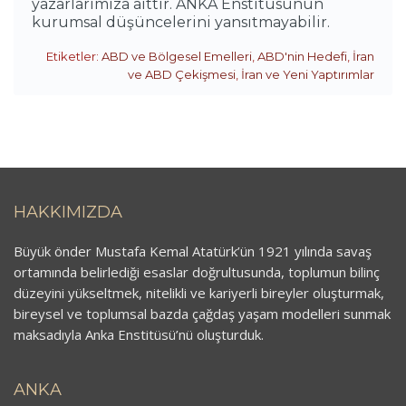
yazarlarımıza aittir. ANKA Enstitüsünün
kurumsal düşüncelerini yansıtmayabilir.
Etiketler:
ABD ve Bölgesel Emelleri
,
ABD'nin Hedefi
,
İran
ve ABD Çekişmesi
,
İran ve Yeni Yaptırımlar
HAKKIMIZDA
Büyük önder Mustafa Kemal Atatürk’ün 1921 yılında savaş
ortamında belirlediği esaslar doğrultusunda, toplumun bilinç
düzeyini yükseltmek, nitelikli ve kariyerli bireyler oluşturmak,
bireysel ve toplumsal bazda çağdaş yaşam modelleri sunmak
maksadıyla Anka Enstitüsü’nü oluşturduk.
ANKA