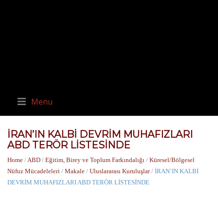
Menu
İRAN’IN KALBİ DEVRİM MUHAFIZLARI
ABD TERÖR LİSTESİNDE
Home
/
ABD
/
Eğitim, Birey ve Toplum Farkındalığı
/
Küresel/Bölgesel
Nüfuz Mücadeleleri
/
Makale
/
Uluslararası Kuruluşlar
/ İRAN’IN KALBİ
DEVRİM MUHAFIZLARI ABD TERÖR LİSTESİNDE