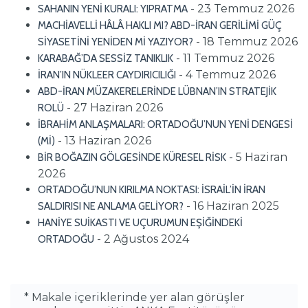
- 23 Temmuz 2026
SAHANIN YENİ KURALI: YIPRATMA
MACHİAVELLİ HÂLÂ HAKLI MI? ABD-İRAN GERİLİMİ GÜÇ
- 18 Temmuz 2026
SİYASETİNİ YENİDEN Mİ YAZIYOR?
- 11 Temmuz 2026
KARABAĞ’DA SESSİZ TANIKLIK
- 4 Temmuz 2026
İRAN’IN NÜKLEER CAYDIRICILIĞI
ABD-İRAN MÜZAKERELERİNDE LÜBNAN’IN STRATEJİK
- 27 Haziran 2026
ROLÜ
İBRAHİM ANLAŞMALARI: ORTADOĞU’NUN YENİ DENGESİ
- 13 Haziran 2026
(Mİ)
- 5 Haziran
BİR BOĞAZIN GÖLGESİNDE KÜRESEL RİSK
2026
ORTADOĞU’NUN KIRILMA NOKTASI: İSRAİL’İN İRAN
- 16 Haziran 2025
SALDIRISI NE ANLAMA GELİYOR?
HANİYE SUİKASTI VE UÇURUMUN EŞİĞİNDEKİ
- 2 Ağustos 2024
ORTADOĞU
* Makale içeriklerinde yer alan görüşler