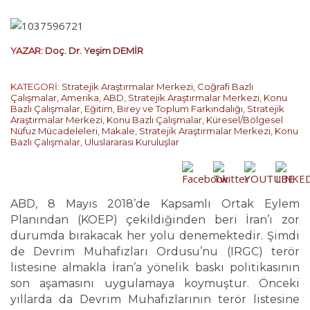
YAZAR:
Doç. Dr. Yeşim DEMİR
KATEGORİ:
Stratejik Araştırmalar Merkezi
,
Coğrafi Bazlı
Çalışmalar
,
Amerika
,
ABD
,
Stratejik Araştırmalar Merkezi
,
Konu
Bazlı Çalışmalar
,
Eğitim, Birey ve Toplum Farkındalığı
,
Stratejik
Araştırmalar Merkezi
,
Konu Bazlı Çalışmalar
,
Küresel/Bölgesel
Nüfuz Mücadeleleri
,
Makale
,
Stratejik Araştırmalar Merkezi
,
Konu
Bazlı Çalışmalar
,
Uluslararası Kuruluşlar
ABD, 8 Mayıs 2018’de Kapsamlı Ortak Eylem
Planından (KOEP) çekildiğinden beri İran’ı zor
durumda bırakacak her yolu denemektedir. Şimdi
de Devrim Muhafızları Ordusu’nu (IRGC) terör
listesine almakla İran’a yönelik baskı politikasının
son aşamasını uygulamaya koymuştur. Önceki
yıllarda da Devrim Muhafızlarının terör listesine