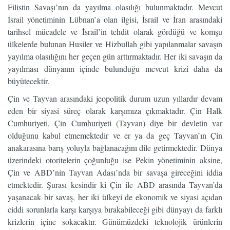
Filistin Savaşı’nın da yayılma olasılığı bulunmaktadır. Mevcut
İsrail yönetiminin Lübnan’a olan ilgisi, İsrail ve İran arasındaki
tarihsel mücadele ve İsrail’in tehdit olarak gördüğü ve komşu
ülkelerde bulunan Husiler ve Hizbullah gibi yapılanmalar savaşın
yayılma olasılığını her geçen gün arttırmaktadır. Her iki savaşın da
yayılması dünyanın içinde bulunduğu mevcut krizi daha da
büyütecektir.
Çin ve Tayvan arasındaki jeopolitik durum uzun yıllardır devam
eden bir siyasi süreç olarak karşımıza çıkmaktadır. Çin Halk
Cumhuriyeti, Çin Cumhuriyeti (Tayvan) diye bir devletin var
olduğunu kabul etmemektedir ve er ya da geç Tayvan’ın Çin
anakarasına barış yoluyla bağlanacağını dile getirmektedir. Dünya
üzerindeki otoritelerin çoğunluğu ise Pekin yönetiminin aksine,
Çin ve ABD’nin Tayvan Adası’nda bir savaşa gireceğini iddia
etmektedir. Şurası kesindir ki Çin ile ABD arasında Tayvan’da
yaşanacak bir savaş, her iki ülkeyi de ekonomik ve siyasi açıdan
ciddi sorunlarla karşı karşıya bırakabileceği gibi dünyayı da farklı
krizlerin içine sokacaktır. Günümüzdeki teknolojik ürünlerin