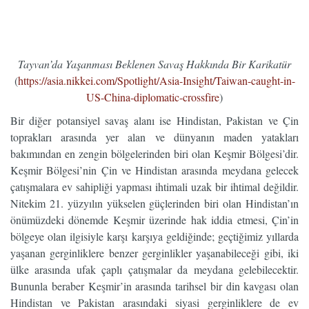
Tayvan’da Yaşanması Beklenen Savaş Hakkında Bir Karikatür
(
https://asia.nikkei.com/Spotlight/Asia-Insight/Taiwan-caught-in-
US-China-diplomatic-crossfire
)
Bir diğer potansiyel savaş alanı ise Hindistan, Pakistan ve Çin
toprakları arasında yer alan ve dünyanın maden yatakları
bakımından en zengin bölgelerinden biri olan Keşmir Bölgesi’dir.
Keşmir Bölgesi’nin Çin ve Hindistan arasında meydana gelecek
çatışmalara ev sahipliği yapması ihtimali uzak bir ihtimal değildir.
Nitekim 21. yüzyılın yükselen güçlerinden biri olan Hindistan’ın
önümüzdeki dönemde Keşmir üzerinde hak iddia etmesi, Çin’in
bölgeye olan ilgisiyle karşı karşıya geldiğinde; geçtiğimiz yıllarda
yaşanan gerginliklere benzer gerginlikler yaşanabileceği gibi, iki
ülke arasında ufak çaplı çatışmalar da meydana gelebilecektir.
Bununla beraber Keşmir’in arasında tarihsel bir din kavgası olan
Hindistan ve Pakistan arasındaki siyasi gerginliklere de ev