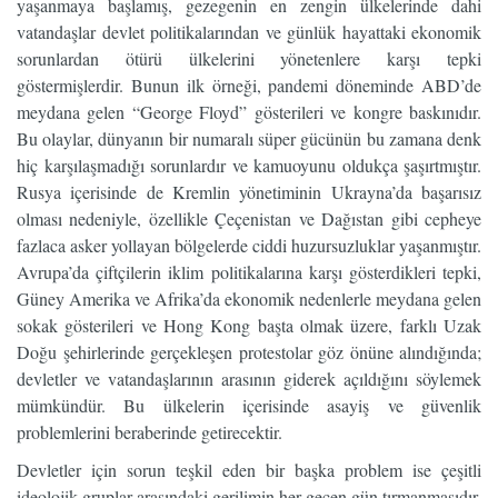
yaşanmaya başlamış, gezegenin en zengin ülkelerinde dahi
vatandaşlar devlet politikalarından ve günlük hayattaki ekonomik
sorunlardan ötürü ülkelerini yönetenlere karşı tepki
göstermişlerdir. Bunun ilk örneği, pandemi döneminde ABD’de
meydana gelen “George Floyd” gösterileri ve kongre baskınıdır.
Bu olaylar, dünyanın bir numaralı süper gücünün bu zamana denk
hiç karşılaşmadığı sorunlardır ve kamuoyunu oldukça şaşırtmıştır.
Rusya içerisinde de Kremlin yönetiminin Ukrayna’da başarısız
olması nedeniyle, özellikle Çeçenistan ve Dağıstan gibi cepheye
fazlaca asker yollayan bölgelerde ciddi huzursuzluklar yaşanmıştır.
Avrupa’da çiftçilerin iklim politikalarına karşı gösterdikleri tepki,
Güney Amerika ve Afrika’da ekonomik nedenlerle meydana gelen
sokak gösterileri ve Hong Kong başta olmak üzere, farklı Uzak
Doğu şehirlerinde gerçekleşen protestolar göz önüne alındığında;
devletler ve vatandaşlarının arasının giderek açıldığını söylemek
mümkündür. Bu ülkelerin içerisinde asayiş ve güvenlik
problemlerini beraberinde getirecektir.
Devletler için sorun teşkil eden bir başka problem ise çeşitli
ideolojik gruplar arasındaki gerilimin her geçen gün tırmanmasıdır.