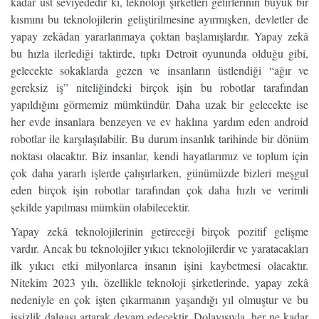
kadar üst seviyededir ki, teknoloji şirketleri gelirlerinin büyük bir
kısmını bu teknolojilerin geliştirilmesine ayırmışken, devletler de
yapay zekâdan yararlanmaya çoktan başlamışlardır. Yapay zekâ
bu hızla ilerlediği taktirde, tıpkı Detroit oyununda olduğu gibi,
gelecekte sokaklarda gezen ve insanların üstlendiği “ağır ve
gereksiz iş” niteliğindeki birçok işin bu robotlar tarafından
yapıldığını görmemiz mümkündür. Daha uzak bir gelecekte ise
her evde insanlara benzeyen ve ev haklına yardım eden android
robotlar ile karşılaşılabilir. Bu durum insanlık tarihinde bir dönüm
noktası olacaktır. Biz insanlar, kendi hayatlarımız ve toplum için
çok daha yararlı işlerde çalışırlarken, günümüzde bizleri meşgul
eden birçok işin robotlar tarafından çok daha hızlı ve verimli
şekilde yapılması mümkün olabilecektir.
Yapay zekâ teknolojilerinin getireceği birçok pozitif gelişme
vardır. Ancak bu teknolojiler yıkıcı teknolojilerdir ve yaratacakları
ilk yıkıcı etki milyonlarca insanın işini kaybetmesi olacaktır.
Nitekim 2023 yılı, özellikle teknoloji şirketlerinde, yapay zekâ
nedeniyle en çok işten çıkarmanın yaşandığı yıl olmuştur ve bu
işsizlik dalgası artarak devam edecektir. Dolayısıyla, her ne kadar