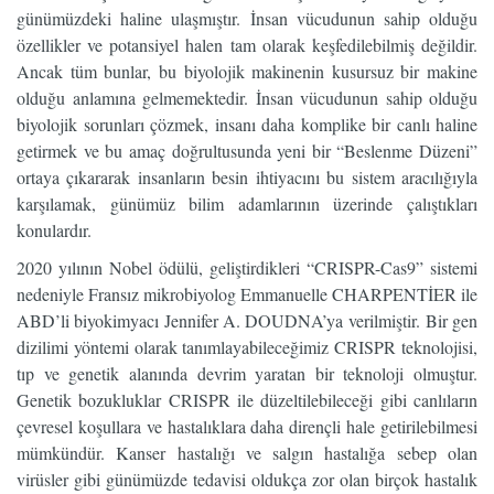
günümüzdeki haline ulaşmıştır. İnsan vücudunun sahip olduğu
özellikler ve potansiyel halen tam olarak keşfedilebilmiş değildir.
Ancak tüm bunlar, bu biyolojik makinenin kusursuz bir makine
olduğu anlamına gelmemektedir. İnsan vücudunun sahip olduğu
biyolojik sorunları çözmek, insanı daha komplike bir canlı haline
getirmek ve bu amaç doğrultusunda yeni bir “Beslenme Düzeni”
ortaya çıkararak insanların besin ihtiyacını bu sistem aracılığıyla
karşılamak, günümüz bilim adamlarının üzerinde çalıştıkları
konulardır.
2020 yılının Nobel ödülü, geliştirdikleri “CRISPR-Cas9” sistemi
nedeniyle Fransız mikrobiyolog Emmanuelle CHARPENTİER ile
ABD’li biyokimyacı Jennifer A. DOUDNA’ya verilmiştir. Bir gen
dizilimi yöntemi olarak tanımlayabileceğimiz CRISPR teknolojisi,
tıp ve genetik alanında devrim yaratan bir teknoloji olmuştur.
Genetik bozukluklar CRISPR ile düzeltilebileceği gibi canlıların
çevresel koşullara ve hastalıklara daha dirençli hale getirilebilmesi
mümkündür. Kanser hastalığı ve salgın hastalığa sebep olan
virüsler gibi günümüzde tedavisi oldukça zor olan birçok hastalık