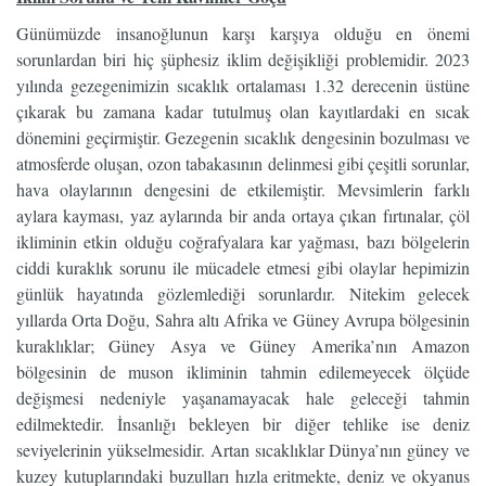
Günümüzde insanoğlunun karşı karşıya olduğu en önemi
sorunlardan biri hiç şüphesiz iklim değişikliği problemidir. 2023
yılında gezegenimizin sıcaklık ortalaması 1.32 derecenin üstüne
çıkarak bu zamana kadar tutulmuş olan kayıtlardaki en sıcak
dönemini geçirmiştir. Gezegenin sıcaklık dengesinin bozulması ve
atmosferde oluşan, ozon tabakasının delinmesi gibi çeşitli sorunlar,
hava olaylarının dengesini de etkilemiştir. Mevsimlerin farklı
aylara kayması, yaz aylarında bir anda ortaya çıkan fırtınalar, çöl
ikliminin etkin olduğu coğrafyalara kar yağması, bazı bölgelerin
ciddi kuraklık sorunu ile mücadele etmesi gibi olaylar hepimizin
günlük hayatında gözlemlediği sorunlardır. Nitekim gelecek
yıllarda Orta Doğu, Sahra altı Afrika ve Güney Avrupa bölgesinin
kuraklıklar; Güney Asya ve Güney Amerika’nın Amazon
bölgesinin de muson ikliminin tahmin edilemeyecek ölçüde
değişmesi nedeniyle yaşanamayacak hale geleceği tahmin
edilmektedir. İnsanlığı bekleyen bir diğer tehlike ise deniz
seviyelerinin yükselmesidir. Artan sıcaklıklar Dünya’nın güney ve
kuzey kutuplarındaki buzulları hızla eritmekte, deniz ve okyanus