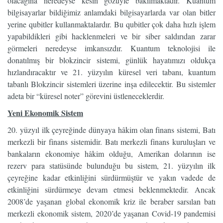
olacağına neredeyse kesin gözüyle bakılmaktadır. Kuantum
bilgisayarlar bildiğimiz anlamdaki bilgisayarlarda var olan bitler
yerine qubitler kullanmaktalardır. Bu qubitler çok daha hızlı işlem
yapabildikleri gibi hacklenmeleri ve bir siber saldırıdan zarar
görmeleri neredeyse imkansızdır. Kuantum teknolojisi ile
donatılmış bir blokzincir sistemi, günlük hayatımızı oldukça
hızlandıracaktır ve 21. yüzyılın küresel veri tabanı, kuantum
tabanlı Blokzincir sistemleri üzerine inşa edilecektir. Bu sistemler
adeta bir “küresel noter” görevini üstleneceklerdir.
Yeni Ekonomik Sistem
20. yüzyıl ilk çeyreğinde dünyaya hâkim olan finans sistemi, Batı
merkezli bir finans sistemidir. Batı merkezli finans kuruluşları ve
bankaların ekonomiye hâkim olduğu, Amerikan dolarının ise
rezerv para statüsünde bulunduğu bu sistem, 21. yüzyılın ilk
çeyreğine kadar etkinliğini sürdürmüştür ve yakın vadede de
etkinliğini sürdürmeye devam etmesi beklenmektedir. Ancak
2008’de yaşanan global ekonomik kriz ile beraber sarsılan batı
merkezli ekonomik sistem, 2020’de yaşanan Covid-19 pandemisi