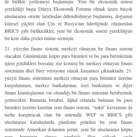
ile birlikte gerilemeye başlamıştır. Yeni bir ekonomik sistem
gerekliliği başta Dünya Ekonomik Forumu olmak üzere birçok
uluslararası otorite tarafından dillendirilmeye başlanmış, doğunun
küresel güçleri olan Çin ve Rusya’nın liderliğinde oluşturulan
BRICS gibi birliktelikler, yeni bir ekonomik sistem gerekliliğini
bir kere daha gözler önüne sermiştir.
21. yüzyılın finans sistemi, merkezi olmayan bir finans sistemi
olacaktır. Günümüzün kripto para birimleri ve bu para birimlerinin
işlem gördükleri borsalar, söz konusu bu merkezi olmayan finans
sisteminin ilkel birer versiyonu olarak karşımıza çıkmaktadır. 21.
yüzyıl finans sisteminin merkezi olmayan para birimleri üzerine
kurgulanması, merkez bankalarının, özel bankaların ve diğer
finans kuruluşlarının var olmadığı bir finans sistemini beraberinde
getirecektir. Bununla beraber, dijital ortamda bulunan bu para
birimleri üzerine kurulan yeni finans sistemi, “nakit” kavramını da
tarihe karıştıracak olan bir sistemdir. WEF ve BRICS gibi
uluslararası kuruluşlarda gündeme getirilen bu yeni finans
sisteminde Amerikan dolarının yerini, yeni bir uluslararası kripto
para biriminin alması gerektiği fikri yüksek sesle