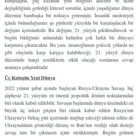
kutuplaşma, güç kazanan yeni bölgesel aktörler ve iklim
değişikliğinin getirdiği küresel sorunlar, içinde yaşadığımız dünya
düzenini bambaşka bir noktaya getirmiştir. İnsanlık medeniyeti
içinde bulunduğumuz şu günlerde yüzyılda bir karşılaşılacak bir
değişim içerisindedir. Bu değişim, 21. yüzyılı şekillendirecek ve
bugün bildiğimiz anlamdaki halinden çok farklı bir dünyayı
karşımıza çıkaracaktır. Bu yazı, insanoğlunun gelecek yıllarda ne
gibi olaylarla karşı karşıya kalabileceği, 21. yüzyıl dünya
düzeninde hangi yeniliklerin etkili olacağı sorularına cevap
aramaya çalışmaktadır.
Üç Kutuplu Yeni Dünya
2022 yılının şubat ayında başlayan Rusya-Ukrayna Savaşı, hiç
şüphesiz 21. yüzyılın en önemli jeopolitik dönüm noktalarından
biri olarak kabul edilebilir. Savaşın başlarında dünya üzerindeki en
büyük üç askeri güçten biri olarak kabul edilen Rusya’nın
Ukrayna’yı birkaç gün içerisinde mağlup edeceği tahmin edilse de
Ukraynalıların gösterdiği direniş ve Batı’nın verdiği silah desteği
savaşı tam bir çıkmazın içine sürüklemiştir. Bugün gelinen