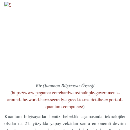
Bir Quantum Bilgisayar Örneği
(
https://www.pcgamer.com/hardware/multiple-governments-
around-the-world-have-secretly-agreed-to-restrict-the-export-of-
quantum-computers/
)
Kuantum bilgisayarlar henüz bebeklik aşamasında teknolojiler
olsalar da 21. yüzyılda yapay zekâdan sonra en önemli devrim