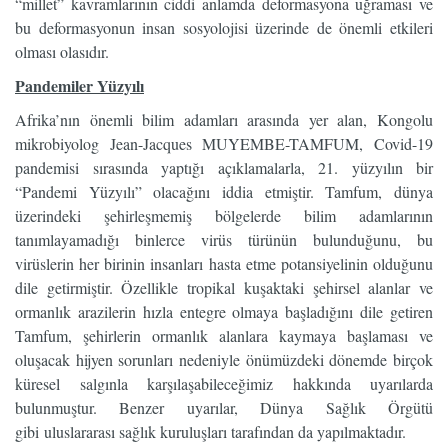
“millet” kavramlarının ciddi anlamda deformasyona uğraması ve
bu deformasyonun insan sosyolojisi üzerinde de önemli etkileri
olması olasıdır.
Pandemiler Yüzyılı
Afrika’nın önemli bilim adamları arasında yer alan, Kongolu
mikrobiyolog Jean-Jacques MUYEMBE-TAMFUM, Covid-19
pandemisi sırasında yaptığı açıklamalarla, 21. yüzyılın bir
“Pandemi Yüzyılı” olacağını iddia etmiştir. Tamfum, dünya
üzerindeki şehirleşmemiş bölgelerde bilim adamlarının
tanımlayamadığı binlerce virüs türünün bulunduğunu, bu
virüslerin her birinin insanları hasta etme potansiyelinin olduğunu
dile getirmiştir. Özellikle tropikal kuşaktaki şehirsel alanlar ve
ormanlık arazilerin hızla entegre olmaya başladığını dile getiren
Tamfum, şehirlerin ormanlık alanlara kaymaya başlaması ve
oluşacak hijyen sorunları nedeniyle önümüzdeki dönemde birçok
küresel salgınla karşılaşabileceğimiz hakkında uyarılarda
bulunmuştur. Benzer uyarılar, Dünya Sağlık Örgütü
gibi uluslararası sağlık kuruluşları tarafından da yapılmaktadır.