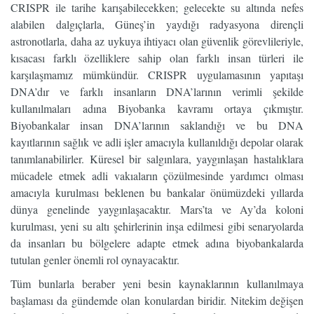
CRISPR ile tarihe karışabilecekken; gelecekte su altında nefes
alabilen dalgıçlarla, Güneş’in yaydığı radyasyona dirençli
astronotlarla, daha az uykuya ihtiyacı olan güvenlik görevlileriyle,
kısacası farklı özelliklere sahip olan farklı insan türleri ile
karşılaşmamız mümkündür. CRISPR uygulamasının yapıtaşı
DNA’dır ve farklı insanların DNA’larının verimli şekilde
kullanılmaları adına Biyobanka kavramı ortaya çıkmıştır.
Biyobankalar insan DNA’larının saklandığı ve bu DNA
kayıtlarının sağlık ve adli işler amacıyla kullanıldığı depolar olarak
tanımlanabilirler. Küresel bir salgınlara, yaygınlaşan hastalıklara
mücadele etmek adli vakıaların çözülmesinde yardımcı olması
amacıyla kurulması beklenen bu bankalar önümüzdeki yıllarda
dünya genelinde yaygınlaşacaktır. Mars’ta ve Ay’da koloni
kurulması, yeni su altı şehirlerinin inşa edilmesi gibi senaryolarda
da insanları bu bölgelere adapte etmek adına biyobankalarda
tutulan genler önemli rol oynayacaktır.
Tüm bunlarla beraber yeni besin kaynaklarının kullanılmaya
başlaması da gündemde olan konulardan biridir. Nitekim değişen