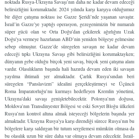
noktada Rusya-Ukrayna Savaşı’nın daha ne kadar devam edeceği
belirsizliğini korumaktadır. 2024 yılında karşı karşıya olduğumuz
bir diğer çatışma noktası ise Gazze Şeridi’nde yaşanan savaştır.
İsrail’in Gazze’ye yaptığı operasyon, gezegenimizin bir numaralı
süper gücü olan ve Orta Doğu’dan çekilerek ağırlığını Uzak
Doğu’ya vermeye hazırlanan ABD’nin yeniden bölgeye gelmesine
sebep olmuştur. Gazze’de süregelen savaşın ne kadar devam
edeceği tıpkı Ukrayna Savaşı gibi belirsizliğini korumaktayken;
dünyanın gebe olduğu birçok yeni savaş, birçok yeni çatışma alanı
vardır. Olasılıkların başında hali hazırda devam eden iki savaşın
yayılma ihtimali yer almaktadır. Çarlık Rusya’sından beri
süregelen “Panslavizm” idealini gerçekleştirmeyi ve Üçüncü
Roma İmparatorluğu’nu kurmayı hedefleyen Kremlin yönetimi,
Ukrayna’daki savaşı genişletebilecektir. Polonya’nın doğusu,
Moldova’nın Transdinyester Bölgesi ve eski Sovyet Bloğu ülkeleri
Rusya’nın kontrol altına almak isteyeceği bölgelerin başında yer
almaktadır. Ukrayna Rusya’ya karşı direndiği sürece Rusya’nın bu
bölgelere karşı saldırgan bir tutum sergilemesi mümkün olmasa da
bu olasılık uzun bir süre daha var olmaya devam edecektir. İsrail-