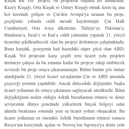
Kuşak Bir Yol” projesi, bu projelerin başında yer almaktadır.
Kuzey Kuşağı, Orta Kuşak ve Güney Kuşağı olmak üzere üç ana
kol üzerinde gelişen ve Çin’den Avrupa’ya uzanan bu proje,
geçtiğimiz yıllarda ciddi mesafe kaydetmiştir. Çin Halk
Cumhuriyeti, Orta Asya ülkelerine, Türkiye’ye, Pakistan’a,
Hindistan’a, İsrail’e ve İran’a ciddi yatırımlar yaparak 21. yüzyıl
ticaretini şekillendirecek olan bu projeyi ilerletmeye çalışmaktadır.
Buna karşılık, gezegenin hali hazırdaki süper gücü olan ABD;
Kuşak Yol projesine karşı çeşitli yeni ticaret yolu projeleri
üretmeye çalışsa da bu zamana kadar bu projeye rakip olabilecek
seviyede bir proje ortaya çıkaramamıştır. Bütün bunlar göz önüne
alındığında 21. yüzyıl ticaret savaşlarının Çin ve ABD arasında
geçeceği yorumu yapılabilir. Ancak dünyadaki değişimler, başka
ticaret yollarının da ortaya çıkmasını sağlayacak niteliktedir. İklim
değişikliğinin neden olduğu Arktik buzullarının erimesi ve deniz
seviyesinin dünya genelinde yükselerek birçok bölgeyi sular
altında bırakması sonunda yeni su ticaret yolları oluşacaktır. Bu
ticaret yollarının en önemlisi Arktik buzullarının erimesi sonucu
Rusya’nın kuzeyinde açılan ve Norveç’ten Japonya’ya deniz yolu