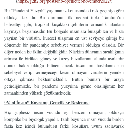
(
https://g2h2.org/posts/inb-openletter-november2022/
)
Bir “Pandemi Yüzyılı” yaşamamız konusundaki risk geçmişe göre
oldukça fazladır. Bu durumun ilk nedeni tıpkı Tamfum’un
bahsettiği gibi, tropikal kuşaktaki şehirlerin ormanlık alanlara
kaymaya başlamasıdır. Bu bölgede insanlara bulaşabilen ve hızla
yayılan bir virüsün, küresel ulaşımın en üst seviyeye çıktığı bu
dönemde bir pandemiye sebebiyet vermesi oldukça olasıdır. Bir
diğer neden ise iklim değişikliğidir. Nitekim dünyanın sıcaklığının
artması ile birlikte, güney ve kuzey buzullarının altında asırlardır
donuk halde olduğu bilinen ancak insanların hastalanmasına
sebebiyet verip vermeyeceği kesin olmayan virüslerin yeniden
ortaya çıkması beklenmektedir. Bütün bunları bir araya
getirdiğimizde, bir pandemi yüzyılına girme olasılığımız her
zamankinden yüksek gözükmektedir.
“Yeni İnsan” Kavramı, Genetik ve Beslenme
Hiç şüphesiz insan vücudu eşi benzeri olmayan, oldukça
komplike bir biyolojik yapıdır. Tarih boyunca insan vücudu birden
fazla kez içindi bulunduğu farklı koşullara uyum sağlayarak