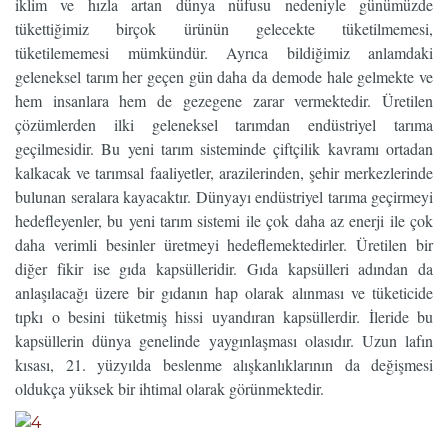
iklim ve hızla artan dünya nüfusu nedeniyle günümüzde
tükettiğimiz birçok ürünün gelecekte tüketilmemesi,
tüketilememesi mümkündür. Ayrıca bildiğimiz anlamdaki
geleneksel tarım her geçen gün daha da demode hale gelmekte ve
hem insanlara hem de gezegene zarar vermektedir. Üretilen
çözümlerden ilki geleneksel tarımdan endüstriyel tarıma
geçilmesidir. Bu yeni tarım sisteminde çiftçilik kavramı ortadan
kalkacak ve tarımsal faaliyetler, arazilerinden, şehir merkezlerinde
bulunan seralara kayacaktır. Dünyayı endüstriyel tarıma geçirmeyi
hedefleyenler, bu yeni tarım sistemi ile çok daha az enerji ile çok
daha verimli besinler üretmeyi hedeflemektedirler. Üretilen bir
diğer fikir ise gıda kapsülleridir. Gıda kapsülleri adından da
anlaşılacağı üzere bir gıdanın hap olarak alınması ve tüketicide
tıpkı o besini tüketmiş hissi uyandıran kapsüllerdir. İleride bu
kapsüllerin dünya genelinde yaygınlaşması olasıdır. Uzun lafın
kısası, 21. yüzyılda beslenme alışkanlıklarının da değişmesi
oldukça yüksek bir ihtimal olarak görünmektedir.