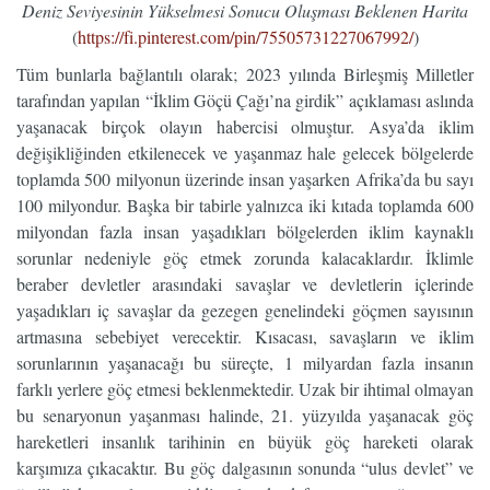
Deniz Seviyesinin Yükselmesi Sonucu Oluşması Beklenen Harita
(
https://fi.pinterest.com/pin/75505731227067992/
)
Tüm bunlarla bağlantılı olarak; 2023 yılında Birleşmiş Milletler
tarafından yapılan “İklim Göçü Çağı’na girdik” açıklaması aslında
yaşanacak birçok olayın habercisi olmuştur. Asya’da iklim
değişikliğinden etkilenecek ve yaşanmaz hale gelecek bölgelerde
toplamda 500 milyonun üzerinde insan yaşarken Afrika’da bu sayı
100 milyondur. Başka bir tabirle yalnızca iki kıtada toplamda 600
milyondan fazla insan yaşadıkları bölgelerden iklim kaynaklı
sorunlar nedeniyle göç etmek zorunda kalacaklardır. İklimle
beraber devletler arasındaki savaşlar ve devletlerin içlerinde
yaşadıkları iç savaşlar da gezegen genelindeki göçmen sayısının
artmasına sebebiyet verecektir. Kısacası, savaşların ve iklim
sorunlarının yaşanacağı bu süreçte, 1 milyardan fazla insanın
farklı yerlere göç etmesi beklenmektedir. Uzak bir ihtimal olmayan
bu senaryonun yaşanması halinde, 21. yüzyılda yaşanacak göç
hareketleri insanlık tarihinin en büyük göç hareketi olarak
karşımıza çıkacaktır. Bu göç dalgasının sonunda “ulus devlet” ve