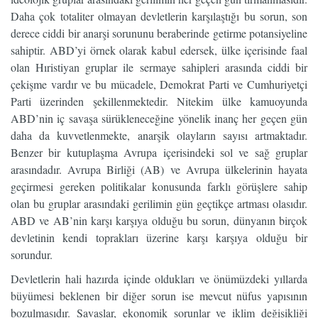
Daha çok totaliter olmayan devletlerin karşılaştığı bu sorun, son
derece ciddi bir anarşi sorununu beraberinde getirme potansiyeline
sahiptir. ABD’yi örnek olarak kabul edersek, ülke içerisinde faal
olan Hıristiyan gruplar ile sermaye sahipleri arasında ciddi bir
çekişme vardır ve bu mücadele, Demokrat Parti ve Cumhuriyetçi
Parti üzerinden şekillenmektedir. Nitekim ülke kamuoyunda
ABD’nin iç savaşa sürükleneceğine yönelik inanç her geçen gün
daha da kuvvetlenmekte, anarşik olayların sayısı artmaktadır.
Benzer bir kutuplaşma Avrupa içerisindeki sol ve sağ gruplar
arasındadır. Avrupa Birliği (AB) ve Avrupa ülkelerinin hayata
geçirmesi gereken politikalar konusunda farklı görüşlere sahip
olan bu gruplar arasındaki gerilimin gün geçtikçe artması olasıdır.
ABD ve AB’nin karşı karşıya olduğu bu sorun, dünyanın birçok
devletinin kendi toprakları üzerine karşı karşıya olduğu bir
sorundur.
Devletlerin hali hazırda içinde oldukları ve önümüzdeki yıllarda
büyümesi beklenen bir diğer sorun ise mevcut nüfus yapısının
bozulmasıdır. Savaşlar, ekonomik sorunlar ve iklim değişikliği