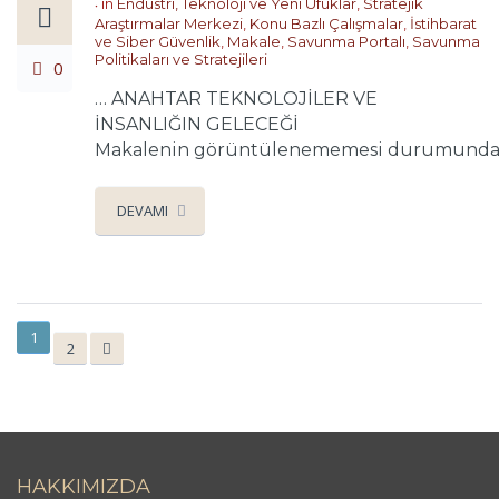
in
Endüstri, Teknoloji ve Yeni Ufuklar
,
Stratejik
Araştırmalar Merkezi
,
Konu Bazlı Çalışmalar
,
İstihbarat
ve Siber Güvenlik
,
Makale
,
Savunma Portalı
,
Savunma
Politikaları ve Stratejileri
0
… ANAHTAR TEKNOLOJİLER VE
İNSANLIĞIN GELECEĞİ
Makalenin görüntülenememesi durumunda lüt
DEVAMI
1
2
HAKKIMIZDA