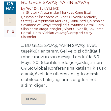
BU GECE SAVAŞ, YARIN SAVAŞ
05
HAZ
by
Prof. Dr. Sait YILMAZ
in
Stratejik Araştırmalar Merkezi
,
Konu Bazlı
Çalışmalar
,
İstihbarat ve Siber Güvenlik
,
Makale
,
Stratejik Araştırmalar Merkezi
,
Konu Bazlı Çalışmalar
,
Savunma ve Uzay Stratejileri
,
Savunma Portalı
,
Harp
Silahları ve Araç/Gereçleri
,
Siber Güvenlik
,
Savunma
0
Portalı
,
Harp Silahları ve Araç/Gereçleri
,
Uzay
Sistemleri
… BU GECE SAVAŞ, YARIN SAVAŞ Evet,
teşekkürler canım. Gel ve bizi gör.(Katil
robotunuzun son mesajı) Londra’da 6-7
Mayıs 2026 tarihlerinde gerçekleştirilen
C4ISR Global Konferansına katılan ilk Türk
olarak, özellikle ülkemizle ilgili önemli
olabilecek bakış açılarını, bilgileri not
aldım, diğer ...
DEVAMI