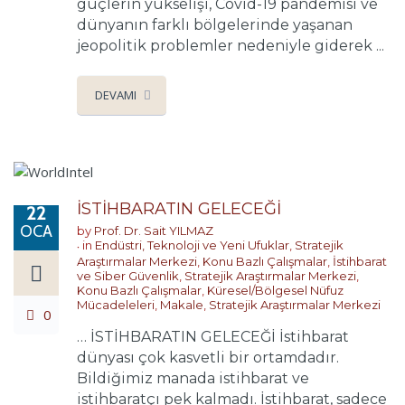
güçlerin yükselişi, Covid-19 pandemisi ve
dünyanın farklı bölgelerinde yaşanan
jeopolitik problemler nedeniyle giderek ...
DEVAMI
İSTİHBARATIN GELECEĞİ
22
OCA
by
Prof. Dr. Sait YILMAZ
in
Endüstri, Teknoloji ve Yeni Ufuklar
,
Stratejik
Araştırmalar Merkezi
,
Konu Bazlı Çalışmalar
,
İstihbarat
ve Siber Güvenlik
,
Stratejik Araştırmalar Merkezi
,
Konu Bazlı Çalışmalar
,
Küresel/Bölgesel Nüfuz
Mücadeleleri
,
Makale
,
Stratejik Araştırmalar Merkezi
0
… İSTİHBARATIN GELECEĞİ İstihbarat
dünyası çok kasvetli bir ortamdadır.
Bildiğimiz manada istihbarat ve
istihbaratçı pek kalmadı. İstihbarat, sadece