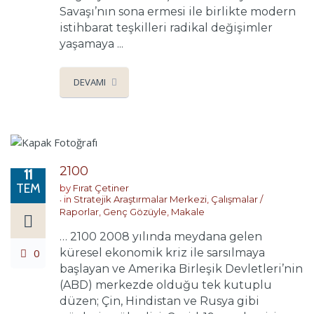
Savaşı’nın sona ermesi ile birlikte modern
istihbarat teşkilleri radikal değişimler
yaşamaya ...
DEVAMI
2100
11
TEM
by
Fırat Çetiner
in
Stratejik Araştırmalar Merkezi
,
Çalışmalar /
Raporlar
,
Genç Gözüyle
,
Makale
… 2100 2008 yılında meydana gelen
0
küresel ekonomik kriz ile sarsılmaya
başlayan ve Amerika Birleşik Devletleri’nin
(ABD) merkezde olduğu tek kutuplu
düzen; Çin, Hindistan ve Rusya gibi