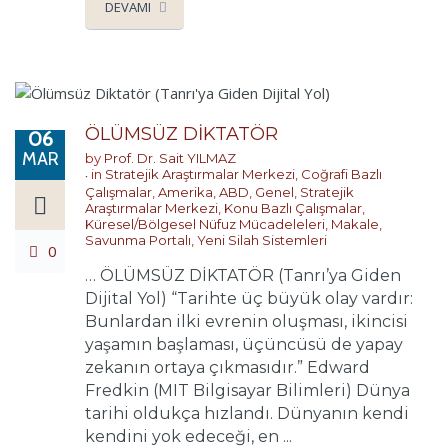
DEVAMI
ÖLÜMSÜZ DİKTATÖR
06
MAR
by
Prof. Dr. Sait YILMAZ
in
Stratejik Araştırmalar Merkezi
,
Coğrafi Bazlı
Çalışmalar
,
Amerika
,
ABD
,
Genel
,
Stratejik
Araştırmalar Merkezi
,
Konu Bazlı Çalışmalar
,
Küresel/Bölgesel Nüfuz Mücadeleleri
,
Makale
,
Savunma Portalı
,
Yeni Silah Sistemleri
0
… ÖLÜMSÜZ DİKTATÖR (Tanrı’ya Giden
Dijital Yol) “Tarihte üç büyük olay vardır:
Bunlardan ilki evrenin oluşması, ikincisi
yaşamın başlaması, üçüncüsü de yapay
zekanın ortaya çıkmasıdır.” Edward
Fredkin (MIT Bilgisayar Bilimleri) Dünya
tarihi oldukça hızlandı. Dünyanın kendi
kendini yok edeceği, en ...