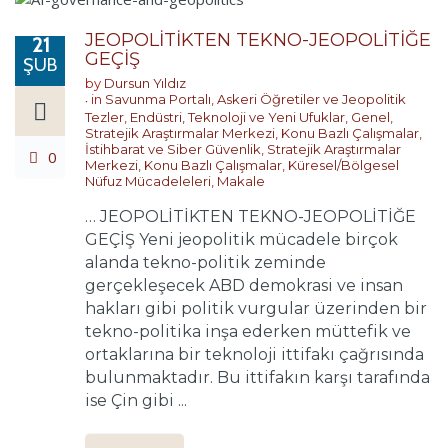
JEOPOLİTİKTEN TEKNO-JEOPOLİTİĞE
21
GEÇİŞ
ŞUB
by
Dursun Yıldız
in
Savunma Portalı
,
Askeri Öğretiler ve Jeopolitik
Tezler
,
Endüstri, Teknoloji ve Yeni Ufuklar
,
Genel
,
Stratejik Araştırmalar Merkezi
,
Konu Bazlı Çalışmalar
,
İstihbarat ve Siber Güvenlik
,
Stratejik Araştırmalar
0
Merkezi
,
Konu Bazlı Çalışmalar
,
Küresel/Bölgesel
Nüfuz Mücadeleleri
,
Makale
… JEOPOLİTİKTEN TEKNO-JEOPOLİTİĞE
GEÇİŞ Yeni jeopolitik mücadele birçok
alanda tekno-politik zeminde
gerçekleşecek ABD demokrasi ve insan
hakları gibi politik vurgular üzerinden bir
tekno-politika inşa ederken müttefik ve
ortaklarına bir teknoloji ittifakı çağrısında
bulunmaktadır. Bu ittifakın karşı tarafında
ise Çin gibi ...