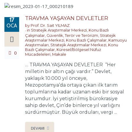
TRAVMA YAŞAYAN DEVLETLER
17
OCA
by
Prof. Dr. Sait YILMAZ
in
Stratejik Araştırmalar Merkezi
,
Konu Bazlı
Çalışmalar
,
Güvenlik, Terör ve Terörizm
,
Stratejik
Araştırmalar Merkezi
,
Konu Bazlı Çalışmalar
,
Kamuoyu
Araştırmaları
,
Stratejik Araştırmalar Merkezi
,
Konu
Bazlı Çalışmalar
,
Küresel/Bölgesel Nüfuz
0
Mücadeleleri
,
Makale
… TRAVMA YAŞAYAN DEVLETLER “Her
milletin bir altın çağı vardır.” Devlet,
yaklaşık 10.000 yıl önceye,
Mezopotamya’da ortaya çıkan ilk tarım
toplumlarına kadar uzanan eski bir sosyal
kurumdur. İyi yetiştirilmiş bürokrasiye
sahip devlet, Çin’de binlerce yıl varlığını
sürdürmüştür. Büyük orduları, vergi ...
DEVAMI