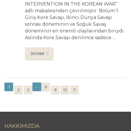
INTERVENTION IN THE KOREAN WAR”
adlı makalesinden çevrilmiştir. Bölüm 1:
Giriş Kore Savaşı, İkinci Dünya Savaşı
sonrası döneminin ve Soğuk Savaş
döneminin en önemli olaylarından biriydi.
Aslında Kore Savaşı denilince sadece ...
DEVAMI
…
1
6
2
3
9
12
HAKKIMIZDA