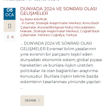
DÜNYADA 2024 VE SONRASI OLASI
08
GELİŞMELER
OCA
by
Bekir KAVRUK
in
Genel
,
Stratejik Araştırmalar Merkezi
,
Konu Bazlı
Çalışmalar
,
Küresel/Bölgesel Nüfuz Mücadeleleri
,
Makale
,
Stratejik Araştırmalar Merkezi
,
Coğrafi Bazlı
Çalışmalar
,
Merkez Coğrafya
,
Türkiye
0
… DÜNYADA 2024 VE SONRASI OLASI
GELİŞMELER Evrensel bilim yasalarının
yine evrenin bir parçasını teşkil eden
dünyadaki ekonomik sistem, global piyasa
hareketleri ve bunlara ilişkin üretilen
politikalar ile olan bağlantıları araştırma
konusudur. Bunlara ilişkin teknik bazda
sistemlerin tasarlanması yönünde yapılan
...
DEVAMI