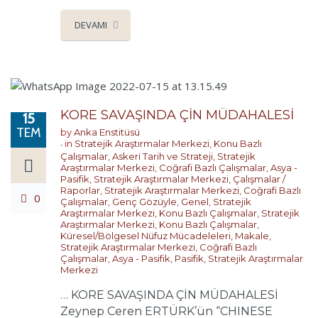
DEVAMI
KORE SAVAŞINDA ÇİN MÜDAHALESİ
15
TEM
by
Anka Enstitüsü
in
Stratejik Araştırmalar Merkezi
,
Konu Bazlı
Çalışmalar
,
Askeri Tarih ve Strateji
,
Stratejik
Araştırmalar Merkezi
,
Coğrafi Bazlı Çalışmalar
,
Asya -
Pasifik
,
Stratejik Araştırmalar Merkezi
,
Çalışmalar /
Raporlar
,
Stratejik Araştırmalar Merkezi
,
Coğrafi Bazlı
0
Çalışmalar
,
Genç Gözüyle
,
Genel
,
Stratejik
Araştırmalar Merkezi
,
Konu Bazlı Çalışmalar
,
Stratejik
Araştırmalar Merkezi
,
Konu Bazlı Çalışmalar
,
Küresel/Bölgesel Nüfuz Mücadeleleri
,
Makale
,
Stratejik Araştırmalar Merkezi
,
Coğrafi Bazlı
Çalışmalar
,
Asya - Pasifik
,
Pasifik
,
Stratejik Araştırmalar
Merkezi
… KORE SAVAŞINDA ÇİN MÜDAHALESİ
Zeynep Ceren ERTÜRK’ün “CHINESE