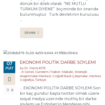
dönük bir dilek olarak “NE MUTLU
TÜRKÜM DİYENE” biçiminde bir öneride
bulunmuştur. Türk devletinin kurucusu
...
DEVAMI
EKONOMİ POLİTİK DARBE SÖYLEMİ
07
MAY
by
Dr. Deniz KİTE
in
Genel
,
Gündem / Haber
,
Makale
,
Stratejik
Araştırmalar Merkezi
,
Coğrafi Bazlı Çalışmalar
,
Merkez
Coğrafya
,
Türkiye
… EKONOMİ POLİTİK DARBE SÖYLEMİ Son
0
bir kaç gündür başta twitter olmak üzere
sosyal medya üzerinde müthiş bir darbe
söylemi ve Erdoğan’ın Menderes gibi