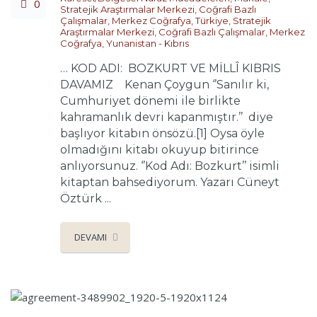
0
Stratejik Araştırmalar Merkezi
,
Coğrafi Bazlı
Çalışmalar
,
Merkez Coğrafya
,
Türkiye
,
Stratejik
Araştırmalar Merkezi
,
Coğrafi Bazlı Çalışmalar
,
Merkez
Coğrafya
,
Yunanistan - Kıbrıs
… KOD ADI: BOZKURT VE MİLLÎ KIBRIS
DAVAMIZ Kenan Çoygun ‘’Sanılır ki,
Cumhuriyet dönemi ile birlikte
kahramanlık devri kapanmıştır.’’ diye
başlıyor kitabın önsözü.[1] Oysa öyle
olmadığını kitabı okuyup bitirince
anlıyorsunuz. ‘’Kod Adı: Bozkurt’’ isimli
kitaptan bahsediyorum. Yazarı Cüneyt
Öztürk ...
DEVAMI