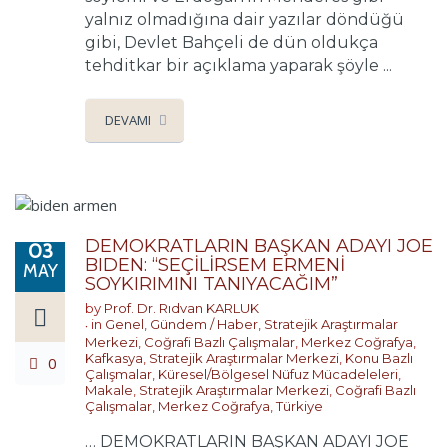
yalnız olmadığına dair yazılar döndüğü
gibi, Devlet Bahçeli de dün oldukça
tehditkar bir açıklama yaparak şöyle ...
DEVAMI
DEMOKRATLARIN BAŞKAN ADAYI JOE
03
BIDEN: “SEÇİLİRSEM ERMENİ
MAY
SOYKIRIMINI TANIYACAĞIM”
by
Prof. Dr. Rıdvan KARLUK
in
Genel
,
Gündem / Haber
,
Stratejik Araştırmalar
Merkezi
,
Coğrafi Bazlı Çalışmalar
,
Merkez Coğrafya
,
Kafkasya
,
Stratejik Araştırmalar Merkezi
,
Konu Bazlı
0
Çalışmalar
,
Küresel/Bölgesel Nüfuz Mücadeleleri
,
Makale
,
Stratejik Araştırmalar Merkezi
,
Coğrafi Bazlı
Çalışmalar
,
Merkez Coğrafya
,
Türkiye
… DEMOKRATLARIN BAŞKAN ADAYI JOE