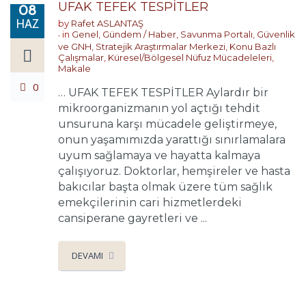
UFAK TEFEK TESPİTLER
08
HAZ
by
Rafet ASLANTAŞ
in
Genel
,
Gündem / Haber
,
Savunma Portalı
,
Güvenlik
ve GNH
,
Stratejik Araştırmalar Merkezi
,
Konu Bazlı
Çalışmalar
,
Küresel/Bölgesel Nüfuz Mücadeleleri
,
Makale
0
… UFAK TEFEK TESPİTLER Aylardır bir
mikroorganizmanın yol açtığı tehdit
unsuruna karşı mücadele geliştirmeye,
onun yaşamımızda yarattığı sınırlamalara
uyum sağlamaya ve hayatta kalmaya
çalışıyoruz. Doktorlar, hemşireler ve hasta
bakıcılar başta olmak üzere tüm sağlık
emekçilerinin cari hizmetlerdeki
cansiperane gayretleri ve ...
DEVAMI