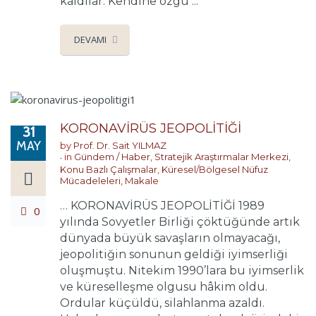
kaldılar. Kendine özgü ...
DEVAMI
KORONAVİRÜS JEOPOLİTİĞİ
31
MAY
by
Prof. Dr. Sait YILMAZ
in
Gündem / Haber
,
Stratejik Araştırmalar Merkezi
,
Konu Bazlı Çalışmalar
,
Küresel/Bölgesel Nüfuz
Mücadeleleri
,
Makale
… KORONAVİRÜS JEOPOLİTİĞİ 1989
0
yılında Sovyetler Birliği çöktüğünde artık
dünyada büyük savaşların olmayacağı,
jeopolitiğin sonunun geldiği iyimserliği
oluşmuştu. Nitekim 1990’lara bu iyimserlik
ve küreselleşme olgusu hâkim oldu.
Ordular küçüldü, silahlanma azaldı.