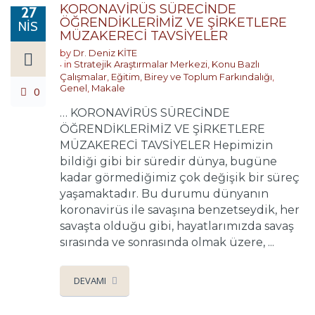
KORONAVİRÜS SÜRECİNDE
27
ÖĞRENDİKLERİMİZ VE ŞİRKETLERE
NIS
MÜZAKERECİ TAVSİYELER
by
Dr. Deniz KİTE
in
Stratejik Araştırmalar Merkezi
,
Konu Bazlı
Çalışmalar
,
Eğitim, Birey ve Toplum Farkındalığı
,
Genel
,
Makale
0
… KORONAVİRÜS SÜRECİNDE
ÖĞRENDİKLERİMİZ VE ŞİRKETLERE
MÜZAKERECİ TAVSİYELER Hepimizin
bildiği gibi bir süredir dünya, bugüne
kadar görmediğimiz çok değişik bir süreç
yaşamaktadır. Bu durumu dünyanın
koronavirüs ile savaşına benzetseydik, her
savaşta olduğu gibi, hayatlarımızda savaş
sırasında ve sonrasında olmak üzere, ...
DEVAMI