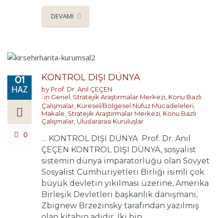
DEVAMI
KONTROL DIŞI DÜNYA
01
HAZ
by
Prof. Dr. Anıl ÇEÇEN
in
Genel
,
Stratejik Araştırmalar Merkezi
,
Konu Bazlı
Çalışmalar
,
Küresel/Bölgesel Nüfuz Mücadeleleri
,
Makale
,
Stratejik Araştırmalar Merkezi
,
Konu Bazlı
Çalışmalar
,
Uluslararası Kuruluşlar
0
… KONTROL DIŞI DÜNYA Prof. Dr. Anıl
ÇEÇEN KONTROL DIŞI DÜNYA, sosyalist
sistemin dünya imparatorluğu olan Sovyet
Sosyalist Cumhuriyetleri Birliği isimli çok
büyük devletin yıkılması üzerine, Amerika
Birleşik Devletleri başkanlık danışmanı,
Zbignew Brzezinsky tarafından yazılmış
olan kitabın adıdır. İki bin ...