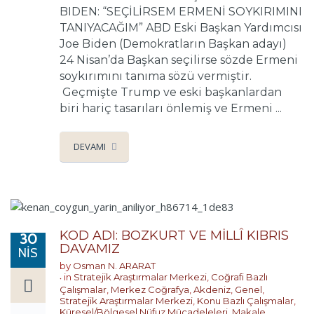
BIDEN: “SEÇİLİRSEM ERMENİ SOYKIRIMINI
TANIYACAĞIM” ABD Eski Başkan Yardımcısı
Joe Biden (Demokratların Başkan adayı)
24 Nisan’da Başkan seçilirse sözde Ermeni
soykırımını tanıma sözü vermiştir.
Geçmişte Trump ve eski başkanlardan
biri hariç tasarıları önlemiş ve Ermeni ...
DEVAMI
KOD ADI: BOZKURT VE MİLLÎ KIBRIS
30
DAVAMIZ
NIS
by
Osman N. ARARAT
in
Stratejik Araştırmalar Merkezi
,
Coğrafi Bazlı
Çalışmalar
,
Merkez Coğrafya
,
Akdeniz
,
Genel
,
Stratejik Araştırmalar Merkezi
,
Konu Bazlı Çalışmalar
,
Küresel/Bölgesel Nüfuz Mücadeleleri
,
Makale
,