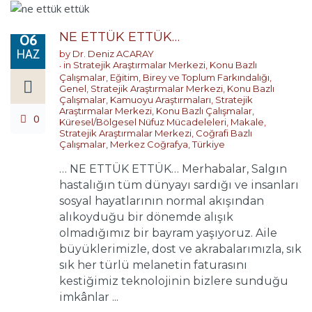
NE ETTÜK ETTÜK…
06
HAZ
by
Dr. Deniz ACARAY
in
Stratejik Araştırmalar Merkezi
,
Konu Bazlı
Çalışmalar
,
Eğitim, Birey ve Toplum Farkındalığı
,
Genel
,
Stratejik Araştırmalar Merkezi
,
Konu Bazlı
Çalışmalar
,
Kamuoyu Araştırmaları
,
Stratejik
Araştırmalar Merkezi
,
Konu Bazlı Çalışmalar
,
0
Küresel/Bölgesel Nüfuz Mücadeleleri
,
Makale
,
Stratejik Araştırmalar Merkezi
,
Coğrafi Bazlı
Çalışmalar
,
Merkez Coğrafya
,
Türkiye
… NE ETTÜK ETTÜK… Merhabalar, Salgın
hastalığın tüm dünyayı sardığı ve insanları
sosyal hayatlarının normal akışından
alıkoyduğu bir dönemde alışık
olmadığımız bir bayram yaşıyoruz. Aile
büyüklerimizle, dost ve akrabalarımızla, sık
sık her türlü melanetin faturasını
kestiğimiz teknolojinin bizlere sunduğu
imkânlar ...