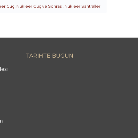
eer Güç
,
Nükleer Güç ve Sonrası
,
Nükleer Santraller
TARİHTE BUGÜN
lesi
m