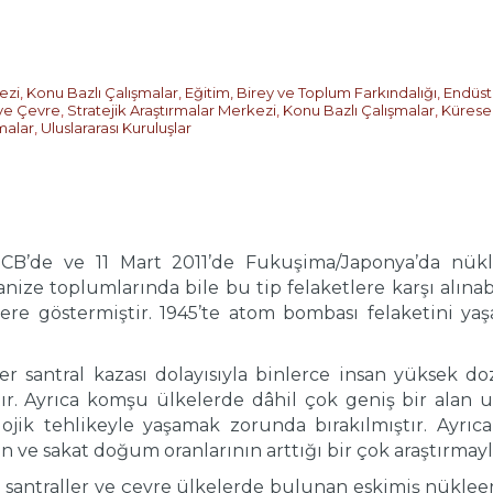
ezi
,
Konu Bazlı Çalışmalar
,
Eğitim, Birey ve Toplum Farkındalığı
,
Endüstr
 ve Çevre
,
Stratejik Araştırmalar Merkezi
,
Konu Bazlı Çalışmalar
,
Kürese
malar
,
Uluslararası Kuruluşlar
SCB’de ve 11 Mart 2011’de Fukuşima/Japonya’da nükl
ize toplumlarında bile bu tip felaketlere karşı alınabi
ere göstermiştir. 1945’te atom bombası felaketini ya
eer santral kazası dolayısıyla binlerce insan yüksek 
ır. Ayrıca komşu ülkelerde dâhil çok geniş bir alan u
lojik tehlikeyle yaşamak zorunda bırakılmıştır. Ayrıc
n ve sakat doğum oranlarının arttığı bir çok araştırmayl
antraller ve çevre ülkelerde bulunan eskimiş nükleer 