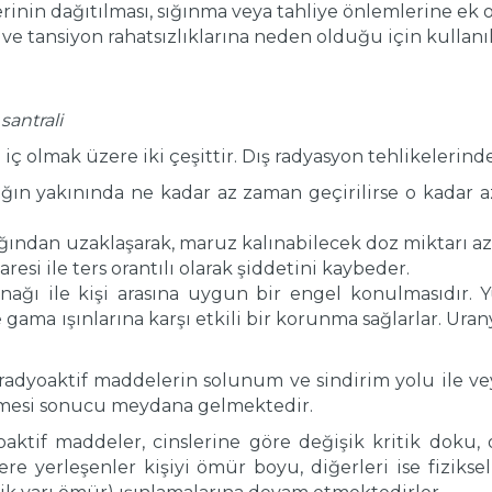
tlerinin dağıtılması, sığınma veya tahliye önlemlerine ek 
 ve tansiyon rahatsızlıklarına neden olduğu için kullanı
antrali
 iç olmak üzere iki çeşittir. Dış radyasyon tehlikelerin
ğın yakınında ne kadar az zaman geçirilirse o kadar a
ndan uzaklaşarak, maruz kalınabilecek doz miktarı azal
esi ile ters orantılı olarak şiddetini kaybeder.
nağı ile kişi arasına uygun bir engel konulmasıdır.
gama ışınlarına karşı etkili bir korunma sağlarlar. Urany
k radyoaktif maddelerin solunum ve sindirim yolu ile v
rmesi sonucu meydana gelmektedir.
tif maddeler, cinslerine göre değişik kritik doku, 
re yerleşenler kişiyi ömür boyu, diğerleri ise fizikse