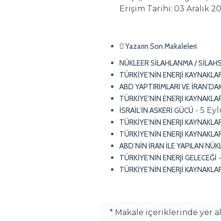
Erişim Tarihi: 03 Aralık 20
Yazarın Son Makaleleri
NÜKLEER SİLAHLANMA / SİLAH
TÜRKİYE’NİN ENERJİ KAYNAKLA
ABD YAPTIRIMLARI VE İRAN’DA
TÜRKİYE’NİN ENERJİ KAYNAKLA
- 5 Ey
İSRAİL’İN ASKERİ GÜCÜ
TÜRKİYE’NİN ENERJİ KAYNAKLAR
TÜRKİYE’NİN ENERJİ KAYNAKLA
ABD’NİN İRAN İLE YAPILAN N
TÜRKİYE’NİN ENERJİ GELECEĞİ
TÜRKİYE’NİN ENERJİ KAYNAKLA
* Makale içeriklerinde yer 