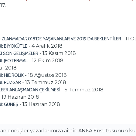
17.
- 11 
SIZLANMADA 2018’DE YAŞANANLAR VE 2019’DA BEKLENTİLER
- 4 Aralık 2018
RI: BİYOKÜTLE
- 13 Kasım 2018
Kİ SON GELİŞMELER
- 12 Ekim 2018
RI: JEOTERMAL
lül 2018
- 18 Ağustos 2018
I: HİDROLİK
- 13 Temmuz 2018
RI: RÜZGÂR
- 5 Temmuz 2018
ÜKLEER ANLAŞMADAN ÇEKİLMESİ
- 19 Haziran 2018
- 13 Haziran 2018
RI: GÜNEŞ
alan görüşler yazarlarımıza aittir. ANKA Enstitüsünün k