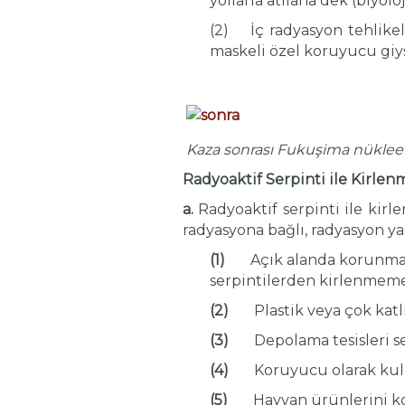
yollarla atılana dek (biyol
(2) İç radyasyon tehlike
maskeli özel koruyucu giysi
Kaza sonrası Fukuşima nükleer 
Radyoaktif Serpinti ile Kirle
a.
Radyoaktif serpinti ile kir
radyasyona bağlı, radyasyon ya
(1)
Açık alanda korunma 
serpintilerden kirlenmeme
(2)
Plastik veya çok kat
(3)
Depolama tesisleri se
(4)
Koruyucu olarak kull
(5)
Hayvan ürünlerini ko