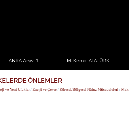
ANKA Arşiv
M. Kemal ATATÜRK
İKELERDE ÖNLEMLER
oji ve Yeni Ufuklar
/
Enerji ve Çevre
/
Küresel/Bölgesel Nüfuz Mücadeleleri
/
Mak