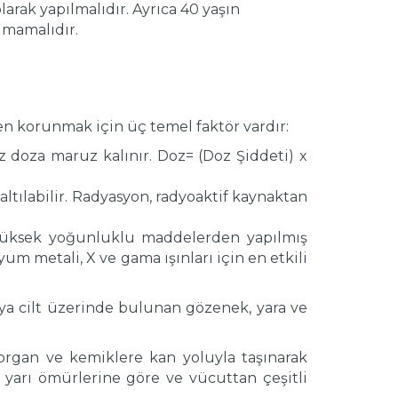
olarak yapılmalıdır. Ayrıca 40 yaşın
lmamalıdır.
den korunmak için üç temel faktör vardır:
z doza maruz kalınır. Doz= (Doz Şiddeti) x
tılabilir. Radyasyon, radyoaktif kaynaktan
 Yüksek yoğunluklu maddelerden yapılmış
um metali, X ve gama ışınları için en etkili
eya cilt üzerinde bulunan gözenek, yara ve
organ ve kemiklere kan yoluyla taşınarak
l yarı ömürlerine göre ve vücuttan çeşitli