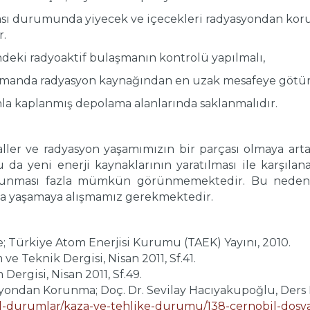
ası durumunda yiyecek ve içecekleri radyasyondan kor
r.
ndeki radyoaktif bulaşmanın kontrolü yapılmalı,
amanda radyasyon kaynağından en uzak mesafeye götür
rhla kaplanmış depolama alanlarında saklanmalıdır.
aller ve radyasyon yaşamımızın bir parçası olmaya art
u da yeni enerji kaynaklarının yaratılması ile karşıla
lunması fazla mümkün görünmemektedir. Bu nedenle,
nla yaşamaya alışmamız gerekmektedir.
; Türkiye Atom Enerjisi Kurumu (TAEK) Yayını, 2010.
ve Teknik Dergisi, Nisan 2011, Sf.41.
Dergisi, Nisan 2011, Sf.49.
ondan Korunma; Doç. Dr. Sevilay Hacıyakupoğlu, Ders No
cil-durumlar/kaza-ve-tehlike-durumu/138-cernobil-dos