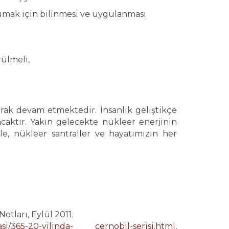
umak için bilinmesi ve uygulanması
ülmeli,
arak devam etmektedir. İnsanlık geliştikçe
nacaktır. Yakın gelecekte nükleer enerjinin
 nükleer santraller ve hayatımızın her
tları, Eylül 2011.
yasi/365-20-yilinda- cernobil-serisi.html
,