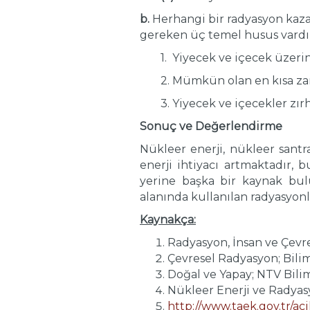
b.
Herhangi bir radyasyon kaz
gereken üç temel husus vardı
1. Yiyecek ve içecek üzeri
2. Mümkün olan en kısa z
3. Yiyecek ve içecekler zı
Sonuç ve Değerlendirme
Nükleer enerji, nükleer santr
enerji ihtiyacı artmaktadır, b
yerine başka bir kaynak bu
alanında kullanılan radyasyo
Kaynakça:
Radyasyon, İnsan ve Çevre
Çevresel Radyasyon; Bilim 
Doğal ve Yapay; NTV Bilim 
Nükleer Enerji ve Radyasy
http://www.taek.gov.tr/a