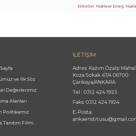
Etiketler:
Nükleer Enerji
,
Nükl
İLETİŞİM
Sayfa
Adres: Kazım Özalp Mahal
Koza Sokak 47/4 06700
müz ve İlk Söz
Çankaya/ANKARA
el Değerlerimiz
Tel : 0312 424 1923
şma Alanları
Faks: 0312 424 1924
n Politikamız
E-Posta:
ankaenstitusu@gmail.co
 Tanıtım Filmi