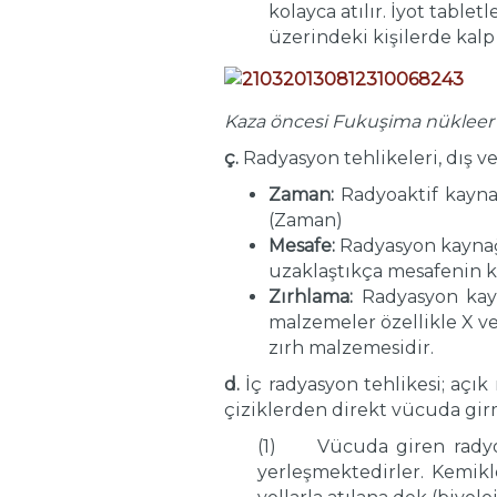
kolayca atılır. İyot table
üzerindeki kişilerde kalp
Kaza öncesi Fukuşima nükleer s
ç.
Radyasyon tehlikeleri, dış ve
Zaman:
Radyoaktif kayna
(Zaman)
Mesafe:
Radyasyon kaynağı
uzaklaştıkça mesafenin kar
Zırhlama:
Radyasyon kay
malzemeler özellikle X ve 
zırh malzemesidir.
d.
İç radyasyon tehlikesi; açı
çiziklerden direkt vücuda gi
(1) Vücuda giren radyoak
yerleşmektedirler. Kemikle