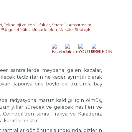
i, Teknoloji ve Yeni Ufuklar
,
Stratejik Araştırmalar
l/Bölgesel Nüfuz Mücadeleleri
,
Makale
,
Stratejik
eer santrallerde meydana gelen kazalar,
lecek tedbirlerin ne kadar ayrıntılı olarak
şayan Japonya bile böyle bir durumla baş
dozda radyasyona maruz kaldığı için ölmüş,
zun yıllar sürecek ve gelecek nesilleri ve
a, Çernobil’den sonra Trakya ve Karadeniz
a kanıtlanmıştır.
santraller göz önüne alındığında, bizlerin