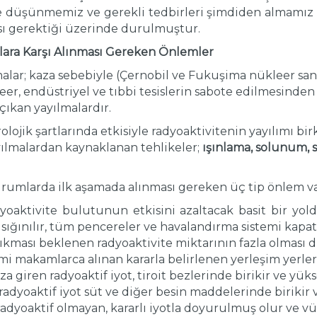
e düşünmemiz ve gerekli tedbirleri şimdiden almamız 
ası gerektiği üzerinde durulmuştur.
malara Karşı Alınması Gereken Önlemler
alar; kaza sebebiyle (Çernobil ve Fukuşima nükleer santr
r, endüstriyel ve tıbbi tesislerin sabote edilmesinden
ıkan yayılmalardır.
ojik şartlarında etkisiyle radyoaktivitenin yayılımı bir
yılmalardan kaynaklanan tehlikeler;
ışınlama, solunum, 
urumlarda ilk aşamada alınması gereken üç tip önlem va
oaktivite bulutunun etkisini azaltacak basit bir yold
sığınılır, tüm pencereler ve havalandırma sistemi kapatı
kması beklenen radyoaktivite miktarının fazla olması
smi makamlarca alınan kararla belirlenen yerleşim yerle
iren radyoaktif iyot, tiroit bezlerinde birikir ve yüks
radyoaktif iyot süt ve diğer besin maddelerinde birikir ve
 radyoaktif olmayan, kararlı iyotla doyurulmuş olur ve vü