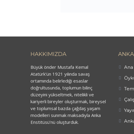
HAKKIMIZDA
ANKA
Büyük önder Mustafa Kemal
Ana 
Atatürk’ün 1921 yılında savaş
Öykü
ortamında belirlediği esaslar
doğrultusunda, toplumun bilinç
Tem
düzeyini yükseltmek, nitelikli ve
Çalı
kariyerli bireyler oluşturmak, bireysel
ve toplumsal bazda çağdaş yaşam
Yayı
modelleri sunmak maksadıyla Anka
Anka
Enstitüsü’nü oluşturduk.