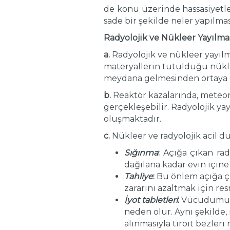
de konu üzerinde hassasiyetl
sade bir şekilde neler yapılm
Radyolojik ve Nükleer Yayıl
a.
Radyolojik ve nükleer yayılm
materyallerin tutulduğu nüklee
meydana gelmesinden ortaya ç
b.
Reaktör kazalarında, meteorol
gerçekleşebilir. Radyolojik ya
oluşmaktadır.
c.
Nükleer ve radyolojik acil d
Sığınma
:
Açığa çıkan rady
dağılana kadar evin içine 
Tahliye
:
Bu önlem açığa çı
zararını azaltmak için re
İyot tabletleri
:
Vücudumuza g
neden olur. Aynı şekilde, 
alınmasıyla tiroit bezleri