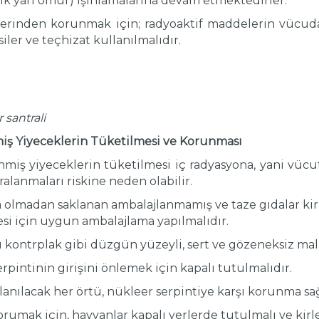
ojik yarı ömür) ışınlamalarına devam etmektedirler.
lerinden korunmak için; radyoaktif maddelerin vücuda
ler ve teçhizat kullanılmalıdır.
santrali
nmiş Yiyeceklerin Tüketilmesi ve Korunması
lenmiş yiyeceklerin tüketilmesi iç radyasyona, yani vüc
ralanmaları riskine neden olabilir.
olmadan saklanan ambalajlanmamış ve taze gıdalar kirle
si için uygun ambalajlama yapılmalıdır.
lı kontrplak gibi düzgün yüzeyli, sert ve gözeneksiz ma
rpintinin girişini önlemek için kapalı tutulmalıdır.
anılacak her örtü, nükleer serpintiye karşı korunma sağ
rumak için, hayvanlar kapalı yerlerde tutulmalı ve kirl