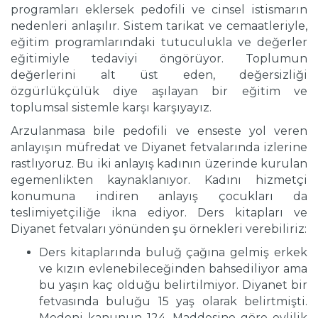
programları eklersek pedofili ve cinsel istismarın
nedenleri anlaşılır. Sistem tarikat ve cemaatleriyle,
eğitim programlarındaki tutuculukla ve değerler
eğitimiyle tedaviyi öngörüyor. Toplumun
değerlerini alt üst eden, değersizliği
özgürlükçülük diye aşılayan bir eğitim ve
toplumsal sistemle karşı karşıyayız.
Arzulanmasa bile pedofili ve enseste yol veren
anlayışın müfredat ve Diyanet fetvalarında izlerine
rastlıyoruz. Bu iki anlayış kadının üzerinde kurulan
egemenlikten kaynaklanıyor. Kadını hizmetçi
konumuna indiren anlayış çocukları da
teslimiyetçiliğe ikna ediyor. Ders kitapları ve
Diyanet fetvaları yönünden şu örnekleri verebiliriz:
Ders kitaplarında buluğ çağına gelmiş erkek
ve kızın evlenebileceğinden bahsediliyor ama
bu yaşın kaç olduğu belirtilmiyor. Diyanet bir
fetvasında buluğu 15 yaş olarak belirtmişti.
Medeni kanunun 124. Maddesine göre evlilik