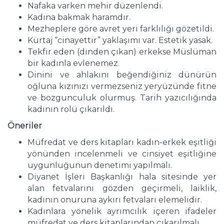
Nafaka varken mehir düzenlendi.
Kadına bakmak haramdır.
Mezheplere göre avret yeri farklılığı gözetildi.
Kürtaj “cinayettir” yaklaşımı var. Estetik yasak.
Tekfir eden (dinden çıkan) erkekse Müslüman
bir kadınla evlenemez.
Dinini ve ahlakını beğendiğiniz dünürün
oğluna kızınızı vermezseniz yeryüzünde fitne
ve bozgunculuk olurmuş. Tarih yazıcılığında
kadının rolü çıkarıldı.
Öneriler
Müfredat ve ders kitapları kadın-erkek eşitliği
yönünden incelenmeli ve cinsiyet eşitliğine
uygunluğunun denetimi yapılmalı.
Diyanet İşleri Başkanlığı hala sitesinde yer
alan fetvalarını gözden geçirmeli, laiklik,
kadının onuruna aykırı fetvaları elemelidir.
Kadınlara yönelik ayrımcılık içeren ifadeler
müfredat ve ders kitaplarından çıkarılmalı.