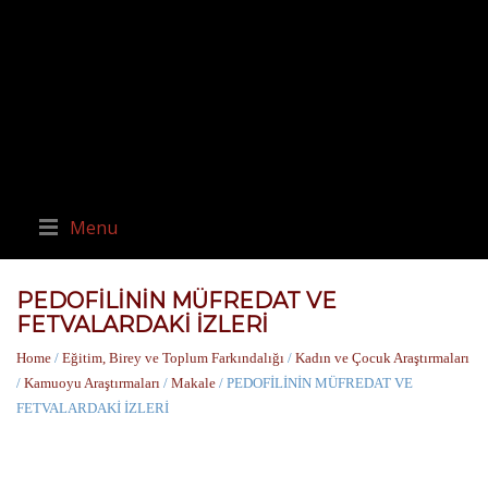
Menu
PEDOFİLİNİN MÜFREDAT VE
FETVALARDAKİ İZLERİ
Home
/
Eğitim, Birey ve Toplum Farkındalığı
/
Kadın ve Çocuk Araştırmaları
/
Kamuoyu Araştırmaları
/
Makale
/ PEDOFİLİNİN MÜFREDAT VE
FETVALARDAKİ İZLERİ