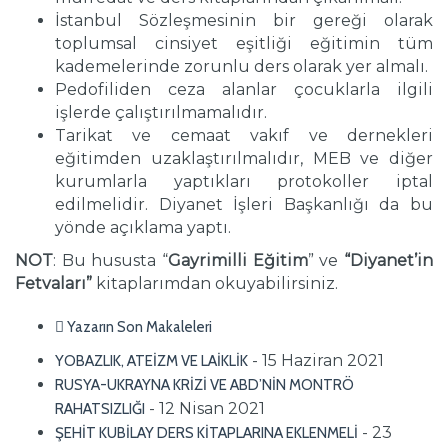
İstanbul Sözleşmesinin bir gereği olarak
toplumsal cinsiyet eşitliği eğitimin tüm
kademelerinde zorunlu ders olarak yer almalı.
Pedofiliden ceza alanlar çocuklarla ilgili
işlerde çalıştırılmamalıdır.
Tarikat ve cemaat vakıf ve dernekleri
eğitimden uzaklaştırılmalıdır, MEB ve diğer
kurumlarla yaptıkları protokoller iptal
edilmelidir. Diyanet İşleri Başkanlığı da bu
yönde açıklama yaptı.
NOT
: Bu hususta “
Gayrimilli Eğitim
” ve
“Diyanet’in
Fetvaları”
kitaplarımdan okuyabilirsiniz.
Yazarın Son Makaleleri
- 15 Haziran 2021
YOBAZLIK, ATEİZM VE LAİKLİK
RUSYA-UKRAYNA KRİZİ VE ABD’NİN MONTRÖ
- 12 Nisan 2021
RAHATSIZLIĞI
- 23
ŞEHİT KUBİLAY DERS KİTAPLARINA EKLENMELİ