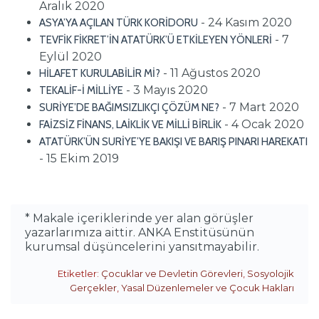
Aralık 2020
- 24 Kasım 2020
ASYA’YA AÇILAN TÜRK KORİDORU
- 7
TEVFİK FİKRET’İN ATATÜRK’Ü ETKİLEYEN YÖNLERİ
Eylül 2020
- 11 Ağustos 2020
HİLAFET KURULABİLİR Mİ?
- 3 Mayıs 2020
TEKALİF-İ MİLLİYE
- 7 Mart 2020
SURİYE’DE BAĞIMSIZLIKÇI ÇÖZÜM NE?
- 4 Ocak 2020
FAİZSİZ FİNANS, LAİKLİK VE MİLLİ BİRLİK
ATATÜRK’ÜN SURİYE’YE BAKIŞI VE BARIŞ PINARI HAREKATI
- 15 Ekim 2019
* Makale içeriklerinde yer alan görüşler
yazarlarımıza aittir. ANKA Enstitüsünün
kurumsal düşüncelerini yansıtmayabilir.
Etiketler:
Çocuklar ve Devletin Görevleri
,
Sosyolojik
Gerçekler
,
Yasal Düzenlemeler ve Çocuk Hakları