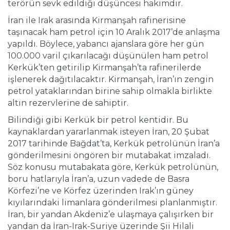
terörün sevk edildiği düşüncesi hakimdir.
İran ile Irak arasında Kirmanşah rafinerisine
taşınacak ham petrol için 10 Aralık 2017’de anlaşma
yapıldı. Böylece, yabancı ajanslara göre her gün
100.000 varil çıkarılacağı düşünülen ham petrol
Kerkük’ten getirilip Kirmanşah’ta rafinerilerde
işlenerek dağıtılacaktır. Kirmanşah, İran’ın zengin
petrol yataklarından birine sahip olmakla birlikte
altın rezervlerine de sahiptir.
Bilindiği gibi Kerkük bir petrol kentidir. Bu
kaynaklardan yararlanmak isteyen İran, 20 Şubat
2017 tarihinde Bağdat’ta, Kerkük petrolünün İran’a
gönderilmesini öngören bir mutabakat imzaladı.
Söz konusu mutabakata göre, Kerkük petrolünün,
boru hatlarıyla İran’a, uzun vadede de Basra
Körfezi’ne ve Körfez üzerinden Irak’ın güney
kıyılarındaki limanlara gönderilmesi planlanmıştır.
İran, bir yandan Akdeniz’e ulaşmaya çalışırken bir
yandan da İran-Irak-Suriye üzerinde Şii Hilali