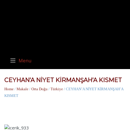
Menu
CEYHAN’A NİYET KİRMANŞAH’A KISMET
Home
/
Makale
/
Orta Doğu
/
Türkiye
/ CEYHAN’A NİYET KİRMANŞAH’A
KISMET