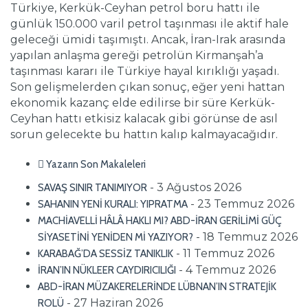
Türkiye, Kerkük-Ceyhan petrol boru hattı ile
günlük 150.000 varil petrol taşınması ile aktif hale
geleceği ümidi taşımıştı. Ancak, İran-Irak arasında
yapılan anlaşma gereği petrolün Kirmanşah’a
taşınması kararı ile Türkiye hayal kırıklığı yaşadı.
Son gelişmelerden çıkan sonuç, eğer yeni hattan
ekonomik kazanç elde edilirse bir süre Kerkük-
Ceyhan hattı etkisiz kalacak gibi görünse de asıl
sorun gelecekte bu hattın kalıp kalmayacağıdır.
Yazarın Son Makaleleri
- 3 Ağustos 2026
SAVAŞ SINIR TANIMIYOR
- 23 Temmuz 2026
SAHANIN YENİ KURALI: YIPRATMA
MACHİAVELLİ HÂLÂ HAKLI MI? ABD-İRAN GERİLİMİ GÜÇ
- 18 Temmuz 2026
SİYASETİNİ YENİDEN Mİ YAZIYOR?
- 11 Temmuz 2026
KARABAĞ’DA SESSİZ TANIKLIK
- 4 Temmuz 2026
İRAN’IN NÜKLEER CAYDIRICILIĞI
ABD-İRAN MÜZAKERELERİNDE LÜBNAN’IN STRATEJİK
- 27 Haziran 2026
ROLÜ