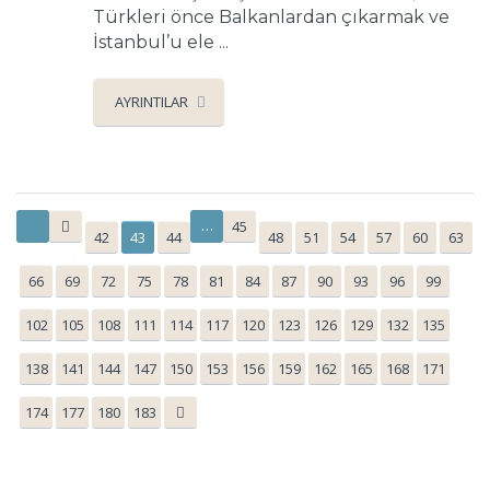
Türkleri önce Balkanlardan çıkarmak ve
İstanbul’u ele ...
AYRINTILAR
…
45
42
43
44
48
51
54
57
60
63
66
69
72
75
78
81
84
87
90
93
96
99
102
105
108
111
114
117
120
123
126
129
132
135
138
141
144
147
150
153
156
159
162
165
168
171
174
177
180
183