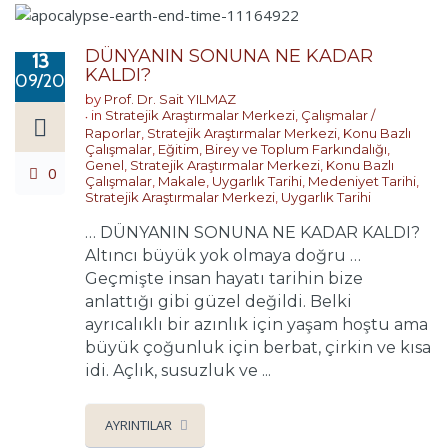
DÜNYANIN SONUNA NE KADAR
13
KALDI?
09/2022
by
Prof. Dr. Sait YILMAZ
in
Stratejik Araştırmalar Merkezi
,
Çalışmalar /
Raporlar
,
Stratejik Araştırmalar Merkezi
,
Konu Bazlı
Çalışmalar
,
Eğitim, Birey ve Toplum Farkındalığı
,
Genel
,
Stratejik Araştırmalar Merkezi
,
Konu Bazlı
0
Çalışmalar
,
Makale
,
Uygarlık Tarihi
,
Medeniyet Tarihi
,
Stratejik Araştırmalar Merkezi
,
Uygarlık Tarihi
… DÜNYANIN SONUNA NE KADAR KALDI?
Altıncı büyük yok olmaya doğru …
Geçmişte insan hayatı tarihin bize
anlattığı gibi güzel değildi. Belki
ayrıcalıklı bir azınlık için yaşam hoştu ama
büyük çoğunluk için berbat, çirkin ve kısa
idi. Açlık, susuzluk ve ...
AYRINTILAR