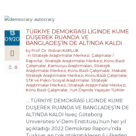
TÜRKİYE DEMOKRASİ LİGİNDE KÜME
13
DÜŞEREK RUANDA VE
09/2022
BANGLADEŞ’İN DE ALTINDA KALDI
by
Prof. Dr. Rıdvan KARLUK
in
Stratejik Araştırmalar Merkezi
,
Çalışmalar /
Raporlar
,
Stratejik Araştırmalar Merkezi
,
Konu Bazlı
Çalışmalar
,
Kamuoyu Araştırmaları
,
Stratejik
0
Araştırmalar Merkezi
,
Konu Bazlı Çalışmalar
,
Makale
,
Stratejik Araştırmalar Merkezi
,
Konu Bazlı Çalışmalar
,
STK ve Psiko-Sosyal Araştırmalar
,
Stratejik
Araştırmalar Merkezi
,
Stratejik Araştırmalar Merkezi
,
Konu Bazlı Çalışmalar
,
Yurt Dışında Yaşayan Türkler
… TÜRKİYE DEMOKRASİ LİGİNDE KÜME
DÜŞEREK RUANDA VE BANGLADEŞ’İN DE
ALTINDA KALDI İsveç Göteborg
Üniversitesi V-Dem Enstitüsü‘nün her yıl
açıkladığı 2022 Demokrasi Raporu’nda
Türkiye, en çok otokratikleşen 5 ülkeden