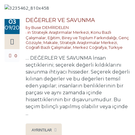
DEĞERLER VE SAVUNMA
03
09/2022
by
Buse DEMİRDELEN
in
Stratejik Araştırmalar Merkezi
,
Konu Bazlı
Çalışmalar
,
Eğitim, Birey ve Toplum Farkındalığı
,
Genç
Gözüyle
,
Makale
,
Stratejik Araştırmalar Merkezi
,
Coğrafi Bazlı Çalışmalar
,
Merkez Coğrafya
,
Türkiye
0
… DEĞERLER VE SAVUNMA İnsan
seçtiklerini; seçerek değerli kıldıklarını
savunma ihtiyacı hisseder. Seçerek değerli
kılınan değerler ve bu değerleri temsil
eden yapılar; insanların benliklerinin bir
parçası ve aynı zamanda içinde
hissettiklerinin bir dışavurumudur. Bu
seçim bilinçli yapılmış olabilir veya içinde
...
AYRINTILAR