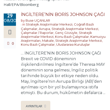
İNGİLTERE’NİN BORİS JOHNSON ÇAĞI
29
08/2022
by
Buse UÇANLAR
in
Stratejik Araştırmalar Merkezi
,
Coğrafi Bazlı
Çalışmalar
,
Avrupa
,
Stratejik Araştırmalar Merkezi
,
Çalışmalar / Raporlar
,
Genç Gözüyle
,
Stratejik
Araştırmalar Merkezi
,
Konu Bazlı Çalışmalar
,
Kamuoyu
Araştırmaları
,
Makale
,
Stratejik Araştırmalar Merkezi
,
0
Konu Bazlı Çalışmalar
,
Uluslararası Kuruluşlar
… İNGİLTERE’NİN BORİS JOHNSON ÇAĞI
Brexit ve COVID döneminin
ilişkilendirilmesi İngiltere’de Theresa MAY
döneminin sona gelmesi, İngiliz politik
tarihinde büyük bir etkiye neden oldu.
May, İngiltere’nin Avrupa Birliği (AB)’den
ayrılması için bir yol bulamayınca istifa
etmişti. Bu durum, hükûmetin defalarca ...
AYRINTILAR