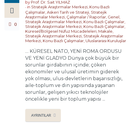
by
Prof. Dr. Sait YILMAZ
in
Stratejik Araştırmalar Merkezi
,
Konu Bazlı
Çalışmalar
,
Askeri Tarih ve Strateji
,
Stratejik
Araştırmalar Merkezi
,
Çalışmalar / Raporlar
,
Genel
,
Stratejik Araştırmalar Merkezi
,
Konu Bazlı Çalışmalar
,
0
Stratejik Araştırmalar Merkezi
,
Konu Bazlı Çalışmalar
,
Küresel/Bölgesel Nüfuz Mücadeleleri
,
Makale
,
Stratejik Araştırmalar Merkezi
,
Stratejik Araştırmalar
Merkezi
,
Konu Bazlı Çalışmalar
,
Uluslararası Kuruluşlar
… KÜRESEL NATO, YENİ ROMA ORDUSU
VE YENİ GLADYO Dünya çok büyük bir
sorunlar girdabının içinde; çöken
ekonomiler ve ulusal üretimin giderek
yok olması, ulus-devletlerin başarısızlığı,
aile-toplum ve din yapısında yaşanan
sorunlar, gelişen yıkıcı teknolojiler
öncelikle yeni bir toplum yapısı ...
AYRINTILAR