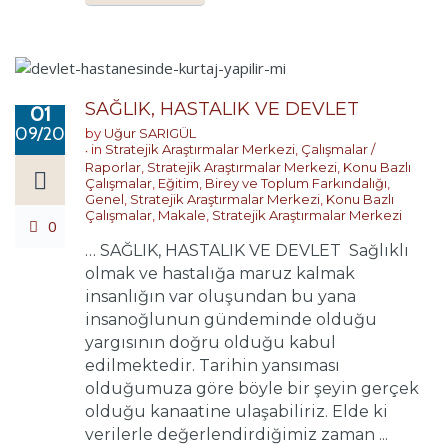
SAĞLIK, HASTALIK VE DEVLET
01
09/2022
by
Uğur SARIGÜL
in
Stratejik Araştırmalar Merkezi
,
Çalışmalar /
Raporlar
,
Stratejik Araştırmalar Merkezi
,
Konu Bazlı
Çalışmalar
,
Eğitim, Birey ve Toplum Farkındalığı
,
Genel
,
Stratejik Araştırmalar Merkezi
,
Konu Bazlı
Çalışmalar
,
Makale
,
Stratejik Araştırmalar Merkezi
0
… SAĞLIK, HASTALIK VE DEVLET Sağlıklı
olmak ve hastalığa maruz kalmak
insanlığın var oluşundan bu yana
insanoğlunun gündeminde olduğu
yargısının doğru olduğu kabul
edilmektedir. Tarihin yansıması
olduğumuza göre böyle bir şeyin gerçek
olduğu kanaatine ulaşabiliriz. Elde ki
verilerle değerlendirdiğimiz zaman ...