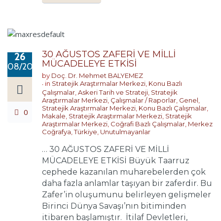
30 AĞUSTOS ZAFERİ VE MİLLİ
26
MÜCADELEYE ETKİSİ
08/2022
by
Doç. Dr. Mehmet BALYEMEZ
in
Stratejik Araştırmalar Merkezi
,
Konu Bazlı
Çalışmalar
,
Askeri Tarih ve Strateji
,
Stratejik
Araştırmalar Merkezi
,
Çalışmalar / Raporlar
,
Genel
,
Stratejik Araştırmalar Merkezi
,
Konu Bazlı Çalışmalar
,
0
Makale
,
Stratejik Araştırmalar Merkezi
,
Stratejik
Araştırmalar Merkezi
,
Coğrafi Bazlı Çalışmalar
,
Merkez
Coğrafya
,
Türkiye
,
Unutulmayanlar
… 30 AĞUSTOS ZAFERİ VE MİLLİ
MÜCADELEYE ETKİSİ Büyük Taarruz
cephede kazanılan muharebelerden çok
daha fazla anlamlar taşıyan bir zaferdir. Bu
Zafer’in oluşumunu belirleyen gelişmeler
Birinci Dünya Savaşı’nın bitiminden
itibaren başlamıştır. İtilaf Devletleri,