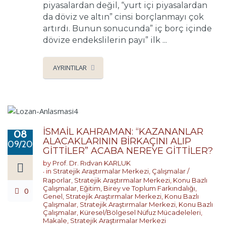
piyasalardan değil, “yurt içi piyasalardan
da döviz ve altın” cinsi borçlanmayı çok
artırdı. Bunun sonucunda” iç borç içinde
dövize endekslilerin payı” ilk ...
AYRINTILAR
İSMAİL KAHRAMAN: “KAZANANLAR
08
ALACAKLARININ BİRKAÇINI ALIP
09/2022
GİTTİLER” ACABA NEREYE GİTTİLER?
by
Prof. Dr. Rıdvan KARLUK
in
Stratejik Araştırmalar Merkezi
,
Çalışmalar /
Raporlar
,
Stratejik Araştırmalar Merkezi
,
Konu Bazlı
Çalışmalar
,
Eğitim, Birey ve Toplum Farkındalığı
,
0
Genel
,
Stratejik Araştırmalar Merkezi
,
Konu Bazlı
Çalışmalar
,
Stratejik Araştırmalar Merkezi
,
Konu Bazlı
Çalışmalar
,
Küresel/Bölgesel Nüfuz Mücadeleleri
,
Makale
,
Stratejik Araştırmalar Merkezi