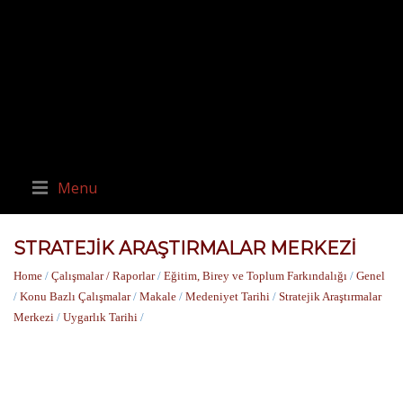
Menu
STRATEJIK ARAŞTIRMALAR MERKEZI
Home
/
Çalışmalar / Raporlar
/
Eğitim, Birey ve Toplum Farkındalığı
/
Genel
/
Konu Bazlı Çalışmalar
/
Makale
/
Medeniyet Tarihi
/
Stratejik Araştırmalar
Merkezi
/
Uygarlık Tarihi
/