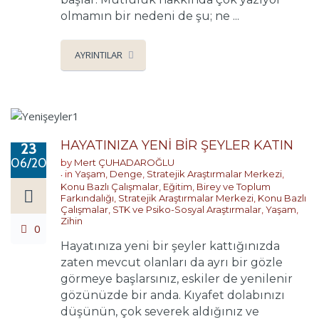
olmamın bir nedeni de şu; ne ...
AYRINTILAR
HAYATINIZA YENİ BİR ŞEYLER KATIN
23
06/2017
by
Mert ÇUHADAROĞLU
in
Yaşam
,
Denge
,
Stratejik Araştırmalar Merkezi
,
Konu Bazlı Çalışmalar
,
Eğitim, Birey ve Toplum
Farkındalığı
,
Stratejik Araştırmalar Merkezi
,
Konu Bazlı
Çalışmalar
,
STK ve Psiko-Sosyal Araştırmalar
,
Yaşam
,
Zihin
0
Hayatınıza yeni bir şeyler kattığınızda
zaten mevcut olanları da ayrı bir gözle
görmeye başlarsınız, eskiler de yenilenir
gözünüzde bir anda. Kıyafet dolabınızı
düşünün, çok severek aldığınız ve