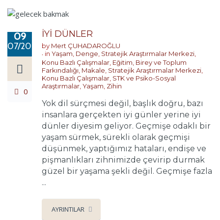
İYİ DÜNLER
09
07/2017
by
Mert ÇUHADAROĞLU
in
Yaşam
,
Denge
,
Stratejik Araştırmalar Merkezi
,
Konu Bazlı Çalışmalar
,
Eğitim, Birey ve Toplum
Farkındalığı
,
Makale
,
Stratejik Araştırmalar Merkezi
,
Konu Bazlı Çalışmalar
,
STK ve Psiko-Sosyal
Araştırmalar
,
Yaşam
,
Zihin
0
Yok dil sürçmesi değil, başlık doğru, bazı
insanlara gerçekten iyi günler yerine iyi
dünler diyesim geliyor. Geçmişe odaklı bir
yaşam sürmek, sürekli olarak geçmişi
düşünmek, yaptığımız hataları, endişe ve
pişmanlıkları zihnimizde çevirip durmak
güzel bir yaşama şekli değil. Geçmişe fazla
...
AYRINTILAR