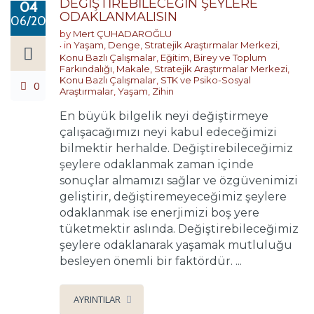
DEĞİŞTİREBİLECEĞİN ŞEYLERE
04
ODAKLANMALISIN
06/2017
by
Mert ÇUHADAROĞLU
in
Yaşam
,
Denge
,
Stratejik Araştırmalar Merkezi
,
Konu Bazlı Çalışmalar
,
Eğitim, Birey ve Toplum
Farkındalığı
,
Makale
,
Stratejik Araştırmalar Merkezi
,
Konu Bazlı Çalışmalar
,
STK ve Psiko-Sosyal
0
Araştırmalar
,
Yaşam
,
Zihin
En büyük bilgelik neyi değiştirmeye
çalışacağımızı neyi kabul edeceğimizi
bilmektir herhalde. Değiştirebileceğimiz
şeylere odaklanmak zaman içinde
sonuçlar almamızı sağlar ve özgüvenimizi
geliştirir, değiştiremeyeceğimiz şeylere
odaklanmak ise enerjimizi boş yere
tüketmektir aslında. Değiştirebileceğimiz
şeylere odaklanarak yaşamak mutluluğu
besleyen önemli bir faktördür. ...
AYRINTILAR