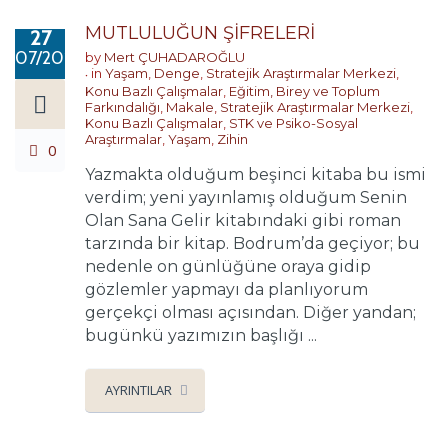
MUTLULUĞUN ŞİFRELERİ
27
07/2017
by
Mert ÇUHADAROĞLU
in
Yaşam
,
Denge
,
Stratejik Araştırmalar Merkezi
,
Konu Bazlı Çalışmalar
,
Eğitim, Birey ve Toplum
Farkındalığı
,
Makale
,
Stratejik Araştırmalar Merkezi
,
Konu Bazlı Çalışmalar
,
STK ve Psiko-Sosyal
Araştırmalar
,
Yaşam
,
Zihin
0
Yazmakta olduğum beşinci kitaba bu ismi
verdim; yeni yayınlamış olduğum Senin
Olan Sana Gelir kitabındaki gibi roman
tarzında bir kitap. Bodrum’da geçiyor; bu
nedenle on günlüğüne oraya gidip
gözlemler yapmayı da planlıyorum
gerçekçi olması açısından. Diğer yandan;
bugünkü yazımızın başlığı ...
AYRINTILAR