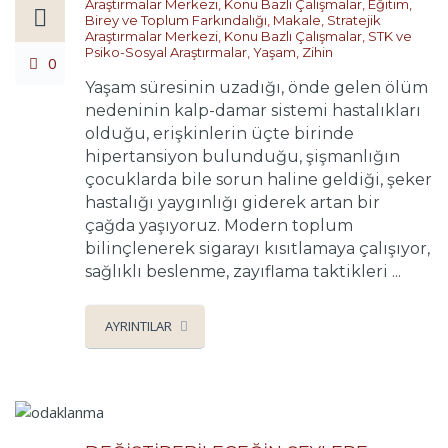
Araştırmalar Merkezi
,
Konu Bazlı Çalışmalar
,
Eğitim,
Birey ve Toplum Farkındalığı
,
Makale
,
Stratejik
Araştırmalar Merkezi
,
Konu Bazlı Çalışmalar
,
STK ve
Psiko-Sosyal Araştırmalar
,
Yaşam
,
Zihin
0
Yaşam süresinin uzadığı, önde gelen ölüm
nedeninin kalp-damar sistemi hastalıkları
olduğu, erişkinlerin üçte birinde
hipertansiyon bulunduğu, şişmanlığın
çocuklarda bile sorun haline geldiği, şeker
hastalığı yaygınlığı giderek artan bir
çağda yaşıyoruz. Modern toplum
bilinçlenerek sigarayı kısıtlamaya çalışıyor,
sağlıklı beslenme, zayıflama taktikleri ...
AYRINTILAR