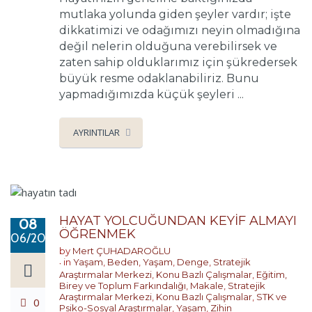
mutlaka yolunda giden şeyler vardır; işte
dikkatimizi ve odağımızı neyin olmadığına
değil nelerin olduğuna verebilirsek ve
zaten sahip olduklarımız için şükredersek
büyük resme odaklanabiliriz. Bunu
yapmadığımızda küçük şeyleri ...
AYRINTILAR
HAYAT YOLCUĞUNDAN KEYİF ALMAYI
08
ÖĞRENMEK
06/2017
by
Mert ÇUHADAROĞLU
in
Yaşam
,
Beden
,
Yaşam
,
Denge
,
Stratejik
Araştırmalar Merkezi
,
Konu Bazlı Çalışmalar
,
Eğitim,
Birey ve Toplum Farkındalığı
,
Makale
,
Stratejik
Araştırmalar Merkezi
,
Konu Bazlı Çalışmalar
,
STK ve
0
Psiko-Sosyal Araştırmalar
,
Yaşam
,
Zihin