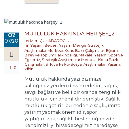
MUTLULUK HAKKINDA HER ŞEY_2
02
07/2017
by
Mert ÇUHADAROĞLU
in
Yaşam
,
Beden
,
Yaşam
,
Denge
,
Stratejik
Araştırmalar Merkezi
,
Konu Bazlı Çalışmalar
,
Eğitim,
Birey ve Toplum Farkındalığı
,
Makale
,
Yaşam
,
Spor ve
Egzersiz
,
Stratejik Araştırmalar Merkezi
,
Konu Bazlı
Çalışmalar
,
STK ve Psiko-Sosyal Araştırmalar
,
Yaşam
,
0
Zihin
Mutluluk hakkında yazı dizimize
kaldığımız yerden devam edelim, sağlık,
sevgi bağları ve belli bir oranda zenginlik
mutluluk için önemlidir demiştik. Sağlık
mutluluk getirir, bu nedenle sağlığımıza
yatırım yapmak önemlidir, spor
yaptığımızda, sağlıklı beslendiğimizde
kendimizi iyi hissedeceğimiz neredeyse