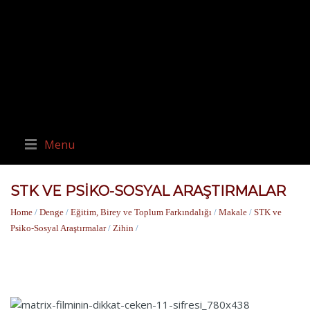
Menu
STK VE PSIKO-SOSYAL ARAŞTIRMALAR
Home
/
Denge
/
Eğitim, Birey ve Toplum Farkındalığı
/
Makale
/
STK ve
Psiko-Sosyal Araştırmalar
/
Zihin
/