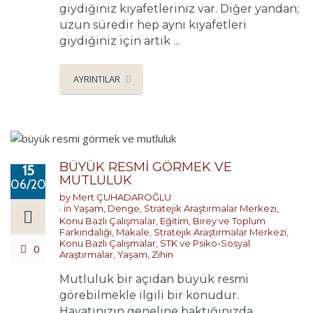
giydiğiniz kıyafetleriniz var. Diğer yandan;
uzun süredir hep aynı kıyafetleri
giydiğiniz için artık ...
AYRINTILAR
BÜYÜK RESMİ GÖRMEK VE
15
MUTLULUK
06/2017
by
Mert ÇUHADAROĞLU
in
Yaşam
,
Denge
,
Stratejik Araştırmalar Merkezi
,
Konu Bazlı Çalışmalar
,
Eğitim, Birey ve Toplum
Farkındalığı
,
Makale
,
Stratejik Araştırmalar Merkezi
,
Konu Bazlı Çalışmalar
,
STK ve Psiko-Sosyal
0
Araştırmalar
,
Yaşam
,
Zihin
Mutluluk bir açıdan büyük resmi
görebilmekle ilgili bir konudur.
Hayatınızın geneline baktığınızda