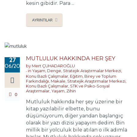
kesin gibidir. Para ...
AYRINTILAR
MUTLULUK HAKKINDA HER ŞEY
27
06/2017
by
Mert ÇUHADAROĞLU
in
Yaşam
,
Denge
,
Stratejik Araştırmalar Merkezi
,
Konu Bazlı Çalışmalar
,
Eğitim, Birey ve Toplum
Farkındalığı
,
Makale
,
Stratejik Araştırmalar Merkezi
,
Konu Bazlı Çalışmalar
,
STK ve Psiko-Sosyal
Araştırmalar
,
Yaşam
,
Zihin
0
Mutluluk hakkında her şey üzerine bir
kitap yazılabilir elbette, bunu
düşünüyorum, diğer yandan başlangıç
olarak bir yazı dizisi yapayım dedim. Bin
millik bir yolculuk bile atılan o ilk adımla
başlar. Mutluluk hakkında çok yazıyor