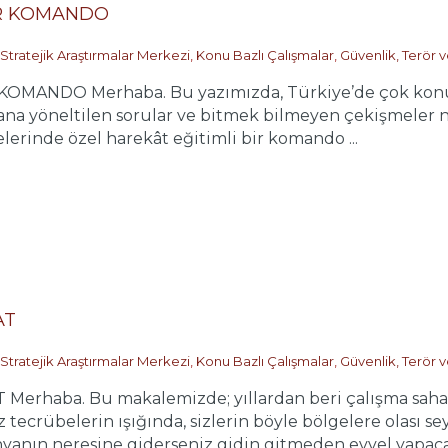
İR KOMANDO
Stratejik Araştırmalar Merkezi
,
Konu Bazlı Çalışmalar
,
Güvenlik, Terör 
MANDO Merhaba. Bu yazımızda, Türkiye’de çok konuşul
 yöneltilen sorular ve bitmek bilmeyen çekişmeler ne
erinde özel harekât eğitimli bir komando ...
AT
Stratejik Araştırmalar Merkezi
,
Konu Bazlı Çalışmalar
,
Güvenlik, Terör 
erhaba. Bu makalemizde; yıllardan beri çalışma saham
 tecrübelerin ışığında, sizlerin böyle bölgelere olası 
yanın neresine giderseniz gidin gitmeden evvel yapacağı