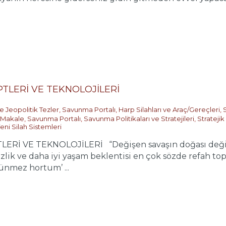
TLERİ VE TEKNOLOJİLERİ
e Jeopolitik Tezler
,
Savunma Portalı
,
Harp Silahları ve Araç/Gereçleri
,
Makale
,
Savunma Portalı
,
Savunma Politikaları ve Stratejileri
,
Stratejik
eni Silah Sistemleri
İ VE TEKNOLOJİLERİ “Değişen savaşın doğası değil, ka
izlik ve daha iyi yaşam beklentisi en çok sözde refah to
ünmez hortum’ ...