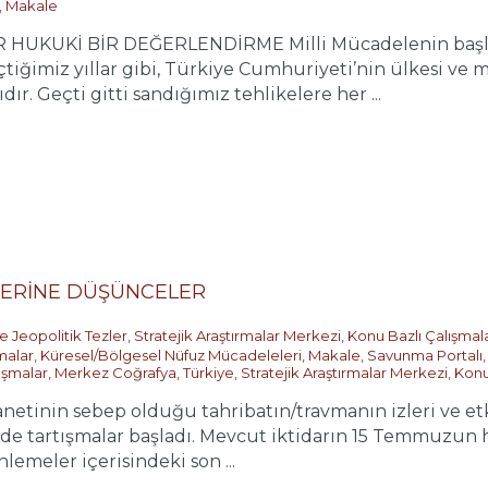
,
Makale
 HUKUKİ BİR DEĞERLENDİRME Milli Mücadelenin başla
çtiğimiz yıllar gibi, Türkiye Cumhuriyeti’nin ülkesi ve mi
ır. Geçti gitti sandığımız tehlikelere her ...
ÜZERİNE DÜŞÜNCELER
e Jeopolitik Tezler
,
Stratejik Araştırmalar Merkezi
,
Konu Bazlı Çalışmal
malar
,
Küresel/Bölgesel Nüfuz Mücadeleleri
,
Makale
,
Savunma Portalı
ışmalar
,
Merkez Coğrafya
,
Türkiye
,
Stratejik Araştırmalar Merkezi
,
Konu
anetinin sebep olduğu tahribatın/travmanın izleri ve et
inde tartışmalar başladı. Mevcut iktidarın 15 Temmuzun
lemeler içerisindeki son ...