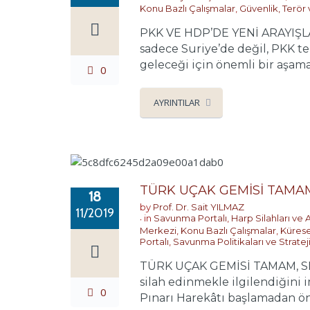
Konu Bazlı Çalışmalar
,
Güvenlik, Terör
PKK VE HDP’DE YENİ ARAYIŞLAR..
sadece Suriye’de değil, PKK te
geleceği için önemli bir aşama 
0
AYRINTILAR
TÜRK UÇAK GEMİSİ TAMAM
18
by
Prof. Dr. Sait YILMAZ
11/2019
in
Savunma Portalı
,
Harp Silahları ve 
Merkezi
,
Konu Bazlı Çalışmalar
,
Kürese
Portalı
,
Savunma Politikaları ve Strateji
TÜRK UÇAK GEMİSİ TAMAM, SIR
silah edinmekle ilgilendiğini 
0
Pınarı Harekâtı başlamadan ön