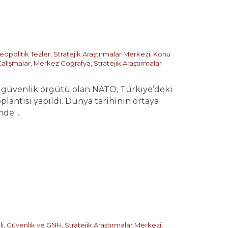
eopolitik Tezler
,
Stratejik Araştırmalar Merkezi
,
Konu
Çalışmalar
,
Merkez Coğrafya
,
Stratejik Araştırmalar
venlik örgütü olan NATO, Türkiye’deki
plantısı yapıldı. Dünya tarihinin ortaya
de ...
ı
,
Güvenlik ve GNH
,
Stratejik Araştırmalar Merkezi
,