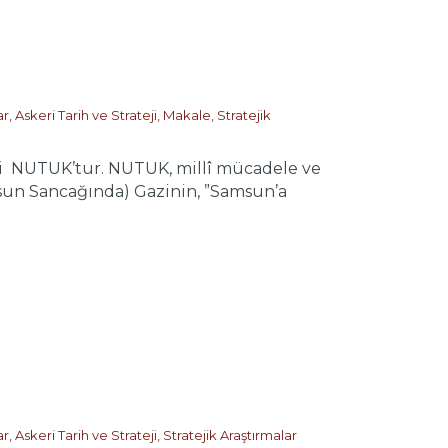
ar
,
Askeri Tarih ve Strateji
,
Makale
,
Stratejik
si NUTUK’tur. NUTUK, millî mücadele ve
sun Sancağında) Gazinin, ”Samsun’a
ar
,
Askeri Tarih ve Strateji
,
Stratejik Araştırmalar