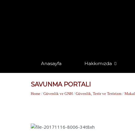
Anasayfa
Hakkımızda
SAVUNMA PORTALI
Home
/
Güvenlik ve GNH
/
Güvenlik, Terör ve Terörizm
/
Makal