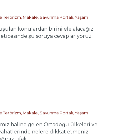
ve Terörizm
,
Makale
,
Savunma Portalı
,
Yaşam
an konulardan birini ele alacağız.
ticesinde şu soruya cevap arıyoruz:
ve Terörizm
,
Makale
,
Savunma Portalı
,
Yaşam
ız haline gelen Ortadoğu ülkeleri ve
seyahatlerinde nelere dikkat etmeniz
nız ufak ...