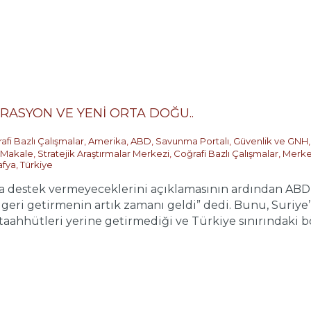
ERASYON VE YENİ ORTA DOĞU..
afi Bazlı Çalışmalar
,
Amerika
,
ABD
,
Savunma Portalı
,
Güvenlik ve GNH
Makale
,
Stratejik Araştırmalar Merkezi
,
Coğrafi Bazlı Çalışmalar
,
Merke
afya
,
Türkiye
na destek vermeyeceklerini açıklamasının ardından AB
 geri getirmenin artık zamanı geldi” dedi. Bunu, Suriy
ahhütleri yerine getirmediği ve Türkiye sınırındaki böl