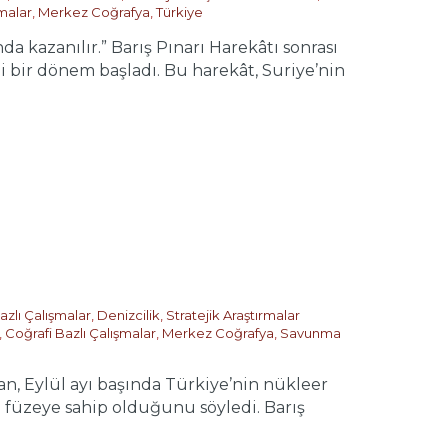
şmalar
,
Merkez Coğrafya
,
Türkiye
 kazanılır.” Barış Pınarı Harekâtı sonrası
i bir dönem başladı. Bu harekât, Suriye’nin
zlı Çalışmalar
,
Denizcilik
,
Stratejik Araştırmalar
,
Coğrafi Bazlı Çalışmalar
,
Merkez Coğrafya
,
Savunma
Eylül ayı başında Türkiye’nin nükleer
n füzeye sahip olduğunu söyledi. Barış