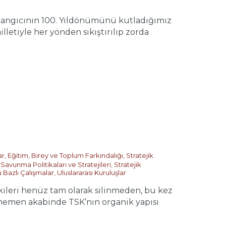
ngıcının 100. Yıldönümünü kutladığımız
lletiyle her yönden sıkıştırılıp zorda
ar
,
Eğitim, Birey ve Toplum Farkındalığı
,
Stratejik
,
Savunma Politikaları ve Stratejileri
,
Stratejik
 Bazlı Çalışmalar
,
Uluslararası Kuruluşlar
kileri henüz tam olarak silinmeden, bu kez
 hemen akabinde TSK’nın organik yapısı