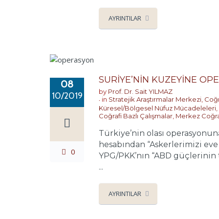
AYRINTILAR
SURİYE’NİN KUZEYİNE OP
08
by
Prof. Dr. Sait YILMAZ
10/2019
in
Stratejik Araştırmalar Merkezi
,
Coğr
Küresel/Bölgesel Nüfuz Mücadeleleri
,
Coğrafi Bazlı Çalışmalar
,
Merkez Coğr
Türkiye’nin olası operasyonu
hesabından “Askerlerimizi eve
0
YPG/PKK’nın “ABD güçlerinin ta
...
AYRINTILAR