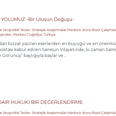
OLUMUZ -Bir Ulusun Doğuşu-
e Jeopolitik Tezler
,
Stratejik Araştırmalar Merkezi
,
Konu Bazlı Çalışmal
ışmalar
,
Merkez Coğrafya
,
Türkiye
ndan bizzat yazılan eserlerden en büyüğü ve en önemli
noktası kabul edilen Samsun Vilayetinde, (o zaman Sam
örünüş” başlığıyla başlar ve ...
 DAİR HUKUKİ BİR DEĞERLENDİRME
e Jeopolitik Tezler
,
Stratejik Araştırmalar Merkezi
,
Konu Bazlı Çalışmal