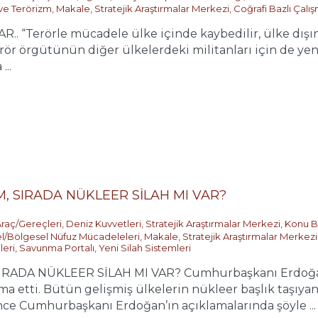
 ve Terörizm
,
Makale
,
Stratejik Araştırmalar Merkezi
,
Coğrafi Bazlı Çalı
 “Terörle mücadele ülke içinde kaybedilir, ülke dışında
rör örgütünün diğer ülkelerdeki militanları için de yen
...
, SIRADA NÜKLEER SİLAH MI VAR?
Araç/Gereçleri
,
Deniz Kuvvetleri
,
Stratejik Araştırmalar Merkezi
,
Konu Ba
l/Bölgesel Nüfuz Mücadeleleri
,
Makale
,
Stratejik Araştırmalar Merkezi
leri
,
Savunma Portalı
,
Yeni Silah Sistemleri
ADA NÜKLEER SİLAH MI VAR? Cumhurbaşkanı Erdoğan, 
ima etti. Bütün gelişmiş ülkelerin nükleer başlık taşıya
ce Cumhurbaşkanı Erdoğan’ın açıklamalarında şöyle ...