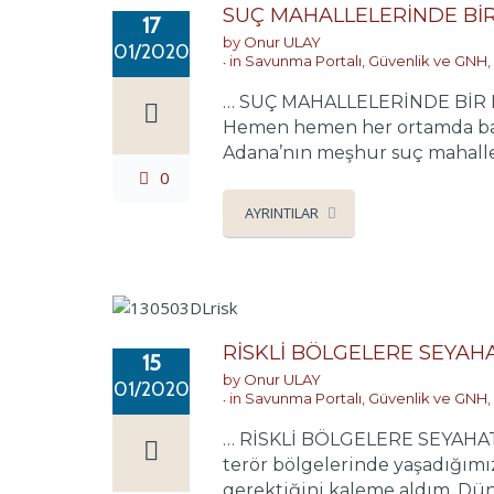
SUÇ MAHALLELERİNDE B
17
by
Onur ULAY
01/2020
in
Savunma Portalı
,
Güvenlik ve GNH
,
… SUÇ MAHALLELERİNDE BİR KO
Hemen hemen her ortamda bana
Adana’nın meşhur suç mahallel
0
AYRINTILAR
RİSKLİ BÖLGELERE SEYAH
15
by
Onur ULAY
01/2020
in
Savunma Portalı
,
Güvenlik ve GNH
,
… RİSKLİ BÖLGELERE SEYAHAT M
terör bölgelerinde yaşadığımız
gerektiğini kaleme aldım. Dün