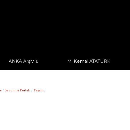
ANKA Arşiv
M. Kemal ATATÜRK
e
/
Savunma Portalı
/
Yaşam
/