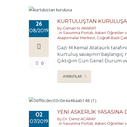
KURTULUŞTAN KURULUŞA Y
26
by
Osman N. ARARAT
08/2019
in
Savunma Portalı
,
Askeri Öğretiler v
Araştırmalar Merkezi
,
Coğrafi Bazlı Çal
Gazi M.Kemal Atataürk tarafı
kurtuluş savaşının başlangıç 
Çıktığım Gün Genel Durum ve G
0
AYRINTILAR
YENİ ASKERLİK YASASINA
02
by
Dr. Deniz ACARAY
07/2019
in
Savunma Portalı
,
Askeri Öğretiler v