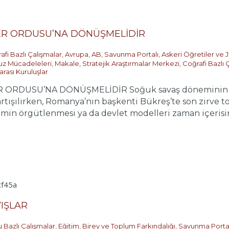
LER ORDUSU’NA DÖNÜŞMELİDİR
afi Bazlı Çalışmalar
,
Avrupa
,
AB
,
Savunma Portalı
,
Askeri Öğretiler ve J
uz Mücadeleleri
,
Makale
,
Stratejik Araştırmalar Merkezi
,
Coğrafi Bazlı 
arası Kuruluşlar
 ORDUSU’NA DÖNÜŞMELİDİR Soğuk savaş döneminin gü
rtışılırken, Romanya’nın başkenti Bükreş’te son zirve to
min örgütlenmesi ya da devlet modelleri zaman içerisin
YIŞLAR
 Bazlı Çalışmalar
,
Eğitim, Birey ve Toplum Farkındalığı
,
Savunma Portal