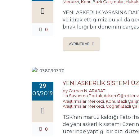
Merkezi
,
Konu Bazlı Çalışmalar
,
Hukuk
YENİ ASKERLİK YASASINA DAİR
ve idrak ettiğimiz bu yıl da ge
bırakıldığı bir dönemin parçasıd
0
AYRINTILAR
YENİ ASKERLİK SİSTEMİ 
29
by
Osman N. ARARAT
05/2019
in
Savunma Portalı
,
Askeri Öğretiler v
Araştırmalar Merkezi
,
Konu Bazlı Çalış
Araştırmalar Merkezi
,
Coğrafi Bazlı Çal
TSK’nın maruz kaldığı Fetö ih
de yeni askerlik sistemi üzer
0
üzerinde yaptığı bir dizi düzen