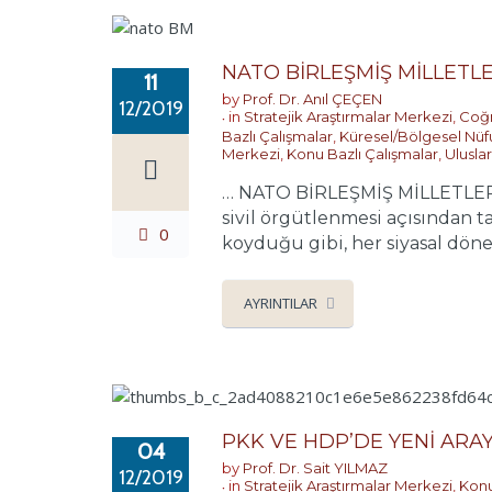
NATO BİRLEŞMİŞ MİLLET
11
by
Prof. Dr. Anıl ÇEÇEN
12/2019
in
Stratejik Araştırmalar Merkezi
,
Coğr
Bazlı Çalışmalar
,
Küresel/Bölgesel Nüf
Merkezi
,
Konu Bazlı Çalışmalar
,
Uluslar
… NATO BİRLEŞMİŞ MİLLETLER
sivil örgütlenmesi açısından ta
0
koyduğu gibi, her siyasal döne
AYRINTILAR
PKK VE HDP’DE YENİ ARA
04
by
Prof. Dr. Sait YILMAZ
12/2019
in
Stratejik Araştırmalar Merkezi
,
Konu