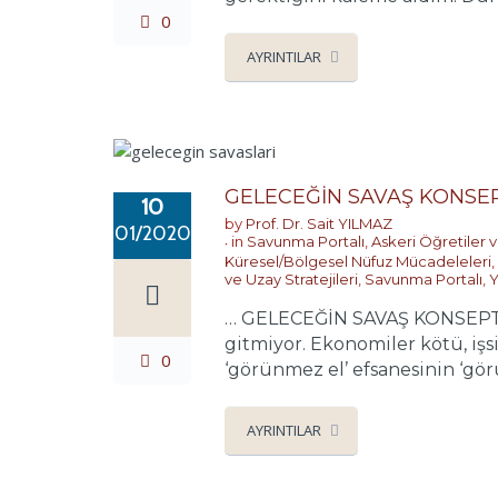
0
AYRINTILAR
GELECEĞİN SAVAŞ KONSEP
10
by
Prof. Dr. Sait YILMAZ
01/2020
in
Savunma Portalı
,
Askeri Öğretiler v
Küresel/Bölgesel Nüfuz Mücadeleleri
,
ve Uzay Stratejileri
,
Savunma Portalı
,
Y
… GELECEĞİN SAVAŞ KONSEPTLER
gitmiyor. Ekonomiler kötü, işs
0
‘görünmez el’ efsanesinin ‘gör
AYRINTILAR