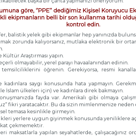
ıkabilecek başka bir çanta yapmanızı öneriyorum.
rumuna göre, ‘’PPE’’ dediğimiz Kişisel Koruyucu E
erikli ekipmanların belli bir son kullanma tarihi ol
kontrol edin.
fer, balistik yelek gibi ekipmanlar hep yanınızda bulun
ımak zorunda kalıyorsanız, mutlaka elektronik bir ortamd
n.
 Kültür Araştırması yapın.
eçerli olmayabilir, yerel parayı havaalanından edinin.
temsilciliklerini öğrenin. Gerekiyorsa, resmi kanallard
e kadınlara saygı konusunda hata yapmayın. Gerekme
le İslam ülkeleri için) ve kadınlara direk bakmayın.
konuşmanızda fayda var. Amerikalı gibi olmaya çalış
nuz’’ fikri yaratacaktır. Bu da sizin mimlenmenize neden o
ksel temasa kesinlikle girmeyin.
tikleri yerlere uygun giyinmek konusunda yeniliklere açı
kkat çekmemektir.
i maksatlarla yapılan seyahatlerde, çalışacağınız ordu