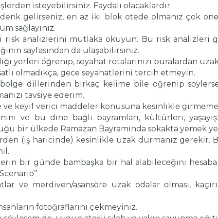
şlerden isteyebilirsiniz. Faydalı olacaklardır.
denk gelirseniz, en az iki blok ötede olmanız çok öneml
um sağlayınız.
i risk analizlerini mutlaka okuyun. Bu risk analizleri gü
ğinin sayfasından da ulaşabilirsiniz.
ığı yerleri öğrenip, seyahat rotalarınızı buralardan uz
tlı olmadıkça, gece seyahatlerini tercih etmeyin.
ölge dillerinden birkaç kelime bile öğrenip söylerse
anızı tavsiye ederim.
ve keyif verici maddeler konusuna kesinlikle girmemel
nini ve bu dine bağlı bayramları, kültürleri, yaşayı
lduğu bir ülkede Ramazan Bayramında sokakta yemek ye
erden (iş haricinde) kesinlikle uzak durmanız gerekir.
il.
erin bir günde bambaşka bir hal alabileceğini hesaba
Scenario’’
tlar ve merdiven/asansöre uzak odalar olması, kaçırı
nsanların fotoğraflarını çekmeyiniz.