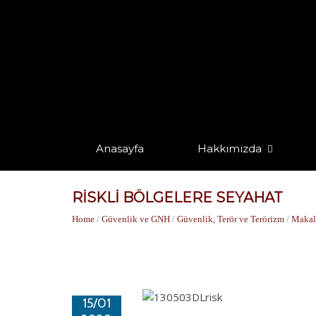
Anasayfa
Hakkımızda
RİSKLİ BÖLGELERE SEYAHAT
Home
/
Güvenlik ve GNH
/
Güvenlik, Terör ve Terörizm
/
Makal
15/01