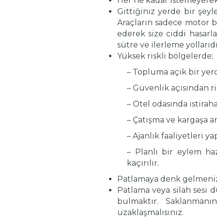
Her ne kadar istemeyerek
Gittiğiniz yerde bir şeyl
Araçların sadece motor b
ederek size ciddi hasarlar
sütre ve ilerleme yollarıdı
Yüksek riskli bölgelerde;
– Topluma açık bir yerd
– Güvenlik açısından ri
– Otel odasında istiraha
– Çatışma ve kargaşa a
– Ajanlık faaliyetleri y
– Planlı bir eylem ha
kaçırılır.
Patlamaya denk gelmeniz 
Patlama veya silah sesi 
bulmaktır. Saklanmanı
uzaklaşmalısınız.