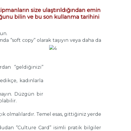
kipmanların size ulaştırıldığından emin
duğunu bilin ve bu son kullanma tarihini
sun.
a ‘’soft copy’’ olarak taşıyın veya da
ha da
an ‘’geldiğinizi’’
dikçe, kadınlarla
mayın. Düzgün bir
labilir.
k olmalılardır. Temel esas, gittiğiniz yerde
dan ‘’Culture Card’’ isimli pratik bilgiler