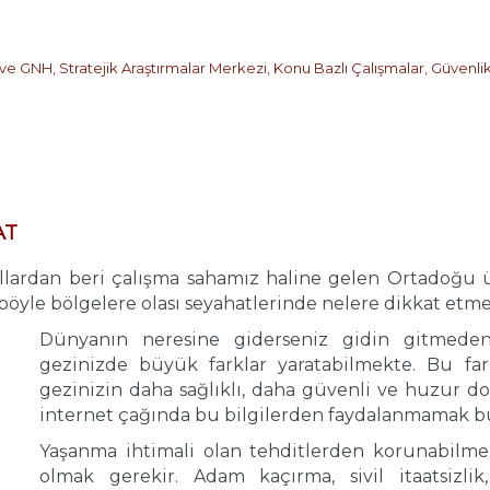
 ve GNH
,
Stratejik Araştırmalar Merkezi
,
Konu Bazlı Çalışmalar
,
Güvenlik
AT
lardan beri çalışma sahamız haline gelen Ortadoğu ül
n böyle bölgelere olası seyahatlerinde nelere dikkat etm
Dünyanın neresine giderseniz gidin gitmeden 
gezinizde büyük farklar yaratabilmekte. Bu fa
gezinizin daha sağlıklı, daha güvenli ve huzur
internet çağında bu bilgilerden faydalanmamak bü
Yaşanma ihtimali olan tehditlerden korunabilmek
olmak gerekir. Adam kaçırma, sivil itaatsizlik,