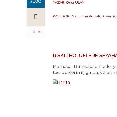
2020
YAZAR:
Onur ULAY
KATEGORİ:
Savunma Portalı
,
Güvenlik
0
…
RİSKLİ BÖLGELERE SEYAH
Merhaba. Bu makalemizde; yıl
tecrübelerin ışığında, sizleri