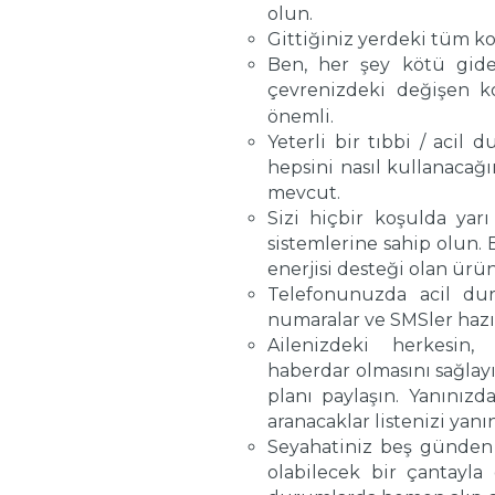
olun.
Gittiğiniz yerdeki tüm ko
Ben, her şey kötü gide
çevrenizdeki değişen
k
önemli.
Yeterli bir tıbbi / acil
hepsini nasıl kullanacağın
mevcut.
Sizi hiçbir koşulda yar
sistemlerine sahip olun.
enerjisi desteği olan ürü
Telefonunuzda acil du
numaralar ve SMSler haz
Ailenizdeki herkesin,
haberdar olmasını sağlayı
planı paylaşın. Yanınızd
aranacaklar listenizi yanın
Seyahatiniz beş günden
olabilecek bir çantayla