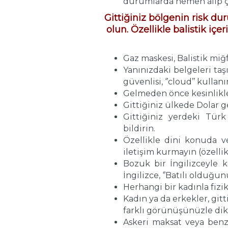
durumlarda hemen alıp ç
Gittiğiniz bölgenin risk du
olun. Özellikle balistik iç
Gaz maskesi, Balistik miğ
Yanınızdaki belgeleri taş
güvenlisi, ‘’cloud’’ kullanı
Gelmeden önce kesinlikle
Gittiğiniz ülkede Dolar g
Gittiğiniz yerdeki Türk 
bildirin.
Özellikle dini konuda v
iletişim kurmayın (özellik
Bozuk bir İngilizceyle 
İngilizce, ‘’Batılı olduğu
Herhangi bir kadınla fizi
Kadın ya da erkekler, git
farklı görünüşünüzle di
Askeri maksat veya benzer