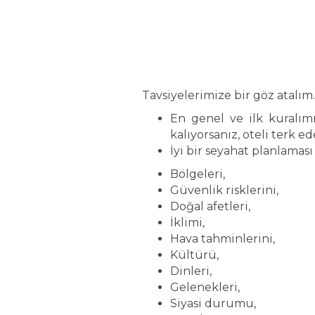
Tavsiyelerimize bir göz atalım
En genel ve ilk kuralımız
kalıyorsanız, oteli terk 
İyi bir seyahat planlaması
Bölgeleri,
Güvenlik risklerini,
Doğal afetleri,
İklimi,
Hava tahminlerini,
Kültürü,
Dinleri,
Gelenekleri,
Siyasi durumu,