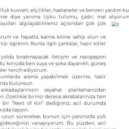
lluk kuvveti, elçilikler, hastaneler ve benzeri yardım ku
rse diye yanıma Uyku tulumu, çadır, mat alıyorum
oşulları algılayabilmeniz açısından çok çok
 durum ve hayatta kalma kitine sahip olun ve
ızı öğrenin. Bunla ilgili çantalar, hazır kitler
ı yolda bırakmayacak iletişim ve navigasyon
 Bu konuda ben suya ve şoka dayanıklı, güneş
nler tercih ediyorum.
rumlarda arama yapabilmek üzerine, hazır
ırda bulunsun.
 arkadaşlarınızın seyahat planlamanızdan
n. Özellikle birinci derece akrabalarınıza tam
a bir ‘’Next of Kin’’ dediğimiz, acil durumda
ızda taşıyın.
 uzun sürecekse, bunun için yanınızda yük
 gideceğinizi varsayıyorum. Bu yüzden, acil