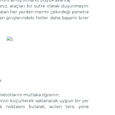
imini almış olmanız büyük avantaj.
anız, araçları bir sütre olarak düşünmeyin.
i kalan her yerden mermi çekirdeği penetre
an girişlerindeki holler daha başarılı birer
e
metotlarını mutlaka öğrenin.
linizi küçülterek saklanacak uygun bir yer
 noktasını bularak, acilen tersi yöne