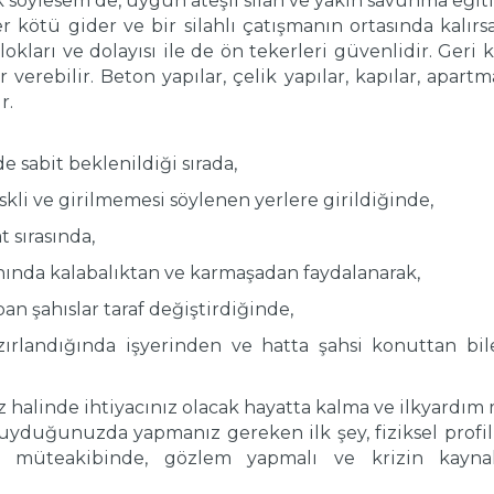
 söylesem de, uygun ateşli silah ve yakın savunma eğit
er kötü gider ve bir silahlı çatışmanın ortasında kalırs
lokları ve dolayısı ile de ön tekerleri güvenlidir. Ger
 verebilir. Beton yapılar, çelik yapılar, kapılar, apartm
r.
e sabit beklenildiği sırada,
skli ve girilmemesi söylenen yerlere girildiğinde,
t sırasında,
nında kalabalıktan ve karmaşadan faydalanarak,
apan şahıslar taraf değiştirdiğinde,
zırlandığında işyerinden ve hatta şahsi konuttan bil
halinde ihtiyacınız olacak hayatta kalma ve ilkyardım 
duyduğunuzda yapmanız gereken ilk şey, fiziksel profi
n müteakibinde, gözlem yapmalı ve krizin kaynak