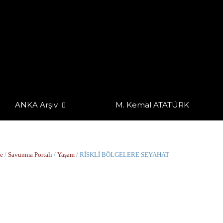
ANKA Arşiv
M. Kemal ATATÜRK
e
/
Savunma Portalı
/
Yaşam
/ RİSKLİ BÖLGELERE SEYAHAT