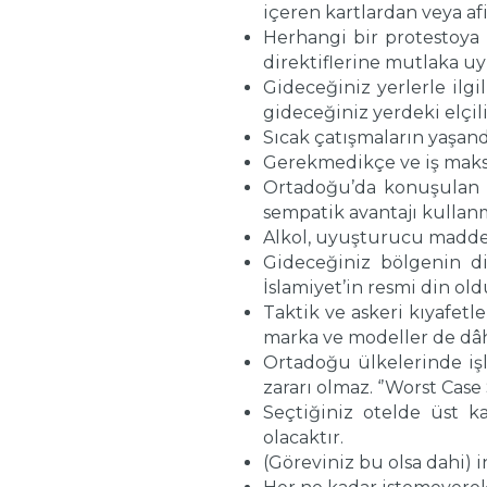
içeren kartlardan veya afi
Herhangi bir protestoya 
direktiflerine mutlaka uy
Gideceğiniz yerlerle ilgil
gideceğiniz yerdeki elçili
Sıcak çatışmaların yaşand
Gerekmedikçe ve iş maksa
Ortadoğu’da konuşulan b
sempatik avantajı kullanm
Alkol, uyuşturucu madde 
Gideceğiniz bölgenin di
İslamiyet’in resmi din o
Taktik ve askeri kıyafetl
marka ve modeller de dâh
Ortadoğu ülkelerinde işl
zararı olmaz. ‘’Worst Case 
Seçtiğiniz otelde üst ka
olacaktır.
(Göreviniz bu olsa dahi) i