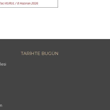
Taci KURUL
/
8 Haziran 2026
TARİHTE BUGÜN
lesi
m