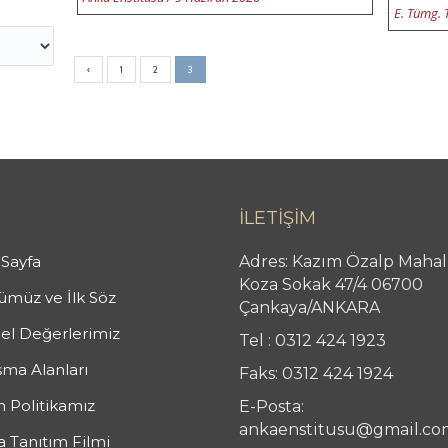
E. Tümg. 
‹
1
2
3
İLETİŞİM
Sayfa
Adres: Kazım Özalp Mahal
Koza Sokak 47/4 06700
müz ve İlk Söz
Çankaya/ANKARA
el Değerlerimiz
Tel : 0312 424 1923
şma Alanları
Faks: 0312 424 1924
n Politikamız
E-Posta:
ankaenstitusu@gmail.co
 Tanıtım Filmi