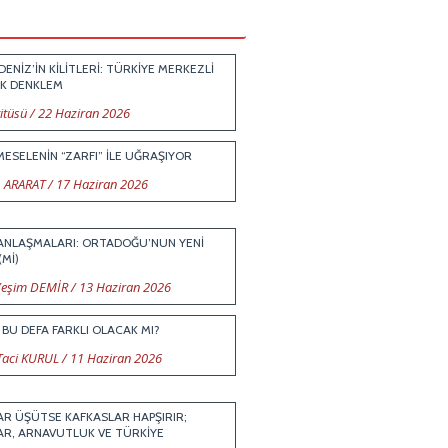
ENİZ’İN KİLİTLERİ: TÜRKİYE MERKEZLİ
İK DENKLEM
itüsü
/
22 Haziran 2026
MESELENİN “ZARFI” İLE UĞRAŞIYOR
 ARARAT
/
17 Haziran 2026
 ANLAŞMALARI: ORTADOĞU’NUN YENİ
(Mİ)
 Yeşim DEMİR
/
13 Haziran 2026
A BU DEFA FARKLI OLACAK MI?
Taci KURUL
/
11 Haziran 2026
R ÜŞÜTSE KAFKASLAR HAPŞIRIR;
AR, ARNAVUTLUK VE TÜRKİYE