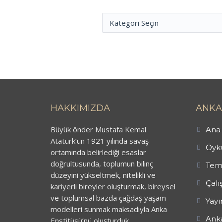
HAKKIMIZDA
ANKA
Büyük önder Mustafa Kemal
Ana 
Atatürk’ün 1921 yılında savaş
Öykü
ortamında belirlediği esaslar
doğrultusunda, toplumun bilinç
Tem
düzeyini yükseltmek, nitelikli ve
Çalı
kariyerli bireyler oluşturmak, bireysel
ve toplumsal bazda çağdaş yaşam
Yayı
modelleri sunmak maksadıyla Anka
Anka
Enstitüsü’nü oluşturduk.