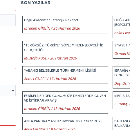
SON YAZILAR
Doğu Akdeniz’de Stratejik Rekabet
DOĞU AKD
JEOPOLİT
İbrahim GİRGİN
/
26 Haziran 2026
Anka Enst
“TERÖRSÜZ TÜRKİYE” SÖYLEMİNDEN JEOPOLİTİK
SİYASET 
GERÇEKLİĞE
Osman N.
Mustafa KOSE
/
20 Haziran 2026
YABANCI BELGELERLE TÜRK-ERMENİ İLİŞKİSİ
İBRAHİM
DENGESİ 
Ahmet GUREL
/
17 Haziran 2026
Doç. Dr.
FENİKELİLER’DEN GÜNÜMÜZE DENİZLERDE GÜVEN
KIBRIS’T
VE İSTİKRAR ARAYIŞI
E. Tümg. 
İbrahim GİRGİN
/
13 Haziran 2026
ANKA PANORAMASI 02 Haziran-09 Haziran 2026
BALKANLA
BALKANL
Anka Enstitüsü
/
9 Haziran 2026