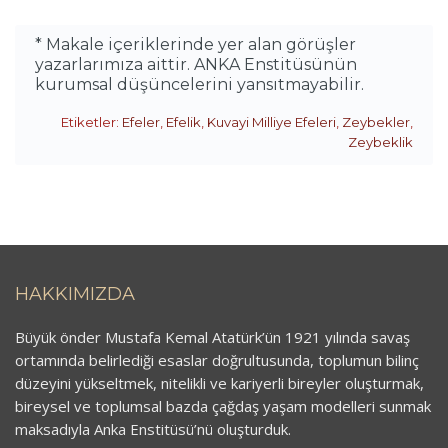
* Makale içeriklerinde yer alan görüşler
yazarlarımıza aittir. ANKA Enstitüsünün
kurumsal düşüncelerini yansıtmayabilir.
Etiketler:
Efeler
,
Efelik
,
Kuvayi Milliye Efeleri
,
Zeybekler
,
Zeybeklik
HAKKIMIZDA
Büyük önder Mustafa Kemal Atatürk’ün 1921 yılında savaş
ortamında belirlediği esaslar doğrultusunda, toplumun bilinç
düzeyini yükseltmek, nitelikli ve kariyerli bireyler oluşturmak,
bireysel ve toplumsal bazda çağdaş yaşam modelleri sunmak
maksadıyla Anka Enstitüsü’nü oluşturduk.