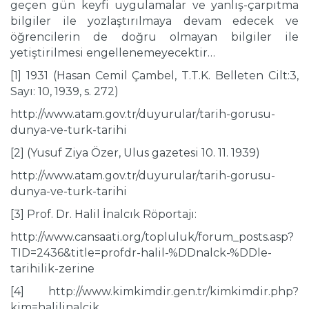
geçen gün keyfi uygulamalar ve yanlış-çarpıtma
bilgiler ile yozlaştırılmaya devam edecek ve
öğrencilerin de doğru olmayan bilgiler ile
yetiştirilmesi engellenemeyecektir…
[1] 1931 (Hasan Cemil Çambel, T.T.K. Belleten Cilt:3,
Sayı: 10, 1939, s. 272)
http://www.atam.gov.tr/duyurular/tarih-gorusu-
dunya-ve-turk-tarihi
[2] (Yusuf Ziya Özer, Ulus gazetesi 10. 11. 1939)
http://www.atam.gov.tr/duyurular/tarih-gorusu-
dunya-ve-turk-tarihi
[3] Prof. Dr. Halil İnalcık Röportajı:
http://www.cansaati.org/topluluk/forum_posts.asp?
TID=2436&title=profdr-halil-%DDnalck-%DDle-
tarihilik-zerine
[4] http://www.kimkimdir.gen.tr/kimkimdir.php?
kim=halilinalcik