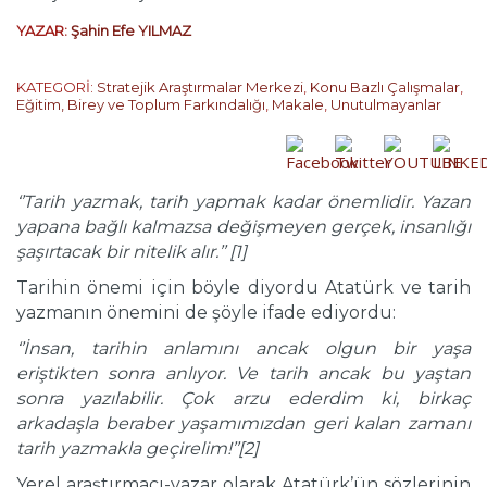
YAZAR:
Şahin Efe YILMAZ
KATEGORİ:
Stratejik Araştırmalar Merkezi
,
Konu Bazlı Çalışmalar
,
Eğitim, Birey ve Toplum Farkındalığı
,
Makale
,
Unutulmayanlar
‘’Tarih yazmak, tarih yapmak kadar önemlidir. Yazan
yapana bağlı kalmazsa değişmeyen gerçek, insanlığı
şaşırtacak bir nitelik alır.’’ [1]
Tarihin önemi için böyle diyordu Atatürk ve tarih
yazmanın önemini de şöyle ifade ediyordu:
‘’İnsan, tarihin anlamını ancak olgun bir yaşa
eriştikten sonra anlıyor. Ve tarih ancak bu yaştan
sonra yazılabilir. Çok arzu ederdim ki, birkaç
arkadaşla beraber yaşamımızdan geri kalan zamanı
tarih yazmakla geçirelim!’’[2]
Yerel araştırmacı-yazar olarak Atatürk’ün sözlerinin