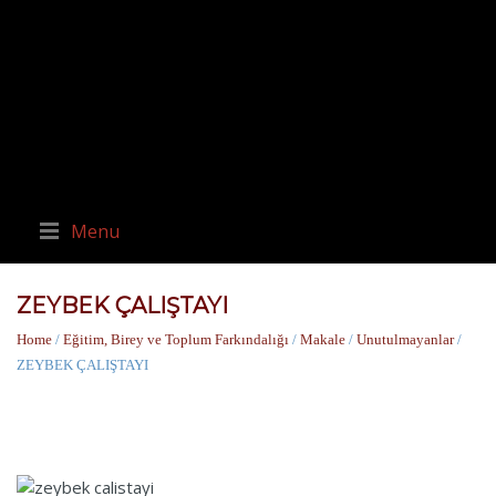
Menu
ZEYBEK ÇALIŞTAYI
Home
/
Eğitim, Birey ve Toplum Farkındalığı
/
Makale
/
Unutulmayanlar
/
ZEYBEK ÇALIŞTAYI