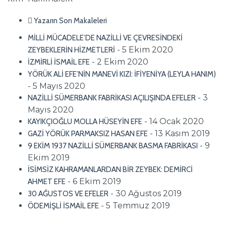
Yazarın Son Makaleleri
MİLLİ MÜCADELE’DE NAZİLLİ VE ÇEVRESİNDEKİ
- 5 Ekim 2020
ZEYBEKLERİN HİZMETLERİ
- 2 Ekim 2020
İZMİRLİ İSMAİL EFE
YÖRÜK ALİ EFE’NİN MANEVİ KIZI: İFİYENİYA (LEYLA HANIM)
- 5 Mayıs 2020
- 3
NAZİLLİ SÜMERBANK FABRİKASI AÇILIŞINDA EFELER
Mayıs 2020
- 14 Ocak 2020
KAYIKÇIOĞLU MOLLA HÜSEYİN EFE
- 13 Kasım 2019
GAZİ YÖRÜK PARMAKSIZ HASAN EFE
- 9
9 EKİM 1937 NAZİLLİ SÜMERBANK BASMA FABRİKASI
Ekim 2019
İSİMSİZ KAHRAMANLARDAN BİR ZEYBEK: DEMİRCİ
- 6 Ekim 2019
AHMET EFE
- 30 Ağustos 2019
30 AĞUSTOS VE EFELER
- 5 Temmuz 2019
ÖDEMİŞLİ İSMAİL EFE