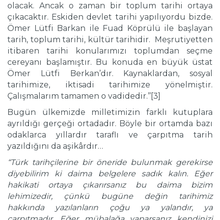
olacak. Ancak o zaman bir toplum tarihi ortaya
çıkacaktır. Eskiden devlet tarihi yapılıyordu bizde.
Ömer Lütfi Barkan ile Fuad Köprülü ile başlayan
tarih, toplum tarihi, kültür tarihidir. Meşrutiyetten
itibaren tarihi konularımızı toplumdan seçme
cereyanı başlamıştır. Bu konuda en büyük üstat
Ömer Lütfi Berkan’dır. Kaynaklardan, sosyal
tarihimize, iktisadi tarihimize yönelmiştir.
Çalışmalarım tamamen o vadidedir.’’[3]
Bugün ülkemizde milletimizin farklı kutuplara
ayrıldığı gerçeği ortadadır. Böyle bir ortamda bazı
odaklarca yıllardır taraflı ve çarpıtma tarih
yazıldığını da aşikârdır…
“Türk tarihçilerine bir öneride bulunmak gerekirse
diyebilirim ki daima belgelere sadık kalın. Eğer
hakikati ortaya çıkarırsanız bu daima bizim
lehimizedir, çünkü bugüne değin tarihimiz
hakkında yazılanların çoğu ya yalandır, ya
çarpıtmadır. Eğer mübalağa yaparsanız kendinizi