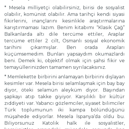
* Mesela milliyetçi olabilirsiniz, birisi de sosyalist
olabilir, komünist olabilir. Ama tarihçi kendi siyasi
fikirlerini, inançlarını kesinlikle araştırmalarına
karıştırmaması lazım. Benim kitabımı “Klasik Çağ”
Balkanlarda altı dile tercüme ettiler, Araplar
tercüme ettiler 2 cilt, Osmanlı sosyal ekonomik
tarihini çıkarmışlar. Ben orada Arapları
küçümsemedim. Bunları yapsaydım okumazlardı
beni. Demek ki, objektif olmak için şahsi fikir ve
temayüllerinizden tamamen sıyrılacaksınız.
* Memlekette birbirini anlamayan birbirini dışlayan
kesimler var. Mesela birisi selamlaşmak için bay bay
diyor, öteki selamün aleyküm diyor. Başından
şapkayı atıp takke giyiyor. Karşılıklı bir kültür
zıddiyeti var. Yabancı gözlemciler, siyaset bilimciler
Türk toplumunun iki kampa bölündüğünü
müşahede ediyorlar. Mesela İspanya’da oldu bu.
Biliyorsunuz Katolik halk ile sosyalistler,