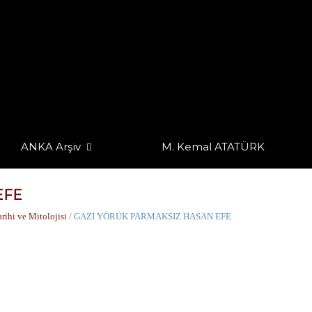
ANKA Arşiv
M. Kemal ATATÜRK
EFE
rihi ve Mitolojisi
/ GAZİ YÖRÜK PARMAKSIZ HASAN EFE