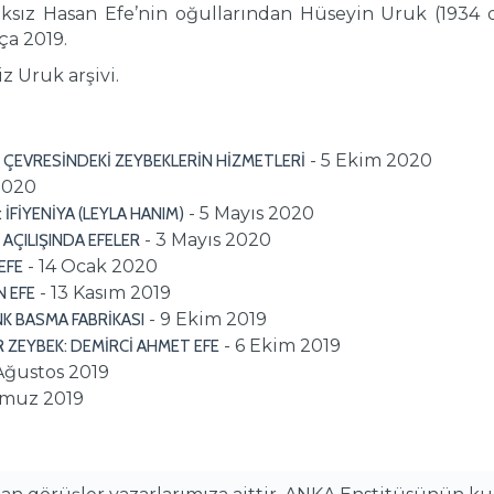
aksız Hasan Efe’nin oğullarından Hüseyin Uruk (1934
ça 2019.
z Uruk arşivi.
- 5 Ekim 2020
E ÇEVRESİNDEKİ ZEYBEKLERİN HİZMETLERİ
2020
- 5 Mayıs 2020
: İFİYENİYA (LEYLA HANIM)
- 3 Mayıs 2020
 AÇILIŞINDA EFELER
- 14 Ocak 2020
EFE
- 13 Kasım 2019
N EFE
- 9 Ekim 2019
NK BASMA FABRİKASI
- 6 Ekim 2019
 ZEYBEK: DEMİRCİ AHMET EFE
Ağustos 2019
mmuz 2019