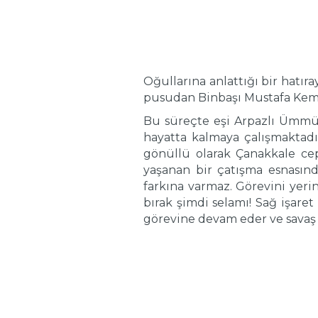
Oğullarına anlattığı bir hatı
pusudan Binbaşı Mustafa Kema
Bu süreçte eşi Arpazlı Ümmü H
hayatta kalmaya çalışmaktadı
gönüllü olarak Çanakkale cep
yaşanan bir çatışma esnasın
farkına varmaz. Görevini yeri
bırak şimdi selamı! Sağ işar
görevine devam eder ve savaş 