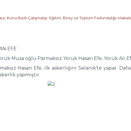
ezi
,
Konu Bazlı Çalışmalar
,
Eğitim, Birey ve Toplum Farkındalığı
,
Makal
AN EFE
örük Musa oğlu Parmaksız Yörük Hasan Efe, Yörük Ali Efe
ksız Hasan Efe, ilk askerliğini Selanik’te yapar. Daha 
kerlik yapmıştır.