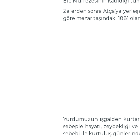
Efe Müfrezesinin katıldığı tü
Zaferden sonra Atça’ya yerleşe
göre mezar taşındaki 1881 olan
Yurdumuzun işgalden kurtarıl
sebeple hayatı, zeybekliği ve
sebebi ile kurtuluş günlerind