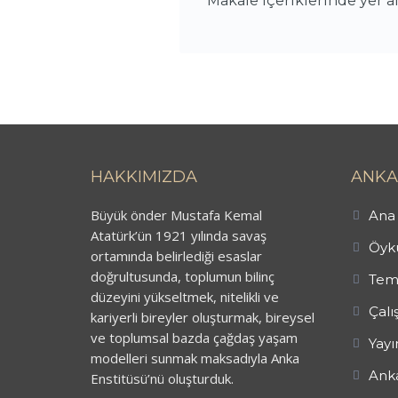
* Makale içeriklerinde yer 
HAKKIMIZDA
ANKA
Büyük önder Mustafa Kemal
Ana 
Atatürk’ün 1921 yılında savaş
Öykü
ortamında belirlediği esaslar
doğrultusunda, toplumun bilinç
Tem
düzeyini yükseltmek, nitelikli ve
Çalı
kariyerli bireyler oluşturmak, bireysel
ve toplumsal bazda çağdaş yaşam
Yayı
modelleri sunmak maksadıyla Anka
Anka
Enstitüsü’nü oluşturduk.