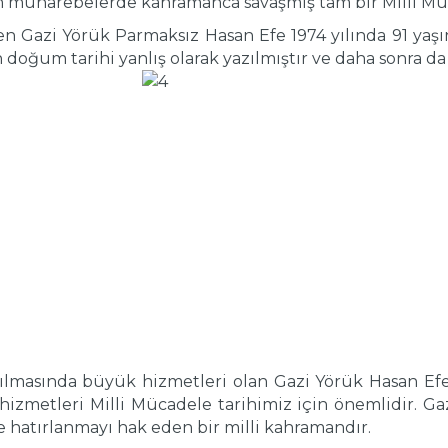
m muharebelerde kahramanca savaşmış tam bir Milli Müc
n Gazi Yörük Parmaksız Hasan Efe 1974 yılında 91 yaşınd
 doğum tarihi yanlış olarak yazılmıştır ve daha sonra da
masında büyük hizmetleri olan Gazi Yörük Hasan Efe’ni
 hizmetleri Milli Mücadele tarihimiz için önemlidir. Ga
e hatırlanmayı hak eden bir milli kahramandır.