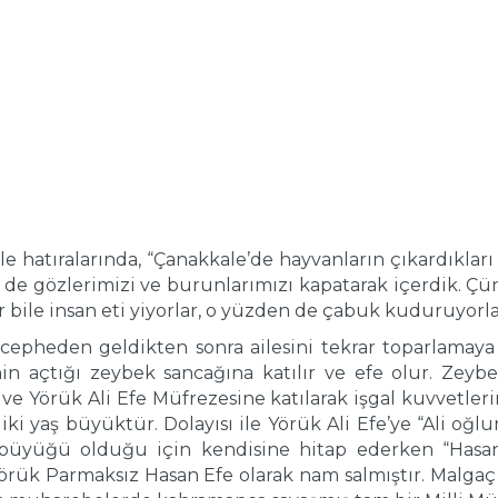
e hatıralarında, “Çanakkale’de hayvanların çıkardıkları p
de gözlerimizi ve burunlarımızı kapatarak içerdik. Çün
 bile insan eti yiyorlar, o yüzden de çabuk kuduruyorla
epheden geldikten sonra ailesini tekrar toparlamaya ç
nin açtığı zeybek sancağına katılır ve efe olur. Zeyb
r ve Yörük Ali Efe Müfrezesine katılarak işgal kuvvetleri
iki yaş büyüktür. Dolayısı ile Yörük Ali Efe’ye “Ali oğlu
 büyüğü olduğu için kendisine hitap ederken “Hasan 
örük Parmaksız Hasan Efe olarak nam salmıştır. Malgaç 