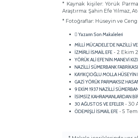
* Kaynak kişiler: Yörük Parm
Araştırma: Şahin Efe Yılmaz, At
* Fotoğraflar: Hüseyin ve Cengi
Yazarın Son Makaleleri
MİLLİ MÜCADELE’DE NAZİLLİ V
- 2 Ekim 
İZMİRLİ İSMAİL EFE
YÖRÜK ALİ EFE’NİN MANEVİ KIZI
NAZİLLİ SÜMERBANK FABRİKASI
KAYIKÇIOĞLU MOLLA HÜSEYİN 
GAZİ YÖRÜK PARMAKSIZ HASA
9 EKİM 1937 NAZİLLİ SÜMERBA
İSİMSİZ KAHRAMANLARDAN BİR
- 30 
30 AĞUSTOS VE EFELER
- 5 Te
ÖDEMİŞLİ İSMAİL EFE