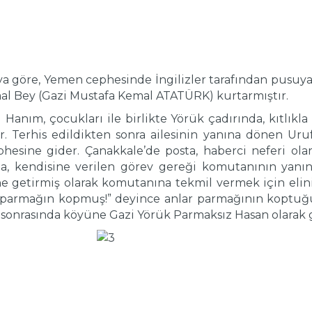
raya göre, Yemen cephesinde İngilizler tarafından pusuy
l Bey (Gazi Mustafa Kemal ATATÜRK) kurtarmıştır.
anım, çocukları ile birlikte Yörük çadırında, kıtlıkla 
r. Terhis edildikten sonra ailesinin yanına dönen Uru
hesine gider. Çanakkale’de posta, haberci neferi ol
da, kendisine verilen görev gereği komutanının yan
ne getirmiş olarak komutanına tekmil vermek için elin
et parmağın kopmuş!” deyince anlar parmağının koptuğ
sonrasında köyüne Gazi Yörük Parmaksız Hasan olarak ge