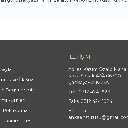
alan görüşler yazarlarımıza aittir. ANKA Enstitüsünün k
İLETİŞİM
Sayfa
Adres: Kazım Özalp Mahal
Koza Sokak 47/4 06700
müz ve İlk Söz
Çankaya/ANKARA
el Değerlerimiz
Tel : 0312 424 1923
şma Alanları
Faks: 0312 424 1924
n Politikamız
E-Posta:
ankaenstitusu@gmail.co
 Tanıtım Filmi