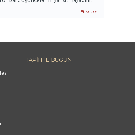
urumsal düşüncelerini yansıtmayabilir.
Etiketler:
TARİHTE BUGÜN
lesi
m