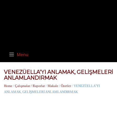
Menu
VENEZÜELLA’YI ANLAMAK, GELİŞMELERİ
ANLAMLANDIRMAK
Home
/
Çalışmalar / Raporlar
/
Makale
/
Özetler
/ VENEZÜELLA’YI
ANLAMAK, GELİŞMELERİ ANLAMLANDIRMAK