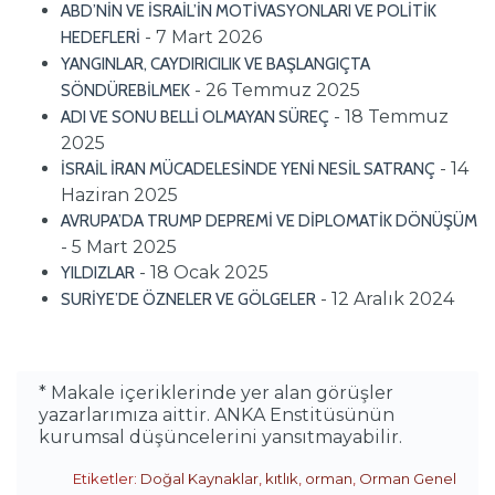
ABD’NİN VE İSRAİL’İN MOTİVASYONLARI VE POLİTİK
- 7 Mart 2026
HEDEFLERİ
YANGINLAR, CAYDIRICILIK VE BAŞLANGIÇTA
- 26 Temmuz 2025
SÖNDÜREBİLMEK
- 18 Temmuz
ADI VE SONU BELLİ OLMAYAN SÜREÇ
2025
- 14
İSRAİL İRAN MÜCADELESİNDE YENİ NESİL SATRANÇ
Haziran 2025
AVRUPA’DA TRUMP DEPREMİ VE DİPLOMATİK DÖNÜŞÜM
- 5 Mart 2025
- 18 Ocak 2025
YILDIZLAR
- 12 Aralık 2024
SURİYE’DE ÖZNELER VE GÖLGELER
* Makale içeriklerinde yer alan görüşler
yazarlarımıza aittir. ANKA Enstitüsünün
kurumsal düşüncelerini yansıtmayabilir.
Etiketler:
Doğal Kaynaklar
,
kıtlık
,
orman
,
Orman Genel