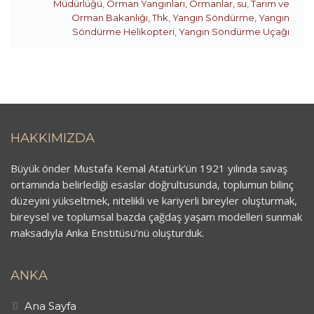
Müdürlüğü
,
Orman Yangınları
,
Ormanlar
,
su
,
Tarım ve
Orman Bakanlığı
,
Thk
,
Yangın Söndürme
,
Yangın
Söndürme Helikopteri
,
Yangın Söndürme Uçağı
HAKKIMIZDA
Büyük önder Mustafa Kemal Atatürk’ün 1921 yılında savaş
ortamında belirlediği esaslar doğrultusunda, toplumun bilinç
düzeyini yükseltmek, nitelikli ve kariyerli bireyler oluşturmak,
bireysel ve toplumsal bazda çağdaş yaşam modelleri sunmak
maksadıyla Anka Enstitüsü’nü oluşturduk.
ANKA
Ana Sayfa