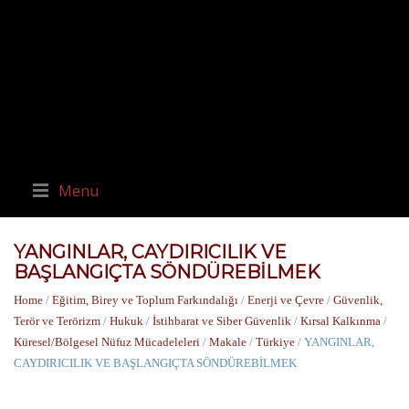
Menu
YANGINLAR, CAYDIRICILIK VE
BAŞLANGIÇTA SÖNDÜREBİLMEK
Home
/
Eğitim, Birey ve Toplum Farkındalığı
/
Enerji ve Çevre
/
Güvenlik,
Terör ve Terörizm
/
Hukuk
/
İstihbarat ve Siber Güvenlik
/
Kırsal Kalkınma
/
Küresel/Bölgesel Nüfuz Mücadeleleri
/
Makale
/
Türkiye
/ YANGINLAR,
CAYDIRICILIK VE BAŞLANGIÇTA SÖNDÜREBİLMEK