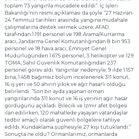
toplam 73 yangınla mücadele edildi”. İç İşleri
Bakanlığı’nın resmi açıklaması da şöyle “27 Haziran-
24 Temmuz tarihleri arasında; yangına müdahale
çalışmalarına destek vermek üzere; AFAD
tarafından 1.191 personel ve 198 Arama/Kurtarma
aracı, Jandarma Genel Komutanlığından 8 bin 953
personel ve 18 hava aracı, Emniyet Genel
Müdürlüğünden 1.675 personel, 3 helikopter ve 129
TOMA, Sahil Güvenlik Komutanlığından 237
personel görev aldı. Yangınlar nedeniyle; 9 ilde 1.157
bina, 1.458 bağımsız bölüm incelenerek 311 konut,
16 iş yeri ve 50 ahırın yıkık ve ağır hasarlı olduğu
belirlendi. “Son bir ayda yaşanan orman
yangınlarında 311 konut ve 16 iş yerinin ağır hasar
gördüğünü açıkladı. Bilecik ve İzmir afet bölgesi
ilan edilirken, 120 mahallede yaşayan vatandaşlar
tedbir amaçlı olarak güvenli bölgelere tahliye
edildi. Kundaklama şüphesiyle 27 kişi tutuklandı.”
Sonuçta ne oldu? Ormanlarımız, ormanlarda