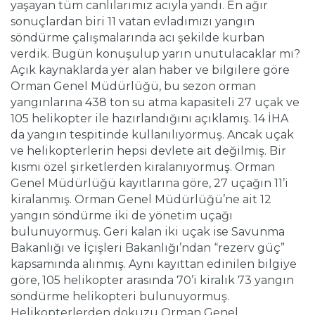
yaşayan tüm canlılarımız acıyla yandı. En ağır
sonuçlardan biri 11 vatan evladımızı yangın
söndürme çalışmalarında acı şekilde kurban
verdik. Bugün konuşulup yarın unutulacaklar mı?
Açık kaynaklarda yer alan haber ve bilgilere göre
Orman Genel Müdürlüğü, bu sezon orman
yangınlarına 438 ton su atma kapasiteli 27 uçak ve
105 helikopter ile hazırlandığını açıklamış. 14 İHA
da yangın tespitinde kullanılıyormuş. Ancak uçak
ve helikopterlerin hepsi devlete ait değilmiş. Bir
kısmı özel şirketlerden kiralanıyormuş. Orman
Genel Müdürlüğü kayıtlarına göre, 27 uçağın 11’i
kiralanmış. Orman Genel Müdürlüğü’ne ait 12
yangın söndürme iki de yönetim uçağı
bulunuyormuş. Geri kalan iki uçak ise Savunma
Bakanlığı ve İçişleri Bakanlığı’ndan “rezerv güç”
kapsamında alınmış. Aynı kayıttan edinilen bilgiye
göre, 105 helikopter arasında 70’i kiralık 73 yangın
söndürme helikopteri bulunuyormuş.
Helikopterlerden dokuzu Orman Genel