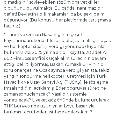
olmadığını” söyleyebilen sözüm ona yetkililer
olduğunu duyulmakta. Bu çağda inanılmaz bir
gaflet! Devletin ilgili makamları da bu şekilde mi
düşünüyor. (Bu konuyu her platformda tartışmaya
hazırız.)
* Tarım ve Orman Bakanlığı’nın çeşitli
kayıtlarından, kendi filosunu oluşturmak için uçak
ve helikopter siparişi verdiği yönünde duyumlar
bulunmakta. 2025 yılına ait bir kayıtta, 20 adet AT
802 FireBoss amfibik uçak alım sürecinin devam
ettiği belirtiliyormuş. Bakan Yumaklı CHP’nin bir
soru önergesine Ocak ayında verdiği yanıtta, sekiz
yangın söndürme helikopteri üretmesi için Türk
Havacılık ve Uzay Sanayi A.Ş. (TUSAŞ) ile sözleşme
imzalandığını açıklamış. Eğer doğruysa süreç ne
zaman sonuçlanacak? Nasıl bir sistemle
yönetilecek? Liyakat göz önünde bulundurularak
THK bünyesinde uzun yıllar boyu başarıyla
birikmiş tecrübeden istifade edilecek mi?