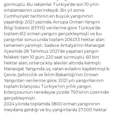
görmüştü. Bu rakamlar Türkiye’de son 10 yılın
ortalamasının üzerindeydi. Bir yıl sonra
Cumhuriyet tarihinin en büyük yangınının
yaşandığı 2021 yazında; Avrupa Orman Yangını
Bilgi Sistemi (EFFIS) verilerine göre Türkiye’de
toplam 612 orman yangını gerçekleşmişti ve bu
yangınlar sonucunda toplam 206.013 hektar alan
tamamen yanmıştı. Sadece Antalya’nın Manavgat
ilçesinde 28 Temmuz 2021’de yaşanan yangın
felaketi tam 10 gün, 220 saat sürmüştü. 60 bin
hektar alan, onlarca köy alevler altında kalmıştı.
Manavgat Yangında üç vatan evladını kaybetmiştik.
Çevre, Şehircilik ve İklim Bakanlığı’nın Orman
Yangınları verilerine göre; 2021 yılı yangınlarının
toplam bilançosu Türkiye’nin yıllık yangın
bilançosunun neredeyse yüzde 750’sinin üzerinde
gerçekleşmişti.
2024 yılında toplamda 3800 orman yangınının
meydana geldiği ve bu yangınlarda 27.000 hektar