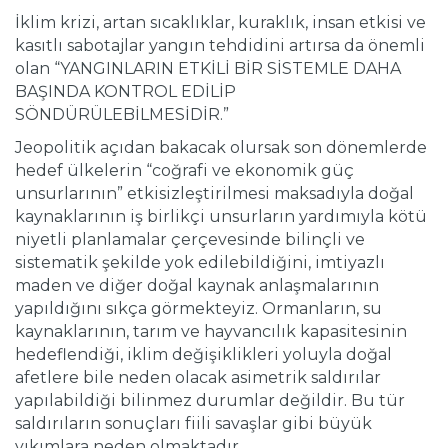
İklim krizi, artan sıcaklıklar, kuraklık, insan etkisi ve
kasıtlı sabotajlar yangın tehdidini artırsa da önemli
olan “YANGINLARIN ETKİLİ BİR SİSTEMLE DAHA
BAŞINDA KONTROL EDİLİP
SÖNDÜRÜLEBİLMESİDİR.”
Jeopolitik açıdan bakacak olursak son dönemlerde
hedef ülkelerin “coğrafi ve ekonomik güç
unsurlarının” etkisizleştirilmesi maksadıyla doğal
kaynaklarının iş birlikçi unsurların yardımıyla kötü
niyetli planlamalar çerçevesinde bilinçli ve
sistematik şekilde yok edilebildiğini, imtiyazlı
maden ve diğer doğal kaynak anlaşmalarının
yapıldığını sıkça görmekteyiz. Ormanların, su
kaynaklarının, tarım ve hayvancılık kapasitesinin
hedeflendiği, iklim değişiklikleri yoluyla doğal
afetlere bile neden olacak asimetrik saldırılar
yapılabildiği bilinmez durumlar değildir. Bu tür
saldırıların sonuçları fiili savaşlar gibi büyük
yıkımlara neden olmaktadır.