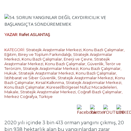
YAZAR:
Rafet ASLANTAŞ
KATEGORİ:
Stratejik Araştırmalar Merkezi
,
Konu Bazlı Çalışmalar
,
Eğitim, Birey ve Toplum Farkındalığı
,
Stratejik Araştırmalar
Merkezi
,
Konu Bazlı Çalışmalar
,
Enerji ve Çevre
,
Stratejik
Araştırmalar Merkezi
,
Konu Bazlı Çalışmalar
,
Güvenlik, Terör ve
Terörizm
,
Stratejik Araştırmalar Merkezi
,
Konu Bazlı Çalışmalar
,
Hukuk
,
Stratejik Araştırmalar Merkezi
,
Konu Bazlı Çalışmalar
,
İstihbarat ve Siber Güvenlik
,
Stratejik Araştırmalar Merkezi
,
Konu
Bazlı Çalışmalar
,
Kırsal Kalkınma
,
Stratejik Araştırmalar Merkezi
,
Konu Bazlı Çalışmalar
,
Küresel/Bölgesel Nüfuz Mücadeleleri
,
Makale
,
Stratejik Araştırmalar Merkezi
,
Coğrafi Bazlı Çalışmalar
,
Merkez Coğrafya
,
Türkiye
2020 yılı içinde 3 bin 413 orman yangını çıkmış, 20
bin 938 hektarlık alan bu yangınlardan zarar