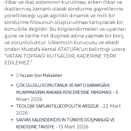
ihbar ve ikaz sisteminin kurulması, erken ihbar ve
ikazların eş zamanlı olarak söndürme gayretlerine
yöneltileceği uçak ağırlıklı dinamik ve milli bir
söndürme filosunun oluşturulması tartışılacak bir
konu bile değildir. Bu bilgilendirmeleri ve uyarıları
güne ve tarihe not düşmek adına yapmak bir borç
ve zorunluluktur. Ülkemizin kurucusu ve ebedi
önderi Mustafa Kemal ATATÜRK’ün belirttiği üzere
“VATAN TOPRAĞI KUTSALDIR, KADERİNE TERK
EDİLEMEZ.”
Yazarın Son Makaleleri
ÇOK ULUSLU KOMUTANLIK VE NATO KARARGÂHI
- 6
MUAMMASININ ANKARA PENCERESİNE YANSIMASI
Nisan 2026
- 22 Mart
TEOLOJİK SAPLANTILI JEOPOLİTİK ARSIZLIK
2026
SAVVAS KALENDERİDİS’İN TÜRKİYE DÜŞMANLIĞI VE
- 13 Mart 2026
KENDİSİNE TAVSİYE