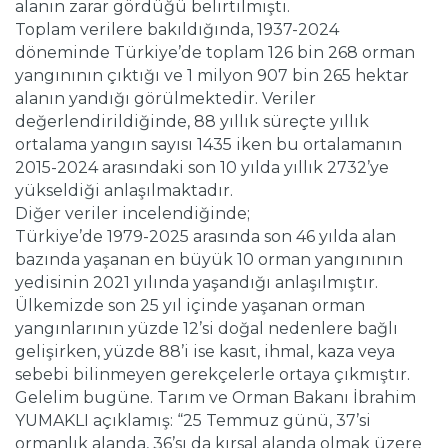
alanın zarar gördüğü belirtilmişti.
Toplam verilere bakıldığında, 1937-2024
döneminde Türkiye’de toplam 126 bin 268 orman
yangınının çıktığı ve 1 milyon 907 bin 265 hektar
alanın yandığı görülmektedir. Veriler
değerlendirildiğinde, 88 yıllık süreçte yıllık
ortalama yangın sayısı 1435 iken bu ortalamanın
2015-2024 arasındaki son 10 yılda yıllık 2732’ye
yükseldiği anlaşılmaktadır.
Diğer veriler incelendiğinde;
Türkiye’de 1979-2025 arasında son 46 yılda alan
bazında yaşanan en büyük 10 orman yangınının
yedisinin 2021 yılında yaşandığı anlaşılmıştır.
Ülkemizde son 25 yıl içinde yaşanan orman
yangınlarının yüzde 12’si doğal nedenlere bağlı
gelişirken, yüzde 88’i ise kasıt, ihmal, kaza veya
sebebi bilinmeyen gerekçelerle ortaya çıkmıştır.
Gelelim bugüne. Tarım ve Orman Bakanı İbrahim
YUMAKLI açıklamış: “25 Temmuz günü, 37’si
ormanlık alanda, 36’sı da kırsal alanda olmak üzere