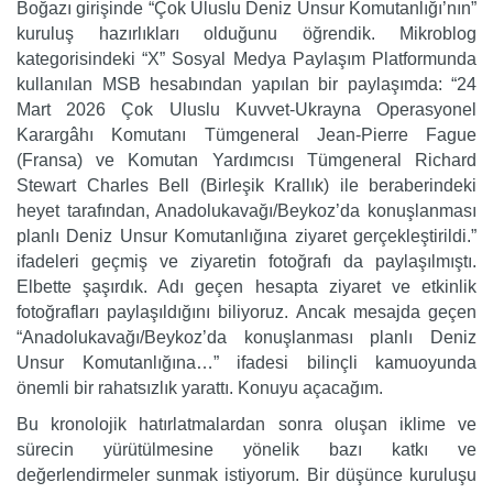
Boğazı girişinde “Çok Uluslu Deniz Unsur Komutanlığı’nın”
kuruluş hazırlıkları olduğunu öğrendik. Mikroblog
kategorisindeki “X” Sosyal Medya Paylaşım Platformunda
kullanılan MSB hesabından yapılan bir paylaşımda: “24
Mart 2026 Çok Uluslu Kuvvet-Ukrayna Operasyonel
Karargâhı Komutanı Tümgeneral Jean-Pierre Fague
(Fransa) ve Komutan Yardımcısı Tümgeneral Richard
Stewart Charles Bell (Birleşik Krallık) ile beraberindeki
heyet tarafından, Anadolukavağı/Beykoz’da konuşlanması
planlı Deniz Unsur Komutanlığına ziyaret gerçekleştirildi.”
ifadeleri geçmiş ve ziyaretin fotoğrafı da paylaşılmıştı.
Elbette şaşırdık. Adı geçen hesapta ziyaret ve etkinlik
fotoğrafları paylaşıldığını biliyoruz. Ancak mesajda geçen
“Anadolukavağı/Beykoz’da konuşlanması planlı Deniz
Unsur Komutanlığına…” ifadesi bilinçli kamuoyunda
önemli bir rahatsızlık yarattı. Konuyu açacağım.
Bu kronolojik hatırlatmalardan sonra oluşan iklime ve
sürecin yürütülmesine yönelik bazı katkı ve
değerlendirmeler sunmak istiyorum. Bir düşünce kuruluşu