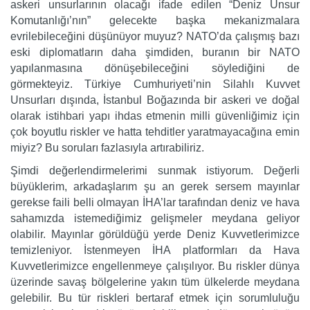
askeri unsurlarının olacağı ifade edilen “Deniz Unsur
Komutanlığı’nın” gelecekte başka mekanizmalara
evrilebileceğini düşünüyor muyuz? NATO’da çalışmış bazı
eski diplomatların daha şimdiden, buranın bir NATO
yapılanmasına dönüşebileceğini söylediğini de
görmekteyiz. Türkiye Cumhuriyeti’nin Silahlı Kuvvet
Unsurları dışında, İstanbul Boğazında bir askeri ve doğal
olarak istihbari yapı ihdas etmenin milli güvenliğimiz için
çok boyutlu riskler ve hatta tehditler yaratmayacağına emin
miyiz? Bu soruları fazlasıyla artırabiliriz.
Şimdi değerlendirmelerimi sunmak istiyorum. Değerli
büyüklerim, arkadaşlarım şu an gerek sersem mayınlar
gerekse faili belli olmayan İHA’lar tarafından deniz ve hava
sahamızda istemediğimiz gelişmeler meydana geliyor
olabilir. Mayınlar görüldüğü yerde Deniz Kuvvetlerimizce
temizleniyor. İstenmeyen İHA platformları da Hava
Kuvvetlerimizce engellenmeye çalışılıyor. Bu riskler dünya
üzerinde savaş bölgelerine yakın tüm ülkelerde meydana
gelebilir. Bu tür riskleri bertaraf etmek için sorumluluğu