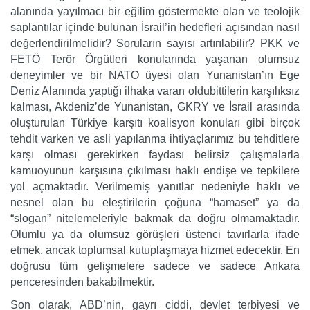
alanında yayılmacı bir eğilim göstermekte olan ve teolojik
saplantılar içinde bulunan İsrail’in hedefleri açısından nasıl
değerlendirilmelidir? Soruların sayısı artırılabilir? PKK ve
FETÖ Terör Örgütleri konularında yaşanan olumsuz
deneyimler ve bir NATO üyesi olan Yunanistan’ın Ege
Deniz Alanında yaptığı ilhaka varan oldubittilerin karşılıksız
kalması, Akdeniz’de Yunanistan, GKRY ve İsrail arasında
oluşturulan Türkiye karşıtı koalisyon konuları gibi birçok
tehdit varken ve asli yapılanma ihtiyaçlarımız bu tehditlere
karşı olması gerekirken faydası belirsiz çalışmalarla
kamuoyunun karşısına çıkılması haklı endişe ve tepkilere
yol açmaktadır. Verilmemiş yanıtlar nedeniyle haklı ve
nesnel olan bu eleştirilerin çoğuna “hamaset” ya da
“slogan” nitelemeleriyle bakmak da doğru olmamaktadır.
Olumlu ya da olumsuz görüşleri üstenci tavırlarla ifade
etmek, ancak toplumsal kutuplaşmaya hizmet edecektir. En
doğrusu tüm gelişmelere sadece ve sadece Ankara
penceresinden bakabilmektir.
Son olarak, ABD’nin, gayrı ciddi, devlet terbiyesi ve