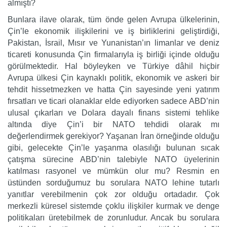
almıştı?
Bunlara ilave olarak, tüm önde gelen Avrupa ülkelerinin,
Çin’le ekonomik ilişkilerini ve iş birliklerini geliştirdiği,
Pakistan, İsrail, Mısır ve Yunanistan’ın limanlar ve deniz
ticareti konusunda Çin firmalarıyla iş birliği içinde olduğu
görülmektedir. Hal böyleyken ve Türkiye dâhil hiçbir
Avrupa ülkesi Çin kaynaklı politik, ekonomik ve askeri bir
tehdit hissetmezken ve hatta Çin sayesinde yeni yatırım
fırsatları ve ticari olanaklar elde ediyorken sadece ABD’nin
ulusal çıkarları ve Dolara dayalı finans sistemi tehlike
altında diye Çin’i bir NATO tehdidi olarak mı
değerlendirmek gerekiyor? Yaşanan İran örneğinde olduğu
gibi, gelecekte Çin’le yaşanma olasılığı bulunan sıcak
çatışma sürecine ABD’nin talebiyle NATO üyelerinin
katılması rasyonel ve mümkün olur mu? Resmin en
üstünden sorduğumuz bu sorulara NATO lehine tutarlı
yanıtlar verebilmenin çok zor olduğu ortadadır. Çok
merkezli küresel sistemde çoklu ilişkiler kurmak ve denge
politikaları üretebilmek de zorunludur. Ancak bu sorulara