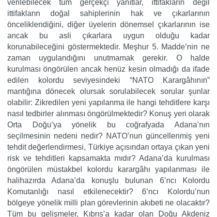
verilebilecek tüm gerçekçi yanıtlar, ittifakların değil
ittifakların doğal sahiplerinin hak ve çıkarlarının
önceliklendiğini, diğer üyelerin dönemsel çıkarlarının ise
ancak bu asli çıkarlara uygun olduğu kadar
korunabileceğini göstermektedir. Meşhur 5. Madde’nin ne
zaman uygulandığını unutmamak gerekir. O halde
kurulması öngörülen ancak henüz kesin olmadığı da ifade
edilen kolordu seviyesindeki “NATO Karargâhının”
mantığına dönecek olursak sorulabilecek sorular şunlar
olabilir: Zikredilen yeni yapılanma ile hangi tehditlere karşı
nasıl tedbirler alınması öngörülmektedir? Konuş yeri olarak
Orta Doğu’ya yönelik bu coğrafyada Adana’nın
seçilmesinin nedeni nedir? NATO’nun güncellenmiş yeni
tehdit değerlendirmesi, Türkiye açısından ortaya çıkan yeni
risk ve tehditleri kapsamakta mıdır? Adana’da kurulması
öngörülen müstakbel kolordu karargâhı yapılanması ile
halihazırda Adana’da konuşlu bulunan 6’ncı Kolordu
Komutanlığı nasıl etkilenecektir? 6’ncı Kolordu’nun
bölgeye yönelik milli plan görevlerinin akıbeti ne olacaktır?
Tüm bu gelişmeler, Kıbrıs’a kadar olan Doğu Akdeniz