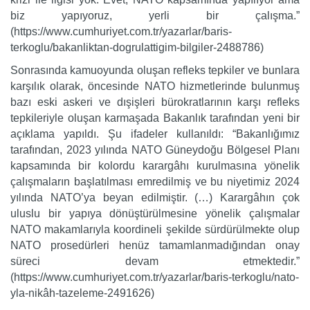
biz yapıyoruz, yerli bir çalışma.”
(https://www.cumhuriyet.com.tr/yazarlar/baris-
terkoglu/bakanliktan-dogrulattigim-bilgiler-2488786)
Sonrasında kamuoyunda oluşan refleks tepkiler ve bunlara
karşılık olarak, öncesinde NATO hizmetlerinde bulunmuş
bazı eski askeri ve dışişleri bürokratlarının karşı refleks
tepkileriyle oluşan karmaşada Bakanlık tarafından yeni bir
açıklama yapıldı. Şu ifadeler kullanıldı: “Bakanlığımız
tarafından, 2023 yılında NATO Güneydoğu Bölgesel Planı
kapsamında bir kolordu karargâhı kurulmasına yönelik
çalışmaların başlatılması emredilmiş ve bu niyetimiz 2024
yılında NATO’ya beyan edilmiştir. (…) Karargâhın çok
uluslu bir yapıya dönüştürülmesine yönelik çalışmalar
NATO makamlarıyla koordineli şekilde sürdürülmekte olup
NATO prosedürleri henüz tamamlanmadığından onay
süreci devam etmektedir.”
(https://www.cumhuriyet.com.tr/yazarlar/baris-terkoglu/nato-
yla-nikâh-tazeleme-2491626)