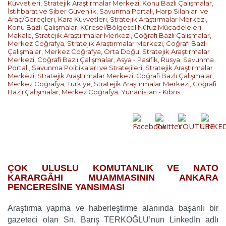
Kuvvetleri
,
Stratejik Araştırmalar Merkezi
,
Konu Bazlı Çalışmalar
,
İstihbarat ve Siber Güvenlik
,
Savunma Portalı
,
Harp Silahları ve
Araç/Gereçleri
,
Kara Kuvvetleri
,
Stratejik Araştırmalar Merkezi
,
Konu Bazlı Çalışmalar
,
Küresel/Bölgesel Nüfuz Mücadeleleri
,
Makale
,
Stratejik Araştırmalar Merkezi
,
Coğrafi Bazlı Çalışmalar
,
Merkez Coğrafya
,
Stratejik Araştırmalar Merkezi
,
Coğrafi Bazlı
Çalışmalar
,
Merkez Coğrafya
,
Orta Doğu
,
Stratejik Araştırmalar
Merkezi
,
Coğrafi Bazlı Çalışmalar
,
Asya - Pasifik
,
Rusya
,
Savunma
Portalı
,
Savunma Politikaları ve Stratejileri
,
Stratejik Araştırmalar
Merkezi
,
Stratejik Araştırmalar Merkezi
,
Coğrafi Bazlı Çalışmalar
,
Merkez Coğrafya
,
Türkiye
,
Stratejik Araştırmalar Merkezi
,
Coğrafi
Bazlı Çalışmalar
,
Merkez Coğrafya
,
Yunanistan - Kıbrıs
…
ÇOK ULUSLU KOMUTANLIK VE NATO
KARARGÂHI MUAMMASININ ANKARA
PENCERESİNE YANSIMASI
Araştırma yapma ve haberleştirme alanında başarılı bir
gazeteci olan Sn. Barış TERKOĞLU’nun LinkedIn adlı