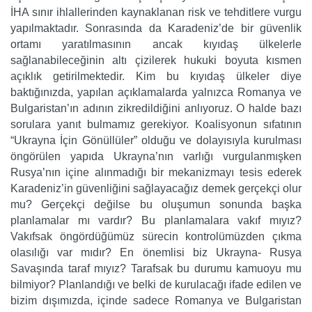
İHA sınır ihlallerinden kaynaklanan risk ve tehditlere vurgu
yapılmaktadır. Sonrasında da Karadeniz’de bir güvenlik
ortamı yaratılmasının ancak kıyıdaş ülkelerle
sağlanabileceğinin altı çizilerek hukuki boyuta kısmen
açıklık getirilmektedir. Kim bu kıyıdaş ülkeler diye
baktığınızda, yapılan açıklamalarda yalnızca Romanya ve
Bulgaristan’ın adının zikredildiğini anlıyoruz. O halde bazı
sorulara yanıt bulmamız gerekiyor. Koalisyonun sıfatının
“Ukrayna İçin Gönüllüler” olduğu ve dolayısıyla kurulması
öngörülen yapıda Ukrayna’nın varlığı vurgulanmışken
Rusya’nın içine alınmadığı bir mekanizmayı tesis ederek
Karadeniz’in güvenliğini sağlayacağız demek gerçekçi olur
mu? Gerçekçi değilse bu oluşumun sonunda başka
planlamalar mı vardır? Bu planlamalara vakıf mıyız?
Vakıfsak öngördüğümüz sürecin kontrolümüzden çıkma
olasılığı var mıdır? En önemlisi biz Ukrayna- Rusya
Savaşında taraf mıyız? Tarafsak bu durumu kamuoyu mu
bilmiyor? Planlandığı ve belki de kurulacağı ifade edilen ve
bizim dışımızda, içinde sadece Romanya ve Bulgaristan