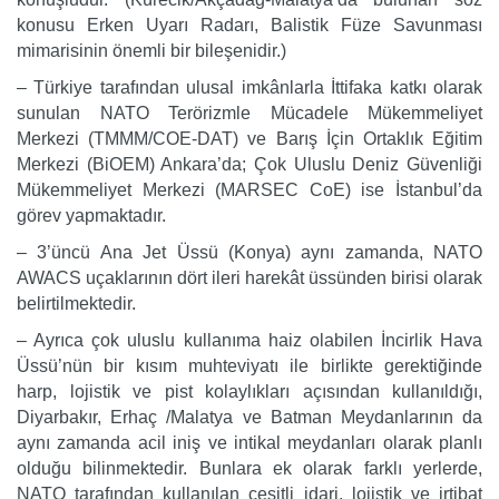
konusu Erken Uyarı Radarı, Balistik Füze Savunması
mimarisinin önemli bir bileşenidir.)
– Türkiye tarafından ulusal imkânlarla İttifaka katkı olarak
sunulan NATO Terörizmle Mücadele Mükemmeliyet
Merkezi (TMMM/COE-DAT) ve Barış İçin Ortaklık Eğitim
Merkezi (BiOEM) Ankara’da; Çok Uluslu Deniz Güvenliği
Mükemmeliyet Merkezi (MARSEC CoE) ise İstanbul’da
görev yapmaktadır.
– 3’üncü Ana Jet Üssü (Konya) aynı zamanda, NATO
AWACS uçaklarının dört ileri harekât üssünden birisi olarak
belirtilmektedir.
– Ayrıca çok uluslu kullanıma haiz olabilen İncirlik Hava
Üssü’nün bir kısım muhteviyatı ile birlikte gerektiğinde
harp, lojistik ve pist kolaylıkları açısından kullanıldığı,
Diyarbakır, Erhaç /Malatya ve Batman Meydanlarının da
aynı zamanda acil iniş ve intikal meydanları olarak planlı
olduğu bilinmektedir. Bunlara ek olarak farklı yerlerde,
NATO tarafından kullanılan çeşitli idari, lojistik ve irtibat