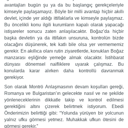
avantajları bugün şu ya da bu başlangıç gerekçeleriyle
kimseyle paylaşamayız. Böyle bir milli avantajı hiçbir akıllı
devlet, içinde yer aldığı ittifaklarla ve kimseyle paylaşmaz.
Bu öncelikli konu ilgili kurumların kapalı olarak yapacağı
istişareler sonucu zaten anlaşılacaktır. Boğaz’da hiçbir
başka devletin ya da ittifakın unsuruna, kontrolün bizde
olacağını düşünerek, tek katlı bile olsa yer vermememiz
gerekir. En akıllıca olanı rutin ziyaretlerde, konukları Boğaz
manzarası eşliğinde yemeğe almak olacaktır. İstihbarat
dünyası dönemsel naifliklere uyarak çalışmaz. Bu
konularda karar alırken daha kontrollü davranmak
gerekiyor.
Son olarak Montrö Anlaşmasının devam koşulları gereği,
Romanya ve Bulgaristan’ın gelecekte nasıl ve ne şekilde
yönleneceklerinin dikkatle takip ve kontrol edilmesi
gerektiğini altını çizerek belirtmek istiyorum. Ebedi
Önderimizin belirttiği gibi: “Yolunda yürüyen bir yolcunun
yalnız ufku görmesi yetmez. Muhakkak ufkun ötesini de
görmesi gerekir.”