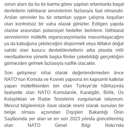
sorun alanı da bu tür karma görev yapılan ortamlarda başat
devletlerin istihbarat servislerinin fazlasıyla faal olmasıdır.
Anılan servisler bu tür ortamları uygun çalışma koşulları
olan kontrolsüz bir vaha olarak görürler. Edilgen yapıda
olanlar arasından potansiyel hedefler belirlenir. İstihbarat
servislerinin müttefik organizasyonlarda masumlaşacağını
ya da kabuğuna çekileceğini düşünmek veya ittifakın doğal
sahibi olan kurucu devlet/devletlerin arka planda milli
menfaatlerine yönelik başka filmler çekebildiği gerçekliğini
görmezden gelmek fazlasıyla naiflik olacaktır.
Son gelişmeyi nihai olarak değerlendirmeden önce
NATO’nun Komuta ve Kuvvet yapısına en kapsamlı katkılar
yapan müttefiklerden biri olan Türkiye’de hâlihazırda
faaliyette olan NATO Komutanlık, Karargâh, Birlik, Üs
Kolaylıkları ve Radar Tesislerini vurgulamak istiyorum.
Mevcut bilgilerimize ilave olarak resmi olarak sunulan bir
belge olması açısından Dışişleri Bakanlığı Örün
Sayfasında yer alan ve en son 2023 yılında güncellenmiş
olan NATO Genel Bilgi Notu’nda