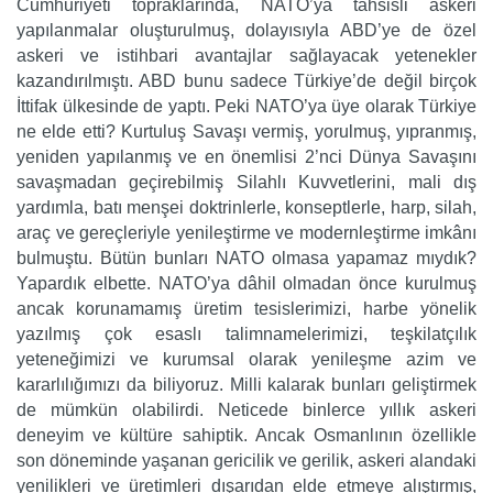
Cumhuriyeti topraklarında, NATO’ya tahsisli askeri
yapılanmalar oluşturulmuş, dolayısıyla ABD’ye de özel
askeri ve istihbari avantajlar sağlayacak yetenekler
kazandırılmıştı. ABD bunu sadece Türkiye’de değil birçok
İttifak ülkesinde de yaptı. Peki NATO’ya üye olarak Türkiye
ne elde etti? Kurtuluş Savaşı vermiş, yorulmuş, yıpranmış,
yeniden yapılanmış ve en önemlisi 2’nci Dünya Savaşını
savaşmadan geçirebilmiş Silahlı Kuvvetlerini, mali dış
yardımla, batı menşei doktrinlerle, konseptlerle, harp, silah,
araç ve gereçleriyle yenileştirme ve modernleştirme imkânı
bulmuştu. Bütün bunları NATO olmasa yapamaz mıydık?
Yapardık elbette. NATO’ya dâhil olmadan önce kurulmuş
ancak korunamamış üretim tesislerimizi, harbe yönelik
yazılmış çok esaslı talimnamelerimizi, teşkilatçılık
yeteneğimizi ve kurumsal olarak yenileşme azim ve
kararlılığımızı da biliyoruz. Milli kalarak bunları geliştirmek
de mümkün olabilirdi. Neticede binlerce yıllık askeri
deneyim ve kültüre sahiptik. Ancak Osmanlının özellikle
son döneminde yaşanan gericilik ve gerilik, askeri alandaki
yenilikleri ve üretimleri dışarıdan elde etmeye alıştırmış,