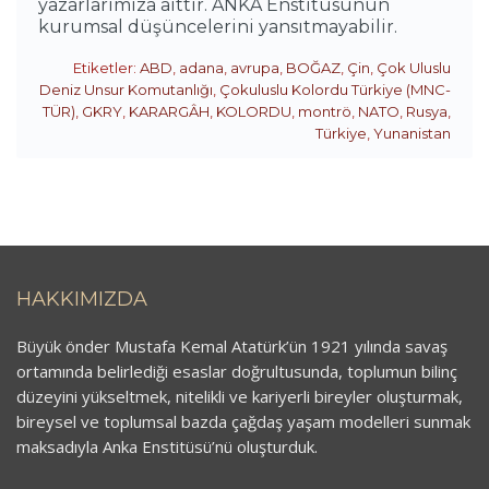
yazarlarımıza aittir. ANKA Enstitüsünün
kurumsal düşüncelerini yansıtmayabilir.
Etiketler:
ABD
,
adana
,
avrupa
,
BOĞAZ
,
Çin
,
Çok Uluslu
Deniz Unsur Komutanlığı
,
Çokuluslu Kolordu Türkiye (MNC-
TÜR)
,
GKRY
,
KARARGÂH
,
KOLORDU
,
montrö
,
NATO
,
Rusya
,
Türkiye
,
Yunanistan
HAKKIMIZDA
Büyük önder Mustafa Kemal Atatürk’ün 1921 yılında savaş
ortamında belirlediği esaslar doğrultusunda, toplumun bilinç
düzeyini yükseltmek, nitelikli ve kariyerli bireyler oluşturmak,
bireysel ve toplumsal bazda çağdaş yaşam modelleri sunmak
maksadıyla Anka Enstitüsü’nü oluşturduk.