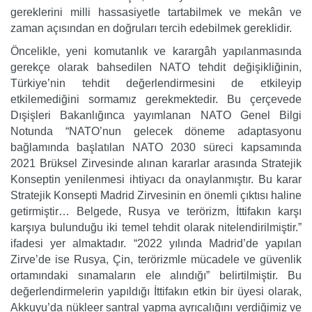
gereklerini milli hassasiyetle tartabilmek ve mekân ve
zaman açısından en doğruları tercih edebilmek gereklidir.
Öncelikle, yeni komutanlık ve karargâh yapılanmasında
gerekçe olarak bahsedilen NATO tehdit değişikliğinin,
Türkiye’nin tehdit değerlendirmesini de etkileyip
etkilemediğini sormamız gerekmektedir. Bu çerçevede
Dışişleri Bakanlığınca yayımlanan NATO Genel Bilgi
Notunda “NATO’nun gelecek döneme adaptasyonu
bağlamında başlatılan NATO 2030 süreci kapsamında
2021 Brüksel Zirvesinde alınan kararlar arasında Stratejik
Konseptin yenilenmesi ihtiyacı da onaylanmıştır. Bu karar
Stratejik Konsepti Madrid Zirvesinin en önemli çıktısı haline
getirmiştir… Belgede, Rusya ve terörizm, İttifakın karşı
karşıya bulunduğu iki temel tehdit olarak nitelendirilmiştir.”
ifadesi yer almaktadır. “2022 yılında Madrid’de yapılan
Zirve’de ise Rusya, Çin, terörizmle mücadele ve güvenlik
ortamındaki sınamaların ele alındığı” belirtilmiştir. Bu
değerlendirmelerin yapıldığı İttifakın etkin bir üyesi olarak,
Akkuyu’da nükleer santral yapma ayrıcalığını verdiğimiz ve