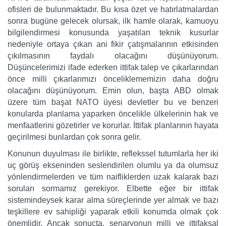
ofisleri de bulunmaktadır. Bu kısa özet ve hatırlatmalardan
sonra bugüne gelecek olursak, ilk hamle olarak, kamuoyu
bilgilendirmesi konusunda yaşatılan teknik kusurlar
nedeniyle ortaya çıkan ani fikir çatışmalarının etkisinden
çıkılmasının faydalı olacağını düşünüyorum.
Düşüncelerimizi ifade ederken ittifak talep ve çıkarlarından
önce milli çıkarlarımızı önceliklememizin daha doğru
olacağını düşünüyorum. Emin olun, başta ABD olmak
üzere tüm başat NATO üyesi devletler bu ve benzeri
konularda planlama yaparken öncelikle ülkelerinin hak ve
menfaatlerini gözetirler ve korurlar. İttifak planlarının hayata
geçirilmesi bunlardan çok sonra gelir.
Konunun duyulması ile birlikte, reflekssel tutumlarla her iki
uç görüş ekseninden seslendirilen olumlu ya da olumsuz
yönlendirmelerden ve tüm naifliklerden uzak kalarak bazı
soruları sormamız gerekiyor. Elbette eğer bir ittifak
sistemindeysek karar alma süreçlerinde yer almak ve bazı
teşkillere ev sahipliği yaparak etkili konumda olmak çok
önemlidir. Ancak sonuçta, senaryonun milli ve ittifaksal