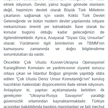
etmek istiyorum. Devlet, yalnız bugün görevde olanların
değil, hepimizin devleti olarak Büyük Türk Milletinin
çıkarlarını sağlamak için vardır. Köklü Türk Devlet
Geleneğinde ve bütün modern devlet yapılarında istişare
mekanizması önemli yer tutmaktadır. İlave olarak bu
konular bugünü olduğu kadar geleceğimizi de
ilgilendirmektedir. Ayrıca, Anayasal “Siyasi Güç Unsurları”
olarak: Yürütmenin ilgili birimlerinin ve TBMM’nin
kamuoyunu zamanında ve doğru bilgilendirme
sorumlulukları da vardır.
Öncelikle Çok Uluslu Kuvvet-Ukrayna Operasyonel
Karargâhının Komutanı ve yardımcısının ziyareti sonucu
ortaya çıkan ve İstanbul Boğazı girişinde yapıldığı iddia
edilen “Çok Uluslu Deniz Unsur Komutanlığı’nın” kuruluş
hazırlıkları hakkındaki düşüncelerimi ifade etmek istiyorum.
Anlaşılıyor ki, yapılan açıklamalarda belirtilen ilk
gerekçeler “Ukrayna-Rusya Savaşının” yarattığı
güvensizlik ortamından kaynaklanmaktadır. Türkiye
açısından bakıldığında başıboş mayınlardan ve faili meçhul