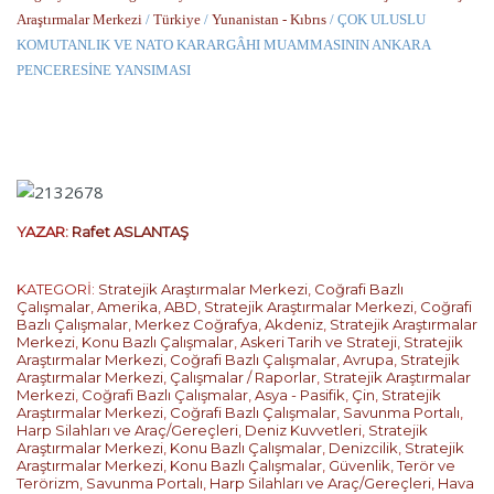
Araştırmalar Merkezi
/
Türkiye
/
Yunanistan - Kıbrıs
/ ÇOK ULUSLU
KOMUTANLIK VE NATO KARARGÂHI MUAMMASININ ANKARA
PENCERESİNE YANSIMASI
YAZAR:
Rafet ASLANTAŞ
KATEGORİ:
Stratejik Araştırmalar Merkezi
,
Coğrafi Bazlı
Çalışmalar
,
Amerika
,
ABD
,
Stratejik Araştırmalar Merkezi
,
Coğrafi
Bazlı Çalışmalar
,
Merkez Coğrafya
,
Akdeniz
,
Stratejik Araştırmalar
Merkezi
,
Konu Bazlı Çalışmalar
,
Askeri Tarih ve Strateji
,
Stratejik
Araştırmalar Merkezi
,
Coğrafi Bazlı Çalışmalar
,
Avrupa
,
Stratejik
Araştırmalar Merkezi
,
Çalışmalar / Raporlar
,
Stratejik Araştırmalar
Merkezi
,
Coğrafi Bazlı Çalışmalar
,
Asya - Pasifik
,
Çin
,
Stratejik
Araştırmalar Merkezi
,
Coğrafi Bazlı Çalışmalar
,
Savunma Portalı
,
Harp Silahları ve Araç/Gereçleri
,
Deniz Kuvvetleri
,
Stratejik
Araştırmalar Merkezi
,
Konu Bazlı Çalışmalar
,
Denizcilik
,
Stratejik
Araştırmalar Merkezi
,
Konu Bazlı Çalışmalar
,
Güvenlik, Terör ve
Terörizm
,
Savunma Portalı
,
Harp Silahları ve Araç/Gereçleri
,
Hava