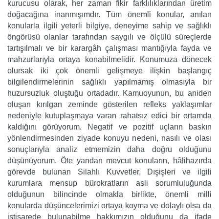
kurucusu olarak, her zaman fikir farklılıklarından üretim
doğacağına inanmışımdır. Tüm önemli konular, anılan
konularla ilgili yeterli bilgiye, deneyime sahip ve sağlıklı
öngörüsü olanlar tarafından saygılı ve ölçülü süreçlerde
tartışılmalı ve bir karargâh çalışması mantığıyla fayda ve
mahzurlarıyla ortaya konabilmelidir. Konumuza dönecek
olursak iki çok önemli gelişmeye ilişkin başlangıç
bilgilendirmelerinin sağlıklı yapılmamış olmasıyla bir
huzursuzluk oluştuğu ortadadır. Kamuoyunun, bu aniden
oluşan kırılgan zeminde gösterilen refleks yaklaşımlar
nedeniyle kutuplaşmaya varan rahatsız edici bir ortamda
kaldığını görüyorum. Negatif ve pozitif uçların baskın
yönlendirmesinden ziyade konuyu nedeni, nasılı ve olası
sonuçlarıyla analiz etmemizin daha doğru olduğunu
düşünüyorum. Öte yandan mevcut konuların, hâlihazırda
görevde bulunan Silahlı Kuvvetler, Dışişleri ve ilgili
kurumlara mensup bürokratların asli sorumluluğunda
olduğunun bilincinde olmakla birlikte, önemli milli
konularda düşüncelerimizi ortaya koyma ve dolaylı olsa da
istişarede bulunabilme hakkımızın olduğunu da ifade