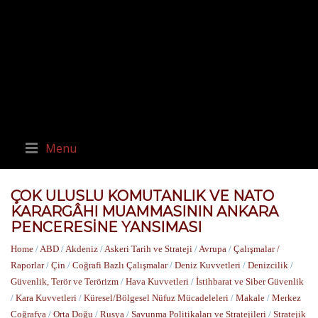
Menu
ÇOK ULUSLU KOMUTANLIK VE NATO
KARARGÂHI MUAMMASININ ANKARA
PENCERESİNE YANSIMASI
Home
/
ABD
/
Akdeniz
/
Askeri Tarih ve Strateji
/
Avrupa
/
Çalışmalar /
Raporlar
/
Çin
/
Coğrafi Bazlı Çalışmalar
/
Deniz Kuvvetleri
/
Denizcilik
/
Güvenlik, Terör ve Terörizm
/
Hava Kuvvetleri
/
İstihbarat ve Siber Güvenlik
/
Kara Kuvvetleri
/
Küresel/Bölgesel Nüfuz Mücadeleleri
/
Makale
/
Merkez
Coğrafya
/
Orta Doğu
/
Rusya
/
Savunma Politikaları ve Stratejileri
/
Stratejik