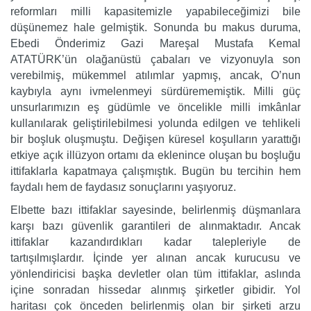
reformları milli kapasitemizle yapabileceğimizi bile
düşünemez hale gelmiştik. Sonunda bu makus duruma,
Ebedi Önderimiz Gazi Mareşal Mustafa Kemal
ATATÜRK’ün olağanüstü çabaları ve vizyonuyla son
verebilmiş, mükemmel atılımlar yapmış, ancak, O’nun
kaybıyla aynı ivmelenmeyi sürdürememiştik. Milli güç
unsurlarımızın eş güdümle ve öncelikle milli imkânlar
kullanılarak geliştirilebilmesi yolunda edilgen ve tehlikeli
bir boşluk oluşmuştu. Değişen küresel koşulların yarattığı
etkiye açık illüzyon ortamı da eklenince oluşan bu boşluğu
ittifaklarla kapatmaya çalışmıştık. Bugün bu tercihin hem
faydalı hem de faydasız sonuçlarını yaşıyoruz.
Elbette bazı ittifaklar sayesinde, belirlenmiş düşmanlara
karşı bazı güvenlik garantileri de alınmaktadır. Ancak
ittifaklar kazandırdıkları kadar talepleriyle de
tartışılmışlardır. İçinde yer alınan ancak kurucusu ve
yönlendiricisi başka devletler olan tüm ittifaklar, aslında
içine sonradan hissedar alınmış şirketler gibidir. Yol
haritası çok önceden belirlenmiş olan bir şirketi arzu