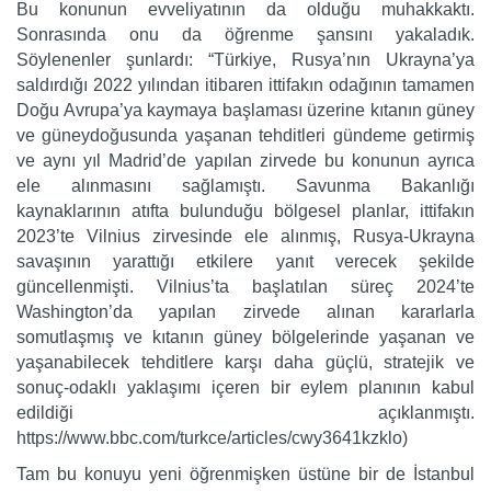
Bu konunun evveliyatının da olduğu muhakkaktı.
Sonrasında onu da öğrenme şansını yakaladık.
Söylenenler şunlardı: “Türkiye, Rusya’nın Ukrayna’ya
saldırdığı 2022 yılından itibaren ittifakın odağının tamamen
Doğu Avrupa’ya kaymaya başlaması üzerine kıtanın güney
ve güneydoğusunda yaşanan tehditleri gündeme getirmiş
ve aynı yıl Madrid’de yapılan zirvede bu konunun ayrıca
ele alınmasını sağlamıştı. Savunma Bakanlığı
kaynaklarının atıfta bulunduğu bölgesel planlar, ittifakın
2023’te Vilnius zirvesinde ele alınmış, Rusya-Ukrayna
savaşının yarattığı etkilere yanıt verecek şekilde
güncellenmişti. Vilnius’ta başlatılan süreç 2024’te
Washington’da yapılan zirvede alınan kararlarla
somutlaşmış ve kıtanın güney bölgelerinde yaşanan ve
yaşanabilecek tehditlere karşı daha güçlü, stratejik ve
sonuç-odaklı yaklaşımı içeren bir eylem planının kabul
edildiği açıklanmıştı.
https://www.bbc.com/turkce/articles/cwy3641kzklo)
Tam bu konuyu yeni öğrenmişken üstüne bir de İstanbul