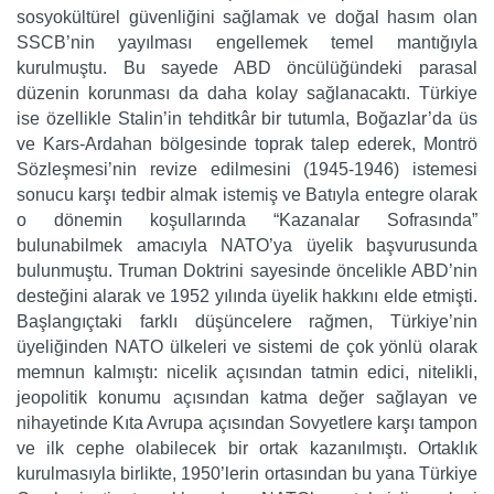
sosyokültürel güvenliğini sağlamak ve doğal hasım olan
SSCB’nin yayılması engellemek temel mantığıyla
kurulmuştu. Bu sayede ABD öncülüğündeki parasal
düzenin korunması da daha kolay sağlanacaktı. Türkiye
ise özellikle Stalin’in tehditkâr bir tutumla, Boğazlar’da üs
ve Kars-Ardahan bölgesinde toprak talep ederek, Montrö
Sözleşmesi’nin revize edilmesini (1945-1946) istemesi
sonucu karşı tedbir almak istemiş ve Batıyla entegre olarak
o dönemin koşullarında “Kazanalar Sofrasında”
bulunabilmek amacıyla NATO’ya üyelik başvurusunda
bulunmuştu. Truman Doktrini sayesinde öncelikle ABD’nin
desteğini alarak ve 1952 yılında üyelik hakkını elde etmişti.
Başlangıçtaki farklı düşüncelere rağmen, Türkiye’nin
üyeliğinden NATO ülkeleri ve sistemi de çok yönlü olarak
memnun kalmıştı: nicelik açısından tatmin edici, nitelikli,
jeopolitik konumu açısından katma değer sağlayan ve
nihayetinde Kıta Avrupa açısından Sovyetlere karşı tampon
ve ilk cephe olabilecek bir ortak kazanılmıştı. Ortaklık
kurulmasıyla birlikte, 1950’lerin ortasından bu yana Türkiye