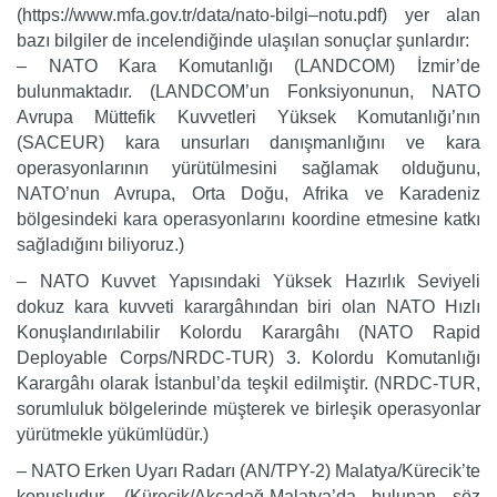
(https://www.mfa.gov.tr/data/nato-bilgi–notu.pdf) yer alan
bazı bilgiler de incelendiğinde ulaşılan sonuçlar şunlardır:
– NATO Kara Komutanlığı (LANDCOM) İzmir’de
bulunmaktadır. (LANDCOM’un Fonksiyonunun, NATO
Avrupa Müttefik Kuvvetleri Yüksek Komutanlığı’nın
(SACEUR) kara unsurları danışmanlığını ve kara
operasyonlarının yürütülmesini sağlamak olduğunu,
NATO’nun Avrupa, Orta Doğu, Afrika ve Karadeniz
bölgesindeki kara operasyonlarını koordine etmesine katkı
sağladığını biliyoruz.)
– NATO Kuvvet Yapısındaki Yüksek Hazırlık Seviyeli
dokuz kara kuvveti karargâhından biri olan NATO Hızlı
Konuşlandırılabilir Kolordu Karargâhı (NATO Rapid
Deployable Corps/NRDC-TUR) 3. Kolordu Komutanlığı
Karargâhı olarak İstanbul’da teşkil edilmiştir. (NRDC-TUR,
sorumluluk bölgelerinde müşterek ve birleşik operasyonlar
yürütmekle yükümlüdür.)
– NATO Erken Uyarı Radarı (AN/TPY-2) Malatya/Kürecik’te
konuşludur. (Kürecik/Akçadağ-Malatya’da bulunan söz