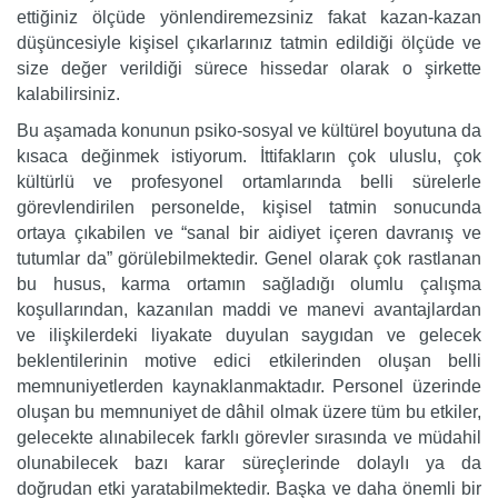
ettiğiniz ölçüde yönlendiremezsiniz fakat kazan-kazan
düşüncesiyle kişisel çıkarlarınız tatmin edildiği ölçüde ve
size değer verildiği sürece hissedar olarak o şirkette
kalabilirsiniz.
Bu aşamada konunun psiko-sosyal ve kültürel boyutuna da
kısaca değinmek istiyorum. İttifakların çok uluslu, çok
kültürlü ve profesyonel ortamlarında belli sürelerle
görevlendirilen personelde, kişisel tatmin sonucunda
ortaya çıkabilen ve “sanal bir aidiyet içeren davranış ve
tutumlar da” görülebilmektedir. Genel olarak çok rastlanan
bu husus, karma ortamın sağladığı olumlu çalışma
koşullarından, kazanılan maddi ve manevi avantajlardan
ve ilişkilerdeki liyakate duyulan saygıdan ve gelecek
beklentilerinin motive edici etkilerinden oluşan belli
memnuniyetlerden kaynaklanmaktadır. Personel üzerinde
oluşan bu memnuniyet de dâhil olmak üzere tüm bu etkiler,
gelecekte alınabilecek farklı görevler sırasında ve müdahil
olunabilecek bazı karar süreçlerinde dolaylı ya da
doğrudan etki yaratabilmektedir. Başka ve daha önemli bir