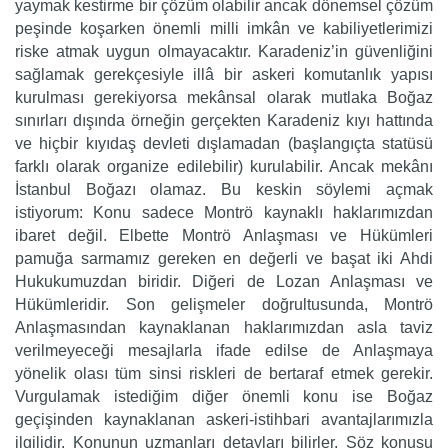
yaymak kestirme bir çözüm olabilir ancak dönemsel çözüm
peşinde koşarken önemli milli imkân ve kabiliyetlerimizi
riske atmak uygun olmayacaktır. Karadeniz’in güvenliğini
sağlamak gerekçesiyle illâ bir askeri komutanlık yapısı
kurulması gerekiyorsa mekânsal olarak mutlaka Boğaz
sınırları dışında örneğin gerçekten Karadeniz kıyı hattında
ve hiçbir kıyıdaş devleti dışlamadan (başlangıçta statüsü
farklı olarak organize edilebilir) kurulabilir. Ancak mekânı
İstanbul Boğazı olamaz. Bu keskin söylemi açmak
istiyorum: Konu sadece Montrö kaynaklı haklarımızdan
ibaret değil. Elbette Montrö Anlaşması ve Hükümleri
pamuğa sarmamız gereken en değerli ve başat iki Ahdi
Hukukumuzdan biridir. Diğeri de Lozan Anlaşması ve
Hükümleridir. Son gelişmeler doğrultusunda, Montrö
Anlaşmasından kaynaklanan haklarımızdan asla taviz
verilmeyeceği mesajlarla ifade edilse de Anlaşmaya
yönelik olası tüm sinsi riskleri de bertaraf etmek gerekir.
Vurgulamak istediğim diğer önemli konu ise Boğaz
geçişinden kaynaklanan askeri-istihbari avantajlarımızla
ilgilidir. Konunun uzmanları detayları bilirler. Söz konusu