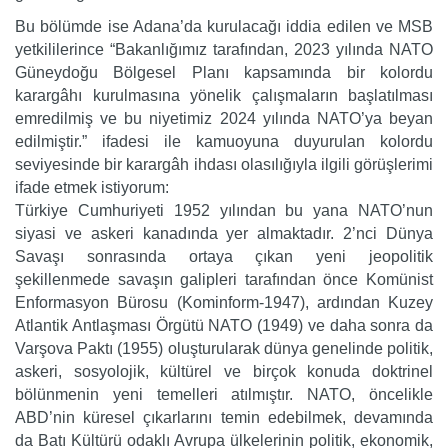
Bu bölümde ise Adana’da kurulacağı iddia edilen ve MSB
yetkililerince “Bakanlığımız tarafından, 2023 yılında NATO
Güneydoğu Bölgesel Planı kapsamında bir kolordu
karargâhı kurulmasına yönelik çalışmaların başlatılması
emredilmiş ve bu niyetimiz 2024 yılında NATO’ya beyan
edilmiştir.” ifadesi ile kamuoyuna duyurulan kolordu
seviyesinde bir karargâh ihdası olasılığıyla ilgili görüşlerimi
ifade etmek istiyorum:
Türkiye Cumhuriyeti 1952 yılından bu yana NATO’nun
siyasi ve askeri kanadında yer almaktadır. 2’nci Dünya
Savaşı sonrasında ortaya çıkan yeni jeopolitik
şekillenmede savaşın galipleri tarafından önce Komünist
Enformasyon Bürosu (Kominform-1947), ardından Kuzey
Atlantik Antlaşması Örgütü NATO (1949) ve daha sonra da
Varşova Paktı (1955) oluşturularak dünya genelinde politik,
askeri, sosyolojik, kültürel ve birçok konuda doktrinel
bölünmenin yeni temelleri atılmıştır. NATO, öncelikle
ABD’nin küresel çıkarlarını temin edebilmek, devamında
da Batı Kültürü odaklı Avrupa ülkelerinin politik, ekonomik,