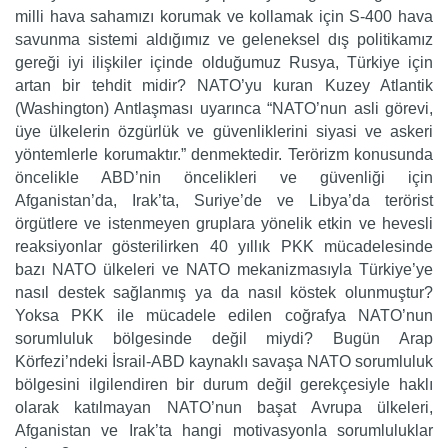
milli hava sahamızı korumak ve kollamak için S-400 hava
savunma sistemi aldığımız ve geleneksel dış politikamız
gereği iyi ilişkiler içinde olduğumuz Rusya, Türkiye için
artan bir tehdit midir? NATO’yu kuran Kuzey Atlantik
(Washington) Antlaşması uyarınca “NATO’nun asli görevi,
üye ülkelerin özgürlük ve güvenliklerini siyasi ve askeri
yöntemlerle korumaktır.” denmektedir. Terörizm konusunda
öncelikle ABD’nin öncelikleri ve güvenliği için
Afganistan’da, Irak’ta, Suriye’de ve Libya’da terörist
örgütlere ve istenmeyen gruplara yönelik etkin ve hevesli
reaksiyonlar gösterilirken 40 yıllık PKK mücadelesinde
bazı NATO ülkeleri ve NATO mekanizmasıyla Türkiye’ye
nasıl destek sağlanmış ya da nasıl köstek olunmuştur?
Yoksa PKK ile mücadele edilen coğrafya NATO’nun
sorumluluk bölgesinde değil miydi? Bugün Arap
Körfezi’ndeki İsrail-ABD kaynaklı savaşa NATO sorumluluk
bölgesini ilgilendiren bir durum değil gerekçesiyle haklı
olarak katılmayan NATO’nun başat Avrupa ülkeleri,
Afganistan ve Irak’ta hangi motivasyonla sorumluluklar