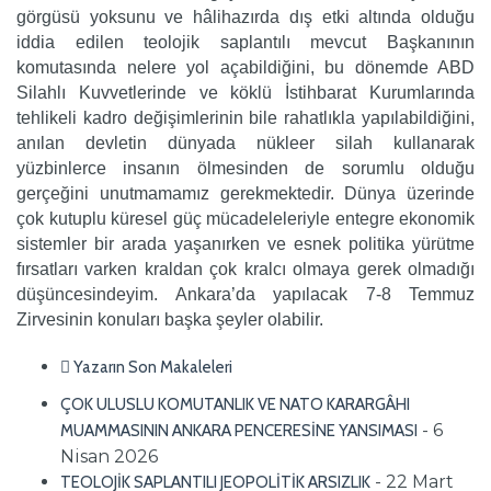
görgüsü yoksunu ve hâlihazırda dış etki altında olduğu
iddia edilen teolojik saplantılı mevcut Başkanının
komutasında nelere yol açabildiğini, bu dönemde ABD
Silahlı Kuvvetlerinde ve köklü İstihbarat Kurumlarında
tehlikeli kadro değişimlerinin bile rahatlıkla yapılabildiğini,
anılan devletin dünyada nükleer silah kullanarak
yüzbinlerce insanın ölmesinden de sorumlu olduğu
gerçeğini unutmamamız gerekmektedir. Dünya üzerinde
çok kutuplu küresel güç mücadeleleriyle entegre ekonomik
sistemler bir arada yaşanırken ve esnek politika yürütme
fırsatları varken kraldan çok kralcı olmaya gerek olmadığı
düşüncesindeyim. Ankara’da yapılacak 7-8 Temmuz
Zirvesinin konuları başka şeyler olabilir.
Yazarın Son Makaleleri
ÇOK ULUSLU KOMUTANLIK VE NATO KARARGÂHI
- 6
MUAMMASININ ANKARA PENCERESİNE YANSIMASI
Nisan 2026
- 22 Mart
TEOLOJİK SAPLANTILI JEOPOLİTİK ARSIZLIK