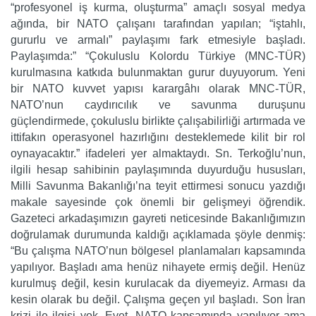
“profesyonel iş kurma, oluşturma” amaçlı sosyal medya
ağında, bir NATO çalışanı tarafından yapılan; “iştahlı,
gururlu ve armalı” paylaşımı fark etmesiyle başladı.
Paylaşımda:” “Çokuluslu Kolordu Türkiye (MNC-TÜR)
kurulmasına katkıda bulunmaktan gurur duyuyorum. Yeni
bir NATO kuvvet yapısı karargâhı olarak MNC-TÜR,
NATO’nun caydırıcılık ve savunma duruşunu
güçlendirmede, çokuluslu birlikte çalışabilirliği artırmada ve
ittifakın operasyonel hazırlığını desteklemede kilit bir rol
oynayacaktır.” ifadeleri yer almaktaydı. Sn. Terkoğlu’nun,
ilgili hesap sahibinin paylaşımında duyurduğu hususları,
Milli Savunma Bakanlığı’na teyit ettirmesi sonucu yazdığı
makale sayesinde çok önemli bir gelişmeyi öğrendik.
Gazeteci arkadaşımızın gayreti neticesinde Bakanlığımızın
doğrulamak durumunda kaldığı açıklamada şöyle denmiş:
“Bu çalışma NATO’nun bölgesel planlamaları kapsamında
yapılıyor. Başladı ama henüz nihayete ermiş değil. Henüz
kurulmuş değil, kesin kurulacak da diyemeyiz. Arması da
kesin olarak bu değil. Çalışma geçen yıl başladı. Son İran
krizi ile ilgisi yok. Evet, NATO kapsamında yapılıyor ama