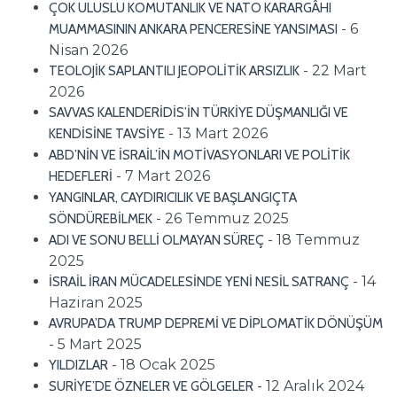
ÇOK ULUSLU KOMUTANLIK VE NATO KARARGÂHI
- 6
MUAMMASININ ANKARA PENCERESİNE YANSIMASI
Nisan 2026
- 22 Mart
TEOLOJİK SAPLANTILI JEOPOLİTİK ARSIZLIK
2026
SAVVAS KALENDERİDİS’İN TÜRKİYE DÜŞMANLIĞI VE
- 13 Mart 2026
KENDİSİNE TAVSİYE
ABD’NİN VE İSRAİL’İN MOTİVASYONLARI VE POLİTİK
- 7 Mart 2026
HEDEFLERİ
YANGINLAR, CAYDIRICILIK VE BAŞLANGIÇTA
- 26 Temmuz 2025
SÖNDÜREBİLMEK
- 18 Temmuz
ADI VE SONU BELLİ OLMAYAN SÜREÇ
2025
- 14
İSRAİL İRAN MÜCADELESİNDE YENİ NESİL SATRANÇ
Haziran 2025
AVRUPA’DA TRUMP DEPREMİ VE DİPLOMATİK DÖNÜŞÜM
- 5 Mart 2025
- 18 Ocak 2025
YILDIZLAR
- 12 Aralık 2024
SURİYE’DE ÖZNELER VE GÖLGELER