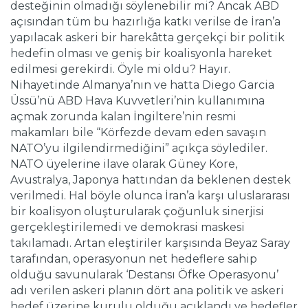
desteğinin olmadığı söylenebilir mi? Ancak ABD
açısından tüm bu hazırlığa katkı verilse de İran’a
yapılacak askeri bir harekâtta gerçekçi bir politik
hedefin olması ve geniş bir koalisyonla hareket
edilmesi gerekirdi. Öyle mi oldu? Hayır.
Nihayetinde Almanya’nın ve hatta Diego Garcia
Üssü’nü ABD Hava Kuvvetleri’nin kullanımına
açmak zorunda kalan İngiltere’nin resmi
makamları bile “Körfezde devam eden savaşın
NATO’yu ilgilendirmediğini” açıkça söylediler.
NATO üyelerine ilave olarak Güney Kore,
Avustralya, Japonya hattından da beklenen destek
verilmedi. Hal böyle olunca İran’a karşı uluslararası
bir koalisyon oluşturularak çoğunluk sinerjisi
gerçekleştirilemedi ve demokrasi maskesi
takılamadı. Artan eleştiriler karşısında Beyaz Saray
tarafından, operasyonun net hedeflere sahip
olduğu savunularak ‘Destansı Öfke Operasyonu’
adı verilen askeri planın dört ana politik ve askeri
hedef üzerine kurulu olduğu açıklandı ve hedefler