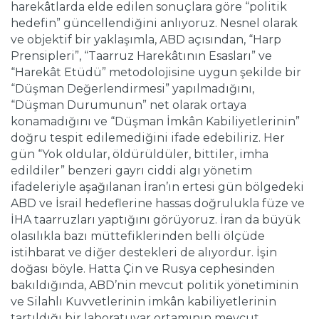
harekâtlarda elde edilen sonuçlara göre “politik
hedefin” güncellendiğini anlıyoruz. Nesnel olarak
ve objektif bir yaklaşımla, ABD açısından, “Harp
Prensipleri”, “Taarruz Harekâtının Esasları” ve
“Harekât Etüdü” metodolojisine uygun şekilde bir
“Düşman Değerlendirmesi” yapılmadığını,
“Düşman Durumunun” net olarak ortaya
konamadığını ve “Düşman İmkân Kabiliyetlerinin”
doğru tespit edilemediğini ifade edebiliriz. Her
gün “Yok oldular, öldürüldüler, bittiler, imha
edildiler” benzeri gayrı ciddi algı yönetim
ifadeleriyle aşağılanan İran’ın ertesi gün bölgedeki
ABD ve İsrail hedeflerine hassas doğrulukla füze ve
İHA taarruzları yaptığını görüyoruz. İran da büyük
olasılıkla bazı müttefiklerinden belli ölçüde
istihbarat ve diğer destekleri de alıyordur. İşin
doğası böyle. Hatta Çin ve Rusya cephesinden
bakıldığında, ABD’nin mevcut politik yönetiminin
ve Silahlı Kuvvetlerinin imkân kabiliyetlerinin
tartıldığı bir laboratuvar ortamının mevcut