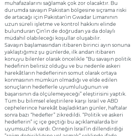
muhafazalarını sağlamak çok zor olacaktır. Bu
durumda savaşın Pakistan bölgesine sıçrama riski
de artacağı için Pakistan’ın Gwadar Limanının
uzun süreli işletme ve kontrol hakkını elinde
bulunduran Çin’in de doğrudan ya da dolaylı
müdahil olabileceği koşullar oluşabilir.
Savaşın başlamasından itibaren birinci ayın sonuna
yaklaştığımız şu günlerde, ilk andan itibaren
konuyu bilenler olarak öncelikle “Bu savaşın politik
hedefinin belirsiz olduğu ve bu nedenle askeri
harekâtların hedeflerinin somut olarak ortaya
konmasının mümkün olmadığı ve elde edilen
sonuçların hedeflerle uyumluluğunun ve
başarısının da ölçülemeyeceği” eleştirisini yaptık.
Tüm bu bilimsel eleştirilere karşı İsrail ve ABD
cephelerince harekât başladıktan günler, haftalar
sonra bazı “hedefler” zikredildi. “Politik ve askeri
hedeflerin” iç içe geçtiği bu açıklamalarda bir
uyumsuzluk vardı. Örneğin İsrail’in dillendirdiği
”rejim değişikliğine yol açmak” şeklinde ifade