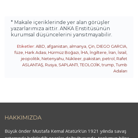
* Makale içeriklerinde yer alan görüşler
yazarlarımıza aittir. ANKA Enstitüsünün
kurumsal düşüncelerini yansıtmayabilir.
Etiketler:
ABD
,
afganistan
,
almanya
,
Çin
,
DIEGO GARCIA
,
füze
,
Hark Adası
,
Hürmüz Boğazı
,
İHA
,
İngiltere
,
İran
,
İsrail
,
jeopolitik
,
Netenyahu
,
Nükleer
,
pakistan
,
petrol
,
Rafet
ASLANTAŞ
,
Rusya
,
SAPLANTI
,
TEOLOJİK
,
trump
,
Tumb
Adaları
HAKKIMIZDA
Büyük önder Mustafa Kemal Atatürk’ün 1921 yılında savaş