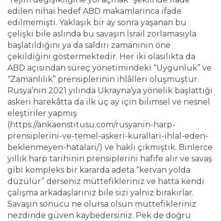
edilen nihai hedef ABD makamlarınca ifade
edilmemişti. Yaklaşık bir ay sonra yaşanan bu
çelişki bile aslında bu savaşın İsrail zorlamasıyla
başlatıldığını ya da saldırı zamanının öne
çekildiğini göstermektedir. Her iki olasılıkta da
ABD açısından süreç yönetimindeki “Uygunluk” ve
“Zamanlılık” prensiplerinin ihlâlleri oluşmuştur.
Rusya’nın 2021 yılında Ukrayna’ya yönelik başlattığı
askeri harekâtta da ilk üç ay için bilimsel ve nesnel
eleştiriler yapmış
(https://ankaenstitusu.com/rusyanin-harp-
prensiplerini-ve-temel-askeri-kurallari-ihlal-eden-
beklenmeyen-hatalari/) ve haklı çıkmıştık. Binlerce
yıllık harp tarihinin prensiplerini hafife alır ve savaş
gibi kompleks bir kararda adeta “kervan yolda
düzülür” derseniz müttefikleriniz ve hatta kendi
çalışma arkadaşlarınız bile sizi yalnız bırakırlar.
Savaşın sonucu ne olursa olsun müttefikleriniz
nezdinde güven kaybedersiniz. Pek de doğru