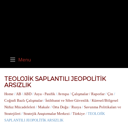
Menu
TEOLOJİK SAPLANTILI JEOPOLİTİK
ARSIZLIK
Home
/
AB
/
ABD
/
Asya - Pasifik
/
Avrupa
/
Çalışmalar / Raporlar
/
Çin
/
Coğrafi Bazlı Çalışmalar
/
İstihbarat ve Siber Güvenlik
/
Küresel/Bölgesel
Nüfuz Mücadeleleri
/
Makale
/
Orta Doğu
/
Rusya
/
Savunma Politikaları ve
Stratejileri
/
Stratejik Araştırmalar Merkezi
/
Türkiye
/ TEOLOJİK
SAPLANTILI JEOPOLİTİK ARSIZLIK