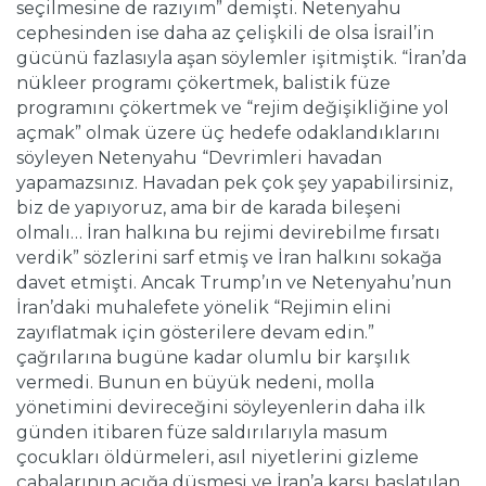
seçilmesine de razıyım” demişti. Netenyahu
cephesinden ise daha az çelişkili de olsa İsrail’in
gücünü fazlasıyla aşan söylemler işitmiştik. “İran’da
nükleer programı çökertmek, balistik füze
programını çökertmek ve “rejim değişikliğine yol
açmak” olmak üzere üç hedefe odaklandıklarını
söyleyen Netenyahu “Devrimleri havadan
yapamazsınız. Havadan pek çok şey yapabilirsiniz,
biz de yapıyoruz, ama bir de karada bileşeni
olmalı… İran halkına bu rejimi devirebilme fırsatı
verdik” sözlerini sarf etmiş ve İran halkını sokağa
davet etmişti. Ancak Trump’ın ve Netenyahu’nun
İran’daki muhalefete yönelik “Rejimin elini
zayıflatmak için gösterilere devam edin.”
çağrılarına bugüne kadar olumlu bir karşılık
vermedi. Bunun en büyük nedeni, molla
yönetimini devireceğini söyleyenlerin daha ilk
günden itibaren füze saldırılarıyla masum
çocukları öldürmeleri, asıl niyetlerini gizleme
çabalarının açığa düşmesi ve İran’a karşı başlatılan