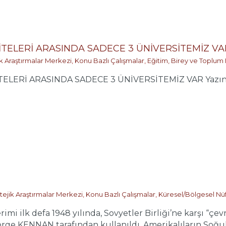
İTELERİ ARASINDA SADECE 3 ÜNİVERSİTEMİZ VA
ik Araştırmalar Merkezi
,
Konu Bazlı Çalışmalar
,
Eğitim, Birey ve Toplum 
İTELERİ ARASINDA SADECE 3 ÜNİVERSİTEMİZ VAR Yaz
tejik Araştırmalar Merkezi
,
Konu Bazlı Çalışmalar
,
Küresel/Bölgesel Nü
erimi ilk defa 1948 yılında, Sovyetler Birliği’ne karşı “ç
rge KENNAN tarafından kullanıldı. Amerikalıların Soğuk 