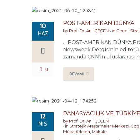
POST-AMERİKAN DÜNYA
10
by
Prof. Dr. Anıl ÇEÇEN
in
Genel
,
Stra
HAZ
… POST-AMERİKAN DÜNYA Prof. D
Newsweek Dergisinin editörü o
zamanda CNN‘in uluslararası ha
0
DEVAMI
PANASYACILIK VE TÜRKİY
12
by
Prof. Dr. Anıl ÇEÇEN
NIS
in
Stratejik Araştırmalar Merkezi
,
Coğr
Mücadeleleri
,
Makale