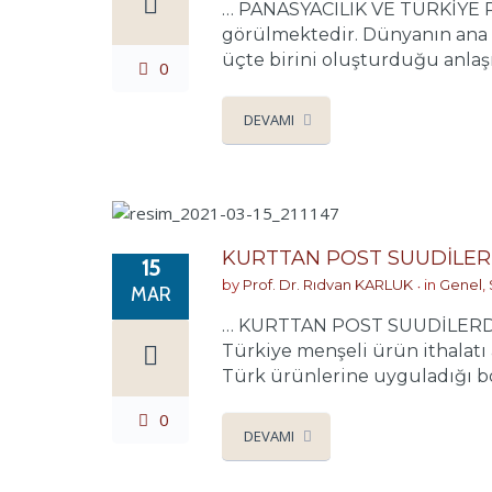
… PANASYACILIK VE TÜRKİYE Pro
görülmektedir. Dünyanın ana k
üçte birini oluşturduğu anlaşıl
0
DEVAMI
KURTTAN POST SUUDİLE
15
by
Prof. Dr. Rıdvan KARLUK
in
Genel
,
MAR
… KURTTAN POST SUUDİLERDEN 
Türkiye menşeli ürün ithalatı 
Türk ürünlerine uyguladığı boy
0
DEVAMI