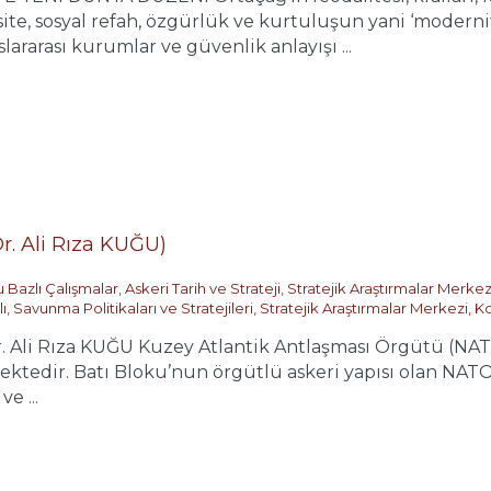
ersite, sosyal refah, özgürlük ve kurtuluşun yani ‘moder
lararası kurumlar ve güvenlik anlayışı ...
. Ali Rıza KUĞU)
 Bazlı Çalışmalar
,
Askeri Tarih ve Strateji
,
Stratejik Araştırmalar Merkez
ı
,
Savunma Politikaları ve Stratejileri
,
Stratejik Araştırmalar Merkezi
,
Ko
Ali Rıza KUĞU Kuzey Atlantik Antlaşması Örgütü (NATO)
mektedir. Batı Bloku’nun örgütlü askeri yapısı olan NAT
e ...