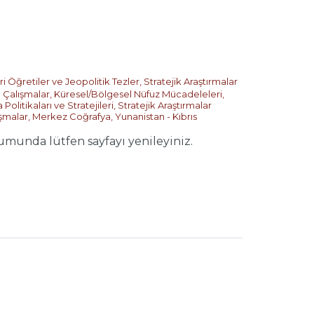
i Öğretiler ve Jeopolitik Tezler
,
Stratejik Araştırmalar
 Çalışmalar
,
Küresel/Bölgesel Nüfuz Mücadeleleri
,
olitikaları ve Stratejileri
,
Stratejik Araştırmalar
ışmalar
,
Merkez Coğrafya
,
Yunanistan - Kıbrıs
nda lütfen sayfayı yenileyiniz.