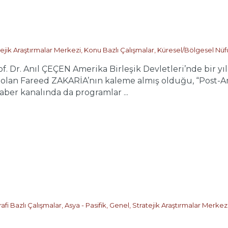
tejik Araştırmalar Merkezi
,
Konu Bazlı Çalışmalar
,
Küresel/Bölgesel Nüf
r. Anıl ÇEÇEN Amerika Birleşik Devletleri’nde bir yıld
lan Fareed ZAKARİA’nın kaleme almış olduğu, “Post-Ame
ber kanalında da programlar ...
E
afi Bazlı Çalışmalar
,
Asya - Pasifik
,
Genel
,
Stratejik Araştırmalar Merkez