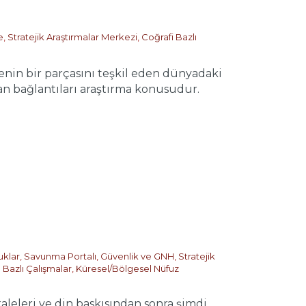
e
,
Stratejik Araştırmalar Merkezi
,
Coğrafi Bazlı
in bir parçasını teşkil eden dünyadaki
olan bağlantıları araştırma konusudur.
uklar
,
Savunma Portalı
,
Güvenlik ve GNH
,
Stratejik
Bazlı Çalışmalar
,
Küresel/Bölgesel Nüfuz
eleri ve din baskısından sonra şimdi