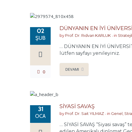
DÜNYANIN EN İYİ ÜNİVERS
02
by
Prof. Dr. Rıdvan KARLUK
in
Stratej
ŞUB
… DÜNYANIN EN İYİ ÜNİVERS
lütfen sayfayı yenileyiniz.
DEVAMI
0
SİYASİ SAVAŞ
31
by
Prof. Dr. Sait YILMAZ
in
Genel
,
Stra
OCA
… SİYASİ SAVAŞ “Siyasi savaş” t
edilen Amerikalı diplomat Geo