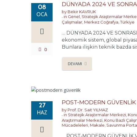
DÜNYADA 2024 VE SONRAS
08
by
Bekir KAVRUK
OCA
in
Genel
,
Stratejik Araştırmalar Merke
Çalışmalar
,
Merkez Coğrafya
,
Türkiye
… DÜNYADA 2024 VE SONRASI OL
ekonomik sistem, global piyasa 
Bunlara ilişkin teknik bazda s
0
DEVAMI
POST-MODERN GÜVENLİK 
27
by
Prof. Dr. Sait YILMAZ
HAZ
in
Stratejik Araştırmalar Merkezi
,
Konu
Araştırmalar Merkezi
,
Konu Bazlı Çalış
Mücadeleleri
,
Makale
,
Savunma Portal
… POST-MODERN GÜVENLİK VE YE