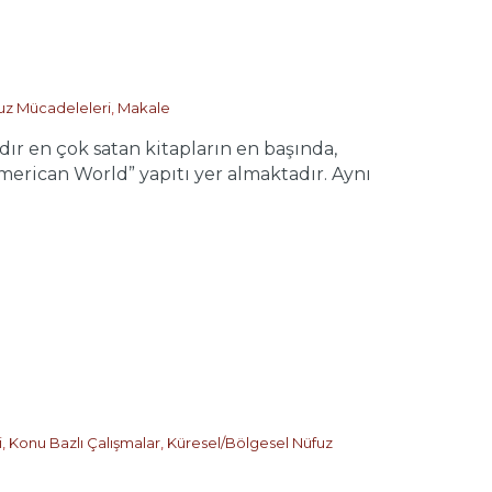
uz Mücadeleleri
,
Makale
ır en çok satan kitapların en başında,
rican World” yapıtı yer almaktadır. Aynı
i
,
Konu Bazlı Çalışmalar
,
Küresel/Bölgesel Nüfuz