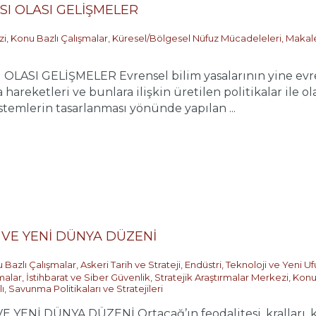
I OLASI GELİŞMELER
zi
,
Konu Bazlı Çalışmalar
,
Küresel/Bölgesel Nüfuz Mücadeleleri
,
Makal
ASI GELİŞMELER Evrensel bilim yasalarının yine evren
hareketleri ve bunlara ilişkin üretilen politikalar ile 
istemlerin tasarlanması yönünde yapılan ...
VE YENİ DÜNYA DÜZENİ
 Bazlı Çalışmalar
,
Askeri Tarih ve Strateji
,
Endüstri, Teknoloji ve Yeni Uf
malar
,
İstihbarat ve Siber Güvenlik
,
Stratejik Araştırmalar Merkezi
,
Konu 
ı
,
Savunma Politikaları ve Stratejileri
Nİ DÜNYA DÜZENİ Ortaçağ’ın feodalitesi, kralları, kal