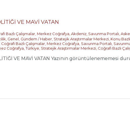
LİTİĞİ VE MAVİ VATAN
afi Bazlı Çalışmalar
,
Merkez Coğrafya
,
Akdeniz
,
Savunma Portalı
,
Asker
ilik
,
Genel
,
Gündem / Haber
,
Stratejik Araştırmalar Merkezi
,
Konu Bazlı
,
Coğrafi Bazlı Çalışmalar
,
Merkez Coğrafya
,
Savunma Portalı
,
Savunma P
ez Coğrafya
,
Türkiye
,
Stratejik Araştırmalar Merkezi
,
Coğrafi Bazlı Çal
TİĞİ VE MAVİ VATAN Yazının görüntülenememesi durumu