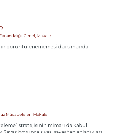
R
Farkındalığı
,
Genel
,
Makale
ının görüntülenememesi durumunda
fuz Mücadeleleri
,
Makale
evreleme” stratejisinin mimarı da kabul
Savaş boyunca siyasi savaş’tan anladıkları