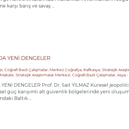
ne karşı barış ve savaş ...
DA YENİ DENGELER
zi
,
Coğrafi Bazlı Çalışmalar
,
Merkez Coğrafya
,
Kafkasya
,
Stratejik Araş
Makale
,
Stratejik Araştırmalar Merkezi
,
Coğrafi Bazlı Çalışmalar
,
Asya - 
ENİ DENGELER Prof. Dr. Sait YILMAZ Küresel jeopolitik
sel güç karışımlı alt güvenlik bölgelerinde yeni oluşum
daki Baltık ...