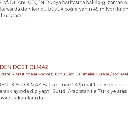
f. Dr. Anıl ÇEÇEN Dünya haritasına bakıldığı zaman en 
arası da denilen bu büyük coğrafyanın 45 milyon kilome
maktadır. ...
RDEN DOST OLMAZ
Stratejik Araştırmalar Merkezi
,
Konu Bazlı Çalışmalar
,
Küresel/Bölgesel
DOST OLMAZ Hafta içinde 24 Şubat’ta basında önemli 
aralık ayında dip yaptı. Suudi Arabistan ile Türkiye ara
kot rakamlara da ...