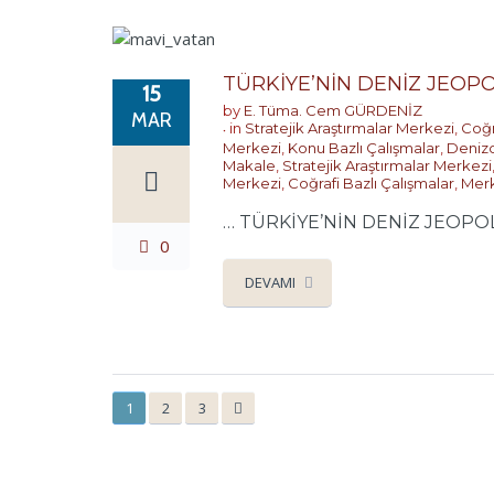
TÜRKİYE’NİN DENİZ JEOPO
15
by
E. Tüma. Cem GÜRDENİZ
MAR
in
Stratejik Araştırmalar Merkezi
,
Coğr
Merkezi
,
Konu Bazlı Çalışmalar
,
Denizc
Makale
,
Stratejik Araştırmalar Merkezi
Merkezi
,
Coğrafi Bazlı Çalışmalar
,
Merk
… TÜRKİYE’NİN DENİZ JEOPOLİ
0
DEVAMI
1
2
3