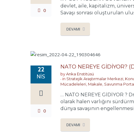
devlet, aile, kapitalizm, üniv
0
Savaşı sonrası oluşturulan ulus
DEVAMI
NATO NEREYE GİDİYOR? (Dr
22
by
Anka Enstitüsü
NIS
in
Stratejik Araştırmalar Merkezi
,
Konu
Mücadeleleri
,
Makale
,
Savunma Portal
… NATO NEREYE GİDİYOR ? Dr. 
olarak halen varlığını sürdür
dünya savaşının engellenmesi v
0
DEVAMI