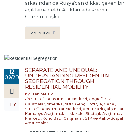
arkasından da Rusya’dan dikkat çeken bir
açıklama geldi. Açıklamada Kremlin,
Cumhurbaşkanı ...
AYRINTILAR
SEPARATE AND UNEQUAL:
12
UNDERSTANDING RESIDENTIAL
09/2024
SEGREGATION THROUGH
RESIDENTIAL MOBILITY
by
Eren ANTER
in
Stratejik Araştırmalar Merkezi
,
Coğrafi Bazlı
0
Çalışmalar
,
Amerika
,
ABD
,
Genç Gözüyle
,
Genel
,
Stratejik Araştırmalar Merkezi
,
Konu Bazlı Çalışmalar
,
Kamuoyu Araştırmaları
,
Makale
,
Stratejik Araştırmalar
Merkezi
,
Konu Bazlı Çalışmalar
,
STK ve Psiko-Sosyal
Araştırmalar