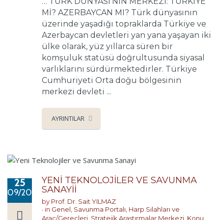
… TÜRK DÜNYASI’NIN MERKEZİ: TÜRKİYE
Mİ? AZERBAYCAN MI? Türk dünyasının
üzerinde yaşadığı topraklarda Türkiye ve
Azerbaycan devletleri yan yana yaşayan iki
ülke olarak, yüz yıllarca süren bir
komşuluk statüsü doğrultusunda siyasal
varlıklarını sürdürmektedirler. Türkiye
Cumhuriyeti Orta doğu bölgesinin
merkezi devleti ...
AYRINTILAR
YENİ TEKNOLOJİLER VE SAVUNMA
25
SANAYİİ
09/2024
by
Prof. Dr. Sait YILMAZ
in
Genel
,
Savunma Portalı
,
Harp Silahları ve
Araç/Gereçleri
,
Stratejik Araştırmalar Merkezi
,
Konu