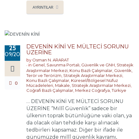
AYRINTILAR
DEVENİN KİNİ VE MÜLTECİ SORUNU
25
ÜZERİNE
09/2024
by
Osman N. ARARAT
in
Genel
,
Savunma Portalı
,
Güvenlik ve GNH
,
Stratejik
Araştırmalar Merkezi
,
Konu Bazlı Çalışmalar
,
Güvenlik,
Terör ve Terörizm
,
Stratejik Araştırmalar Merkezi
,
Konu Bazlı Çalışmalar
,
Küresel/Bölgesel Nüfuz
0
Mücadeleleri
,
Makale
,
Stratejik Araştırmalar Merkezi
,
Coğrafi Bazlı Çalışmalar
,
Merkez Coğrafya
,
Türkiye
… DEVENİN KİNİ VE MÜLTECİ SORUNU
ÜZERİNE ‘’Millî Güvenlik’’ sadece bir
ülkenin toprak bütünlüğüne vaki olan, ya
da olacak olan tehdide karşı alınacak
tedbirleri kapsamaz. Diğer bir ifade ile
günümüzde millî güvenlik kavramı,