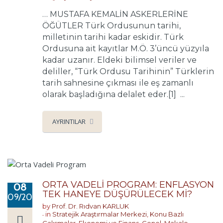
… MUSTAFA KEMALİN ASKERLERİNE
ÖĞÜTLER Türk Ordusunun tarihi,
milletinin tarihi kadar eskidir. Türk
Ordusuna ait kayıtlar M.Ö. 3’üncü yüzyıla
kadar uzanır. Eldeki bilimsel veriler ve
deliller, “Türk Ordusu Tarihinin” Türklerin
tarih sahnesine çıkması ile eş zamanlı
olarak başladığına delalet eder.[1] ...
AYRINTILAR
ORTA VADELİ PROGRAM: ENFLASYON
08
TEK HANEYE DÜŞÜRÜLECEK Mİ?
09/2024
by
Prof. Dr. Rıdvan KARLUK
in
Stratejik Araştırmalar Merkezi
,
Konu Bazlı
Çalışmalar
,
Ekonomi ve Finans
,
Genel
,
Makale
,