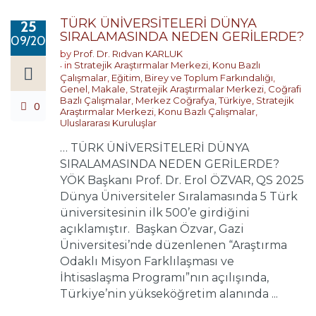
TÜRK ÜNİVERSİTELERİ DÜNYA
25
SIRALAMASINDA NEDEN GERİLERDE?
09/2024
by
Prof. Dr. Rıdvan KARLUK
in
Stratejik Araştırmalar Merkezi
,
Konu Bazlı
Çalışmalar
,
Eğitim, Birey ve Toplum Farkındalığı
,
Genel
,
Makale
,
Stratejik Araştırmalar Merkezi
,
Coğrafi
Bazlı Çalışmalar
,
Merkez Coğrafya
,
Türkiye
,
Stratejik
0
Araştırmalar Merkezi
,
Konu Bazlı Çalışmalar
,
Uluslararası Kuruluşlar
… TÜRK ÜNİVERSİTELERİ DÜNYA
SIRALAMASINDA NEDEN GERİLERDE?
YÖK Başkanı Prof. Dr. Erol ÖZVAR, QS 2025
Dünya Üniversiteler Sıralamasında 5 Türk
üniversitesinin ilk 500’e girdiğini
açıklamıştır. Başkan Özvar, Gazi
Üniversitesi’nde düzenlenen “Araştırma
Odaklı Misyon Farklılaşması ve
İhtisaslaşma Programı”nın açılışında,
Türkiye’nin yükseköğretim alanında ...