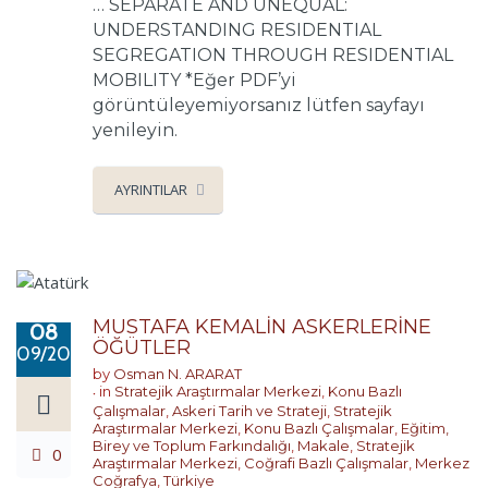
… SEPARATE AND UNEQUAL:
UNDERSTANDING RESIDENTIAL
SEGREGATION THROUGH RESIDENTIAL
MOBILITY *Eğer PDF’yi
görüntüleyemiyorsanız lütfen sayfayı
yenileyin.
AYRINTILAR
MUSTAFA KEMALİN ASKERLERİNE
08
ÖĞÜTLER
09/2024
by
Osman N. ARARAT
in
Stratejik Araştırmalar Merkezi
,
Konu Bazlı
Çalışmalar
,
Askeri Tarih ve Strateji
,
Stratejik
Araştırmalar Merkezi
,
Konu Bazlı Çalışmalar
,
Eğitim,
Birey ve Toplum Farkındalığı
,
Makale
,
Stratejik
0
Araştırmalar Merkezi
,
Coğrafi Bazlı Çalışmalar
,
Merkez
Coğrafya
,
Türkiye