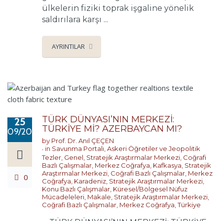
ülkelerin fiziki toprak işgaline yönelik
saldırılara karşı ...
AYRINTILAR
TÜRK DÜNYASI’NIN MERKEZİ:
25
TÜRKİYE Mİ? AZERBAYCAN MI?
09/2024
by
Prof. Dr. Anıl ÇEÇEN
in
Savunma Portalı
,
Askeri Öğretiler ve Jeopolitik
Tezler
,
Genel
,
Stratejik Araştırmalar Merkezi
,
Coğrafi
Bazlı Çalışmalar
,
Merkez Coğrafya
,
Kafkasya
,
Stratejik
Araştırmalar Merkezi
,
Coğrafi Bazlı Çalışmalar
,
Merkez
0
Coğrafya
,
Karadeniz
,
Stratejik Araştırmalar Merkezi
,
Konu Bazlı Çalışmalar
,
Küresel/Bölgesel Nüfuz
Mücadeleleri
,
Makale
,
Stratejik Araştırmalar Merkezi
,
Coğrafi Bazlı Çalışmalar
,
Merkez Coğrafya
,
Türkiye