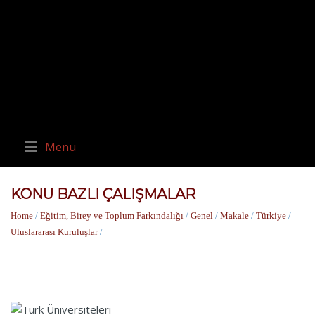
Menu
KONU BAZLI ÇALIŞMALAR
Home
/
Eğitim, Birey ve Toplum Farkındalığı
/
Genel
/
Makale
/
Türkiye
/
Uluslararası Kuruluşlar
/