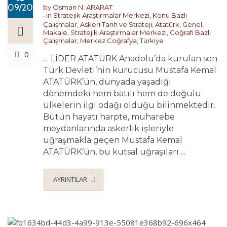
09/2024
by
Osman N. ARARAT
in
Stratejik Araştırmalar Merkezi
,
Konu Bazlı
Çalışmalar
,
Askeri Tarih ve Strateji
,
Atatürk
,
Genel
,
Makale
,
Stratejik Araştırmalar Merkezi
,
Coğrafi Bazlı
Çalışmalar
,
Merkez Coğrafya
,
Türkiye
0
… LİDER ATATÜRK Anadolu’da kurulan son
Türk Devleti’nin kurucusu Mustafa Kemal
ATATÜRK’ün, dünyada yaşadığı
dönemdeki hem batılı hem de doğulu
ülkelerin ilgi odağı olduğu bilinmektedir.
Bütün hayatı harpte, muharebe
meydanlarında askerlik işleriyle
uğraşmakla geçen Mustafa Kemal
ATATÜRK’ün, bu kutsal uğraşıları ...
AYRINTILAR