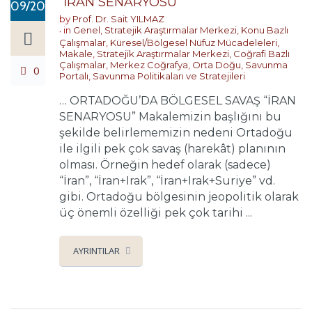
“İRAN SENARYOSU”
09/2024
by
Prof. Dr. Sait YILMAZ
in
Genel
,
Stratejik Araştırmalar Merkezi
,
Konu Bazlı
Çalışmalar
,
Küresel/Bölgesel Nüfuz Mücadeleleri
,
Makale
,
Stratejik Araştırmalar Merkezi
,
Coğrafi Bazlı
Çalışmalar
,
Merkez Coğrafya
,
Orta Doğu
,
Savunma
0
Portalı
,
Savunma Politikaları ve Stratejileri
… ORTADOĞU’DA BÖLGESEL SAVAŞ “İRAN
SENARYOSU” Makalemizin başlığını bu
şekilde belirlememizin nedeni Ortadoğu
ile ilgili pek çok savaş (harekât) planının
olması. Örneğin hedef olarak (sadece)
“İran”, “İran+Irak”, “İran+Irak+Suriye” vd.
gibi. Ortadoğu bölgesinin jeopolitik olarak
üç önemli özelliği pek çok tarihi ...
AYRINTILAR