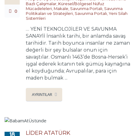
Bazlı Çalışmalar
,
Küresel/Bölgesel Nüfuz
Mücadeleleri
,
Makale
,
Savunma Portalı
,
Savunma
0
Politikaları ve Stratejileri
,
Savunma Portalı
,
Yeni Silah
Sistemleri
… YENİ TEKNOLOJİLER VE SAVUNMA
SANAYİİ İnsanlık tarihi, bir anlamda savaş
tarihidir. Tarih boyunca insanlar ne zaman
değerli bir şey bulsalar onun için
savaştılar. Osmanlı 1463’de Bosna-Hersek’i
işgal ederek kıtanın tek gümüş kaynağına
el koyduğunda; Avrupalılar, para için
maden bulmak ...
AYRINTILAR
LİDER ATATÜRK
18