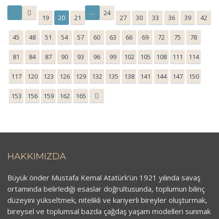
…
24
19
20
21
27
30
33
36
39
42
45
48
51
54
57
60
63
66
69
72
75
78
81
84
87
90
93
96
99
102
105
108
111
114
117
120
123
126
129
132
135
138
141
144
147
150
153
156
159
162
165
HAKKIMIZDA
Büyük önder Mustafa Kemal Atatürk’ün 1921 yılında savaş
ortamında belirlediği esaslar doğrultusunda, toplumun bilinç
düzeyini yükseltmek, nitelikli ve kariyerli bireyler oluşturmak,
bireysel ve toplumsal bazda çağdaş yaşam modelleri sunmak