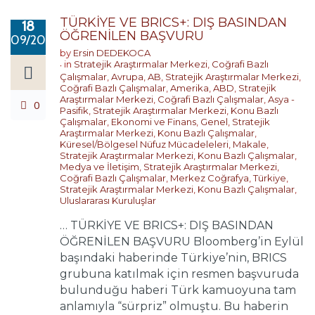
TÜRKİYE VE BRICS+: DIŞ BASINDAN
18
ÖĞRENİLEN BAŞVURU
09/2024
by
Ersin DEDEKOCA
in
Stratejik Araştırmalar Merkezi
,
Coğrafi Bazlı
Çalışmalar
,
Avrupa
,
AB
,
Stratejik Araştırmalar Merkezi
,
Coğrafi Bazlı Çalışmalar
,
Amerika
,
ABD
,
Stratejik
Araştırmalar Merkezi
,
Coğrafi Bazlı Çalışmalar
,
Asya -
0
Pasifik
,
Stratejik Araştırmalar Merkezi
,
Konu Bazlı
Çalışmalar
,
Ekonomi ve Finans
,
Genel
,
Stratejik
Araştırmalar Merkezi
,
Konu Bazlı Çalışmalar
,
Küresel/Bölgesel Nüfuz Mücadeleleri
,
Makale
,
Stratejik Araştırmalar Merkezi
,
Konu Bazlı Çalışmalar
,
Medya ve İletişim
,
Stratejik Araştırmalar Merkezi
,
Coğrafi Bazlı Çalışmalar
,
Merkez Coğrafya
,
Türkiye
,
Stratejik Araştırmalar Merkezi
,
Konu Bazlı Çalışmalar
,
Uluslararası Kuruluşlar
… TÜRKİYE VE BRICS+: DIŞ BASINDAN
ÖĞRENİLEN BAŞVURU Bloomberg’in Eylül
başındaki haberinde Türkiye’nin, BRICS
grubuna katılmak için resmen başvuruda
bulunduğu haberi Türk kamuoyuna tam
anlamıyla “sürpriz” olmuştu. Bu haberin