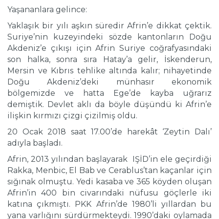
Yaşananlara gelince:
Yaklaşık bir yılı aşkın süredir Afrin’e dikkat çektik.
Suriye’nin kuzeyindeki sözde kantonların Doğu
Akdeniz’e çıkışı için Afrin Suriye coğrafyasındaki
son halka, sonra sıra Hatay’a gelir, İskenderun,
Mersin ve Kıbrıs tehlike altında kalır; nihayetinde
Doğu Akdeniz’deki münhasır ekonomik
bölgemizde ve hatta Ege’de kayba uğrarız
demiştik. Devlet aklı da böyle düşündü ki Afrin’e
ilişkin kırmızı çizgi çizilmiş oldu.
20 Ocak 2018 saat 17.00’de harekât ‘Zeytin Dalı’
adıyla başladı.
Afrin, 2013 yılından başlayarak IŞİD’in ele geçirdiği
Rakka, Menbic, El Bab ve Cerablus’tan kaçanlar için
sığınak olmuştu. Yedi kasaba ve 365 köyden oluşan
Afrin’in 400 bin civarındaki nüfusu göçlerle iki
katına çıkmıştı. PKK Afrin’de 1980’li yıllardan bu
yana varlığını sürdürmekteydi. 1990’daki oylamada