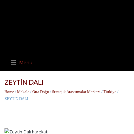
Menu
ZEYTİN DALI
Home
/
Makale
/
Orta Doğu
/
Stratejik Araştırmalar Merkezi
/
Türkiye
/
ZEYTİN DALI