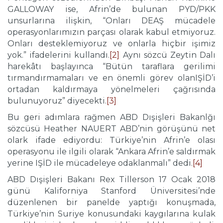
GALLOWAY ise, Afrin’de bulunan PYD/PKK
unsurlarına ilişkin, “Onları DEAŞ mücadele
operasyonlarımızın parçası olarak kabul etmiyoruz.
Onları desteklemiyoruz ve onlarla hiçbir işimiz
yok.” ifadelerini kullandı.
[2]
Aynı sözcü Zeytin Dalı
harekâtı başlayınca “Bütün taraflara gerilimi
tırmandırmamaları ve en önemli görev olanIŞİD’i
ortadan kaldırmaya yönelmeleri çağrısında
bulunuyoruz” diyecekti.
[3]
Bu geri adımlara rağmen ABD Dışişleri Bakanlğı
sözcüsü Heather NAUERT ABD’nin görüşünü net
olark ifade ediyordu: Türkiye’nin Afrin’e olası
operasyonu ile ilgili olarak “Ankara Afrin’e saldırmak
yerine IŞİD ile mücadeleye odaklanmalı” dedi.
[4]
ABD Dışişleri Bakanı Rex Tillerson 17 Ocak 2018
günü Kaliforniya Stanford Üniversitesi’nde
düzenlenen bir panelde yaptığı konuşmada,
Türkiye’nin Suriye konusundaki kaygılarına kulak