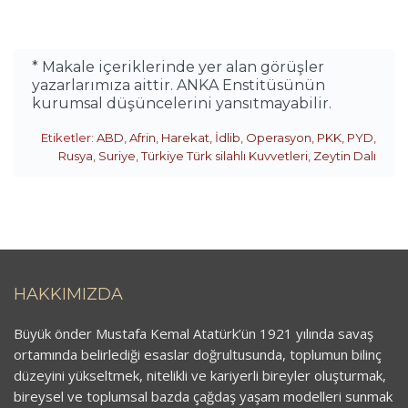
* Makale içeriklerinde yer alan görüşler
yazarlarımıza aittir. ANKA Enstitüsünün
kurumsal düşüncelerini yansıtmayabilir.
Etiketler:
ABD
,
Afrin
,
Harekat
,
İdlib
,
Operasyon
,
PKK
,
PYD
,
Rusya
,
Suriye
,
Türkiye Türk silahlı Kuvvetleri
,
Zeytin Dalı
HAKKIMIZDA
Büyük önder Mustafa Kemal Atatürk’ün 1921 yılında savaş
ortamında belirlediği esaslar doğrultusunda, toplumun bilinç
düzeyini yükseltmek, nitelikli ve kariyerli bireyler oluşturmak,
bireysel ve toplumsal bazda çağdaş yaşam modelleri sunmak