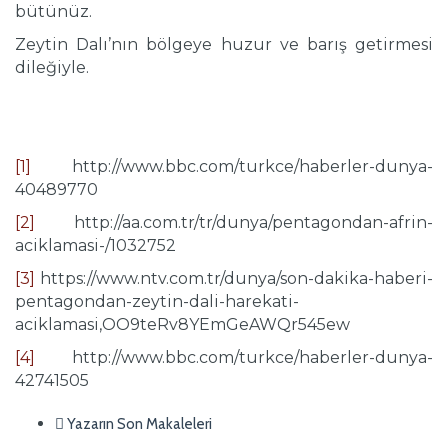
bütünüz.
Zeytin Dalı’nın bölgeye huzur ve barış getirmesi
dileğiyle.
[1]
http://www.bbc.com/turkce/haberler-dunya-
40489770
[2]
http://aa.com.tr/tr/dunya/pentagondan-afrin-
aciklamasi-/1032752
[3]
https://www.ntv.com.tr/dunya/son-dakika-haberi-
pentagondan-zeytin-dali-harekati-
aciklamasi,OO9teRv8YEmGeAWQr545ew
[4]
http://www.bbc.com/turkce/haberler-dunya-
42741505
Yazarın Son Makaleleri