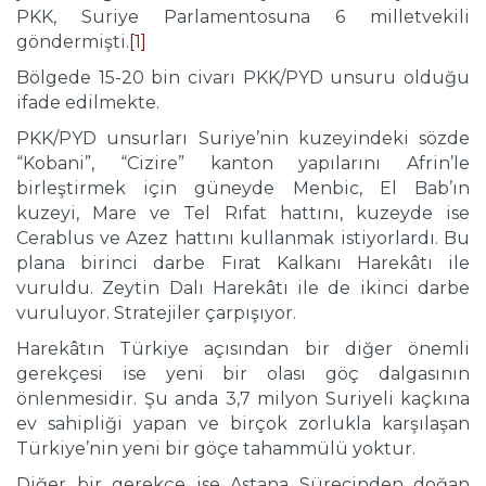
PKK, Suriye Parlamentosuna 6 milletvekili
göndermişti.
[1]
Bölgede 15-20 bin civarı PKK/PYD unsuru olduğu
ifade edilmekte.
PKK/PYD unsurları Suriye’nin kuzeyindeki sözde
“Kobani”, “Cizire” kanton yapılarını Afrin’le
birleştirmek için güneyde Menbic, El Bab’ın
kuzeyi, Mare ve Tel Rıfat hattını, kuzeyde ise
Cerablus ve Azez hattını kullanmak istiyorlardı. Bu
plana birinci darbe Fırat Kalkanı Harekâtı ile
vuruldu. Zeytin Dalı Harekâtı ile de ikinci darbe
vuruluyor. Stratejiler çarpışıyor.
Harekâtın Türkiye açısından bir diğer önemli
gerekçesi ise yeni bir olası göç dalgasının
önlenmesidir. Şu anda 3,7 milyon Suriyeli kaçkına
ev sahipliği yapan ve birçok zorlukla karşılaşan
Türkiye’nin yeni bir göçe tahammülü yoktur.
Diğer bir gerekçe ise Astana Sürecinden doğan