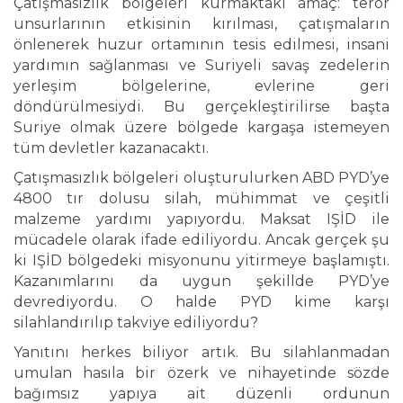
Çatışmasızlık bölgeleri kurmaktaki amaç: terör
unsurlarının etkisinin kırılması, çatışmaların
önlenerek huzur ortamının tesis edilmesi, insani
yardımın sağlanması ve Suriyeli savaş zedelerin
yerleşim bölgelerine, evlerine geri
döndürülmesiydi. Bu gerçekleştirilirse başta
Suriye olmak üzere bölgede kargaşa istemeyen
tüm devletler kazanacaktı.
Çatışmasızlık bölgeleri oluşturulurken ABD PYD’ye
4800 tır dolusu silah, mühimmat ve çeşitli
malzeme yardımı yapıyordu. Maksat IŞİD ile
mücadele olarak ifade ediliyordu. Ancak gerçek şu
ki IŞİD bölgedeki misyonunu yitirmeye başlamıştı.
Kazanımlarını da uygun şekillde PYD’ye
devrediyordu. O halde PYD kime karşı
silahlandırılıp takviye ediliyordu?
Yanıtını herkes biliyor artık. Bu silahlanmadan
umulan hasıla bir özerk ve nihayetinde sözde
bağımsız yapıya ait düzenli ordunun