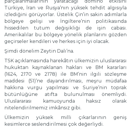
parçalanmalarının yaratacağı domino etkisini
Türkiye, İran ve Rusya’nın yüksek tehdit algısıyla
izlediğini görüyorlar. Üstelik Çin’in sakin adımlarla
bölgeye gelişi ve İngiltere’nin politikasında
hissedilen tutum değişikliği de işin cabası.
Amerikalılar bu bölgeye yönelik planlarını gözden
geçirseler kendileri ve herkes için iyi olacak.
Şimdi dönelim Zeytin Dalı’na.
TSK açıklamasında harekâtın ülkemizin uluslararası
hukuktan kaynaklanan hakları ve BM kararları
(1624, 2170 ve 2178) ile BM’nin ilgili sözleşme
maddesi (51)’ne dayandırılması, meşru müdafaa
hakkına vurgu yapılması ve Suriye’nin toprak
bütünlüğüne atıfta bulunulması önemliydi.
Uluslararası kamuoyunda haksız olarak
nitelendirilmemiz imkânsız gibi.
Ülkemizin yüksek milli çıkarlarının geniş
kesimlerce seslendirilmesi çok değerliydi.