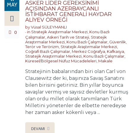
ASKER LİDER GEREKSİNİMİ
MAY
AÇISINDAN AZERBAYCANLI
İSTİHBARAT GENERALİ HAYDAR
ALİYEV ÖRNEĞİ
by
Vüsal SÜLEYMANLI
0
in
Stratejik Araştırmalar Merkezi
,
Konu Bazlı
Çalışmalar
,
Askeri Tarih ve Strateji
,
Stratejik
Araştırmalar Merkezi
,
Konu Bazlı Çalışmalar
,
Güvenlik,
Terör ve Terörizm
,
Stratejik Araştırmalar Merkezi
,
Coğrafi Bazlı Çalışmalar
,
Merkez Coğrafya
,
Kafkasya
,
Stratejik Araştırmalar Merkezi
,
Konu Bazlı Çalışmalar
,
Küresel/Bölgesel Nüfuz Mücadeleleri
,
Makale
Stratejinin babalarından biri olan Carl von
Clausewitz der ki, başınıza Savaş Sanatını
bilen birisini getiriniz. Bin yıllar boyunca
savaşlar vermiş ve sayısız devletler kurmuş
olan ordu millet olarak tanımlanan Türk
Milletini yönetenler de elbette neredeyse
her zaman asker kökenli veya ...
DEVAMI