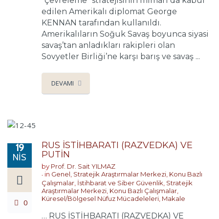
“çevreleme” stratejisinin mimarı da kabul
edilen Amerikalı diplomat George
KENNAN tarafından kullanıldı.
Amerikalıların Soğuk Savaş boyunca siyasi
savaş’tan anladıkları rakipleri olan
Sovyetler Birliği’ne karşı barış ve savaş ...
DEVAMI
RUS İSTİHBARATI (RAZVEDKA) VE
19
PUTİN
NIS
by
Prof. Dr. Sait YILMAZ
in
Genel
,
Stratejik Araştırmalar Merkezi
,
Konu Bazlı
Çalışmalar
,
İstihbarat ve Siber Güvenlik
,
Stratejik
Araştırmalar Merkezi
,
Konu Bazlı Çalışmalar
,
Küresel/Bölgesel Nüfuz Mücadeleleri
,
Makale
0
… RUS İSTİHBARATI (RAZVEDKA) VE