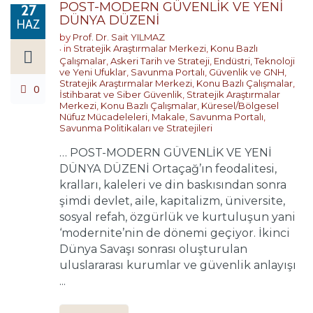
POST-MODERN GÜVENLİK VE YENİ
27
DÜNYA DÜZENİ
HAZ
by
Prof. Dr. Sait YILMAZ
in
Stratejik Araştırmalar Merkezi
,
Konu Bazlı
Çalışmalar
,
Askeri Tarih ve Strateji
,
Endüstri, Teknoloji
ve Yeni Ufuklar
,
Savunma Portalı
,
Güvenlik ve GNH
,
Stratejik Araştırmalar Merkezi
,
Konu Bazlı Çalışmalar
,
0
İstihbarat ve Siber Güvenlik
,
Stratejik Araştırmalar
Merkezi
,
Konu Bazlı Çalışmalar
,
Küresel/Bölgesel
Nüfuz Mücadeleleri
,
Makale
,
Savunma Portalı
,
Savunma Politikaları ve Stratejileri
… POST-MODERN GÜVENLİK VE YENİ
DÜNYA DÜZENİ Ortaçağ’ın feodalitesi,
kralları, kaleleri ve din baskısından sonra
şimdi devlet, aile, kapitalizm, üniversite,
sosyal refah, özgürlük ve kurtuluşun yani
‘modernite’nin de dönemi geçiyor. İkinci
Dünya Savaşı sonrası oluşturulan
uluslararası kurumlar ve güvenlik anlayışı
...