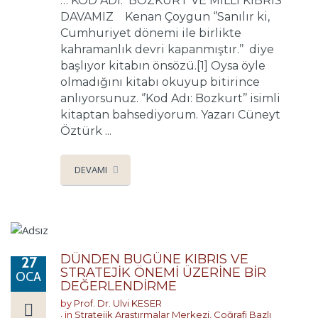
… KOD ADI: BOZKURT VE MİLLÎ KIBRIS
DAVAMIZ Kenan Çoygun ‘’Sanılır ki,
Cumhuriyet dönemi ile birlikte
kahramanlık devri kapanmıştır.’’ diye
başlıyor kitabın önsözü.[1] Oysa öyle
olmadığını kitabı okuyup bitirince
anlıyorsunuz. ‘’Kod Adı: Bozkurt’’ isimli
kitaptan bahsediyorum. Yazarı Cüneyt
Öztürk ...
DEVAMI
DÜNDEN BUGÜNE KIBRIS VE
27
STRATEJİK ÖNEMİ ÜZERİNE BİR
OCA
DEĞERLENDİRME
by
Prof. Dr. Ulvi KESER
in
Stratejik Araştırmalar Merkezi
,
Coğrafi Bazlı