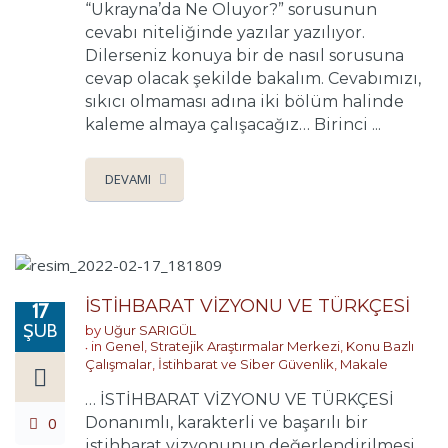
“Ukrayna’da Ne Oluyor?” sorusunun
cevabı niteliğinde yazılar yazılıyor.
Dilerseniz konuya bir de nasıl sorusuna
cevap olacak şekilde bakalım. Cevabımızı,
sıkıcı olmaması adına iki bölüm halinde
kaleme almaya çalışacağız… Birinci ...
DEVAMI
İSTİHBARAT VİZYONU VE TÜRKÇESİ
17
ŞUB
by
Uğur SARIGÜL
in
Genel
,
Stratejik Araştırmalar Merkezi
,
Konu Bazlı
Çalışmalar
,
İstihbarat ve Siber Güvenlik
,
Makale
… İSTİHBARAT VİZYONU VE TÜRKÇESİ
0
Donanımlı, karakterli ve başarılı bir
istihbarat vizyonunun değerlendirilmesi