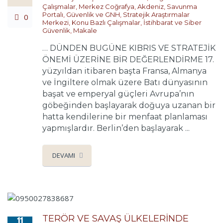
Çalışmalar
,
Merkez Coğrafya
,
Akdeniz
,
Savunma
Portalı
,
Güvenlik ve GNH
,
Stratejik Araştırmalar
0
Merkezi
,
Konu Bazlı Çalışmalar
,
İstihbarat ve Siber
Güvenlik
,
Makale
… DÜNDEN BUGÜNE KIBRIS VE STRATEJİK
ÖNEMİ ÜZERİNE BİR DEĞERLENDİRME 17.
yüzyıldan itibaren başta Fransa, Almanya
ve İngiltere olmak üzere Batı dünyasının
başat ve emperyal güçleri Avrupa’nın
göbeğinden başlayarak doğuya uzanan bir
hatta kendilerine bir menfaat planlaması
yapmışlardır. Berlin’den başlayarak ...
DEVAMI
TERÖR VE SAVAŞ ÜLKELERİNDE
11