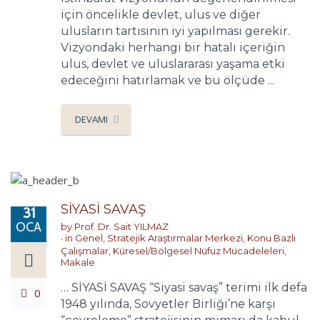
için öncelikle devlet, ulus ve diğer
ulusların tartısının iyi yapılması gerekir.
Vizyondaki herhangi bir hatalı içeriğin
ulus, devlet ve uluslararası yaşama etki
edeceğini hatırlamak ve bu ölçüde ...
DEVAMI
SİYASİ SAVAŞ
31
OCA
by
Prof. Dr. Sait YILMAZ
in
Genel
,
Stratejik Araştırmalar Merkezi
,
Konu Bazlı
Çalışmalar
,
Küresel/Bölgesel Nüfuz Mücadeleleri
,
Makale
… SİYASİ SAVAŞ “Siyasi savaş” terimi ilk defa
0
1948 yılında, Sovyetler Birliği’ne karşı