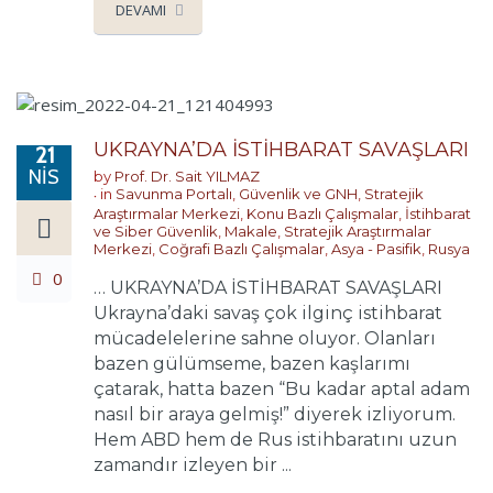
DEVAMI
UKRAYNA’DA İSTİHBARAT SAVAŞLARI
21
NIS
by
Prof. Dr. Sait YILMAZ
in
Savunma Portalı
,
Güvenlik ve GNH
,
Stratejik
Araştırmalar Merkezi
,
Konu Bazlı Çalışmalar
,
İstihbarat
ve Siber Güvenlik
,
Makale
,
Stratejik Araştırmalar
Merkezi
,
Coğrafi Bazlı Çalışmalar
,
Asya - Pasifik
,
Rusya
0
… UKRAYNA’DA İSTİHBARAT SAVAŞLARI
Ukrayna’daki savaş çok ilginç istihbarat
mücadelelerine sahne oluyor. Olanları
bazen gülümseme, bazen kaşlarımı
çatarak, hatta bazen “Bu kadar aptal adam
nasıl bir araya gelmiş!” diyerek izliyorum.
Hem ABD hem de Rus istihbaratını uzun
zamandır izleyen bir ...