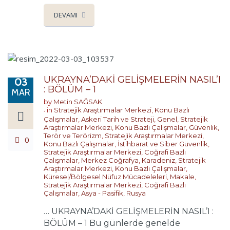
DEVAMI
UKRAYNA’DAKİ GELİŞMELERİN NASIL’I
03
: BÖLÜM – 1
MAR
by
Metin SAĞSAK
in
Stratejik Araştırmalar Merkezi
,
Konu Bazlı
Çalışmalar
,
Askeri Tarih ve Strateji
,
Genel
,
Stratejik
Araştırmalar Merkezi
,
Konu Bazlı Çalışmalar
,
Güvenlik,
Terör ve Terörizm
,
Stratejik Araştırmalar Merkezi
,
0
Konu Bazlı Çalışmalar
,
İstihbarat ve Siber Güvenlik
,
Stratejik Araştırmalar Merkezi
,
Coğrafi Bazlı
Çalışmalar
,
Merkez Coğrafya
,
Karadeniz
,
Stratejik
Araştırmalar Merkezi
,
Konu Bazlı Çalışmalar
,
Küresel/Bölgesel Nüfuz Mücadeleleri
,
Makale
,
Stratejik Araştırmalar Merkezi
,
Coğrafi Bazlı
Çalışmalar
,
Asya - Pasifik
,
Rusya
… UKRAYNA’DAKİ GELİŞMELERİN NASIL’I :
BÖLÜM – 1 Bu günlerde genelde