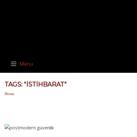
Menu
TAGS: "İSTIHBARAT"
Home