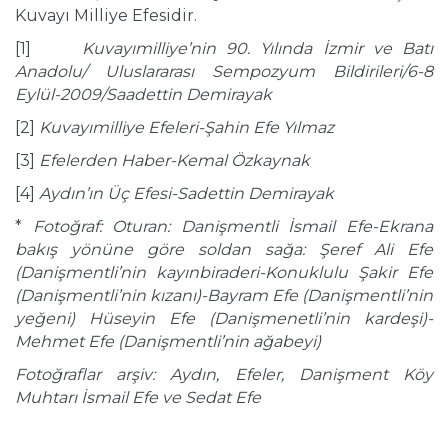
Kuvayı Milliye Efesidir.
[1]
Kuvayımilliye’nin 90. Yılında İzmir ve Batı
Anadolu/ Uluslararası Sempozyum Bildirileri/6-8
Eylül-2009/Saadettin Demirayak
[2]
Kuvayımilliye Efeleri-Şahin Efe Yılmaz
[3]
Efelerden Haber-Kemal Özkaynak
[4]
Aydın’ın Üç Efesi-Sadettin Demirayak
*
Fotoğraf:
Oturan: Danişmentli İsmail Efe-Ekrana
bakış yönüne göre soldan sağa: Şeref Ali Efe
(Danişmentli’nin kayınbiraderi-Konuklulu Şakir Efe
(Danişmentli’nin kızanı)-Bayram Efe (Danişmentli’nin
yeğeni) Hüseyin Efe (Danişmenetli’nin kardeşi)-
Mehmet Efe (Danişmentli’nin ağabeyi)
Fotoğraflar arşiv: Aydın, Efeler, Danişment Köy
Muhtarı İsmail Efe ve Sedat Efe