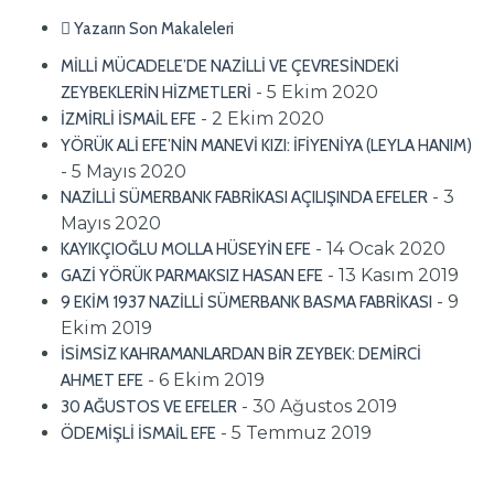
Yazarın Son Makaleleri
MİLLİ MÜCADELE’DE NAZİLLİ VE ÇEVRESİNDEKİ
- 5 Ekim 2020
ZEYBEKLERİN HİZMETLERİ
- 2 Ekim 2020
İZMİRLİ İSMAİL EFE
YÖRÜK ALİ EFE’NİN MANEVİ KIZI: İFİYENİYA (LEYLA HANIM)
- 5 Mayıs 2020
- 3
NAZİLLİ SÜMERBANK FABRİKASI AÇILIŞINDA EFELER
Mayıs 2020
- 14 Ocak 2020
KAYIKÇIOĞLU MOLLA HÜSEYİN EFE
- 13 Kasım 2019
GAZİ YÖRÜK PARMAKSIZ HASAN EFE
- 9
9 EKİM 1937 NAZİLLİ SÜMERBANK BASMA FABRİKASI
Ekim 2019
İSİMSİZ KAHRAMANLARDAN BİR ZEYBEK: DEMİRCİ
- 6 Ekim 2019
AHMET EFE
- 30 Ağustos 2019
30 AĞUSTOS VE EFELER
- 5 Temmuz 2019
ÖDEMİŞLİ İSMAİL EFE