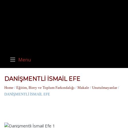
Menu
DANİŞMENTLİ İSMAİL EFE
Home
/
Eğitim, Birey ve Toplum Farkındalığı
/
Makale
/
Unutulmayanlar
/
DANİŞMENTLİ İSMAİL EFE