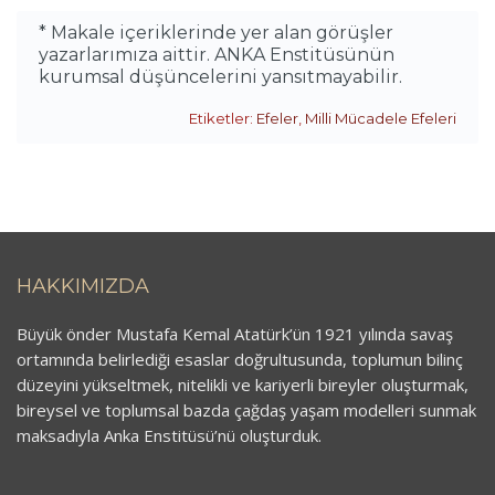
* Makale içeriklerinde yer alan görüşler
yazarlarımıza aittir. ANKA Enstitüsünün
kurumsal düşüncelerini yansıtmayabilir.
Etiketler:
Efeler
,
Milli Mücadele Efeleri
HAKKIMIZDA
Büyük önder Mustafa Kemal Atatürk’ün 1921 yılında savaş
ortamında belirlediği esaslar doğrultusunda, toplumun bilinç
düzeyini yükseltmek, nitelikli ve kariyerli bireyler oluşturmak,
bireysel ve toplumsal bazda çağdaş yaşam modelleri sunmak
maksadıyla Anka Enstitüsü’nü oluşturduk.