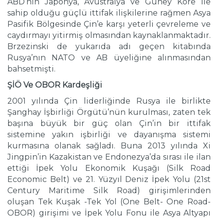
ABD’nin Japonya, Avustralya ve Güney Kore ile
sahip olduğu güçlü ittifak ilişkilerine rağmen Asya
Pasifik Bölgesinde Çin’e karşı yeterli çevreleme ve
caydırmayı yitirmiş olmasından kaynaklanmaktadır.
Brzezinski de yukarıda adı geçen kitabında
Rusya’nın NATO ve AB üyeliğine alınmasından
bahsetmişti.
ŞİÖ Ve OBOR Kardeşliği
2001 yılında Çin liderliğinde Rusya ile birlikte
Şanghay İşbirliği Örgütü’nün kurulması, zaten tek
başına büyük bir güç olan Çin’in bir ittifak
sistemine yakın işbirliği ve dayanışma sistemi
kurmasına olanak sağladı. Buna 2013 yılında Xi
Jingpin’in Kazakistan ve Endonezya’da sırası ile ilan
ettiği İpek Yolu Ekonomik Kuşağı (Silk Road
Economic Belt) ve 21. Yüzyıl Deniz İpek Yolu (21st
Century Maritime Silk Road) girişimlerinden
oluşan Tek Kuşak -Tek Yol (One Belt- One Road-
OBOR) girişimi ve İpek Yolu Fonu ile Asya Altyapı