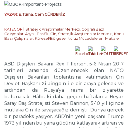
YAZAR:
E. Tüma. Cem GÜRDENİZ
KATEGORİ:
Stratejik Araştırmalar Merkezi
,
Coğrafi Bazlı
Çalışmalar
,
Asya - Pasifik
,
Çin
,
Stratejik Araştırmalar Merkezi
,
Konu
Bazlı Çalışmalar
,
Küresel/Bölgesel Nüfuz Mücadeleleri
,
Makale
ABD Dışişleri Bakanı Rex Tillerson, 5-6 Nisan 2017
tarihleri arasında düzenlenecek olan NATO
Dışişleri Bakanları toplantısına katılmadan Çin
Devlet Başkanı Xi Jingpin ile bir araya gelecek ve
ardından da Rusya’ya resmi bir ziyarette
bulunacak. Hâlbuki daha geçen haftalarda Beyaz
Saray Baş Stratejisti Steven Bannon, 5-10 yıl içinde
mutlaka Çin ile savaşacağız demişti. Dünya gerçek
bir paradoks yaşıyor. ABD’nin yeni başkanı Trump
1973 yılından bu yana gücünü katlayarak artıran ve