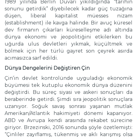
1989 yılında Berlin Duvarı yıkıldığında “tarihin
sonunu getirdik” diyebilecek kadar güç tuzağına
düşen, liberal kapitalist müesses nizam
(establishment) ile kavga halinde. Bir avuç küresel
dev firmanın çıkarları küreselleşme adı altında
dünya ekonomi ve jeopolitiğini etkilerken bu
uğurda ulus devletleri yıkmak, küçültmek ve
bölmek için her türlü gayret son çeyrek asırda
acımasızca sarf edildi.
Dünya Dengelerini Değiştiren Çin
Çin’in devlet kontrolünde uyguladığı ekonomik
büyümesi tek kutuplu ekonomik dünya düzenini
değiştirdi. Bu süreç siyasi ve askeri sonuçları da
beraberinde getirdi. Şimdi sıra jeopolitik sonuçlara
uzanıyor. Soğuk savaş sonrası yaşanan mutlak
Amerikan/Atlantik hakimiyeti dönemi kapanıyor.
ABD ve Avrupa kendi arasında rekabet sürecine
giriyor. Brzezinski, 2016 sonunda şöyle özetlemişti:
“Çinliler zayıflamış, tükenmiş ve aklı karışmış olsa