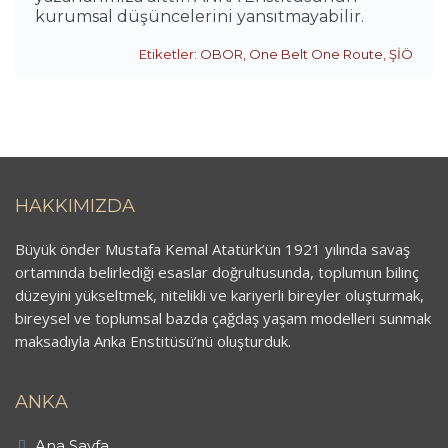
kurumsal düşüncelerini yansıtmayabilir.
Etiketler:
OBOR
,
One Belt One Route
,
ŞİÖ
HAKKIMIZDA
Büyük önder Mustafa Kemal Atatürk’ün 1921 yılında savaş
ortamında belirlediği esaslar doğrultusunda, toplumun bilinç
düzeyini yükseltmek, nitelikli ve kariyerli bireyler oluşturmak,
bireysel ve toplumsal bazda çağdaş yaşam modelleri sunmak
maksadıyla Anka Enstitüsü’nü oluşturduk.
ANKA
Ana Sayfa