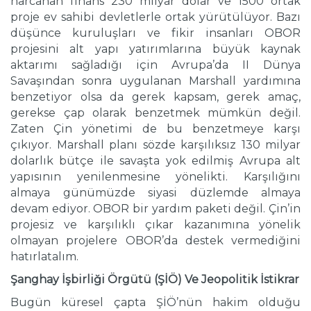
harcanan finans 230 milyar dolar ve 1500 ortak
proje ev sahibi devletlerle ortak yürütülüyor. Bazı
düşünce kuruluşları ve fikir insanları OBOR
projesini alt yapı yatırımlarına büyük kaynak
aktarımı sağladığı için Avrupa’da II Dünya
Savaşından sonra uygulanan Marshall yardımına
benzetiyor olsa da gerek kapsam, gerek amaç,
gerekse çap olarak benzetmek mümkün değil.
Zaten Çin yönetimi de bu benzetmeye karşı
çıkıyor. Marshall planı sözde karşılıksız 130 milyar
dolarlık bütçe ile savaşta yok edilmiş Avrupa alt
yapısının yenilenmesine yönelikti. Karşılığını
almaya günümüzde siyasi düzlemde almaya
devam ediyor. OBOR bir yardım paketi değil. Çin’in
projesiz ve karşılıklı çıkar kazanımına yönelik
olmayan projelere OBOR’da destek vermediğini
hatırlatalım.
Şanghay İşbirliği Örgütü (ŞİÖ) Ve Jeopolitik İstikrar
Bugün küresel çapta ŞİÖ’nün hakim olduğu