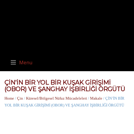
Menu
ÇİN’İN BİR YOL BİR KUŞAK GİRİŞİMİ
(OBOR) VE ŞANGHAY İŞBİRLİĞİ ÖRGÜTÜ
Home
/
Çin
/
Küresel/Bölgesel Nüfuz Mücadeleleri
/
Makale
/ ÇİN’İN BİR
YOL BİR KUŞAK GİRİŞİMİ (OBOR) VE ŞANGHAY İŞBİRLİĞİ ÖRGÜTÜ