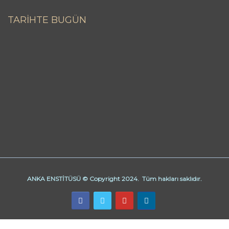
TARİHTE BUGÜN
ANKA ENSTİTÜSÜ © Copyright 2024. Tüm hakları saklıdır.
Butik Derhane Ankara
Derhane Ankara
işaret dili kursu