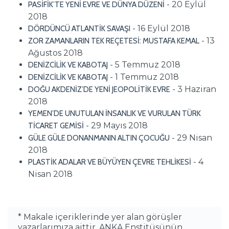
- 20 Eylül
PASİFİK’TE YENİ EVRE VE DÜNYA DÜZENİ
2018
- 16 Eylül 2018
DÖRDÜNCÜ ATLANTİK SAVAŞI
- 13
ZOR ZAMANLARIN TEK REÇETESİ: MUSTAFA KEMAL
Ağustos 2018
- 5 Temmuz 2018
DENİZCİLİK VE KABOTAJ
- 1 Temmuz 2018
DENİZCİLİK VE KABOTAJ
- 3 Haziran
DOĞU AKDENİZ’DE YENİ JEOPOLİTİK EVRE
2018
YEMEN’DE UNUTULAN İNSANLIK VE VURULAN TÜRK
- 29 Mayıs 2018
TİCARET GEMİSİ
- 29 Nisan
GÜLE GÜLE DONANMANIN ALTIN ÇOCUĞU
2018
- 4
PLASTİK ADALAR VE BÜYÜYEN ÇEVRE TEHLİKESİ
Nisan 2018
* Makale içeriklerinde yer alan görüşler
yazarlarımıza aittir. ANKA Enstitüsünün