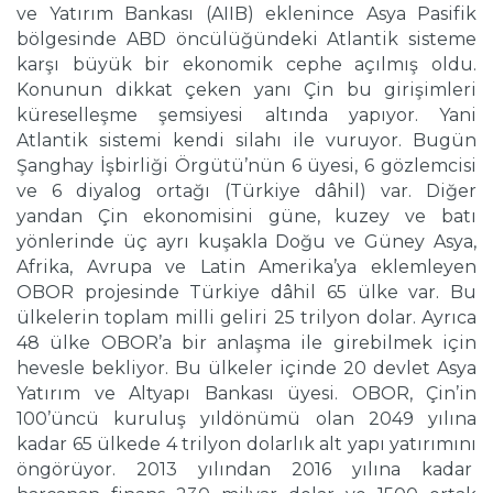
ve Yatırım Bankası (AIIB) eklenince Asya Pasifik
bölgesinde ABD öncülüğündeki Atlantik sisteme
karşı büyük bir ekonomik cephe açılmış oldu.
Konunun dikkat çeken yanı Çin bu girişimleri
küreselleşme şemsiyesi altında yapıyor. Yani
Atlantik sistemi kendi silahı ile vuruyor. Bugün
Şanghay İşbirliği Örgütü’nün 6 üyesi, 6 gözlemcisi
ve 6 diyalog ortağı (Türkiye dâhil) var. Diğer
yandan Çin ekonomisini güne, kuzey ve batı
yönlerinde üç ayrı kuşakla Doğu ve Güney Asya,
Afrika, Avrupa ve Latin Amerika’ya eklemleyen
OBOR projesinde Türkiye dâhil 65 ülke var. Bu
ülkelerin toplam milli geliri 25 trilyon dolar. Ayrıca
48 ülke OBOR’a bir anlaşma ile girebilmek için
hevesle bekliyor. Bu ülkeler içinde 20 devlet Asya
Yatırım ve Altyapı Bankası üyesi. OBOR, Çin’in
100’üncü kuruluş yıldönümü olan 2049 yılına
kadar 65 ülkede 4 trilyon dolarlık alt yapı yatırımını
öngörüyor. 2013 yılından 2016 yılına kadar