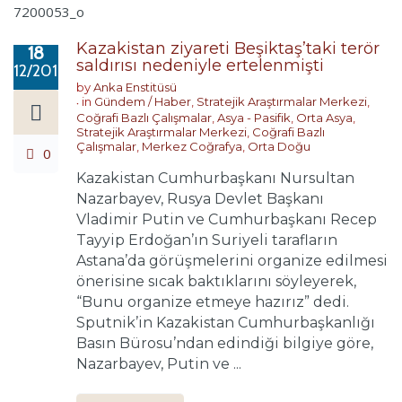
Kazakistan ziyareti Beşiktaş’taki terör
18
saldırısı nedeniyle ertelenmişti
12/2016
by
Anka Enstitüsü
in
Gündem / Haber
,
Stratejik Araştırmalar Merkezi
,
Coğrafi Bazlı Çalışmalar
,
Asya - Pasifik
,
Orta Asya
,
Stratejik Araştırmalar Merkezi
,
Coğrafi Bazlı
Çalışmalar
,
Merkez Coğrafya
,
Orta Doğu
0
Kazakistan Cumhurbaşkanı Nursultan
Nazarbayev, Rusya Devlet Başkanı
Vladimir Putin ve Cumhurbaşkanı Recep
Tayyip Erdoğan’ın Suriyeli tarafların
Astana’da görüşmelerini organize edilmesi
önerisine sıcak baktıklarını söyleyerek,
“Bunu organize etmeye hazırız” dedi.
Sputnik’in Kazakistan Cumhurbaşkanlığı
Basın Bürosu’ndan edindiği bilgiye göre,
Nazarbayev, Putin ve ...