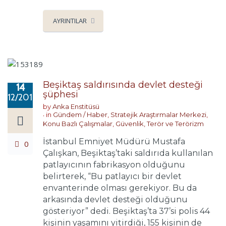
AYRINTILAR
Beşiktaş saldırısında devlet desteği
14
şüphesi
12/2016
by
Anka Enstitüsü
in
Gündem / Haber
,
Stratejik Araştırmalar Merkezi
,
Konu Bazlı Çalışmalar
,
Güvenlik, Terör ve Terörizm
İstanbul Emniyet Müdürü Mustafa
0
Çalışkan, Beşiktaş’taki saldırıda kullanılan
patlayıcının fabrikasyon olduğunu
belirterek, “Bu patlayıcı bir devlet
envanterinde olması gerekiyor. Bu da
arkasında devlet desteği olduğunu
gösteriyor” dedi. Beşiktaş’ta 37’si polis 44
kişinin yaşamını yitirdiği, 155 kişinin de