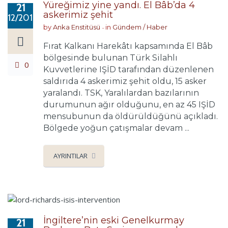
Yüreğimiz yine yandı. El Bâb’da 4
21
askerimiz şehit
12/2016
by
Anka Enstitüsü
in
Gündem / Haber
Fırat Kalkanı Harekâtı kapsamında El Bâb
bölgesinde bulunan Türk Silahlı
0
Kuvvetlerine IŞİD tarafından düzenlenen
saldırıda 4 askerimiz şehit oldu, 15 asker
yaralandı. TSK, Yaralılardan bazılarının
durumunun ağır olduğunu, en az 45 IŞİD
mensubunun da öldürüldüğünü açıkladı.
Bölgede yoğun çatışmalar devam ...
AYRINTILAR
İngiltere’nin eski Genelkurmay
21