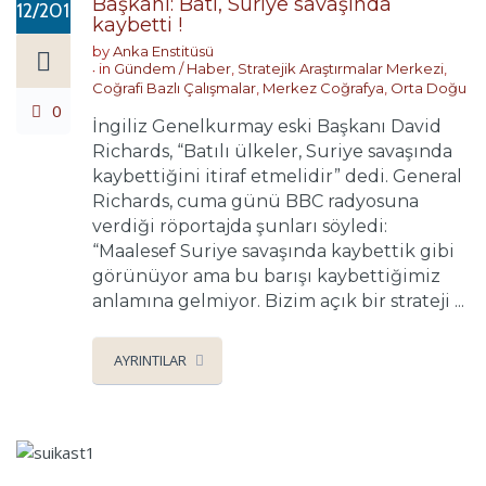
Başkanı: Batı, Suriye savaşında
12/2016
kaybetti !
by
Anka Enstitüsü
in
Gündem / Haber
,
Stratejik Araştırmalar Merkezi
,
Coğrafi Bazlı Çalışmalar
,
Merkez Coğrafya
,
Orta Doğu
0
İngiliz Genelkurmay eski Başkanı David
Richards, “Batılı ülkeler, Suriye savaşında
kaybettiğini itiraf etmelidir” dedi. General
Richards, cuma günü BBC radyosuna
verdiği röportajda şunları söyledi:
“Maalesef Suriye savaşında kaybettik gibi
görünüyor ama bu barışı kaybettiğimiz
anlamına gelmiyor. Bizim açık bir strateji ...
AYRINTILAR