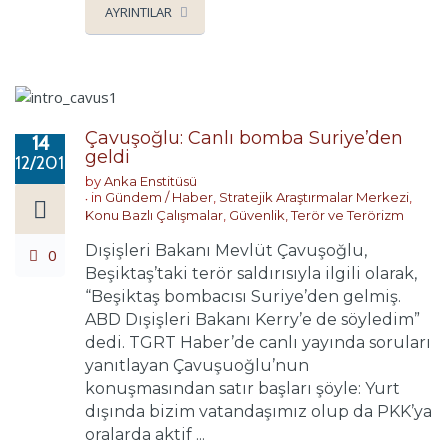
AYRINTILAR
Çavuşoğlu: Canlı bomba Suriye’den
14
geldi
12/2016
by
Anka Enstitüsü
in
Gündem / Haber
,
Stratejik Araştırmalar Merkezi
,
Konu Bazlı Çalışmalar
,
Güvenlik, Terör ve Terörizm
Dışişleri Bakanı Mevlüt Çavuşoğlu,
0
Beşiktaş’taki terör saldırısıyla ilgili olarak,
“Beşiktaş bombacısı Suriye’den gelmiş.
ABD Dışişleri Bakanı Kerry’e de söyledim”
dedi. TGRT Haber’de canlı yayında soruları
yanıtlayan Çavuşuoğlu’nun
konuşmasından satır başları şöyle: Yurt
dışında bizim vatandaşımız olup da PKK’ya
oralarda aktif ...