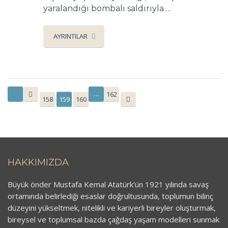
yaralandığı bombalı saldırıyla ...
AYRINTILAR
…
162
158
159
160
HAKKIMIZDA
Büyük önder Mustafa Kemal Atatürk’ün 1921 yılında savaş
ortamında belirlediği esaslar doğrultusunda, toplumun bilinç
düzeyini yükseltmek, nitelikli ve kariyerli bireyler oluşturmak,
bireysel ve toplumsal bazda çağdaş yaşam modelleri sunmak