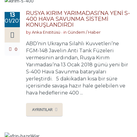
RUSYA KIRIM YARIMADASI’NA YENİ S-
13
400 HAVA SAVUNMA SİSTEMİ
01/2018
KONUŞLANDIRDI
by
Anka Enstitüsü
in
Gündem / Haber
ABD’nin Ukrayna Silahlı Kuvvetleri’ne
0
FGM-148 Javelin Anti Tank Füzeleri
vermesinin ardından, Rusya Kırım
Yarımadası’na 13 Ocak 2018 günü yeni bir
S-400 Hava Savunma bataryaları
yerleştirdi. 5 dakikadan kısa bir süre
içerisinde savaşa hazır hale gelebilen ve
hava hedeflerine 400 ...
AYRINTILAR