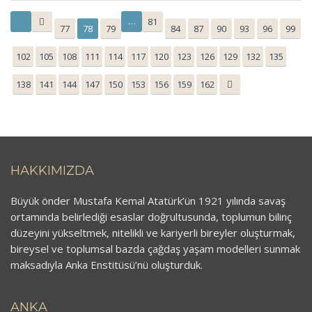
…
81
77
78
79
84
87
90
93
96
99
102
105
108
111
114
117
120
123
126
129
132
135
138
141
144
147
150
153
156
159
162
HAKKIMIZDA
Büyük önder Mustafa Kemal Atatürk’ün 1921 yılında savaş
ortamında belirlediği esaslar doğrultusunda, toplumun bilinç
düzeyini yükseltmek, nitelikli ve kariyerli bireyler oluşturmak,
bireysel ve toplumsal bazda çağdaş yaşam modelleri sunmak
maksadıyla Anka Enstitüsü’nü oluşturduk.
ANKA