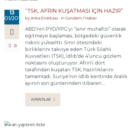
“TSK, AFRİN KUŞATMASI İÇİN HAZIR”
13
01/2018
by
Anka Enstitüsü
in
Gündem / Haber
ABD’nin PYD/YPG’yi “sınır muhafızı” olarak
eğitmeye başlaması, bölgedeki güvenlik
riskini yükseltti. Sınır ötesindeki
0
birliklerini takviye eden Türk Silahlı
Kuvvetleri (TSK), İdlib’de 4’üncü gözlem
noktasını oluşturuyor. Afrin’i dört
tarafından kuşatan TSK, hazırlıklarını
tamamladı. Suriye’nin İdlib kentinde Aralık
ayının son günlerinden itibaren ...
AYRINTILAR