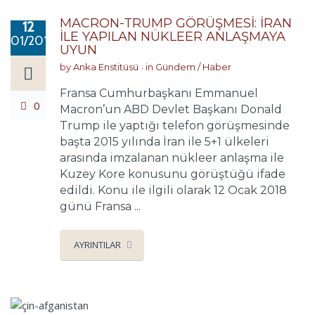
MACRON-TRUMP GÖRÜŞMESİ: İRAN
12
İLE YAPILAN NÜKLEER ANLAŞMAYA
01/2018
UYUN
by
Anka Enstitüsü
in
Gündem / Haber
Fransa Cumhurbaşkanı Emmanuel
0
Macron’un ABD Devlet Başkanı Donald
Trump ile yaptığı telefon görüşmesinde
başta 2015 yılında İran ile 5+1 ülkeleri
arasında imzalanan nükleer anlaşma ile
Kuzey Kore konusunu görüştüğü ifade
edildi. Konu ile ilgili olarak 12 Ocak 2018
günü Fransa ...
AYRINTILAR