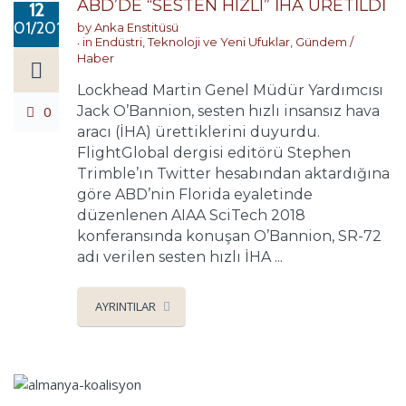
ABD’DE “SESTEN HIZLI” İHA ÜRETİLDİ
12
01/2018
by
Anka Enstitüsü
in
Endüstri, Teknoloji ve Yeni Ufuklar
,
Gündem /
Haber
Lockhead Martin Genel Müdür Yardımcısı
0
Jack O’Bannion, sesten hızlı insansız hava
aracı (İHA) ürettiklerini duyurdu.
FlightGlobal dergisi editörü Stephen
Trimble’ın Twitter hesabından aktardığına
göre ABD’nin Florida eyaletinde
düzenlenen AIAA SciTech 2018
konferansında konuşan O’Bannion, SR-72
adı verilen sesten hızlı İHA ...
AYRINTILAR