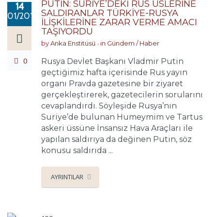
PUTİN: SURİYE’DEKİ RUS ÜSLERİNE
14
SALDIRANLAR TÜRKİYE-RUSYA
01/2018
İLİŞKİLERİNE ZARAR VERME AMACI
TAŞIYORDU
by
Anka Enstitüsü
in
Gündem / Haber
0
Rusya Devlet Başkanı Vladmir Putin
geçtiğimiz hafta içerisinde Rus yayın
organı Pravda gazetesine bir ziyaret
gerçekleştirerek, gazetecilerin sorularını
cevaplandırdı. Söyleşide Rusya’nın
Suriye’de bulunan Humeymim ve Tartus
askeri üssüne İnsansız Hava Araçları ile
yapılan saldırıya da değinen Putin, söz
konusu saldırıda ...
AYRINTILAR