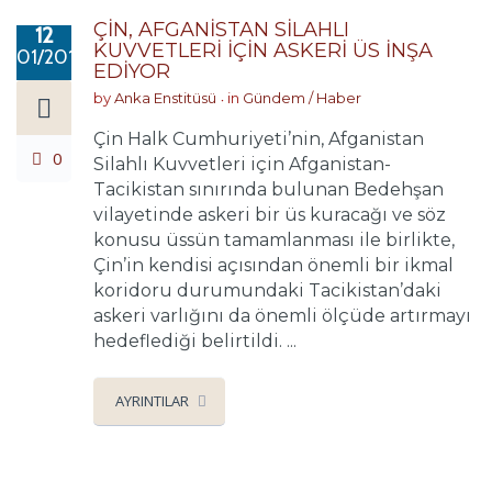
ÇİN, AFGANİSTAN SİLAHLI
12
KUVVETLERİ İÇİN ASKERİ ÜS İNŞA
01/2018
EDİYOR
by
Anka Enstitüsü
in
Gündem / Haber
Çin Halk Cumhuriyeti’nin, Afganistan
0
Silahlı Kuvvetleri için Afganistan-
Tacikistan sınırında bulunan Bedehşan
vilayetinde askeri bir üs kuracağı ve söz
konusu üssün tamamlanması ile birlikte,
Çin’in kendisi açısından önemli bir ikmal
koridoru durumundaki Tacikistan’daki
askeri varlığını da önemli ölçüde artırmayı
hedeflediği belirtildi. ...
AYRINTILAR