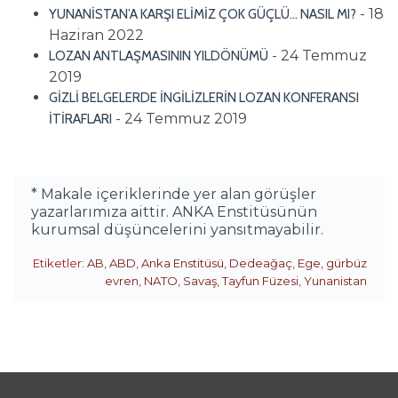
- 18
YUNANİSTAN’A KARŞI ELİMİZ ÇOK GÜÇLÜ… NASIL MI?
Haziran 2022
- 24 Temmuz
LOZAN ANTLAŞMASININ YILDÖNÜMÜ
2019
GİZLİ BELGELERDE İNGİLİZLERİN LOZAN KONFERANSI
- 24 Temmuz 2019
İTİRAFLARI
* Makale içeriklerinde yer alan görüşler
yazarlarımıza aittir. ANKA Enstitüsünün
kurumsal düşüncelerini yansıtmayabilir.
Etiketler:
AB
,
ABD
,
Anka Enstitüsü
,
Dedeağaç
,
Ege
,
gürbüz
evren
,
NATO
,
Savaş
,
Tayfun Füzesi
,
Yunanistan