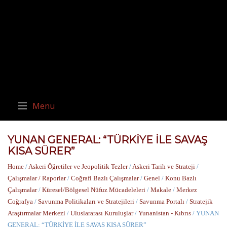
Menu
YUNAN GENERAL: “TÜRKİYE İLE SAVAŞ
KISA SÜRER”
Home
/
Askeri Öğretiler ve Jeopolitik Tezler
/
Askeri Tarih ve Strateji
/
Çalışmalar / Raporlar
/
Coğrafi Bazlı Çalışmalar
/
Genel
/
Konu Bazlı
Çalışmalar
/
Küresel/Bölgesel Nüfuz Mücadeleleri
/
Makale
/
Merkez
Coğrafya
/
Savunma Politikaları ve Stratejileri
/
Savunma Portalı
/
Stratejik
Araştırmalar Merkezi
/
Uluslararası Kuruluşlar
/
Yunanistan - Kıbrıs
/ YUNAN
GENERAL: “TÜRKİYE İLE SAVAŞ KISA SÜRER”