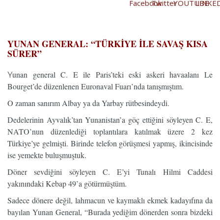
…
YUNAN GENERAL: “TÜRKİYE İLE SAVAŞ KISA
SÜRER”
unan general C. E ile Paris’teki eski askeri havaalanı Le
Y
Bourget’de düzenlenen Euronaval Fuarı’nda tanışmıştım.
O zaman sanırım Albay ya da Yarbay rütbesindeydi.
Dedelerinin Ayvalık’tan Yunanistan’a göç ettiğini söyleyen C. E,
NATO’nun düzenlediği toplantılara katılmak üzere 2 kez
Türkiye’ye gelmişti. Birinde telefon görüşmesi yapmış, ikincisinde
ise yemekte buluşmuştuk.
Döner sevdiğini söyleyen C. E’yi Tunalı Hilmi Caddesi
yakınındaki Kebap 49’a götürmüştüm.
Sadece dönere değil, lahmacun ve kaymaklı ekmek kadayıfına da
bayılan Yunan General, “Burada yediğim dönerden sonra bizdeki