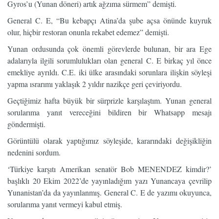
Gyros’u (Yunan döneri) artık ağzıma sürmem” demişti.
General C. E, “Bu kebapçı Atina’da şube açsa önünde kuyruk
olur, hiçbir restoran onunla rekabet edemez” demişti.
Yunan ordusunda çok önemli görevlerde bulunan, bir ara Ege
adalarıyla ilgili sorumlulukları olan general C. E birkaç yıl önce
emekliye ayrıldı. C.
E. iki ülke arasındaki sorunlara ilişkin söyleşi
yapma ısrarımı yaklaşık 2 yıldır nazikçe geri çeviriyordu.
Geçtiğimiz hafta büyük bir sürprizle karşılaştım. Yunan general
sorularıma yanıt vereceğini bildiren bir Whatsapp mesajı
göndermişti.
Görüntülü olarak yaptığımız söyleşide, kararındaki değişikliğin
nedenini sordum.
‘Türkiye karşıtı Amerikan senatör Bob MENENDEZ kimdir?’
başlıklı 20 Ekim 2022’de yayınladığım yazı Yunancaya çevrilip
Yunanistan’da da yayınlanmış. General C. E de yazımı okuyunca,
sorularıma yanıt vermeyi kabul etmiş.