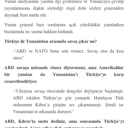
Yunan medyasının yazıma ilgi göstermesi ve Yunancaya çevirip
yayınlamasına ilişkin söylediği övgü dolu sözleri generalden
duymak beni mutlu etti.
Yunan general bazı sorularımı açık yüreklilikle yanıtlarken
bazılarında ise susma hakkını kullandı.
Türkiye ile Yunanistan arasında savaş çıkar mı?
-“ABD ve NATO buna izin vermez. Savaş olsa da kısa
sürer.”
ABD savaşa müsaade etmez diyorsunuz, ama Amerikalılar
bir yandan da Yunanistan’ı Türkiye’ye karşı
cesaretlendiriyor.
-“Ukrayna savaşı öncesinde dengeler değişmeye başlamıştı.
ABD eskiden Türkiye’ye göz yumardı. Hatırlayın Türk
ordusunun Kıbrıs’a girişine ses çıkarmamıştı. Şimdi ise
Yunanistan’ın arkasında duruyor.”
ABD, Kıbrıs’ta sustu dediniz, ama sonrasında Türkiye’yi
cezalandırdı. Uzun yıllar silah ambargosu uyguladı.