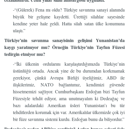
-“(Gülerek) Fena mı oldu? Türkiye savunma sanayi alanında
büyük bir gelişme kaydetti. Ürettiği silahlar sayesinde
kendine yeter hale geldi. Hatta silah satan ülke konumuna
ulaştı.”
Türkiye’nin savunma sanayisinin gelişimi Yunanistan’da
kaygı yaratmıyor mu? Örneğin Türkiye’nin Tayfun Füzesi
tedirgin etmiyor mu?
-“İki ülkenin ordularını karşılaştırdığımızda Türkiye’nin
üstünlüğü ortada. Ancak yine de bu durumdan korkmamak
gerekiyor, çünkü Avrupa Birliği üyeliğimiz, ABD ile
ilişkilerimiz, NATO bağlantımız, kendimizi güvende
hissetmemizi sağlıyor. Cumhurbaşkanı Erdoğan bizi Tayfun
Füzesiyle tehdit ediyor, ama unutmayalım ki Dedeağaç ve
bazı adalardaki Amerikan üsleri Yunanistan’ı bu tür
tehditlerden korumak için var. Amerikalılar ülkemizde çok iyi
bir füze savunma sistemi kurdu. Erdoğan bunu da biliyordur.”
Dedeağaç’ı neden ABD’ye verdiniz? Açılan bunca askeri üsle