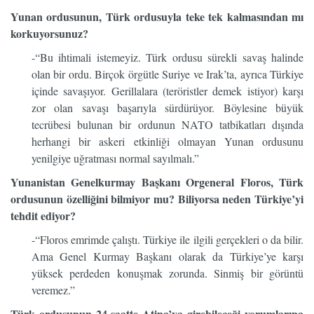
Yunan ordusunun, Türk ordusuyla teke tek kalmasından mı
korkuyorsunuz?
-“Bu ihtimali istemeyiz. Türk ordusu sürekli savaş halinde
olan bir ordu. Birçok örgütle Suriye ve Irak’ta, ayrıca Türkiye
içinde savaşıyor. Gerillalara (teröristler demek istiyor) karşı
zor olan savaşı başarıyla sürdürüyor. Böylesine büyük
tecrübesi bulunan bir ordunun NATO tatbikatları dışında
herhangi bir askeri etkinliği olmayan Yunan ordusunu
yenilgiye uğratması normal sayılmalı.”
Yunanistan Genelkurmay Başkanı Orgeneral Floros, Türk
ordusunun özelliğini bilmiyor mu? Biliyorsa neden Türkiye’yi
tehdit ediyor?
-“Floros emrimde çalıştı. Türkiye ile ilgili gerçekleri o da bilir.
Ama Genel Kurmay Başkanı olarak da Türkiye’ye karşı
yüksek perdeden konuşmak zorunda. Sinmiş bir görüntü
veremez.”
Türk ordusunun 24 saatte Atina’ya girebileceği yorumlarına