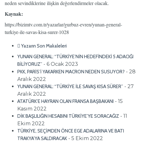
neden sevindiklerine ilişkin değerlendirmeler olacak.
Kaynak:
https://bizimtv.com.tr/yazarlar/gurbuz-evren/yunan-general-
turkiye-ile-savas-kisa-surer-1028
Yazarın Son Makaleleri
YUNAN GENERAL: “TÜRKİYE’NİN HEDEFİNDEKİ 5 ADACIĞI
- 6 Ocak 2023
BİLİYORUZ”
- 28
PKK, PARİS’İ YAKARKEN MACRON NEDEN SUSUYOR?
Aralık 2022
- 27
YUNAN GENERAL: “TÜRKİYE İLE SAVAŞ KISA SÜRER”
Aralık 2022
- 15
ATATÜRK’E HAYRAN OLAN FRANSA BAŞBAKANI
Kasım 2022
- 11
DİK BAŞLILIĞIN HESABINI TÜRKİYE’YE SORACAĞIZ
Ekim 2022
TÜRKİYE, SEÇİMDEN ÖNCE EGE ADALARINA VE BATI
- 5 Ekim 2022
TRAKYA’YA SALDIRACAK