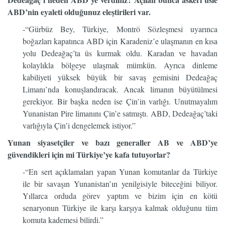
ABD’nin eyaleti olduğunuz eleştirileri var.
-“Gürbüz Bey, Türkiye, Montrö Sözleşmesi uyarınca
boğazları kapatınca ABD için Karadeniz’e ulaşmanın en kısa
yolu Dedeağaç’ta üs kurmak oldu. Karadan ve havadan
kolaylıkla bölgeye ulaşmak mümkün. Ayrıca dinleme
kabiliyeti yüksek büyük bir savaş gemisini Dedeağaç
Limanı’nda konuşlandıracak. Ancak limanın büyütülmesi
gerekiyor. Bir başka neden ise Çin’in varlığı. Unutmayalım
Yunanistan Pire limanını Çin’e satmıştı. ABD, Dedeağaç’taki
varlığıyla Çin’i dengelemek istiyor.”
Yunan siyasetçiler ve bazı generaller AB ve ABD’ye
güvendikleri için mi Türkiye’ye kafa tutuyorlar?
-“En sert açıklamaları yapan Yunan komutanlar da Türkiye
ile bir savaşın Yunanistan’ın yenilgisiyle biteceğini biliyor.
Yıllarca orduda görev yaptım ve bizim için en kötü
senaryonun Türkiye ile karşı karşıya kalmak olduğunu tüm
komuta kademesi bilirdi.”