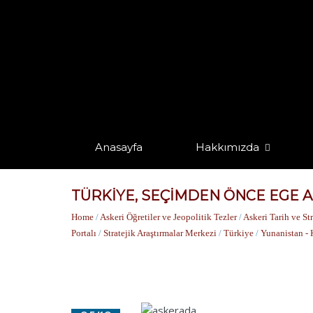
Anasayfa
Hakkımızda
TÜRKİYE, SEÇİMDEN ÖNCE EGE A
Home
/
Askeri Öğretiler ve Jeopolitik Tezler
/
Askeri Tarih ve Str
Portalı
/
Stratejik Araştırmalar Merkezi
/
Türkiye
/
Yunanistan - 