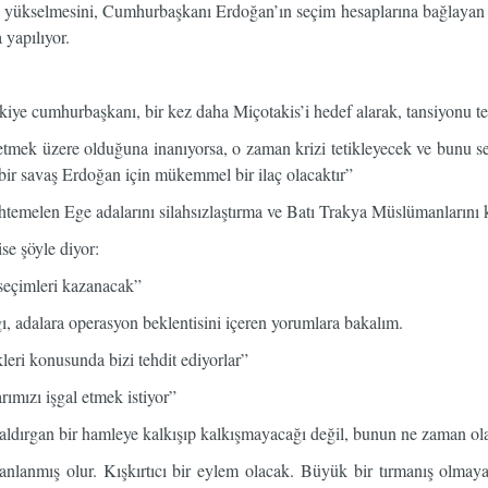
n yükselmesini, Cumhurbaşkanı Erdoğan’ın seçim hesaplarına bağlayan 
 yapılıyor.
ye cumhurbaşkanı, bir kez daha Miçotakis’i hedef alarak, tansiyonu tehl
tmek üzere olduğuna inanıyorsa, o zaman krizi tetikleyecek ve bunu s
 bir savaş Erdoğan için mükemmel bir ilaç olacaktır”
temelen Ege adalarını silahsızlaştırma ve Batı Trakya Müslümanlarını 
se şöyle diyor:
seçimleri kazanacak”
, adalara operasyon beklentisini içeren yorumlara bakalım.
kleri konusunda bizi tehdit ediyorlar”
rımızı işgal etmek istiyor”
aldırgan bir hamleye kalkışıp kalkışmayacağı değil, bunun ne zaman ol
nlanmış olur. Kışkırtıcı bir eylem olacak. Büyük bir tırmanış olmaya