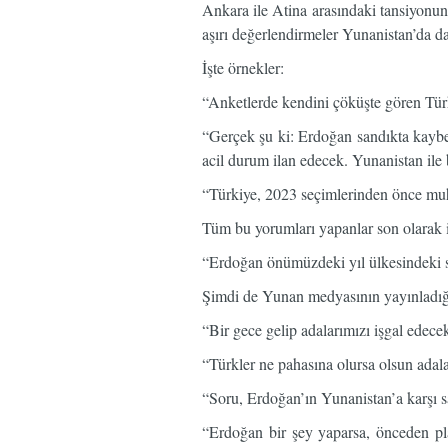
Ankara ile Atina arasındaki tansiyonu
aşırı değerlendirmeler Yunanistan’da da
İşte örnekler:
“Anketlerde kendini çöküşte gören Türki
“Gerçek şu ki: Erdoğan sandıkta kaybe
acil durum ilan edecek. Yunanistan ile
“Türkiye, 2023 seçimlerinden önce muh
Tüm bu yorumları yapanlar son olarak i
“Erdoğan önümüzdeki yıl ülkesindeki 
Şimdi de Yunan medyasının yayınladığı
“Bir gece gelip adalarımızı işgal edece
“Türkler ne pahasına olursa olsun adala
“Soru, Erdoğan’ın Yunanistan’a karşı s
“Erdoğan bir şey yaparsa, önceden pla