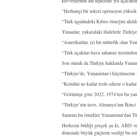
kuvvetlerinin ani tepkisine yol açacaktı
“Herhangi bir askeri operasyon yüksek 
“Türk işgalindeki Kıbrıs örneğini akıld
Yunanlar, yukarıdaki ifadelerle Türkiye
“Amerikalılar, iyi bir müttefik olan Yun
“Türk uçakları hava sahamız üzerinden b
Son olarak da Türkiye hakkında Yunan 
“Türkiye’de, Yunanistan’ı küçümseme v
“Kendini ne kadar izole ederse o kada
“Görünüşe göre 2022, 1974’ten bu yana
“Türkiye’nin tavrı, Almanya’nın İkinci 
Sanırım bu örnekler Yunanistan’dan Tür
Herkesin bildiği gerçek şu ki, ABD v
dönemde büyük güçlerin verdiği bu ro