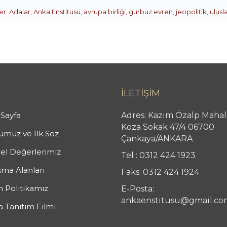
er:
Adalar
,
Anka Enstitüsü
,
avrupa birliği
,
gürbüz evren
,
jeopolitik
,
ulusla
İLETİŞİM
Sayfa
Adres: Kazım Özalp Mahal
Koza Sokak 47/4 06700
müz ve İlk Söz
Çankaya/ANKARA
el Değerlerimiz
Tel : 0312 424 1923
şma Alanları
Faks: 0312 424 1924
n Politikamız
E-Posta:
ankaenstitusu@gmail.co
 Tanıtım Filmi