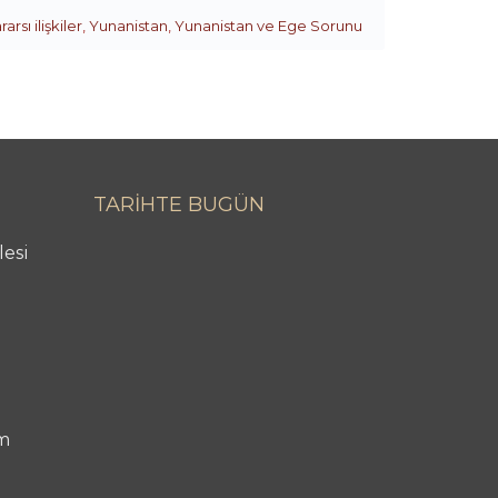
rarsı ilişkiler
,
Yunanistan
,
Yunanistan ve Ege Sorunu
TARİHTE BUGÜN
lesi
m