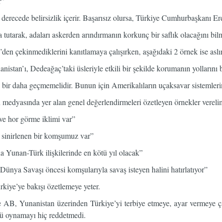
r”
derecede belirsizlik içerir. Başarısız olursa, Türkiye Cumhurbaşkanı E
a tutarak, adaları askerden arındırmanın korkunç bir saflık olacağını bil
’den çekinmediklerini kanıtlamaya çalışırken, aşağıdaki 2 örnek ise asl
anistan’ı, Dedeağaç’taki üsleriyle etkili bir şekilde korumanın yollarını 
ir daha geçmemelidir. Bunun için Amerikalıların uçaksavar sistemlerini 
medyasında yer alan genel değerlendirmeleri özetleyen örnekler vereli
e hor görme iklimi var”
r sinirlenen bir komşumuz var”
 Yunan-Türk ilişkilerinde en kötü yıl olacak”
Dünya Savaşı öncesi komşularıyla savaş isteyen halini hatırlatıyor”
kiye’ye bakışı özetlemeye yeter.
e AB, Yunanistan üzerinden Türkiye’yi terbiye etmeye, ayar vermeye ç
lü oynamayı hiç reddetmedi.