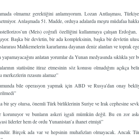
unmada olmamız gerektiğini anlamıyorum. Lozan Antlaşması, Türkiye
ahsetmiyor. Anlaşmada 51. Madde, orduya adalarda meşru müdafaa hakkı
astellorizos’un (Meis) coğrafi özelliğini kullanmaya çalışan Erdoğan
ıyor. Başka bir devletin, bir ada kompleksinin, başka bir devletin ulusal
slararası Mahkemelerin kararlarına dayanan deniz alanları ve toprak egem
on yapamayacağını anlatan yorumlar da Yunan medyasında sıklıkla yer b
nın statüsüne itiraz etmesinin söz konusu olmadığını açıkça belirtt
 merkezlerin rızasını alamaz”
rumunda bile operasyon yapmak için ABD ve Rusya’dan onay bekliyor
rilmedi”
 bir şey olursa, önemli Türk birliklerinin Suriye ve Irak cephesine sev
korunuyor ve bunların askeri işgali mümkün değil. Bu en zor askeri
si liderler hem de ordu Yunanistan’a ihanet etmişti”
ür. Birçok ada var ve hepsinin muhafızları olmayacak. Ancak Türkiy