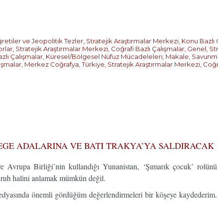
retiler ve Jeopolitik Tezler
,
Stratejik Araştırmalar Merkezi
,
Konu Bazlı 
orlar
,
Stratejik Araştırmalar Merkezi
,
Coğrafi Bazlı Çalışmalar
,
Genel
,
St
zlı Çalışmalar
,
Küresel/Bölgesel Nüfuz Mücadeleleri
,
Makale
,
Savunma
ışmalar
,
Merkez Coğrafya
,
Türkiye
,
Stratejik Araştırmalar Merkezi
,
Coğr
EGE ADALARINA VE BATI TRAKYA’YA SALDIRACAK
 ve Avrupa Birliği’nin kullandığı Yunanistan, ‘Şımarık çocuk’ rolü
 ruh halini anlamak mümkün değil.
dyasında önemli gördüğüm değerlendirmeleri bir köşeye kaydederim. Ş