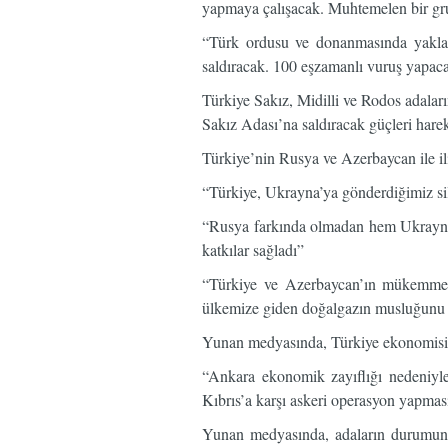
yapmaya çalışacak. Muhtemelen bir gr
“Türk ordusu ve donanmasında yaklaşı
saldıracak. 100 eşzamanlı vuruş yapac
Türkiye Sakız, Midilli ve Rodos adaların
Sakız Adası’na saldıracak güçleri harek
Türkiye’nin Rusya ve Azerbaycan ile il
“Türkiye, Ukrayna’ya gönderdiğimiz si
“Rusya farkında olmadan hem Ukrayna’
katkılar sağladı”
“Türkiye ve Azerbaycan’ın mükemmel 
ülkemize giden doğalgazın musluğunu 
Yunan medyasında, Türkiye ekonomisin
“Ankara ekonomik zayıflığı nedeniyl
Kıbrıs’a karşı askeri operasyon yapması
Yunan medyasında, adaların durumunu 