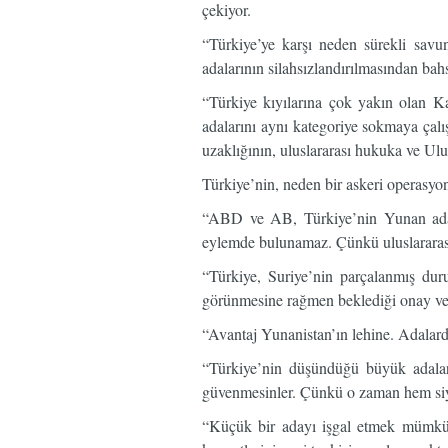
çekiyor.
“Türkiye’ye karşı neden sürekli sav
adalarının silahsızlandırılmasından b
“Türkiye kıyılarına çok yakın olan K
adalarını aynı kategoriye sokmaya çalış
uzaklığının, uluslararası hukuka ve Ulu
Türkiye’nin, neden bir askeri operasy
“ABD ve AB, Türkiye’nin Yunan adaları
eylemde bulunamaz. Çünkü uluslararası
“Türkiye, Suriye’nin parçalanmış du
görünmesine rağmen beklediği onay ve
“Avantaj Yunanistan’ın lehine. Adalarda
“Türkiye’nin düşündüğü büyük adalar 
güvenmesinler. Çünkü o zaman hem siya
“Küçük bir adayı işgal etmek mümkünd