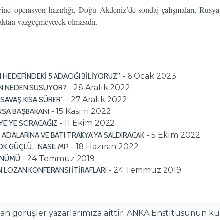
yine operasyon hazırlığı, Doğu Akdeniz’de sondaj çalışmaları, Rusya 
maktan vazgeçmeyecek olmasıdır.
- 6 Ocak 2023
 HEDEFİNDEKİ 5 ADACIĞI BİLİYORUZ”
- 28 Aralık 2022
RON NEDEN SUSUYOR?
- 27 Aralık 2022
 SAVAŞ KISA SÜRER”
- 15 Kasım 2022
NSA BAŞBAKANI
- 11 Ekim 2022
İYE’YE SORACAĞIZ
- 5 Ekim 2022
 ADALARINA VE BATI TRAKYA’YA SALDIRACAK
- 18 Haziran 2022
OK GÜÇLÜ… NASIL MI?
- 24 Temmuz 2019
ÖNÜMÜ
- 24 Temmuz 2019
İN LOZAN KONFERANSI İTİRAFLARI
alan görüşler yazarlarımıza aittir. ANKA Enstitüsünün k