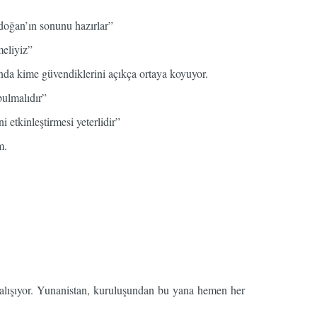
rdoğan’ın sonunu hazırlar”
meliyiz”
ında kime güvendiklerini açıkça ortaya koyuyor.
bulmalıdır”
etkinleştirmesi yeterlidir”
m.
alışıyor. Yunanistan, kuruluşundan bu yana hemen her