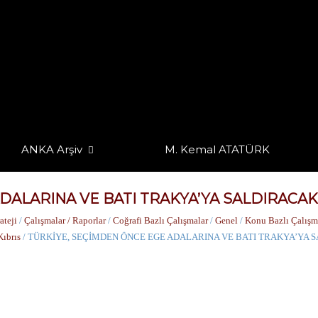
ANKA Arşiv
M. Kemal ATATÜRK
DALARINA VE BATI TRAKYA’YA SALDIRACAK
ateji
/
Çalışmalar / Raporlar
/
Coğrafi Bazlı Çalışmalar
/
Genel
/
Konu Bazlı Çalışm
Kıbrıs
/ TÜRKİYE, SEÇİMDEN ÖNCE EGE ADALARINA VE BATI TRAKYA’YA 