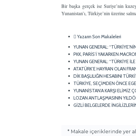
Bir başka gerçek ise Suriye’nin kuze
Yunanistan’ı, Türkiye’nin üzerine sal
Yazarın Son Makaleleri
YUNAN GENERAL: “TÜRKİYE’NİN
PKK, PARİS’İ YAKARKEN MAC
YUNAN GENERAL: “TÜRKİYE İLE
ATATÜRK’E HAYRAN OLAN FRA
DİK BAŞLILIĞIN HESABINI TÜRK
TÜRKİYE, SEÇİMDEN ÖNCE EGE
YUNANİSTAN’A KARŞI ELİMİZ Ç
LOZAN ANTLAŞMASININ YILD
GİZLİ BELGELERDE İNGİLİZLER
* Makale içeriklerinde yer 