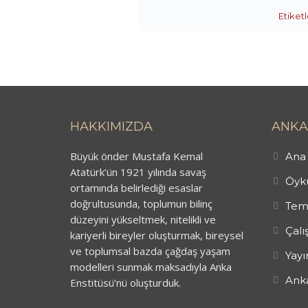
Etiketl
HAKKIMIZDA
ANKA
Büyük önder Mustafa Kemal
Ana 
Atatürk’ün 1921 yılında savaş
Öykü
ortamında belirlediği esaslar
doğrultusunda, toplumun bilinç
Tem
düzeyini yükseltmek, nitelikli ve
Çalı
kariyerli bireyler oluşturmak, bireysel
ve toplumsal bazda çağdaş yaşam
Yayı
modelleri sunmak maksadıyla Anka
Anka
Enstitüsü’nü oluşturduk.