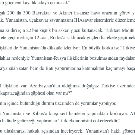
up göçmeni kayalık adaya çıkaracak”
k 200 ila 300 Bayraktar ve Akıncı insansız hava aracının görev yap
ak. Yunanistan, uçaksavar savunmasını İHAsavar sistemlerle düzenleme
a saldırı için 22 bin kişilik bir askeri gücü kullanacak. Türklere Midilli
ete geçirmek için 12 saat, Rodos’a saldıracak güçleri harekete geçirmek
işkileri de Yunanistan’da dikkatle izleniyor. En büyük korku ise Türkiy
lahlar nedeniyle Yunanistan-Rusya ilişkilerinin bozulmasından faydala
ya silah satan hem de Batı yaptırımlarına katılmaktan kaçınmayı ba
ilişkileri var. Azerbaycan’dan aldığımız doğalgaz Türkiye üzerinde
kapatacağından şüphesi olan var mı?”
in içinde bulunduğu durum üzerinden de yorumlar yapılıyor.
e Yunanistan ve Kıbrıs’a karşı sert hamleler yapmaktan korkuyor. A
 halinde getireceği yaptırımlar Türk ekonomisini çökertecektir”
uluslararası hukuk açısından inceleyerek, Yunanistan’ı haklı gösterm