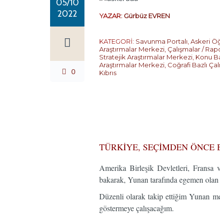
05/10
2022
YAZAR:
Gürbüz EVREN
KATEGORİ:
Savunma Portalı
,
Askeri Öğ
Araştırmalar Merkezi
,
Çalışmalar / Rap
Stratejik Araştırmalar Merkezi
,
Konu Ba
Araştırmalar Merkezi
,
Coğrafi Bazlı Çal
0
Kıbrıs
…
TÜRKİYE, SEÇİMDEN ÖNCE 
Amerika Birleşik Devletleri, Fransa
bakarak, Yunan tarafında egemen olan
Düzenli olarak takip ettiğim Yunan me
göstermeye çalışacağım.