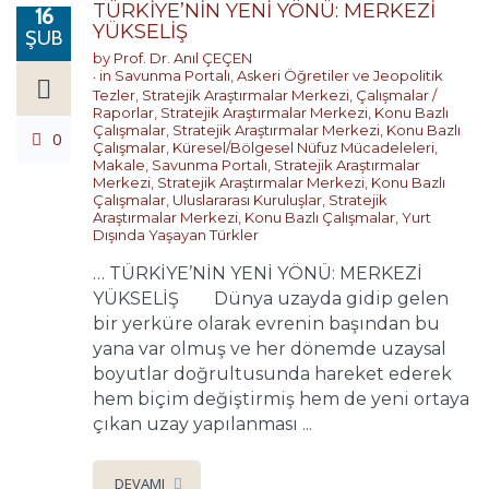
TÜRKİYE’NİN YENİ YÖNÜ: MERKEZİ
16
YÜKSELİŞ
ŞUB
by
Prof. Dr. Anıl ÇEÇEN
in
Savunma Portalı
,
Askeri Öğretiler ve Jeopolitik
Tezler
,
Stratejik Araştırmalar Merkezi
,
Çalışmalar /
Raporlar
,
Stratejik Araştırmalar Merkezi
,
Konu Bazlı
Çalışmalar
,
Stratejik Araştırmalar Merkezi
,
Konu Bazlı
0
Çalışmalar
,
Küresel/Bölgesel Nüfuz Mücadeleleri
,
Makale
,
Savunma Portalı
,
Stratejik Araştırmalar
Merkezi
,
Stratejik Araştırmalar Merkezi
,
Konu Bazlı
Çalışmalar
,
Uluslararası Kuruluşlar
,
Stratejik
Araştırmalar Merkezi
,
Konu Bazlı Çalışmalar
,
Yurt
Dışında Yaşayan Türkler
… TÜRKİYE’NİN YENİ YÖNÜ: MERKEZİ
YÜKSELİŞ Dünya uzayda gidip gelen
bir yerküre olarak evrenin başından bu
yana var olmuş ve her dönemde uzaysal
boyutlar doğrultusunda hareket ederek
hem biçim değiştirmiş hem de yeni ortaya
çıkan uzay yapılanması ...
DEVAMI