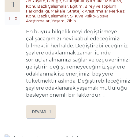
in
Yaşam
,
Denge
,
Stratejik Araştırmalar Merkezi
,
Konu Bazlı Çalışmalar
,
Eğitim, Birey ve Toplum
Farkındalığı
,
Makale
,
Stratejik Araştırmalar Merkezi
,
Konu Bazlı Çalışmalar
,
STK ve Psiko-Sosyal
0
Araştırmalar
,
Yaşam
,
Zihin
En büyük bilgelik neyi değiştirmeye
çalışacağımızı neyi kabul edeceğimizi
bilmektir herhalde. Değiştirebileceğimiz
şeylere odaklanmak zaman içinde
sonuçlar almamızı sağlar ve özgüvenimizi
geliştirir, değiştiremeyeceğimiz şeylere
odaklanmak ise enerjimizi boş yere
tüketmektir aslında. Değiştirebileceğimiz
şeylere odaklanarak yaşamak mutluluğu
besleyen önemli bir faktördür. ...
DEVAMI