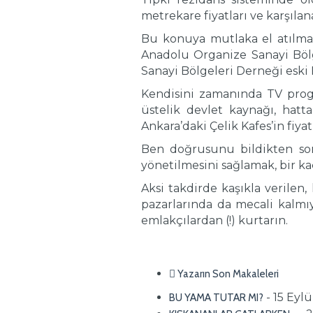
metrekare fiyatları ve karşıla
Bu konuya mutlaka el atılması
Anadolu Organize Sanayi Böl
Sanayi Bölgeleri Derneği eski
Kendisini zamanında TV prog
üstelik devlet kaynağı, hatt
Ankara’daki Çelik Kafes’in fiy
Ben doğrusunu bildikten son
yönetilmesini sağlamak, bir ka
Aksi takdirde kaşıkla verilen
pazarlarında da mecali kalmıyo
emlakçılardan (!) kurtarın.
Yazarın Son Makaleleri
- 15 Eyl
BU YAMA TUTAR MI?