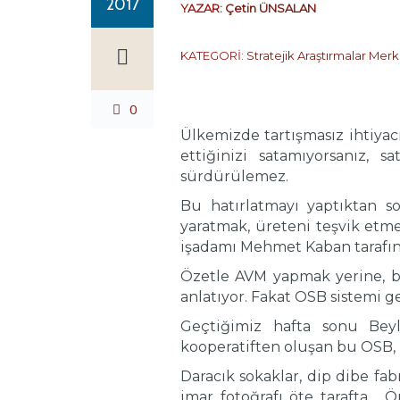
2017
YAZAR:
Çetin ÜNSALAN
KATEGORİ:
Stratejik Araştırmalar Merk
0
Ülkemizde tartışmasız ihtiyac
ettiğinizi satamıyorsanız,
sürdürülemez.
Bu hatırlatmayı yaptıktan 
yaratmak, üreteni teşvik etmek
işadamı Mehmet Kaban tarafınd
Özetle AVM yapmak yerine, b
anlatıyor. Fakat OSB sistemi 
Geçtiğimiz hafta sonu Beyl
kooperatiften oluşan bu OSB, h
Daracık sokaklar, dip dibe fab
imar fotoğrafı öte tarafta… Ö