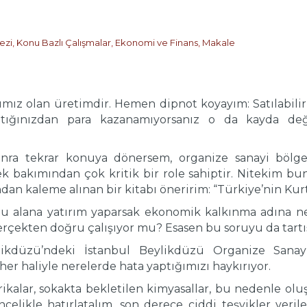
ezi
,
Konu Bazlı Çalışmalar
,
Ekonomi ve Finans
,
Makale
ımız olan üretimdir. Hemen dipnot koyayım: Satılabili
 sattığınızdan para kazanamıyorsanız o da kayda de
sonra tekrar konuya dönersem, organize sanayi bölg
 bakımından çok kritik bir role sahiptir. Nitekim bunun
an kaleme alınan bir kitabı öneririm: “Türkiye’nin Kur
u alana yatırım yaparsak ekonomik kalkınma adına ne
gerçekten doğru çalışıyor mu? Esasen bu soruyu da tar
ikdüzü’ndeki İstanbul Beylikdüzü Organize Sanayi
er haliyle nerelerde hata yaptığımızı haykırıyor.
rikalar, sokakta bekletilen kimyasallar, bu nedenle oluş
ncelikle hatırlatalım, son derece ciddi teşvikler veri