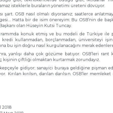
namaz isteklerle buraların yönetimi üreteni dövüyor.
 şart. OSB nasıl olmalı diyorsanız; saatlerce anlatma
gesi… Hatta bir de isim önereyim: Bu OSB’nin de baş
 Başkanı olan Hüseyin Kutsi Tuncay.
ramımda konuk etmiş ve bu modeli de Türkiye ile pay
a kredi kullanmadan, borçlanmadan, üniversiteyi işin 
atına bu işin doğru nasıl kurgulanacağını merak edenlere
ra, yanlışı daha çok gözüme batıyor. OSB’leri rant
ç kişinin çiftliği olmaktan kurtarmak zorundayız.
, kepçeyle gidiyor; sanayici buraya geldiğine pişman e
r. Kırılan kırılsın, darılan darılsın. OSB’ler memleke
ül 2018