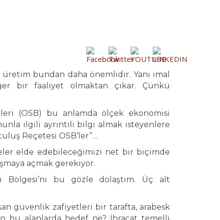
r üretim bundan daha önemlidir. Yani imal
ğer bir faaliyet olmaktan çıkar. Çünkü
eleri (OSB) bu anlamda ölçek ekonomisi
la ilgili ayrıntılı bilgi almak isteyenlere
tuluş Reçetesi OSB’ler”…
ler elde edebileceğimizi net bir biçimde
tışmaya açmak gerekiyor.
 Bölgesi’ni bu gözle dolaştım. Üç alt
an güvenlik zafiyetleri bir tarafta, arabesk
len bu alanlarda hedef ne? İhracat temelli