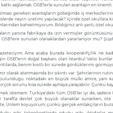
 katkı sağlamak. OSB’lerle sunulan avantajın en önemli
lması gereken avantajların göbeğinde iş merkezlerinin 
islerde neyin üretimi yapılacak? İçinde özel okullara ki
rından bahsetmiyorum. Bildiğiniz anlı şanlı, özel okulla
kaların yanına fabrikaya da izin vermişler görüntüsün
de OSB’lere sunulan olanaklardan yararlanıyor mu? Şüp
gazeteciyim. Ama acaba burada kooperatifçilik ne kad
n OSB’lerin doğal başkanı olan İstanbul Valisi bunlar
oplantılarda, benim kısıtlı bir sürede gördüklerimi görm
ir olarak atanmasında bir sıkıntı var. Şehirlerinin ruti
n bulunduğu noktadaki en büyük mülki amire, yani 
rçok sorunu kısa sürede aşmaya yarayabilir. Çünkü ka
mek istemem. Türkiye’deki tüm OSB’ler iyi de, sadece 
ir tarafta devlet çok büyük olanaklar sunarken, öte
ette. Ünlem koyuyorum; çünkü gerçek emlakçıların bur
duğu gibi, teknokentlerde oduğu gibi, iktidarlar mü