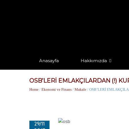
Anasayfa
Hakkımızda
OSB’LERİ EMLAKÇILARDAN (!) KU
Home
/
Ekonomi ve Finans
/
Makale
/ OSB’LERİ EMLAKÇILA
29/11