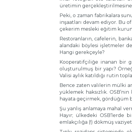
üretimin gerçekleştirilmesine
Peki, o zaman fabrikalara sunu
inşaatları devam ediyor. Bu of
çekerim mesleki eğitim kurumla
Restoranların, cafelerin, ban
alandaki böylesi işletmeler 
Hangi gerekçeyle?
Kooperatifçiliğe inanan bir 
oluşturulmuş bir yapı? Örneği
Valisi aylık katıldığı rutin t
Bence zaten valilerin mülki am
yüklemek haksızlık. OSB’ni
hayata geçirmek, gördüğüm bi
Şu yanlış anlamaya mahal ver
Hayır; ülkedeki OSB’lerde b
emlakçılığa (!) dökmüş vaziy
Tıpkı rezidans sisteminde ol