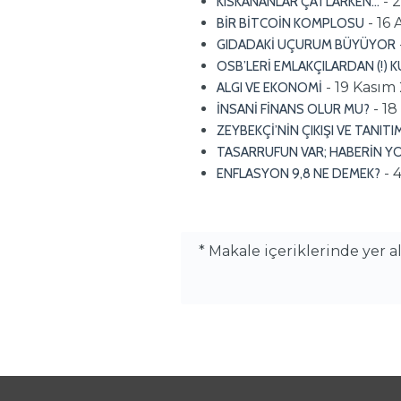
- 
KISKANANLAR ÇATLARKEN…
- 16 
BİR BİTCOİN KOMPLOSU
GIDADAKİ UÇURUM BÜYÜYOR
OSB’LERİ EMLAKÇILARDAN (!) 
- 19 Kasım
ALGI VE EKONOMİ
- 1
İNSANİ FİNANS OLUR MU?
ZEYBEKÇİ’NİN ÇIKIŞI VE TANIT
TASARRUFUN VAR; HABERİN Y
- 
ENFLASYON 9,8 NE DEMEK?
* Makale içeriklerinde yer 