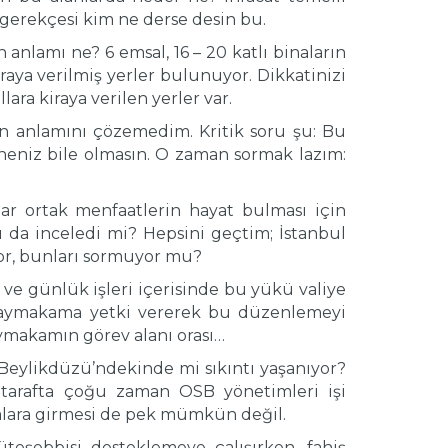
 gerekçesi kim ne derse desin bu.
anlamı ne? 6 emsal, 16 – 20 katlı binaların
raya verilmiş yerler bulunuyor. Dikkatinizi
ra kiraya verilen yerler var.
ün anlamını çözemedim. Kritik soru şu: Bu
heniz bile olmasın. O zaman sormak lazım:
ar ortak menfaatlerin hayat bulması için
ı da inceledi mi? Hepsini geçtim; İstanbul
üyor, bunları sormuyor mu?
n ve günlük işleri içerisinde bu yükü valiye
kaymakama yetki vererek bu düzenlemeyi
ymakamın görev alanı orası…
Beylikdüzü’ndekinde mi sıkıntı yaşanıyor?
 tarafta çoğu zaman OSB yönetimleri işi
alara girmesi de pek mümkün değil.
teşebbisi desteklemeye çalışırken, fahiş