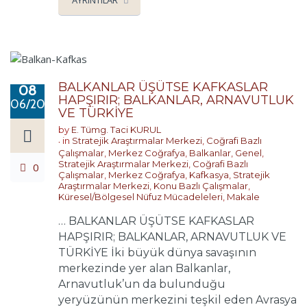
AYRINTILAR
BALKANLAR ÜŞÜTSE KAFKASLAR
08
HAPŞIRIR; BALKANLAR, ARNAVUTLUK
06/2026
VE TÜRKİYE
by
E. Tümg. Taci KURUL
in
Stratejik Araştırmalar Merkezi
,
Coğrafi Bazlı
Çalışmalar
,
Merkez Coğrafya
,
Balkanlar
,
Genel
,
Stratejik Araştırmalar Merkezi
,
Coğrafi Bazlı
0
Çalışmalar
,
Merkez Coğrafya
,
Kafkasya
,
Stratejik
Araştırmalar Merkezi
,
Konu Bazlı Çalışmalar
,
Küresel/Bölgesel Nüfuz Mücadeleleri
,
Makale
… BALKANLAR ÜŞÜTSE KAFKASLAR
HAPŞIRIR; BALKANLAR, ARNAVUTLUK VE
TÜRKİYE İki büyük dünya savaşının
merkezinde yer alan Balkanlar,
Arnavutluk’un da bulunduğu
yeryüzünün merkezini teşkil eden Avrasya