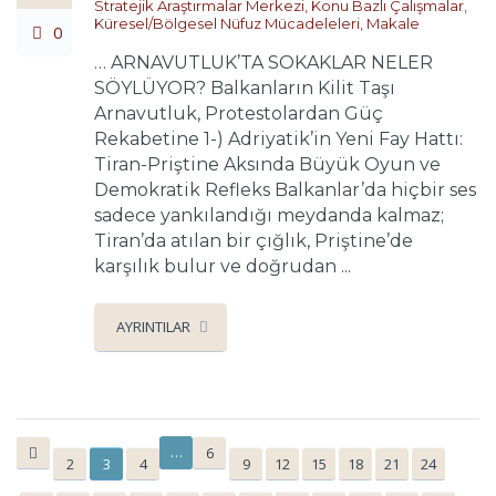
Stratejik Araştırmalar Merkezi
,
Konu Bazlı Çalışmalar
,
Küresel/Bölgesel Nüfuz Mücadeleleri
,
Makale
0
… ARNAVUTLUK’TA SOKAKLAR NELER
SÖYLÜYOR? Balkanların Kilit Taşı
Arnavutluk, Protestolardan Güç
Rekabetine 1-) Adriyatik’in Yeni Fay Hattı:
Tiran-Priştine Aksında Büyük Oyun ve
Demokratik Refleks Balkanlar’da hiçbir ses
sadece yankılandığı meydanda kalmaz;
Tiran’da atılan bir çığlık, Priştine’de
karşılık bulur ve doğrudan ...
AYRINTILAR
…
6
2
3
4
9
12
15
18
21
24