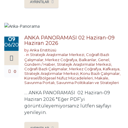
AYRINTILAR
ANKA PANORAMASI 02 Haziran-09
09
Haziran 2026
06/2026
by
Anka Enstitüsü
in
Stratejik Araştırmalar Merkezi
,
Coğrafi Bazlı
Çalışmalar
,
Merkez Coğrafya
,
Balkanlar
,
Genel
,
Gündem / Haber
,
Stratejik Araştırmalar Merkezi
,
Coğrafi Bazlı Çalışmalar
,
Merkez Coğrafya
,
Kafkasya
,
0
Stratejik Araştırmalar Merkezi
,
Konu Bazlı Çalışmalar
,
Küresel/Bölgesel Nüfuz Mücadeleleri
,
Makale
,
Savunma Portalı
,
Savunma Politikaları ve Stratejileri
… ANKA PANORAMASI 02 Haziran-09
Haziran 2026 *Eğer PDF’yi
görüntüleyemiyorsanız lütfen sayfayı
yenileyin.