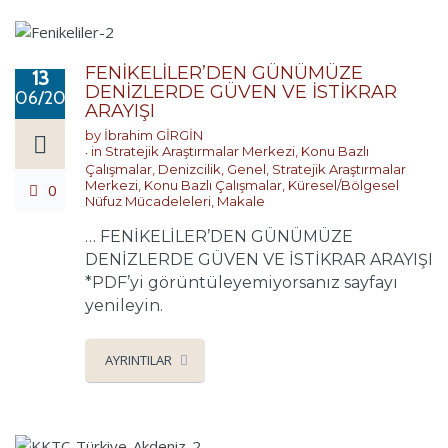
FENİKELİLER’DEN GÜNÜMÜZE
13
DENİZLERDE GÜVEN VE İSTİKRAR
06/2026
ARAYIŞI
by
İbrahim GİRGİN
in
Stratejik Araştırmalar Merkezi
,
Konu Bazlı
Çalışmalar
,
Denizcilik
,
Genel
,
Stratejik Araştırmalar
Merkezi
,
Konu Bazlı Çalışmalar
,
Küresel/Bölgesel
0
Nüfuz Mücadeleleri
,
Makale
… FENİKELİLER’DEN GÜNÜMÜZE
DENİZLERDE GÜVEN VE İSTİKRAR ARAYIŞI
*PDF’yi görüntüleyemiyorsanız sayfayı
yenileyin.
AYRINTILAR