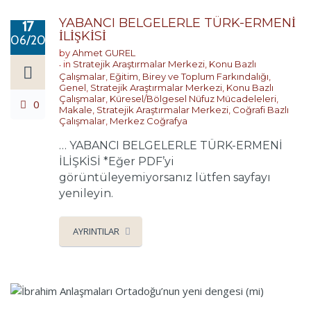
YABANCI BELGELERLE TÜRK-ERMENİ
17
İLİŞKİSİ
06/2026
by
Ahmet GUREL
in
Stratejik Araştırmalar Merkezi
,
Konu Bazlı
Çalışmalar
,
Eğitim, Birey ve Toplum Farkındalığı
,
Genel
,
Stratejik Araştırmalar Merkezi
,
Konu Bazlı
Çalışmalar
,
Küresel/Bölgesel Nüfuz Mücadeleleri
,
0
Makale
,
Stratejik Araştırmalar Merkezi
,
Coğrafi Bazlı
Çalışmalar
,
Merkez Coğrafya
… YABANCI BELGELERLE TÜRK-ERMENİ
İLİŞKİSİ *Eğer PDF’yi
görüntüleyemiyorsanız lütfen sayfayı
yenileyin.
AYRINTILAR