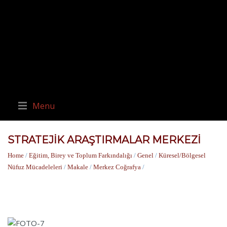
Menu
STRATEJIK ARAŞTIRMALAR MERKEZI
Home
/
Eğitim, Birey ve Toplum Farkındalığı
/
Genel
/
Küresel/Bölgesel
Nüfuz Mücadeleleri
/
Makale
/
Merkez Coğrafya
/