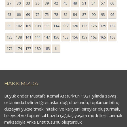
27
30
33
36
39
42
45
48
51
54
57
60
63
66
69
72
75
78
81
84
87
90
93
96
99
102
105
108
111
114
117
120
123
126
129
132
135
138
141
144
147
150
153
156
159
162
165
168
171
174
177
180
183
HAKKIMIZDA
Büyük önder Mustafa Kemal Atatürk’ün 1921 yılında savaş
ortamında belirlediği esaslar doğrultusunda, toplumun bilinç
düzeyini yükseltmek, nitelikli ve kariyerli bireyler oluşturmak,
bireysel ve toplumsal bazda çağdaş yaşam modelleri sunmak
maksadıyla Anka Enstitüsü’nü oluşturduk.