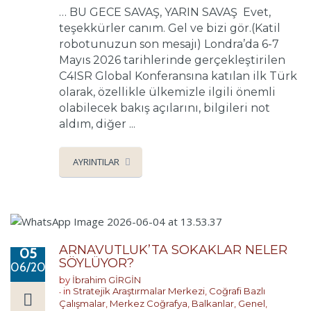
… BU GECE SAVAŞ, YARIN SAVAŞ Evet,
teşekkürler canım. Gel ve bizi gör.(Katil
robotunuzun son mesajı) Londra’da 6-7
Mayıs 2026 tarihlerinde gerçekleştirilen
C4ISR Global Konferansına katılan ilk Türk
olarak, özellikle ülkemizle ilgili önemli
olabilecek bakış açılarını, bilgileri not
aldım, diğer ...
AYRINTILAR
ARNAVUTLUK’TA SOKAKLAR NELER
05
SÖYLÜYOR?
06/2026
by
İbrahim GİRGİN
in
Stratejik Araştırmalar Merkezi
,
Coğrafi Bazlı
Çalışmalar
,
Merkez Coğrafya
,
Balkanlar
,
Genel
,