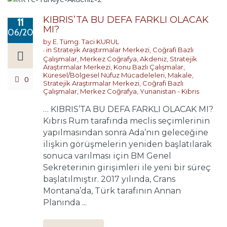
KIBRIS’TA BU DEFA FARKLI OLACAK
11
MI?
06/2026
by
E. Tümg. Taci KURUL
in
Stratejik Araştırmalar Merkezi
,
Coğrafi Bazlı
Çalışmalar
,
Merkez Coğrafya
,
Akdeniz
,
Stratejik
Araştırmalar Merkezi
,
Konu Bazlı Çalışmalar
,
Küresel/Bölgesel Nüfuz Mücadeleleri
,
Makale
,
0
Stratejik Araştırmalar Merkezi
,
Coğrafi Bazlı
Çalışmalar
,
Merkez Coğrafya
,
Yunanistan - Kıbrıs
… KIBRIS’TA BU DEFA FARKLI OLACAK MI?
Kıbrıs Rum tarafında meclis seçimlerinin
yapılmasından sonra Ada’nın geleceğine
ilişkin görüşmelerin yeniden başlatılarak
sonuca varılması için BM Genel
Sekreterinin girişimleri ile yeni bir süreç
başlatılmıştır. 2017 yılında, Crans
Montana’da, Türk tarafının Annan
Planında ...