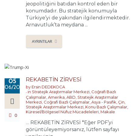
jeopolitiğini batıdan kontrol eden bir
konumdadır. Bu stratejik konumuyla
Türkiye’yi de yakından ilgilendirmektedir.
Arnavutluk’ta meydana ...
AYRINTILAR
REKABETİN ZİRVESİ
05
06/2026
by
Ersin DEDEKOCA
in
Stratejik Araştırmalar Merkezi
,
Coğrafi Bazlı
Çalışmalar
,
Amerika
,
ABD
,
Stratejik Araştırmalar
Merkezi
,
Coğrafi Bazlı Çalışmalar
,
Asya - Pasifik
,
Çin
,
Stratejik Araştırmalar Merkezi
,
Konu Bazlı Çalışmalar
,
Küresel/Bölgesel Nüfuz Mücadeleleri
,
Makale
0
… REKABETİN ZİRVESİ *Eğer PDF’yi
görüntüleyemiyorsanız, lütfen sayfayı