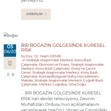
yenileyiniz.
AYRINTILAR
BİR BOĞAZIN GÖLGESİNDE KÜRESEL
05
RİSK
06/2026
by
Doç. Dr. Yeşim DEMİR
in
Stratejik Araştırmalar Merkezi
,
Konu Bazlı
Çalışmalar
,
Ekonomi ve Finans
,
Stratejik Araştırmalar
Merkezi
,
Konu Bazlı Çalışmalar
,
Enerji ve Çevre
,
Genel
,
Stratejik Araştırmalar Merkezi
,
Konu Bazlı
0
Çalışmalar
,
Küresel/Bölgesel Nüfuz Mücadeleleri
,
Makale
,
Stratejik Araştırmalar Merkezi
,
Coğrafi Bazlı
Çalışmalar
,
Merkez Coğrafya
,
Orta Doğu
… BİR BOĞAZIN GÖLGESİNDE KÜRESEL
RİSK İran devlet televizyonu, Devrim
Muhafızları Ordusu’nun açıklamalarını
yayımlayarak İsrail’in Lübnan ve Gazze’deki