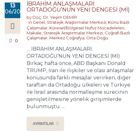
İBRAHİM ANLAŞMALARI:
13
ORTADOĞU’NUN YENİ DENGESİ (Mİ)
06/2026
by
Doç. Dr. Yeşim DEMİR
in
Genel
,
Stratejik Araştırmalar Merkezi
,
Konu Bazlı
Çalışmalar
,
Küresel/Bölgesel Nüfuz Mücadeleleri
,
Makale
,
Stratejik Araştırmalar Merkezi
,
Coğrafi Bazlı
Çalışmalar
,
Merkez Coğrafya
,
Orta Doğu
0
… İBRAHİM ANLAŞMALARI:
ORTADOĞU’NUN YENİ DENGESİ (Mİ)
Birkaç hafta önce, ABD Başkanı Donald
TRUMP, İran ile ilişkiler ve olası anlaşmalar
konusunda farklı mesajlar verirken, diğer
taraftan da Ortadoğu ülkeleri ve Türkiye
ile İsrail arasında normalleşme sürecinin
genişletilmesine yönelik girişimlerde
bulunmuştu. ...
AYRINTILAR