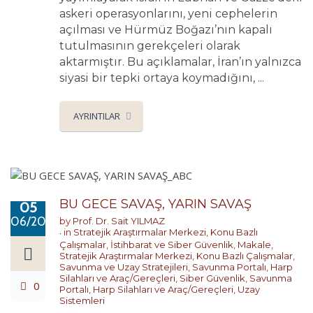
askeri operasyonlarını, yeni cephelerin
açılması ve Hürmüz Boğazı’nın kapalı
tutulmasının gerekçeleri olarak
aktarmıştır. Bu açıklamalar, İran’ın yalnızca
siyasi bir tepki ortaya koymadığını, ...
AYRINTILAR
BU GECE SAVAŞ, YARIN SAVAŞ
05
06/2026
by
Prof. Dr. Sait YILMAZ
in
Stratejik Araştırmalar Merkezi
,
Konu Bazlı
Çalışmalar
,
İstihbarat ve Siber Güvenlik
,
Makale
,
Stratejik Araştırmalar Merkezi
,
Konu Bazlı Çalışmalar
,
Savunma ve Uzay Stratejileri
,
Savunma Portalı
,
Harp
Silahları ve Araç/Gereçleri
,
Siber Güvenlik
,
Savunma
0
Portalı
,
Harp Silahları ve Araç/Gereçleri
,
Uzay
Sistemleri