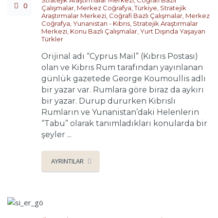
0
Çalışmalar
,
Merkez Coğrafya
,
Türkiye
,
Stratejik
Araştırmalar Merkezi
,
Coğrafi Bazlı Çalışmalar
,
Merkez
Coğrafya
,
Yunanistan - Kıbrıs
,
Stratejik Araştırmalar
Merkezi
,
Konu Bazlı Çalışmalar
,
Yurt Dışında Yaşayan
Türkler
Orijinal adı “Cyprus Mail” (Kıbrıs Postası)
olan ve Kıbrıs Rum tarafından yayınlanan
günlük gazetede George Koumoullis adlı
bir yazar var. Rumlara göre biraz da aykırı
bir yazar. Durup dururken Kıbrıslı
Rumların ve Yunanistan’daki Helenlerin
“Tabu” olarak tanımladıkları konularda bir
şeyler ...
AYRINTILAR