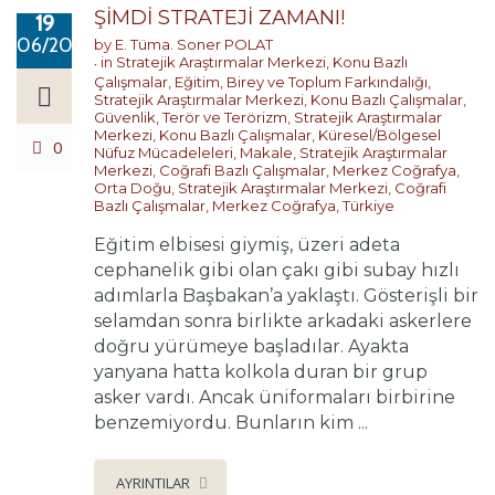
ŞİMDİ STRATEJİ ZAMANI!
19
06/2017
by
E. Tüma. Soner POLAT
in
Stratejik Araştırmalar Merkezi
,
Konu Bazlı
Çalışmalar
,
Eğitim, Birey ve Toplum Farkındalığı
,
Stratejik Araştırmalar Merkezi
,
Konu Bazlı Çalışmalar
,
Güvenlik, Terör ve Terörizm
,
Stratejik Araştırmalar
Merkezi
,
Konu Bazlı Çalışmalar
,
Küresel/Bölgesel
0
Nüfuz Mücadeleleri
,
Makale
,
Stratejik Araştırmalar
Merkezi
,
Coğrafi Bazlı Çalışmalar
,
Merkez Coğrafya
,
Orta Doğu
,
Stratejik Araştırmalar Merkezi
,
Coğrafi
Bazlı Çalışmalar
,
Merkez Coğrafya
,
Türkiye
Eğitim elbisesi giymiş, üzeri adeta
cephanelik gibi olan çakı gibi subay hızlı
adımlarla Başbakan’a yaklaştı. Gösterişli bir
selamdan sonra birlikte arkadaki askerlere
doğru yürümeye başladılar. Ayakta
yanyana hatta kolkola duran bir grup
asker vardı. Ancak üniformaları birbirine
benzemiyordu. Bunların kim ...
AYRINTILAR