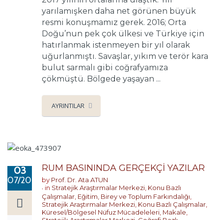
yarılamışken daha net görünen büyük
resmi konuşmamız gerek. 2016; Orta
Doğu’nun pek çok ülkesi ve Türkiye için
hatırlanmak istenmeyen bir yıl olarak
uğurlanmıştı. Savaşlar, yıkım ve terör kara
bulut sarmalı gibi coğrafyamıza
çökmüştü. Bölgede yaşayan ...
AYRINTILAR
RUM BASININDA GERÇEKÇİ YAZILAR
03
07/2017
by
Prof. Dr. Ata ATUN
in
Stratejik Araştırmalar Merkezi
,
Konu Bazlı
Çalışmalar
,
Eğitim, Birey ve Toplum Farkındalığı
,
Stratejik Araştırmalar Merkezi
,
Konu Bazlı Çalışmalar
,
Küresel/Bölgesel Nüfuz Mücadeleleri
,
Makale
,
Stratejik Araştırmalar Merkezi
,
Coğrafi Bazlı