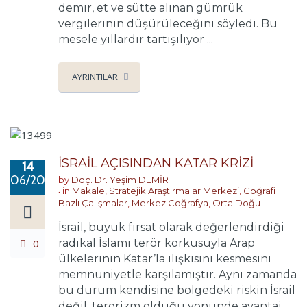
demir, et ve sütte alınan gümrük
vergilerinin düşürüleceğini söyledi. Bu
mesele yıllardır tartışılıyor ...
AYRINTILAR
İSRAİL AÇISINDAN KATAR KRİZİ
14
06/2017
by
Doç. Dr. Yeşim DEMİR
in
Makale
,
Stratejik Araştırmalar Merkezi
,
Coğrafi
Bazlı Çalışmalar
,
Merkez Coğrafya
,
Orta Doğu
İsrail, büyük fırsat olarak değerlendirdiği
0
radikal İslami terör korkusuyla Arap
ülkelerinin Katar’la ilişkisini kesmesini
memnuniyetle karşılamıştır. Aynı zamanda
bu durum kendisine bölgedeki riskin İsrail
değil, terörizm olduğu yönünde avantaj