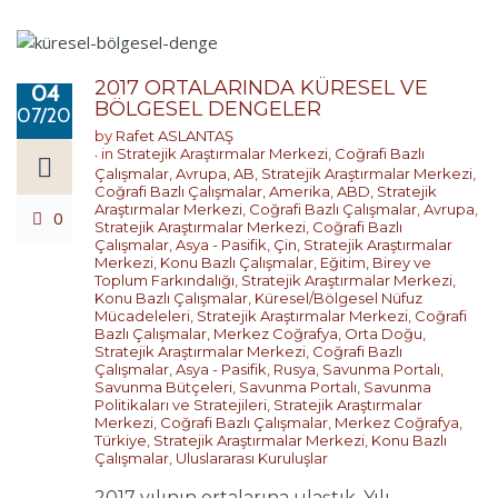
2017 ORTALARINDA KÜRESEL VE
04
BÖLGESEL DENGELER
07/2017
by
Rafet ASLANTAŞ
in
Stratejik Araştırmalar Merkezi
,
Coğrafi Bazlı
Çalışmalar
,
Avrupa
,
AB
,
Stratejik Araştırmalar Merkezi
,
Coğrafi Bazlı Çalışmalar
,
Amerika
,
ABD
,
Stratejik
Araştırmalar Merkezi
,
Coğrafi Bazlı Çalışmalar
,
Avrupa
,
0
Stratejik Araştırmalar Merkezi
,
Coğrafi Bazlı
Çalışmalar
,
Asya - Pasifik
,
Çin
,
Stratejik Araştırmalar
Merkezi
,
Konu Bazlı Çalışmalar
,
Eğitim, Birey ve
Toplum Farkındalığı
,
Stratejik Araştırmalar Merkezi
,
Konu Bazlı Çalışmalar
,
Küresel/Bölgesel Nüfuz
Mücadeleleri
,
Stratejik Araştırmalar Merkezi
,
Coğrafi
Bazlı Çalışmalar
,
Merkez Coğrafya
,
Orta Doğu
,
Stratejik Araştırmalar Merkezi
,
Coğrafi Bazlı
Çalışmalar
,
Asya - Pasifik
,
Rusya
,
Savunma Portalı
,
Savunma Bütçeleri
,
Savunma Portalı
,
Savunma
Politikaları ve Stratejileri
,
Stratejik Araştırmalar
Merkezi
,
Coğrafi Bazlı Çalışmalar
,
Merkez Coğrafya
,
Türkiye
,
Stratejik Araştırmalar Merkezi
,
Konu Bazlı
Çalışmalar
,
Uluslararası Kuruluşlar
2017 yılının ortalarına ulaştık. Yılı