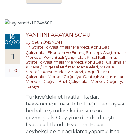
YANITINI ARAYAN SORU
18
06/2017
by
Çetin ÜNSALAN
in
Stratejik Araştırmalar Merkezi
,
Konu Bazlı
Çalışmalar
,
Ekonomi ve Finans
,
Stratejik Araştırmalar
Merkezi
,
Konu Bazlı Çalışmalar
,
Kırsal Kalkınma
,
Stratejik Araştırmalar Merkezi
,
Konu Bazlı Çalışmalar
,
Küresel/Bölgesel Nüfuz Mücadeleleri
,
Makale
,
0
Stratejik Araştırmalar Merkezi
,
Coğrafi Bazlı
Çalışmalar
,
Merkez Coğrafya
,
Stratejik Araştırmalar
Merkezi
,
Coğrafi Bazlı Çalışmalar
,
Merkez Coğrafya
,
Türkiye
Türkiye’deki et fiyatları kadar,
hayvancılığın nasıl bitirildiğini konuşsak
herhalde şimdiye kadar sorunu
çözmüştük. Olay yine döndü dolaştı
fiyatta kilitlendi. Ekonomi Bakanı
Zeybekçi de bir açıklama yaparak, ithal