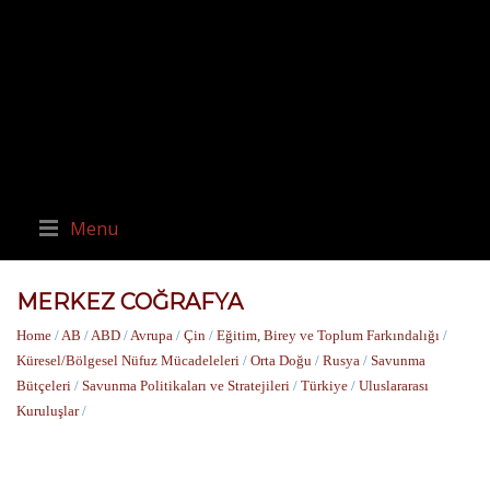
Menu
MERKEZ COĞRAFYA
Home
/
AB
/
ABD
/
Avrupa
/
Çin
/
Eğitim, Birey ve Toplum Farkındalığı
/
Küresel/Bölgesel Nüfuz Mücadeleleri
/
Orta Doğu
/
Rusya
/
Savunma
Bütçeleri
/
Savunma Politikaları ve Stratejileri
/
Türkiye
/
Uluslararası
Kuruluşlar
/