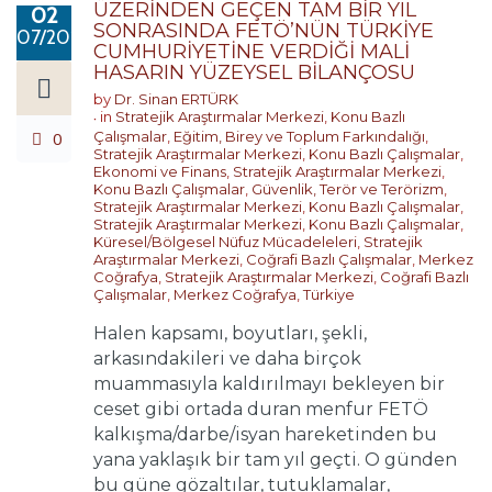
ÜZERİNDEN GEÇEN TAM BİR YIL
02
SONRASINDA FETÖ’NÜN TÜRKİYE
07/2017
CUMHURİYETİNE VERDİĞİ MALİ
HASARIN YÜZEYSEL BİLANÇOSU
by
Dr. Sinan ERTÜRK
in
Stratejik Araştırmalar Merkezi
,
Konu Bazlı
0
Çalışmalar
,
Eğitim, Birey ve Toplum Farkındalığı
,
Stratejik Araştırmalar Merkezi
,
Konu Bazlı Çalışmalar
,
Ekonomi ve Finans
,
Stratejik Araştırmalar Merkezi
,
Konu Bazlı Çalışmalar
,
Güvenlik, Terör ve Terörizm
,
Stratejik Araştırmalar Merkezi
,
Konu Bazlı Çalışmalar
,
Stratejik Araştırmalar Merkezi
,
Konu Bazlı Çalışmalar
,
Küresel/Bölgesel Nüfuz Mücadeleleri
,
Stratejik
Araştırmalar Merkezi
,
Coğrafi Bazlı Çalışmalar
,
Merkez
Coğrafya
,
Stratejik Araştırmalar Merkezi
,
Coğrafi Bazlı
Çalışmalar
,
Merkez Coğrafya
,
Türkiye
Halen kapsamı, boyutları, şekli,
arkasındakileri ve daha birçok
muammasıyla kaldırılmayı bekleyen bir
ceset gibi ortada duran menfur FETÖ
kalkışma/darbe/isyan hareketinden bu
yana yaklaşık bir tam yıl geçti. O günden
bu güne gözaltılar, tutuklamalar,