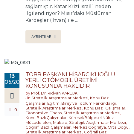
sağlamıştır. Katar Krizi İsrail’i neden
ilgilendiriyor? Mısır’daki Müslüman
Kardeşler (İhvan) ile ...
AYRINTILAR
TOBB BAŞKANI HİSARCIKLIOĞLU
13
YERLİ OTOMOBİL ÜRETİMİ
06/2017
KONUSUNDA HAKLIDIR
by
Prof. Dr. Rıdvan KARLUK
in
Stratejik Araştırmalar Merkezi
,
Konu Bazlı
Çalışmalar
,
Eğitim, Birey ve Toplum Farkındalığı
,
Stratejik Araştırmalar Merkezi
,
Konu Bazlı Çalışmalar
,
0
Ekonomi ve Finans
,
Stratejik Araştırmalar Merkezi
,
Konu Bazlı Çalışmalar
,
Küresel/Bölgesel Nüfuz
Mücadeleleri
,
Makale
,
Stratejik Araştırmalar Merkezi
,
Coğrafi Bazlı Çalışmalar
,
Merkez Coğrafya
,
Orta Doğu
,
Stratejik Araştırmalar Merkezi
,
Coğrafi Bazlı