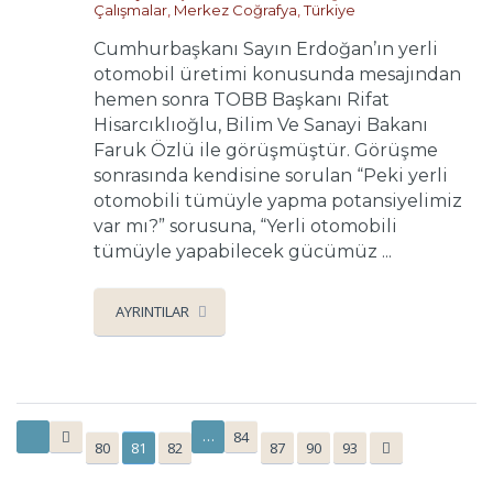
Çalışmalar
,
Merkez Coğrafya
,
Türkiye
Cumhurbaşkanı Sayın Erdoğan’ın yerli
otomobil üretimi konusunda mesajından
hemen sonra TOBB Başkanı Rifat
Hisarcıklıoğlu, Bilim Ve Sanayi Bakanı
Faruk Özlü ile görüşmüştür. Görüşme
sonrasında kendisine sorulan “Peki yerli
otomobili tümüyle yapma potansiyelimiz
var mı?” sorusuna, “Yerli otomobili
tümüyle yapabilecek gücümüz ...
AYRINTILAR
…
84
80
81
82
87
90
93