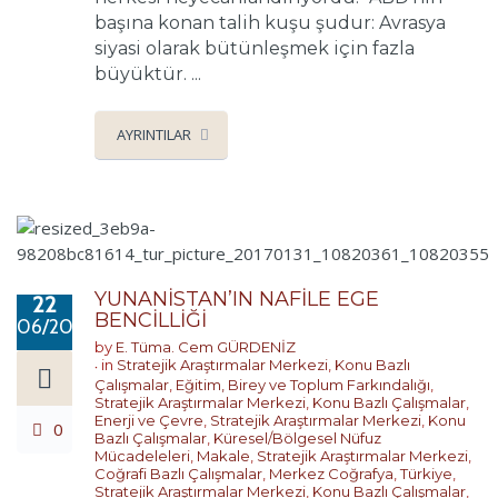
başına konan talih kuşu şudur: Avrasya
siyasi olarak bütünleşmek için fazla
büyüktür. ...
AYRINTILAR
YUNANİSTAN’IN NAFİLE EGE
22
BENCİLLİĞİ
06/2017
by
E. Tüma. Cem GÜRDENİZ
in
Stratejik Araştırmalar Merkezi
,
Konu Bazlı
Çalışmalar
,
Eğitim, Birey ve Toplum Farkındalığı
,
Stratejik Araştırmalar Merkezi
,
Konu Bazlı Çalışmalar
,
Enerji ve Çevre
,
Stratejik Araştırmalar Merkezi
,
Konu
0
Bazlı Çalışmalar
,
Küresel/Bölgesel Nüfuz
Mücadeleleri
,
Makale
,
Stratejik Araştırmalar Merkezi
,
Coğrafi Bazlı Çalışmalar
,
Merkez Coğrafya
,
Türkiye
,
Stratejik Araştırmalar Merkezi
,
Konu Bazlı Çalışmalar
,