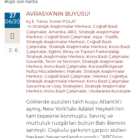
AVRASYA’NIN BÜYÜSÜ!
27
06/2017
by
E. Tüma. Soner POLAT
in
Stratejik Araştırmalar Merkezi
,
Coğrafi Bazlı
Çalışmalar
,
Amerika
,
ABD
,
Stratejik Araştırmalar
Merkezi
,
Coğrafi Bazlı Çalışmalar
,
Asya - Pasifik
,
Stratejik Araştırmalar Merkezi
,
Coğrafi Bazlı
Çalışmalar
,
Stratejik Araştırmalar Merkezi
,
Konu Bazlı
0
Çalışmalar
,
Eğitim, Birey ve Toplum Farkındalığı
,
Stratejik Araştırmalar Merkezi
,
Konu Bazlı Çalışmalar
,
Güvenlik, Terör ve Terörizm
,
Stratejik Araştırmalar
Merkezi
,
Konu Bazlı Çalışmalar
,
Küresel/Bölgesel
Nüfuz Mücadeleleri
,
Makale
,
Stratejik Araştırmalar
Merkezi
,
Coğrafi Bazlı Çalışmalar
,
Merkez Coğrafya
,
Stratejik Araştırmalar Merkezi
,
Konu Bazlı Çalışmalar
,
Savunma ve Uzay Stratejileri
,
Stratejik Araştırmalar
Merkezi
,
Konu Bazlı Çalışmalar
,
Uluslararası Kuruluşlar
Göklerde süzülen talih kuşu Atlantik’i
aşmış, New York’taki Adalet Heykeli’nin
tam tepesine konmuştu. Sevinç ve
mutluluk rüzgârları bütün Batı âlemini
sarmıştı. Coşkulu şarkının çarpıcı sözleri
herkesi heyecanlandırıyordu: “ABD’nin