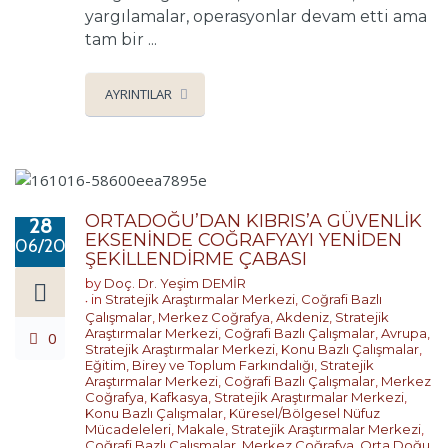
yargılamalar, operasyonlar devam etti ama
tam bir ...
AYRINTILAR
ORTADOĞU’DAN KIBRIS’A GÜVENLİK
28
EKSENİNDE COĞRAFYAYI YENİDEN
06/2017
ŞEKİLLENDİRME ÇABASI
by
Doç. Dr. Yeşim DEMİR
in
Stratejik Araştırmalar Merkezi
,
Coğrafi Bazlı
Çalışmalar
,
Merkez Coğrafya
,
Akdeniz
,
Stratejik
Araştırmalar Merkezi
,
Coğrafi Bazlı Çalışmalar
,
Avrupa
,
0
Stratejik Araştırmalar Merkezi
,
Konu Bazlı Çalışmalar
,
Eğitim, Birey ve Toplum Farkındalığı
,
Stratejik
Araştırmalar Merkezi
,
Coğrafi Bazlı Çalışmalar
,
Merkez
Coğrafya
,
Kafkasya
,
Stratejik Araştırmalar Merkezi
,
Konu Bazlı Çalışmalar
,
Küresel/Bölgesel Nüfuz
Mücadeleleri
,
Makale
,
Stratejik Araştırmalar Merkezi
,
Coğrafi Bazlı Çalışmalar
,
Merkez Coğrafya
,
Orta Doğu
,